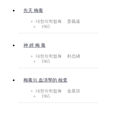
先天 梅毒
대한의학협회
姜義遠
1965
神 經 梅 毒
대한의학협회
朴忠緖
1965
梅毒의 血淸學的 檢査
대한의학협회
金基洪
1965