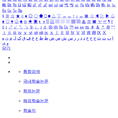
㎒
㎓
㎔
Ω
㏀
㏁
㎊
㎋
㎌
㏖
㏅
㎭
㎮
㎯
㏛
㎩
㎪
㎫
㎬
㏝
㏐
㏓
㏃
㏉
㏜
㏆
§
※
☆
★
○
●
◎
◇
◆
□
■
△
▽
→
←
↑
↓
↔
〓
◁
◀
▷
▶
♤
♠
♡
♥
♧
♣
⊙
◈
▣
◐
◑
▒
▤
▥
▨
▧
▦
▩
♨
☏
☎
☜
☞
¶
†
‡
↕
↗
↙
↖
↘
♭
♩
♪
♬
㉿
㈜
№
㏇
™
㏂
㏘
℡
＃
＆
＊
＠
ª
º
ⅰ
ⅱ
ⅲ
ⅳ
ⅴ
ⅵ
ⅶ
ⅷ
ⅸ
ⅹ
Ⅰ
Ⅱ
Ⅲ
Ⅳ
Ⅴ
Ⅵ
Ⅶ
Ⅷ
Ⅸ
Ⅹ
ا
ب
ت
ث
ج
ح
خ
د
ذ
ر
ز
س
ش
ص
ض
ط
ظ
ع
غ
ف
ق
ک
ل
م
ن
ه
و
ی
닫기
통합검색
국내학술논문
학위논문
해외학술논문
학술지