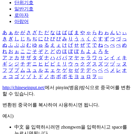
단위기호
일반기호
로마자
아랍어
あ
ぁ
か
が
さ
ざ
た
だ
な
は
ば
ぱ
ま
や
ゃ
ら
わ
ゎ
ん
い
ぃ
き
ぎ
し
じ
ち
ぢ
に
ひ
び
ぴ
み
り
う
ぅ
く
ぐ
す
ず
つ
づ
っ
ぬ
ふ
ぶ
ぷ
む
ゆ
ゅ
る
え
ぇ
け
げ
せ
ぜ
て
で
ね
へ
べ
ぺ
め
れ
お
ぉ
こ
ご
そ
ぞ
と
ど
の
ほ
ぼ
ぽ
も
よ
ょ
ろ
を
ア
ァ
カ
サ
ザ
タ
ダ
ナ
ハ
バ
パ
マ
ヤ
ャ
ラ
ワ
ヮ
ン
イ
ィ
キ
ギ
シ
ジ
チ
ヂ
ニ
ヒ
ビ
ピ
ミ
リ
ウ
ゥ
ク
グ
ス
ズ
ツ
ヅ
ッ
ヌ
フ
ブ
プ
ム
ユ
ュ
ル
エ
ェ
ケ
ゲ
セ
ゼ
テ
デ
ヘ
ベ
ペ
メ
レ
オ
ォ
コ
ゴ
ソ
ゾ
ト
ド
ノ
ホ
ボ
ポ
モ
ヨ
ョ
ロ
ヲ
―
http://chineseinput.net/
에서 pinyin(병음)방식으로 중국어를 변환
할 수 있습니다.
변환된 중국어를 복사하여 사용하시면 됩니다.
예시)
中文 을 입력하시려면
zhongwen
을 입력하시고 space를
누르시면됩니다.