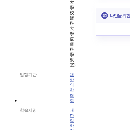
大
學
校
나만을 위한
醫
科
大
學
皮
膚
科
學
敎
室)
발행기관
대
한
의
학
협
회
학술지명
대
한
의
학