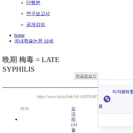
단행본
연구보고서
공개강의
home
국내학술논문 상세
晩期 梅毒 = LATE
SYPHILIS
한글로보기
이 자료와 함
https://www.riss.kr/link?id=A18702487
료
저자
金
洪
植
(서
울