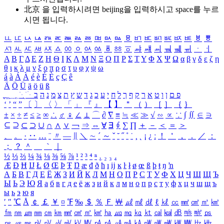
北京 을 입력하시려면
beijing
을 입력하시고 space를 누르
시면 됩니다.
ㅥ
ㅦ
ㅧ
ㅨ
ㅩ
ㅪ
ㅫ
ㅬ
ㅭ
ㅮ
ㅯ
ㅰ
ㅱ
ㅲ
ㅳ
ㅴ
ㅵ
ㅶ
ㅷ
ㅸ
ㅹ
ㅺ
ㅻ
ㅼ
ㅽ
ㅾ
ㅿ
ㆀ
ㆁ
ㆂ
ㆃ
ㆄ
ㆅ
ㆆ
ㆇ
ㆈ
ㆉ
ㆊ
ㆋ
ㆌ
ㆍ
ㆎ
Α
Β
Γ
Δ
Ε
Ζ
Η
Θ
Ι
Κ
Λ
Μ
Ν
Ξ
Ο
Π
Ρ
Σ
Τ
Υ
Φ
Χ
Ψ
Ω
α
β
γ
δ
ε
ζ
η
θ
ι
κ
λ
μ
ν
ξ
ο
π
ρ
σ
τ
υ
φ
χ
ψ
ω
á
à
Á
À
é
è
É
È
ç
Ç
ê
Ä
Ö
Ü
ä
ö
ü
ß
ְ
ֳ
ֲ
ֱ
ָ
ַ
ֵ
ֶ
ִ
ֹ
ּ
ֻ
ׂ
ׁ
ּ
ב
ה
נ
מ
צ
ת
ץ
ש
ד
ג
כ
ע
י
ח
ל
ך
ף
ק
ר
א
ט
ו
ן
ם
פ
‘
’
“
”
〔
〕
〈
〉
「
」
『
』
【
】
＂
（
）
［
］
｛
｝
±
×
÷
≠
≤
≥
∞
∴
♂
♀
∠
⊥
⌒
∂
∇
≡
≒
≪
≫
√
∽
∝
∵
∫
∬
∈
∋
⊆
⊇
⊂
⊃
∪
∩
∧
∨
￢
⇒
⇔
∀
∃
∮
∑
∏
＋
－
＜
＝
＞
、
。
·
‥
…
¨
〃
―
∥
＼
∼
´
～
ˇ
˘
˝
˚
˙
¸
˛
¡
¿
ː
！
＇
，
．
／
：
；
？
＾
＿
｀
｜
½
⅓
⅔
¼
¾
⅛
⅜
⅝
⅞
¹
²
³
⁴
ⁿ
₁
₂
₃
₄
Æ
Ð
Ħ
Ĳ
Ł
Ø
Œ
Þ
Ŧ
Ŋ
æ
đ
ð
ħ
ı
ĳ
ĸ
ŀ
ł
ø
œ
ß
þ
ŧ
ŋ
ŉ
А
Б
В
Г
Д
Е
Ё
Ж
З
И
Й
К
Л
М
Н
О
П
Р
С
Т
У
Ф
Х
Ц
Ч
Ш
Щ
Ъ
Ы
Ь
Э
Ю
Я
а
б
в
г
д
е
ё
ж
з
и
й
к
л
м
н
о
п
р
с
т
у
ф
х
ц
ч
ш
щ
ъ
ы
ь
э
ю
я
′
″
℃
Å
￠
￡
￥
¤
℉
‰
＄
％
Ｆ
￦
㎕
㎖
㎗
ℓ
㎘
㏄
㎣
㎤
㎥
㎦
㎙
㎚
㎛
㎜
㎝
㎞
㎟
㎠
㎡
㎢
㏊
㎍
㎎
㎏
㏏
㎈
㎉
㏈
㎧
㎨
㎰
㎱
㎲
㎳
㎴
㎵
㎶
㎷
㎸
㎹
㎀
㎁
㎂
㎃
㎄
㎺
㎻
㎽
㎾
㎿
㎐
㎑