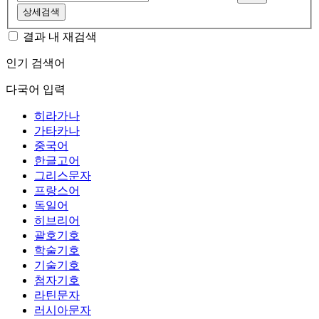
상세검색
결과 내 재검색
인기 검색어
다국어 입력
히라가나
가타카나
중국어
한글고어
그리스문자
프랑스어
독일어
히브리어
괄호기호
학술기호
기술기호
첨자기호
라틴문자
러시아문자