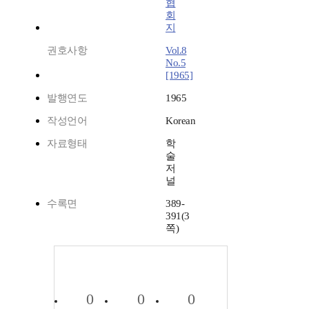
협
회
지
권호사항
Vol.8
No.5
[1965]
발행연도
1965
작성언어
Korean
자료형태
학
술
저
널
수록면
389-
391(3
쪽)
0
0
0