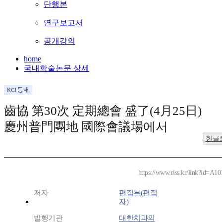
단행본
연구보고서
공개강의
home
국내학술논문 상세
齒協 第30次 定期總會 盛了(4月25日)
慶州普門團地 國際會議場에서
한글
https://www.riss.kr/link?id=A1
저자
편집부(편집
자)
발행기관
대한치과의