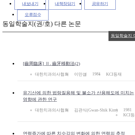
내보내기
내책장담기
공유하기
오류접수
동일학술지(권/호) 다른 논문
동일학술지 
[齒周臨床] Ⅱ. 齒牙移動法(2)
1981
대한치과의사협회
이만섭
KCI등재
유기산에 의한 법랑질용해 및 불소가 산용해도에 미치는
영향에 관한 연구
1981
대한치과의사협회
김관식(Gwan-Shik Kim)
KCI
연령증가에 따른 치수강의 변화에 의한 연령의 추정