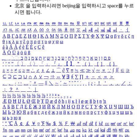
北京 을 입력하시려면
beijing
을 입력하시고 space를 누르
시면 됩니다.
ㅥ
ㅦ
ㅧ
ㅨ
ㅩ
ㅪ
ㅫ
ㅬ
ㅭ
ㅮ
ㅯ
ㅰ
ㅱ
ㅲ
ㅳ
ㅴ
ㅵ
ㅶ
ㅷ
ㅸ
ㅹ
ㅺ
ㅻ
ㅼ
ㅽ
ㅾ
ㅿ
ㆀ
ㆁ
ㆂ
ㆃ
ㆄ
ㆅ
ㆆ
ㆇ
ㆈ
ㆉ
ㆊ
ㆋ
ㆌ
ㆍ
ㆎ
Α
Β
Γ
Δ
Ε
Ζ
Η
Θ
Ι
Κ
Λ
Μ
Ν
Ξ
Ο
Π
Ρ
Σ
Τ
Υ
Φ
Χ
Ψ
Ω
α
β
γ
δ
ε
ζ
η
θ
ι
κ
λ
μ
ν
ξ
ο
π
ρ
σ
τ
υ
φ
χ
ψ
ω
á
à
Á
À
é
è
É
È
ç
Ç
ê
Ä
Ö
Ü
ä
ö
ü
ß
ְ
ֳ
ֲ
ֱ
ָ
ַ
ֵ
ֶ
ִ
ֹ
ּ
ֻ
ׂ
ׁ
ּ
ב
ה
נ
מ
צ
ת
ץ
ש
ד
ג
כ
ע
י
ח
ל
ך
ף
ק
ר
א
ט
ו
ן
ם
פ
‘
’
“
”
〔
〕
〈
〉
「
」
『
』
【
】
＂
（
）
［
］
｛
｝
±
×
÷
≠
≤
≥
∞
∴
♂
♀
∠
⊥
⌒
∂
∇
≡
≒
≪
≫
√
∽
∝
∵
∫
∬
∈
∋
⊆
⊇
⊂
⊃
∪
∩
∧
∨
￢
⇒
⇔
∀
∃
∮
∑
∏
＋
－
＜
＝
＞
、
。
·
‥
…
¨
〃
―
∥
＼
∼
´
～
ˇ
˘
˝
˚
˙
¸
˛
¡
¿
ː
！
＇
，
．
／
：
；
？
＾
＿
｀
｜
½
⅓
⅔
¼
¾
⅛
⅜
⅝
⅞
¹
²
³
⁴
ⁿ
₁
₂
₃
₄
Æ
Ð
Ħ
Ĳ
Ł
Ø
Œ
Þ
Ŧ
Ŋ
æ
đ
ð
ħ
ı
ĳ
ĸ
ŀ
ł
ø
œ
ß
þ
ŧ
ŋ
ŉ
А
Б
В
Г
Д
Е
Ё
Ж
З
И
Й
К
Л
М
Н
О
П
Р
С
Т
У
Ф
Х
Ц
Ч
Ш
Щ
Ъ
Ы
Ь
Э
Ю
Я
а
б
в
г
д
е
ё
ж
з
и
й
к
л
м
н
о
п
р
с
т
у
ф
х
ц
ч
ш
щ
ъ
ы
ь
э
ю
я
′
″
℃
Å
￠
￡
￥
¤
℉
‰
＄
％
Ｆ
￦
㎕
㎖
㎗
ℓ
㎘
㏄
㎣
㎤
㎥
㎦
㎙
㎚
㎛
㎜
㎝
㎞
㎟
㎠
㎡
㎢
㏊
㎍
㎎
㎏
㏏
㎈
㎉
㏈
㎧
㎨
㎰
㎱
㎲
㎳
㎴
㎵
㎶
㎷
㎸
㎹
㎀
㎁
㎂
㎃
㎄
㎺
㎻
㎽
㎾
㎿
㎐
㎑