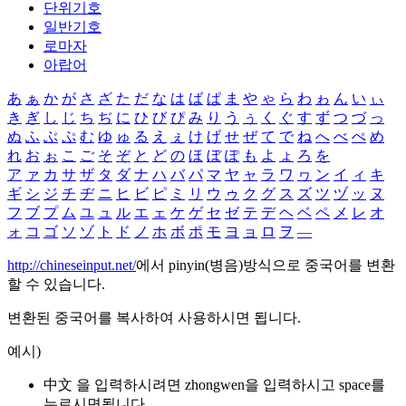
단위기호
일반기호
로마자
아랍어
あ
ぁ
か
が
さ
ざ
た
だ
な
は
ば
ぱ
ま
や
ゃ
ら
わ
ゎ
ん
い
ぃ
き
ぎ
し
じ
ち
ぢ
に
ひ
び
ぴ
み
り
う
ぅ
く
ぐ
す
ず
つ
づ
っ
ぬ
ふ
ぶ
ぷ
む
ゆ
ゅ
る
え
ぇ
け
げ
せ
ぜ
て
で
ね
へ
べ
ぺ
め
れ
お
ぉ
こ
ご
そ
ぞ
と
ど
の
ほ
ぼ
ぽ
も
よ
ょ
ろ
を
ア
ァ
カ
サ
ザ
タ
ダ
ナ
ハ
バ
パ
マ
ヤ
ャ
ラ
ワ
ヮ
ン
イ
ィ
キ
ギ
シ
ジ
チ
ヂ
ニ
ヒ
ビ
ピ
ミ
リ
ウ
ゥ
ク
グ
ス
ズ
ツ
ヅ
ッ
ヌ
フ
ブ
プ
ム
ユ
ュ
ル
エ
ェ
ケ
ゲ
セ
ゼ
テ
デ
ヘ
ベ
ペ
メ
レ
オ
ォ
コ
ゴ
ソ
ゾ
ト
ド
ノ
ホ
ボ
ポ
モ
ヨ
ョ
ロ
ヲ
―
http://chineseinput.net/
에서 pinyin(병음)방식으로 중국어를 변환
할 수 있습니다.
변환된 중국어를 복사하여 사용하시면 됩니다.
예시)
中文 을 입력하시려면
zhongwen
을 입력하시고 space를
누르시면됩니다.