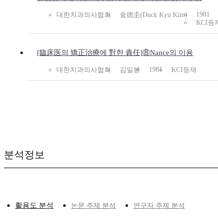
1981
대한치과의사협회
金德圭(Duck Kyu Kim)
KCI등
[臨床医의 矯正治療에 對한 責任]⑧Nance의 이용
1981
대한치과의사협회
김일봉
KCI등재
분석정보
활용도 분석
논문 주제 분석
연구자 주제 분석