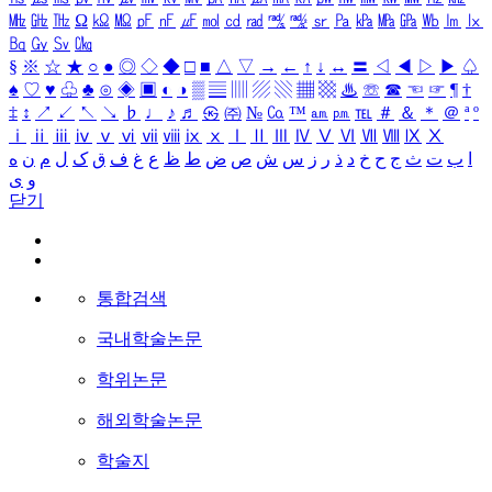
㎒
㎓
㎔
Ω
㏀
㏁
㎊
㎋
㎌
㏖
㏅
㎭
㎮
㎯
㏛
㎩
㎪
㎫
㎬
㏝
㏐
㏓
㏃
㏉
㏜
㏆
§
※
☆
★
○
●
◎
◇
◆
□
■
△
▽
→
←
↑
↓
↔
〓
◁
◀
▷
▶
♤
♠
♡
♥
♧
♣
⊙
◈
▣
◐
◑
▒
▤
▥
▨
▧
▦
▩
♨
☏
☎
☜
☞
¶
†
‡
↕
↗
↙
↖
↘
♭
♩
♪
♬
㉿
㈜
№
㏇
™
㏂
㏘
℡
＃
＆
＊
＠
ª
º
ⅰ
ⅱ
ⅲ
ⅳ
ⅴ
ⅵ
ⅶ
ⅷ
ⅸ
ⅹ
Ⅰ
Ⅱ
Ⅲ
Ⅳ
Ⅴ
Ⅵ
Ⅶ
Ⅷ
Ⅸ
Ⅹ
ا
ب
ت
ث
ج
ح
خ
د
ذ
ر
ز
س
ش
ص
ض
ط
ظ
ع
غ
ف
ق
ک
ل
م
ن
ه
و
ی
닫기
통합검색
국내학술논문
학위논문
해외학술논문
학술지