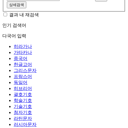
상세검색
결과 내 재검색
인기 검색어
다국어 입력
히라가나
가타카나
중국어
한글고어
그리스문자
프랑스어
독일어
히브리어
괄호기호
학술기호
기술기호
첨자기호
라틴문자
러시아문자