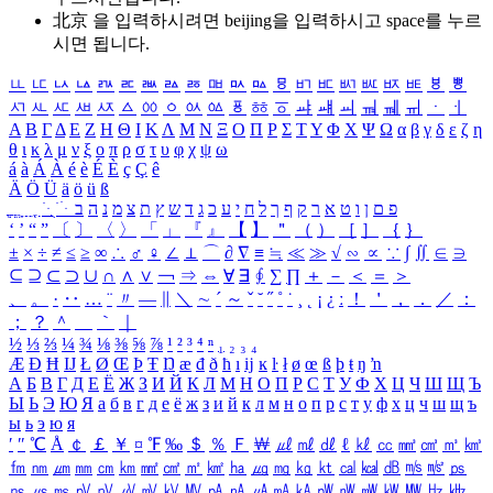
北京 을 입력하시려면
beijing
을 입력하시고 space를 누르
시면 됩니다.
ㅥ
ㅦ
ㅧ
ㅨ
ㅩ
ㅪ
ㅫ
ㅬ
ㅭ
ㅮ
ㅯ
ㅰ
ㅱ
ㅲ
ㅳ
ㅴ
ㅵ
ㅶ
ㅷ
ㅸ
ㅹ
ㅺ
ㅻ
ㅼ
ㅽ
ㅾ
ㅿ
ㆀ
ㆁ
ㆂ
ㆃ
ㆄ
ㆅ
ㆆ
ㆇ
ㆈ
ㆉ
ㆊ
ㆋ
ㆌ
ㆍ
ㆎ
Α
Β
Γ
Δ
Ε
Ζ
Η
Θ
Ι
Κ
Λ
Μ
Ν
Ξ
Ο
Π
Ρ
Σ
Τ
Υ
Φ
Χ
Ψ
Ω
α
β
γ
δ
ε
ζ
η
θ
ι
κ
λ
μ
ν
ξ
ο
π
ρ
σ
τ
υ
φ
χ
ψ
ω
á
à
Á
À
é
è
É
È
ç
Ç
ê
Ä
Ö
Ü
ä
ö
ü
ß
ְ
ֳ
ֲ
ֱ
ָ
ַ
ֵ
ֶ
ִ
ֹ
ּ
ֻ
ׂ
ׁ
ּ
ב
ה
נ
מ
צ
ת
ץ
ש
ד
ג
כ
ע
י
ח
ל
ך
ף
ק
ר
א
ט
ו
ן
ם
פ
‘
’
“
”
〔
〕
〈
〉
「
」
『
』
【
】
＂
（
）
［
］
｛
｝
±
×
÷
≠
≤
≥
∞
∴
♂
♀
∠
⊥
⌒
∂
∇
≡
≒
≪
≫
√
∽
∝
∵
∫
∬
∈
∋
⊆
⊇
⊂
⊃
∪
∩
∧
∨
￢
⇒
⇔
∀
∃
∮
∑
∏
＋
－
＜
＝
＞
、
。
·
‥
…
¨
〃
―
∥
＼
∼
´
～
ˇ
˘
˝
˚
˙
¸
˛
¡
¿
ː
！
＇
，
．
／
：
；
？
＾
＿
｀
｜
½
⅓
⅔
¼
¾
⅛
⅜
⅝
⅞
¹
²
³
⁴
ⁿ
₁
₂
₃
₄
Æ
Ð
Ħ
Ĳ
Ł
Ø
Œ
Þ
Ŧ
Ŋ
æ
đ
ð
ħ
ı
ĳ
ĸ
ŀ
ł
ø
œ
ß
þ
ŧ
ŋ
ŉ
А
Б
В
Г
Д
Е
Ё
Ж
З
И
Й
К
Л
М
Н
О
П
Р
С
Т
У
Ф
Х
Ц
Ч
Ш
Щ
Ъ
Ы
Ь
Э
Ю
Я
а
б
в
г
д
е
ё
ж
з
и
й
к
л
м
н
о
п
р
с
т
у
ф
х
ц
ч
ш
щ
ъ
ы
ь
э
ю
я
′
″
℃
Å
￠
￡
￥
¤
℉
‰
＄
％
Ｆ
￦
㎕
㎖
㎗
ℓ
㎘
㏄
㎣
㎤
㎥
㎦
㎙
㎚
㎛
㎜
㎝
㎞
㎟
㎠
㎡
㎢
㏊
㎍
㎎
㎏
㏏
㎈
㎉
㏈
㎧
㎨
㎰
㎱
㎲
㎳
㎴
㎵
㎶
㎷
㎸
㎹
㎀
㎁
㎂
㎃
㎄
㎺
㎻
㎽
㎾
㎿
㎐
㎑