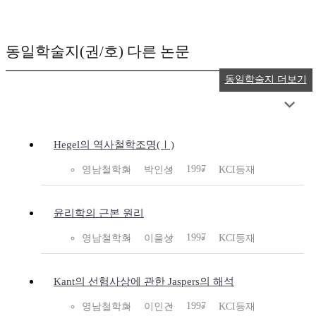
동일학술지(권/호) 다른 논문
동일학술지 더보기
Hegel의 역사철학조명(Ⅰ)
1997
영남철학회
박인성
KCI등재
윤리학의 근본 원리
1997
영남철학회
이을상
KCI등재
Kant의 선험사상에 관한 Jaspers의 해석
1997
영남철학회
이인건
KCI등재