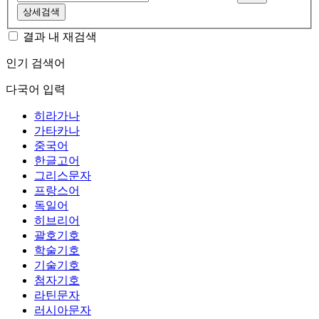
상세검색
결과 내 재검색
인기 검색어
다국어 입력
히라가나
가타카나
중국어
한글고어
그리스문자
프랑스어
독일어
히브리어
괄호기호
학술기호
기술기호
첨자기호
라틴문자
러시아문자