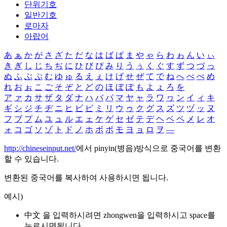
단위기호
일반기호
로마자
아랍어
あ
ぁ
か
が
さ
ざ
た
だ
な
は
ば
ぱ
ま
や
ゃ
ら
わ
ゎ
ん
い
ぃ
き
ぎ
し
じ
ち
ぢ
に
ひ
び
ぴ
み
り
う
ぅ
く
ぐ
す
ず
つ
づ
っ
ぬ
ふ
ぶ
ぷ
む
ゆ
ゅ
る
え
ぇ
け
げ
せ
ぜ
て
で
ね
へ
べ
ぺ
め
れ
お
ぉ
こ
ご
そ
ぞ
と
ど
の
ほ
ぼ
ぽ
も
よ
ょ
ろ
を
ア
ァ
カ
サ
ザ
タ
ダ
ナ
ハ
バ
パ
マ
ヤ
ャ
ラ
ワ
ヮ
ン
イ
ィ
キ
ギ
シ
ジ
チ
ヂ
ニ
ヒ
ビ
ピ
ミ
リ
ウ
ゥ
ク
グ
ス
ズ
ツ
ヅ
ッ
ヌ
フ
ブ
プ
ム
ユ
ュ
ル
エ
ェ
ケ
ゲ
セ
ゼ
テ
デ
ヘ
ベ
ペ
メ
レ
オ
ォ
コ
ゴ
ソ
ゾ
ト
ド
ノ
ホ
ボ
ポ
モ
ヨ
ョ
ロ
ヲ
―
http://chineseinput.net/
에서 pinyin(병음)방식으로 중국어를 변환
할 수 있습니다.
변환된 중국어를 복사하여 사용하시면 됩니다.
예시)
中文 을 입력하시려면
zhongwen
을 입력하시고 space를
누르시면됩니다.