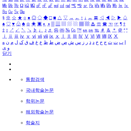
㎒
㎓
㎔
Ω
㏀
㏁
㎊
㎋
㎌
㏖
㏅
㎭
㎮
㎯
㏛
㎩
㎪
㎫
㎬
㏝
㏐
㏓
㏃
㏉
㏜
㏆
§
※
☆
★
○
●
◎
◇
◆
□
■
△
▽
→
←
↑
↓
↔
〓
◁
◀
▷
▶
♤
♠
♡
♥
♧
♣
⊙
◈
▣
◐
◑
▒
▤
▥
▨
▧
▦
▩
♨
☏
☎
☜
☞
¶
†
‡
↕
↗
↙
↖
↘
♭
♩
♪
♬
㉿
㈜
№
㏇
™
㏂
㏘
℡
＃
＆
＊
＠
ª
º
ⅰ
ⅱ
ⅲ
ⅳ
ⅴ
ⅵ
ⅶ
ⅷ
ⅸ
ⅹ
Ⅰ
Ⅱ
Ⅲ
Ⅳ
Ⅴ
Ⅵ
Ⅶ
Ⅷ
Ⅸ
Ⅹ
ا
ب
ت
ث
ج
ح
خ
د
ذ
ر
ز
س
ش
ص
ض
ط
ظ
ع
غ
ف
ق
ک
ل
م
ن
ه
و
ی
닫기
통합검색
국내학술논문
학위논문
해외학술논문
학술지