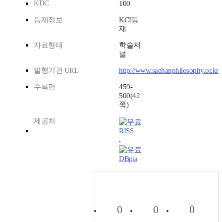
KDC
100
등재정보
KCI등
재
자료형태
학술저
널
발행기관 URL
http://www.saehanphilosophy.or.kr
수록면
459-
500(42
쪽)
제공처
RISS
,
DBpia
0
0
0