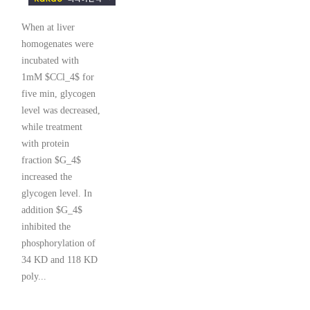
When at liver
homogenates were
incubated with
1mM $CCl_4$ for
five min, glycogen
level was decreased,
while treatment
with protein
fraction $G_4$
increased the
glycogen level. In
addition $G_4$
inhibited the
phosphorylation of
34 KD and 118 KD
poly...