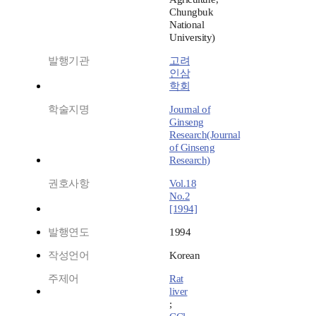
Chungbuk
National
University)
발행기관
고려
인삼
학회
학술지명
Journal of
Ginseng
Research(Journal
of Ginseng
Research)
권호사항
Vol.18
No.2
[1994]
발행연도
1994
작성언어
Korean
주제어
Rat
liver
;