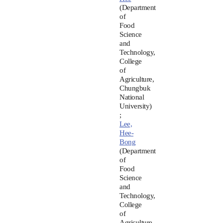
(Department
of
Food
Science
and
Technology,
College
of
Agriculture,
Chungbuk
National
University)
;
Lee,
Hee-
Bong
(Department
of
Food
Science
and
Technology,
College
of
Agriculture,