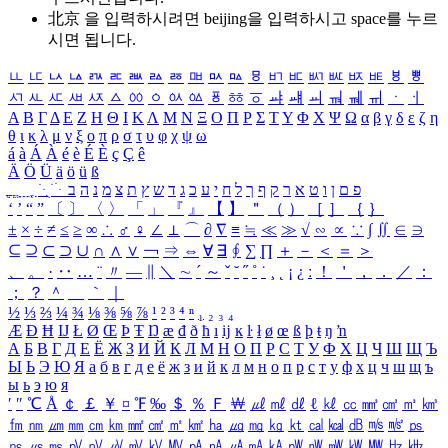
北京 을 입력하시려면
beijing
을 입력하시고 space를 누르
시면 됩니다.
ㅥ
ㅦ
ㅧ
ㅨ
ㅩ
ㅪ
ㅫ
ㅬ
ㅭ
ㅮ
ㅯ
ㅰ
ㅱ
ㅲ
ㅳ
ㅴ
ㅵ
ㅶ
ㅷ
ㅸ
ㅹ
ㅺ
ㅻ
ㅼ
ㅽ
ㅾ
ㅿ
ㆀ
ㆁ
ㆂ
ㆃ
ㆄ
ㆅ
ㆆ
ㆇ
ㆈ
ㆉ
ㆊ
ㆋ
ㆌ
ㆍ
ㆎ
Α
Β
Γ
Δ
Ε
Ζ
Η
Θ
Ι
Κ
Λ
Μ
Ν
Ξ
Ο
Π
Ρ
Σ
Τ
Υ
Φ
Χ
Ψ
Ω
α
β
γ
δ
ε
ζ
η
θ
ι
κ
λ
μ
ν
ξ
ο
π
ρ
σ
τ
υ
φ
χ
ψ
ω
á
à
Á
À
é
è
É
È
ç
Ç
ê
Ä
Ö
Ü
ä
ö
ü
ß
ְ
ֳ
ֲ
ֱ
ָ
ַ
ֵ
ֶ
ִ
ֹ
ּ
ֻ
ׂ
ׁ
ּ
ב
ה
נ
מ
צ
ת
ץ
ש
ד
ג
כ
ע
י
ח
ל
ך
ף
ק
ר
א
ט
ו
ן
ם
פ
‘
’
“
”
〔
〕
〈
〉
「
」
『
』
【
】
＂
（
）
［
］
｛
｝
±
×
÷
≠
≤
≥
∞
∴
♂
♀
∠
⊥
⌒
∂
∇
≡
≒
≪
≫
√
∽
∝
∵
∫
∬
∈
∋
⊆
⊇
⊂
⊃
∪
∩
∧
∨
￢
⇒
⇔
∀
∃
∮
∑
∏
＋
－
＜
＝
＞
、
。
·
‥
…
¨
〃
―
∥
＼
∼
´
～
ˇ
˘
˝
˚
˙
¸
˛
¡
¿
ː
！
＇
，
．
／
：
；
？
＾
＿
｀
｜
½
⅓
⅔
¼
¾
⅛
⅜
⅝
⅞
¹
²
³
⁴
ⁿ
₁
₂
₃
₄
Æ
Ð
Ħ
Ĳ
Ł
Ø
Œ
Þ
Ŧ
Ŋ
æ
đ
ð
ħ
ı
ĳ
ĸ
ŀ
ł
ø
œ
ß
þ
ŧ
ŋ
ŉ
А
Б
В
Г
Д
Е
Ё
Ж
З
И
Й
К
Л
М
Н
О
П
Р
С
Т
У
Ф
Х
Ц
Ч
Ш
Щ
Ъ
Ы
Ь
Э
Ю
Я
а
б
в
г
д
е
ё
ж
з
и
й
к
л
м
н
о
п
р
с
т
у
ф
х
ц
ч
ш
щ
ъ
ы
ь
э
ю
я
′
″
℃
Å
￠
￡
￥
¤
℉
‰
＄
％
Ｆ
￦
㎕
㎖
㎗
ℓ
㎘
㏄
㎣
㎤
㎥
㎦
㎙
㎚
㎛
㎜
㎝
㎞
㎟
㎠
㎡
㎢
㏊
㎍
㎎
㎏
㏏
㎈
㎉
㏈
㎧
㎨
㎰
㎱
㎲
㎳
㎴
㎵
㎶
㎷
㎸
㎹
㎀
㎁
㎂
㎃
㎄
㎺
㎻
㎽
㎾
㎿
㎐
㎑