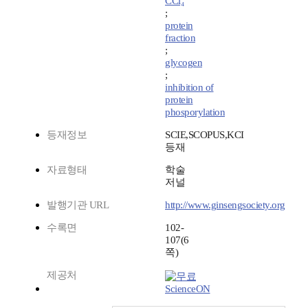
CCl₄
;
protein
fraction
;
glycogen
;
inhibition of
protein
phosporylation
등재정보
SCIE,SCOPUS,KCI
등재
자료형태
학술
저널
발행기관 URL
http://www.ginsengsociety.org
수록면
102-
107(6
쪽)
제공처
ScienceON