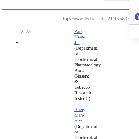
https://www.riss.kr/link?id=A101504830
저자
Park,
Hwa-
Jin
(Department
of
Biochemical
Pharmacology,
Korea
Ginseng
&
Tobacco
Research
Institute)
;
Rhee,
Man-
Hee
(Department
of
Biochemical