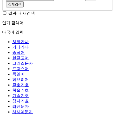
상세검색
결과 내 재검색
인기 검색어
다국어 입력
히라가나
가타카나
중국어
한글고어
그리스문자
프랑스어
독일어
히브리어
괄호기호
학술기호
기술기호
첨자기호
라틴문자
러시아문자