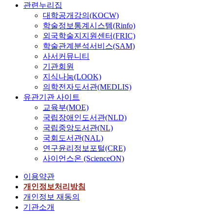
관련누리집
대학공개강의(KOCW)
학술정보통계시스템(Rinfo)
외국학술지지원센터(FRIC)
학술관계분석서비스(SAM)
사서커뮤니티
기관회원
지식나눔(LOOK)
의학전자도서관(MEDLIS)
유관기관 사이트
교육부(MOE)
국립장애인도서관(NLD)
국립중앙도서관(NL)
국회도서관(NAL)
연구윤리정보포털(CRE)
사이언스온 (ScienceON)
이용약관
개인정보처리방침
개인정보 재동의
기관소개