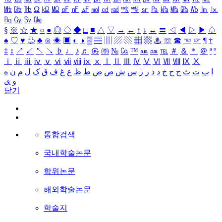
㎒
㎓
㎔
Ω
㏀
㏁
㎊
㎋
㎌
㏖
㏅
㎭
㎮
㎯
㏛
㎩
㎪
㎫
㎬
㏝
㏐
㏓
㏃
㏉
㏜
㏆
§
※
☆
★
○
●
◎
◇
◆
□
■
△
▽
→
←
↑
↓
↔
〓
◁
◀
▷
▶
♤
♠
♡
♥
♧
♣
⊙
◈
▣
◐
◑
▒
▤
▥
▨
▧
▦
▩
♨
☏
☎
☜
☞
¶
†
‡
↕
↗
↙
↖
↘
♭
♩
♪
♬
㉿
㈜
№
㏇
™
㏂
㏘
℡
＃
＆
＊
＠
ª
º
ⅰ
ⅱ
ⅲ
ⅳ
ⅴ
ⅵ
ⅶ
ⅷ
ⅸ
ⅹ
Ⅰ
Ⅱ
Ⅲ
Ⅳ
Ⅴ
Ⅵ
Ⅶ
Ⅷ
Ⅸ
Ⅹ
ا
ب
ت
ث
ج
ح
خ
د
ذ
ر
ز
س
ش
ص
ض
ط
ظ
ع
غ
ف
ق
ک
ل
م
ن
ه
و
ی
닫기
통합검색
국내학술논문
학위논문
해외학술논문
학술지