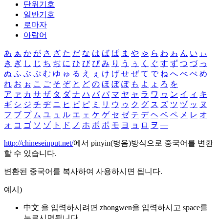
단위기호
일반기호
로마자
아랍어
あ
ぁ
か
が
さ
ざ
た
だ
な
は
ば
ぱ
ま
や
ゃ
ら
わ
ゎ
ん
い
ぃ
き
ぎ
し
じ
ち
ぢ
に
ひ
び
ぴ
み
り
う
ぅ
く
ぐ
す
ず
つ
づ
っ
ぬ
ふ
ぶ
ぷ
む
ゆ
ゅ
る
え
ぇ
け
げ
せ
ぜ
て
で
ね
へ
べ
ぺ
め
れ
お
ぉ
こ
ご
そ
ぞ
と
ど
の
ほ
ぼ
ぽ
も
よ
ょ
ろ
を
ア
ァ
カ
サ
ザ
タ
ダ
ナ
ハ
バ
パ
マ
ヤ
ャ
ラ
ワ
ヮ
ン
イ
ィ
キ
ギ
シ
ジ
チ
ヂ
ニ
ヒ
ビ
ピ
ミ
リ
ウ
ゥ
ク
グ
ス
ズ
ツ
ヅ
ッ
ヌ
フ
ブ
プ
ム
ユ
ュ
ル
エ
ェ
ケ
ゲ
セ
ゼ
テ
デ
ヘ
ベ
ペ
メ
レ
オ
ォ
コ
ゴ
ソ
ゾ
ト
ド
ノ
ホ
ボ
ポ
モ
ヨ
ョ
ロ
ヲ
―
http://chineseinput.net/
에서 pinyin(병음)방식으로 중국어를 변환
할 수 있습니다.
변환된 중국어를 복사하여 사용하시면 됩니다.
예시)
中文 을 입력하시려면
zhongwen
을 입력하시고 space를
누르시면됩니다.