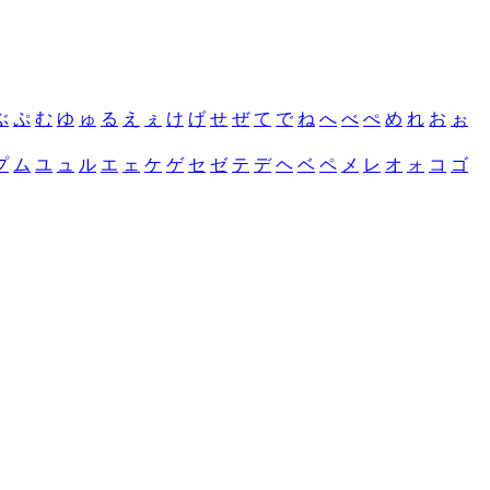
ぶ
ぷ
む
ゆ
ゅ
る
え
ぇ
け
げ
せ
ぜ
て
で
ね
へ
べ
ぺ
め
れ
お
ぉ
プ
ム
ユ
ュ
ル
エ
ェ
ケ
ゲ
セ
ゼ
テ
デ
ヘ
ベ
ペ
メ
レ
オ
ォ
コ
ゴ