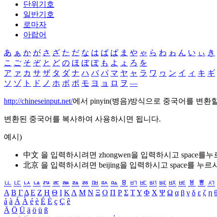
단위기호
일반기호
로마자
아랍어
あ
ぁ
か
が
さ
ざ
た
だ
な
は
ば
ぱ
ま
や
ゃ
ら
わ
ゎ
ん
い
ぃ
き
こ
ご
そ
ぞ
と
ど
の
ほ
ぼ
ぽ
も
よ
ょ
ろ
を
ア
ァ
カ
サ
ザ
タ
ダ
ナ
ハ
バ
パ
マ
ヤ
ャ
ラ
ワ
ヮ
ン
イ
ィ
キ
ギ
ソ
ゾ
ト
ド
ノ
ホ
ボ
ポ
モ
ヨ
ョ
ロ
ヲ
―
http://chineseinput.net/
에서 pinyin(병음)방식으로 중국어를 변환
변환된 중국어를 복사하여 사용하시면 됩니다.
예시)
中文 을 입력하시려면
zhongwen
을 입력하시고 space를
北京 을 입력하시려면
beijing
을 입력하시고 space를 누르
ㅥ
ㅦ
ㅧ
ㅨ
ㅩ
ㅪ
ㅫ
ㅬ
ㅭ
ㅮ
ㅯ
ㅰ
ㅱ
ㅲ
ㅳ
ㅴ
ㅵ
ㅶ
ㅷ
ㅸ
ㅹ
ㅺ
Α
Β
Γ
Δ
Ε
Ζ
Η
Θ
Ι
Κ
Λ
Μ
Ν
Ξ
Ο
Π
Ρ
Σ
Τ
Υ
Φ
Χ
Ψ
Ω
α
β
γ
δ
ε
ζ
η
á
à
Á
À
é
è
É
È
ç
Ç
ê
Ä
Ö
Ü
ä
ö
ü
ß