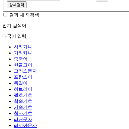
상세검색
결과 내 재검색
인기 검색어
다국어 입력
히라가나
가타카나
중국어
한글고어
그리스문자
프랑스어
독일어
히브리어
괄호기호
학술기호
기술기호
첨자기호
라틴문자
러시아문자