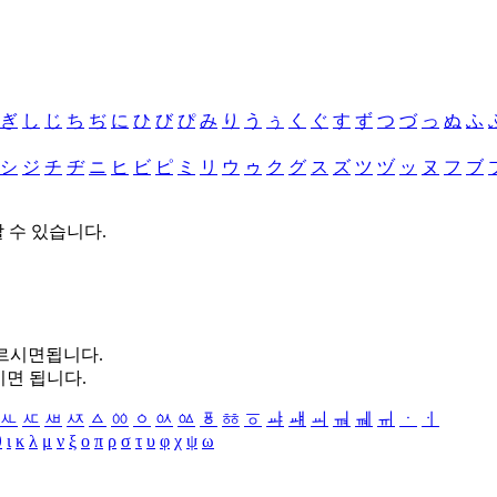
ぎ
し
じ
ち
ぢ
に
ひ
び
ぴ
み
り
う
ぅ
く
ぐ
す
ず
つ
づ
っ
ぬ
ふ
シ
ジ
チ
ヂ
ニ
ヒ
ビ
ピ
ミ
リ
ウ
ゥ
ク
グ
ス
ズ
ツ
ヅ
ッ
ヌ
フ
ブ
할 수 있습니다.
누르시면됩니다.
시면 됩니다.
ㅻ
ㅼ
ㅽ
ㅾ
ㅿ
ㆀ
ㆁ
ㆂ
ㆃ
ㆄ
ㆅ
ㆆ
ㆇ
ㆈ
ㆉ
ㆊ
ㆋ
ㆌ
ㆍ
ㆎ
θ
ι
κ
λ
μ
ν
ξ
ο
π
ρ
σ
τ
υ
φ
χ
ψ
ω