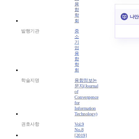
융
합
학
나만
회
발행기관
중
소
기
업
융
합
학
회
학술지명
융합정보논
문지(Journal
of
Convergence
for
Information
Technology)
권호사항
Vol.9
No.8
[2019]