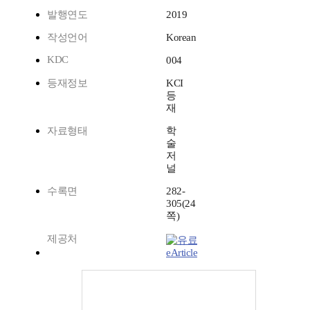
발행연도
2019
작성언어
Korean
KDC
004
등재정보
KCI
등
재
자료형태
학
술
저
널
수록면
282-
305(24
쪽)
제공처
eArticle