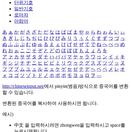
단위기호
일반기호
로마자
아랍어
あ
ぁ
か
が
さ
ざ
た
だ
な
は
ば
ぱ
ま
や
ゃ
ら
わ
ゎ
ん
い
ぃ
き
ぎ
し
じ
ち
ぢ
に
ひ
び
ぴ
み
り
う
ぅ
く
ぐ
す
ず
つ
づ
っ
ぬ
ふ
ぶ
ぷ
む
ゆ
ゅ
る
え
ぇ
け
げ
せ
ぜ
て
で
ね
へ
べ
ぺ
め
れ
お
ぉ
こ
ご
そ
ぞ
と
ど
の
ほ
ぼ
ぽ
も
よ
ょ
ろ
を
ア
ァ
カ
サ
ザ
タ
ダ
ナ
ハ
バ
パ
マ
ヤ
ャ
ラ
ワ
ヮ
ン
イ
ィ
キ
ギ
シ
ジ
チ
ヂ
ニ
ヒ
ビ
ピ
ミ
リ
ウ
ゥ
ク
グ
ス
ズ
ツ
ヅ
ッ
ヌ
フ
ブ
プ
ム
ユ
ュ
ル
エ
ェ
ケ
ゲ
セ
ゼ
テ
デ
ヘ
ベ
ペ
メ
レ
オ
ォ
コ
ゴ
ソ
ゾ
ト
ド
ノ
ホ
ボ
ポ
モ
ヨ
ョ
ロ
ヲ
―
http://chineseinput.net/
에서 pinyin(병음)방식으로 중국어를 변환
할 수 있습니다.
변환된 중국어를 복사하여 사용하시면 됩니다.
예시)
中文 을 입력하시려면
zhongwen
을 입력하시고 space를
누르시면됩니다.