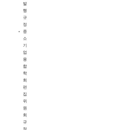
발
행
규
정
중
소
기
업
융
합
학
회
편
집
위
원
회
규
정