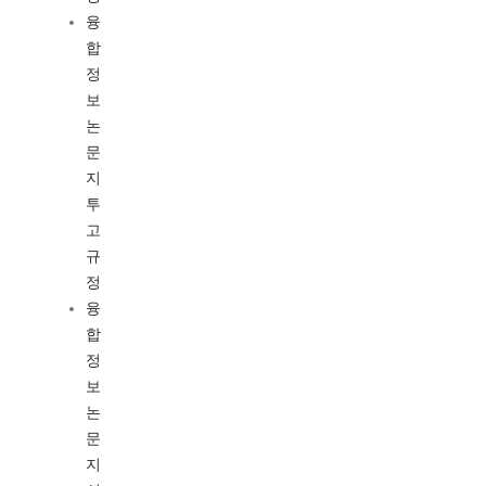
융
합
정
보
논
문
지
투
고
규
정
융
합
정
보
논
문
지