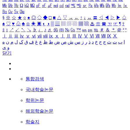
㎒
㎓
㎔
Ω
㏀
㏁
㎊
㎋
㎌
㏖
㏅
㎭
㎮
㎯
㏛
㎩
㎪
㎫
㎬
㏝
㏐
㏓
㏃
㏉
㏜
㏆
§
※
☆
★
○
●
◎
◇
◆
□
■
△
▽
→
←
↑
↓
↔
〓
◁
◀
▷
▶
♤
♠
♡
♥
♧
♣
⊙
◈
▣
◐
◑
▒
▤
▥
▨
▧
▦
▩
♨
☏
☎
☜
☞
¶
†
‡
↕
↗
↙
↖
↘
♭
♩
♪
♬
㉿
㈜
№
㏇
™
㏂
㏘
℡
＃
＆
＊
＠
ª
º
ⅰ
ⅱ
ⅲ
ⅳ
ⅴ
ⅵ
ⅶ
ⅷ
ⅸ
ⅹ
Ⅰ
Ⅱ
Ⅲ
Ⅳ
Ⅴ
Ⅵ
Ⅶ
Ⅷ
Ⅸ
Ⅹ
ا
ب
ت
ث
ج
ح
خ
د
ذ
ر
ز
س
ش
ص
ض
ط
ظ
ع
غ
ف
ق
ک
ل
م
ن
ه
و
ی
닫기
통합검색
국내학술논문
학위논문
해외학술논문
학술지