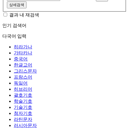
상세검색
결과 내 재검색
인기 검색어
다국어 입력
히라가나
가타카나
중국어
한글고어
그리스문자
프랑스어
독일어
히브리어
괄호기호
학술기호
기술기호
첨자기호
라틴문자
러시아문자