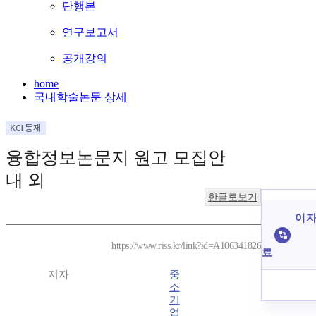
단행본
연구보고서
공개강의
home
국내학술논문 상세
융합정보논문지 원고 모집안
내 외
한글로보기
이 자
https://www.riss.kr/link?id=A106341826
료
저자
중
소
기
업