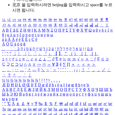
北京 을 입력하시려면
beijing
을 입력하시고 space를 누르
시면 됩니다.
ㅥ
ㅦ
ㅧ
ㅨ
ㅩ
ㅪ
ㅫ
ㅬ
ㅭ
ㅮ
ㅯ
ㅰ
ㅱ
ㅲ
ㅳ
ㅴ
ㅵ
ㅶ
ㅷ
ㅸ
ㅹ
ㅺ
ㅻ
ㅼ
ㅽ
ㅾ
ㅿ
ㆀ
ㆁ
ㆂ
ㆃ
ㆄ
ㆅ
ㆆ
ㆇ
ㆈ
ㆉ
ㆊ
ㆋ
ㆌ
ㆍ
ㆎ
Α
Β
Γ
Δ
Ε
Ζ
Η
Θ
Ι
Κ
Λ
Μ
Ν
Ξ
Ο
Π
Ρ
Σ
Τ
Υ
Φ
Χ
Ψ
Ω
α
β
γ
δ
ε
ζ
η
θ
ι
κ
λ
μ
ν
ξ
ο
π
ρ
σ
τ
υ
φ
χ
ψ
ω
á
à
Á
À
é
è
É
È
ç
Ç
ê
Ä
Ö
Ü
ä
ö
ü
ß
ְ
ֳ
ֲ
ֱ
ָ
ַ
ֵ
ֶ
ִ
ֹ
ּ
ֻ
ׂ
ׁ
ּ
ב
ה
נ
מ
צ
ת
ץ
ש
ד
ג
כ
ע
י
ח
ל
ך
ף
ק
ר
א
ט
ו
ן
ם
פ
‘
’
“
”
〔
〕
〈
〉
「
」
『
』
【
】
＂
（
）
［
］
｛
｝
±
×
÷
≠
≤
≥
∞
∴
♂
♀
∠
⊥
⌒
∂
∇
≡
≒
≪
≫
√
∽
∝
∵
∫
∬
∈
∋
⊆
⊇
⊂
⊃
∪
∩
∧
∨
￢
⇒
⇔
∀
∃
∮
∑
∏
＋
－
＜
＝
＞
、
。
·
‥
…
¨
〃
―
∥
＼
∼
´
～
ˇ
˘
˝
˚
˙
¸
˛
¡
¿
ː
！
＇
，
．
／
：
；
？
＾
＿
｀
｜
½
⅓
⅔
¼
¾
⅛
⅜
⅝
⅞
¹
²
³
⁴
ⁿ
₁
₂
₃
₄
Æ
Ð
Ħ
Ĳ
Ł
Ø
Œ
Þ
Ŧ
Ŋ
æ
đ
ð
ħ
ı
ĳ
ĸ
ŀ
ł
ø
œ
ß
þ
ŧ
ŋ
ŉ
А
Б
В
Г
Д
Е
Ё
Ж
З
И
Й
К
Л
М
Н
О
П
Р
С
Т
У
Ф
Х
Ц
Ч
Ш
Щ
Ъ
Ы
Ь
Э
Ю
Я
а
б
в
г
д
е
ё
ж
з
и
й
к
л
м
н
о
п
р
с
т
у
ф
х
ц
ч
ш
щ
ъ
ы
ь
э
ю
я
′
″
℃
Å
￠
￡
￥
¤
℉
‰
＄
％
Ｆ
￦
㎕
㎖
㎗
ℓ
㎘
㏄
㎣
㎤
㎥
㎦
㎙
㎚
㎛
㎜
㎝
㎞
㎟
㎠
㎡
㎢
㏊
㎍
㎎
㎏
㏏
㎈
㎉
㏈
㎧
㎨
㎰
㎱
㎲
㎳
㎴
㎵
㎶
㎷
㎸
㎹
㎀
㎁
㎂
㎃
㎄
㎺
㎻
㎽
㎾
㎿
㎐
㎑