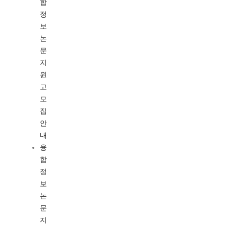
합
정
보
논
문
지
원
고
모
집
안
내
융
합
정
보
논
문
지