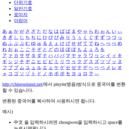
단위기호
일반기호
로마자
아랍어
あ
ぁ
か
が
さ
ざ
た
だ
な
は
ば
ぱ
ま
や
ゃ
ら
わ
ゎ
ん
い
ぃ
き
ぎ
し
じ
ち
ぢ
に
ひ
び
ぴ
み
り
う
ぅ
く
ぐ
す
ず
つ
づ
っ
ぬ
ふ
ぶ
ぷ
む
ゆ
ゅ
る
え
ぇ
け
げ
せ
ぜ
て
で
ね
へ
べ
ぺ
め
れ
お
ぉ
こ
ご
そ
ぞ
と
ど
の
ほ
ぼ
ぽ
も
よ
ょ
ろ
を
ア
ァ
カ
サ
ザ
タ
ダ
ナ
ハ
バ
パ
マ
ヤ
ャ
ラ
ワ
ヮ
ン
イ
ィ
キ
ギ
シ
ジ
チ
ヂ
ニ
ヒ
ビ
ピ
ミ
リ
ウ
ゥ
ク
グ
ス
ズ
ツ
ヅ
ッ
ヌ
フ
ブ
プ
ム
ユ
ュ
ル
エ
ェ
ケ
ゲ
セ
ゼ
テ
デ
ヘ
ベ
ペ
メ
レ
オ
ォ
コ
ゴ
ソ
ゾ
ト
ド
ノ
ホ
ボ
ポ
モ
ヨ
ョ
ロ
ヲ
―
http://chineseinput.net/
에서 pinyin(병음)방식으로 중국어를 변환
할 수 있습니다.
변환된 중국어를 복사하여 사용하시면 됩니다.
예시)
中文 을 입력하시려면
zhongwen
을 입력하시고 space를
누르시면됩니다.