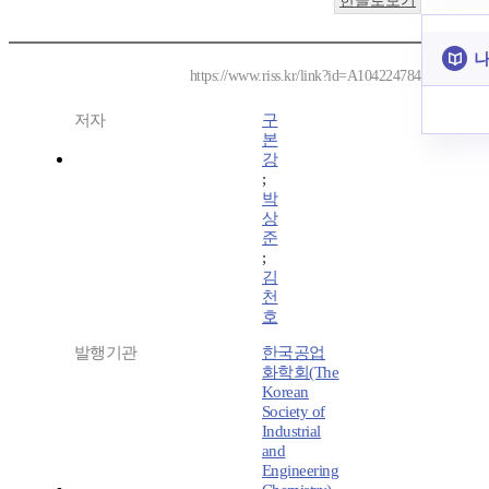
한글로보기
나
https://www.riss.kr/link?id=A104224784
저자
구
본
강
;
박
상
준
;
김
천
호
발행기관
한국공업
화학회(The
Korean
Society of
Industrial
and
Engineering