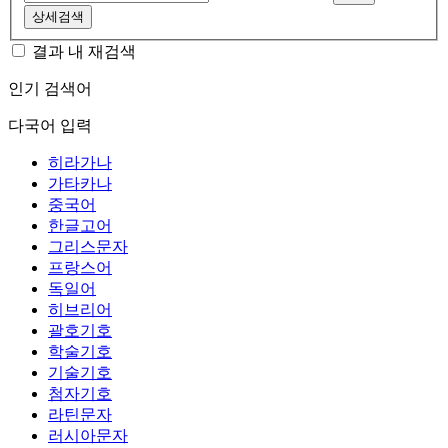
상세검색
결과 내 재검색
인기 검색어
다국어 입력
히라가나
가타카나
중국어
한글고어
그리스문자
프랑스어
독일어
히브리어
괄호기호
학술기호
기술기호
첨자기호
라틴문자
러시아문자