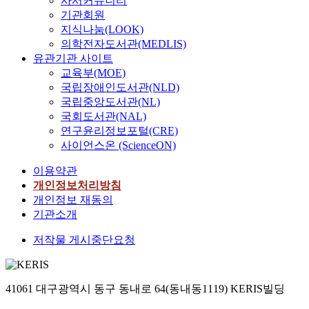
사서커뮤니티
기관회원
지식나눔(LOOK)
의학전자도서관(MEDLIS)
유관기관 사이트
교육부(MOE)
국립장애인도서관(NLD)
국립중앙도서관(NL)
국회도서관(NAL)
연구윤리정보포털(CRE)
사이언스온 (ScienceON)
이용약관
개인정보처리방침
개인정보 재동의
기관소개
저작물 게시중단요청
41061 대구광역시 동구 동내로 64(동내동1119) KERIS빌딩