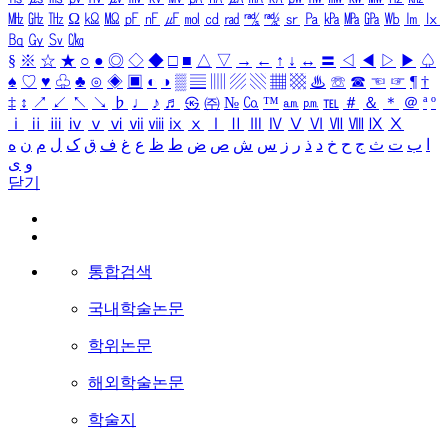
㎒
㎓
㎔
Ω
㏀
㏁
㎊
㎋
㎌
㏖
㏅
㎭
㎮
㎯
㏛
㎩
㎪
㎫
㎬
㏝
㏐
㏓
㏃
㏉
㏜
㏆
§
※
☆
★
○
●
◎
◇
◆
□
■
△
▽
→
←
↑
↓
↔
〓
◁
◀
▷
▶
♤
♠
♡
♥
♧
♣
⊙
◈
▣
◐
◑
▒
▤
▥
▨
▧
▦
▩
♨
☏
☎
☜
☞
¶
†
‡
↕
↗
↙
↖
↘
♭
♩
♪
♬
㉿
㈜
№
㏇
™
㏂
㏘
℡
＃
＆
＊
＠
ª
º
ⅰ
ⅱ
ⅲ
ⅳ
ⅴ
ⅵ
ⅶ
ⅷ
ⅸ
ⅹ
Ⅰ
Ⅱ
Ⅲ
Ⅳ
Ⅴ
Ⅵ
Ⅶ
Ⅷ
Ⅸ
Ⅹ
ا
ب
ت
ث
ج
ح
خ
د
ذ
ر
ز
س
ش
ص
ض
ط
ظ
ع
غ
ف
ق
ک
ل
م
ن
ه
و
ی
닫기
통합검색
국내학술논문
학위논문
해외학술논문
학술지