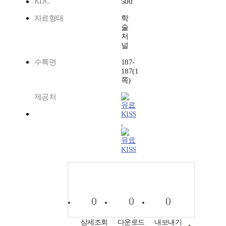
KDC
500
자료형태
학
술
저
널
수록면
187-
187(1
쪽)
제공처
KISS
,
KISS
0
0
0
상세조회
다운로드
내보내기