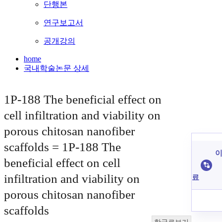
단행본
연구보고서
공개강의
home
국내학술논문 상세
1P-188 The beneficial effect on
cell infiltration and viability on
porous chitosan nanofiber
scaffolds = 1P-188 The
이
beneficial effect on cell
infiltration and viability on
료
porous chitosan nanofiber
scaffolds