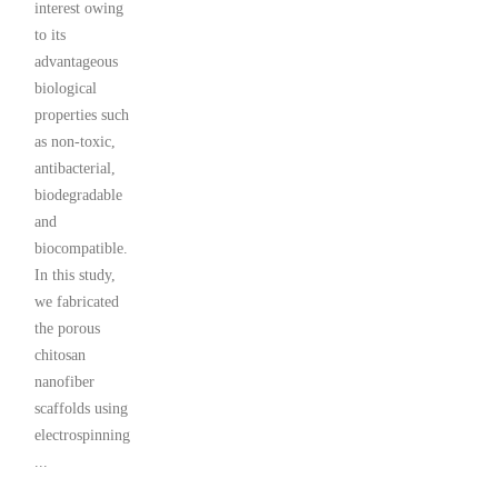
interest owing
to its
advantageous
biological
properties such
as non-toxic,
antibacterial,
biodegradable
and
biocompatible.
In this study,
we fabricated
the porous
chitosan
nanofiber
scaffolds using
electrospinning
...