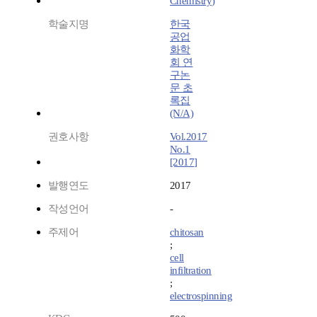
Chemistry)
학술지명
한국
공업
화학
회 연
구논
문 초
록집
(N/A)
권호사항
Vol.2017
No.1
[2017]
발행연도
2017
작성언어
-
주제어
chitosan
;
cell
infiltration
;
electrospinning