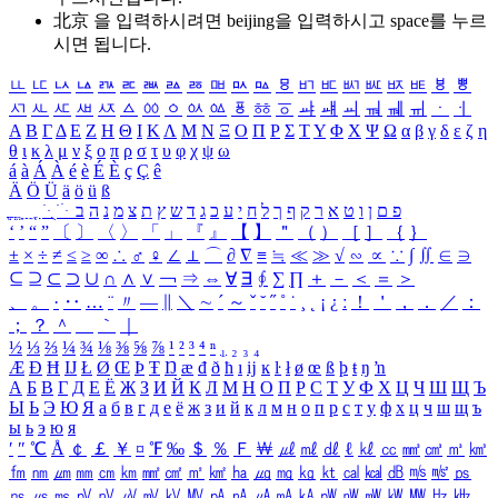
北京 을 입력하시려면
beijing
을 입력하시고 space를 누르
시면 됩니다.
ㅥ
ㅦ
ㅧ
ㅨ
ㅩ
ㅪ
ㅫ
ㅬ
ㅭ
ㅮ
ㅯ
ㅰ
ㅱ
ㅲ
ㅳ
ㅴ
ㅵ
ㅶ
ㅷ
ㅸ
ㅹ
ㅺ
ㅻ
ㅼ
ㅽ
ㅾ
ㅿ
ㆀ
ㆁ
ㆂ
ㆃ
ㆄ
ㆅ
ㆆ
ㆇ
ㆈ
ㆉ
ㆊ
ㆋ
ㆌ
ㆍ
ㆎ
Α
Β
Γ
Δ
Ε
Ζ
Η
Θ
Ι
Κ
Λ
Μ
Ν
Ξ
Ο
Π
Ρ
Σ
Τ
Υ
Φ
Χ
Ψ
Ω
α
β
γ
δ
ε
ζ
η
θ
ι
κ
λ
μ
ν
ξ
ο
π
ρ
σ
τ
υ
φ
χ
ψ
ω
á
à
Á
À
é
è
É
È
ç
Ç
ê
Ä
Ö
Ü
ä
ö
ü
ß
ְ
ֳ
ֲ
ֱ
ָ
ַ
ֵ
ֶ
ִ
ֹ
ּ
ֻ
ׂ
ׁ
ּ
ב
ה
נ
מ
צ
ת
ץ
ש
ד
ג
כ
ע
י
ח
ל
ך
ף
ק
ר
א
ט
ו
ן
ם
פ
‘
’
“
”
〔
〕
〈
〉
「
」
『
』
【
】
＂
（
）
［
］
｛
｝
±
×
÷
≠
≤
≥
∞
∴
♂
♀
∠
⊥
⌒
∂
∇
≡
≒
≪
≫
√
∽
∝
∵
∫
∬
∈
∋
⊆
⊇
⊂
⊃
∪
∩
∧
∨
￢
⇒
⇔
∀
∃
∮
∑
∏
＋
－
＜
＝
＞
、
。
·
‥
…
¨
〃
―
∥
＼
∼
´
～
ˇ
˘
˝
˚
˙
¸
˛
¡
¿
ː
！
＇
，
．
／
：
；
？
＾
＿
｀
｜
½
⅓
⅔
¼
¾
⅛
⅜
⅝
⅞
¹
²
³
⁴
ⁿ
₁
₂
₃
₄
Æ
Ð
Ħ
Ĳ
Ł
Ø
Œ
Þ
Ŧ
Ŋ
æ
đ
ð
ħ
ı
ĳ
ĸ
ŀ
ł
ø
œ
ß
þ
ŧ
ŋ
ŉ
А
Б
В
Г
Д
Е
Ё
Ж
З
И
Й
К
Л
М
Н
О
П
Р
С
Т
У
Ф
Х
Ц
Ч
Ш
Щ
Ъ
Ы
Ь
Э
Ю
Я
а
б
в
г
д
е
ё
ж
з
и
й
к
л
м
н
о
п
р
с
т
у
ф
х
ц
ч
ш
щ
ъ
ы
ь
э
ю
я
′
″
℃
Å
￠
￡
￥
¤
℉
‰
＄
％
Ｆ
￦
㎕
㎖
㎗
ℓ
㎘
㏄
㎣
㎤
㎥
㎦
㎙
㎚
㎛
㎜
㎝
㎞
㎟
㎠
㎡
㎢
㏊
㎍
㎎
㎏
㏏
㎈
㎉
㏈
㎧
㎨
㎰
㎱
㎲
㎳
㎴
㎵
㎶
㎷
㎸
㎹
㎀
㎁
㎂
㎃
㎄
㎺
㎻
㎽
㎾
㎿
㎐
㎑