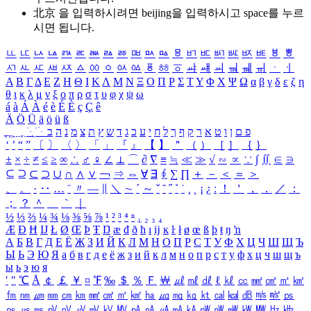
北京 을 입력하시려면
beijing
을 입력하시고 space를 누르
시면 됩니다.
ㅥ
ㅦ
ㅧ
ㅨ
ㅩ
ㅪ
ㅫ
ㅬ
ㅭ
ㅮ
ㅯ
ㅰ
ㅱ
ㅲ
ㅳ
ㅴ
ㅵ
ㅶ
ㅷ
ㅸ
ㅹ
ㅺ
ㅻ
ㅼ
ㅽ
ㅾ
ㅿ
ㆀ
ㆁ
ㆂ
ㆃ
ㆄ
ㆅ
ㆆ
ㆇ
ㆈ
ㆉ
ㆊ
ㆋ
ㆌ
ㆍ
ㆎ
Α
Β
Γ
Δ
Ε
Ζ
Η
Θ
Ι
Κ
Λ
Μ
Ν
Ξ
Ο
Π
Ρ
Σ
Τ
Υ
Φ
Χ
Ψ
Ω
α
β
γ
δ
ε
ζ
η
θ
ι
κ
λ
μ
ν
ξ
ο
π
ρ
σ
τ
υ
φ
χ
ψ
ω
á
à
Á
À
é
è
É
È
ç
Ç
ê
Ä
Ö
Ü
ä
ö
ü
ß
ְ
ֳ
ֲ
ֱ
ָ
ַ
ֵ
ֶ
ִ
ֹ
ּ
ֻ
ׂ
ׁ
ּ
ב
ה
נ
מ
צ
ת
ץ
ש
ד
ג
כ
ע
י
ח
ל
ך
ף
ק
ר
א
ט
ו
ן
ם
פ
‘
’
“
”
〔
〕
〈
〉
「
」
『
』
【
】
＂
（
）
［
］
｛
｝
±
×
÷
≠
≤
≥
∞
∴
♂
♀
∠
⊥
⌒
∂
∇
≡
≒
≪
≫
√
∽
∝
∵
∫
∬
∈
∋
⊆
⊇
⊂
⊃
∪
∩
∧
∨
￢
⇒
⇔
∀
∃
∮
∑
∏
＋
－
＜
＝
＞
、
。
·
‥
…
¨
〃
―
∥
＼
∼
´
～
ˇ
˘
˝
˚
˙
¸
˛
¡
¿
ː
！
＇
，
．
／
：
；
？
＾
＿
｀
｜
½
⅓
⅔
¼
¾
⅛
⅜
⅝
⅞
¹
²
³
⁴
ⁿ
₁
₂
₃
₄
Æ
Ð
Ħ
Ĳ
Ł
Ø
Œ
Þ
Ŧ
Ŋ
æ
đ
ð
ħ
ı
ĳ
ĸ
ŀ
ł
ø
œ
ß
þ
ŧ
ŋ
ŉ
А
Б
В
Г
Д
Е
Ё
Ж
З
И
Й
К
Л
М
Н
О
П
Р
С
Т
У
Ф
Х
Ц
Ч
Ш
Щ
Ъ
Ы
Ь
Э
Ю
Я
а
б
в
г
д
е
ё
ж
з
и
й
к
л
м
н
о
п
р
с
т
у
ф
х
ц
ч
ш
щ
ъ
ы
ь
э
ю
я
′
″
℃
Å
￠
￡
￥
¤
℉
‰
＄
％
Ｆ
￦
㎕
㎖
㎗
ℓ
㎘
㏄
㎣
㎤
㎥
㎦
㎙
㎚
㎛
㎜
㎝
㎞
㎟
㎠
㎡
㎢
㏊
㎍
㎎
㎏
㏏
㎈
㎉
㏈
㎧
㎨
㎰
㎱
㎲
㎳
㎴
㎵
㎶
㎷
㎸
㎹
㎀
㎁
㎂
㎃
㎄
㎺
㎻
㎽
㎾
㎿
㎐
㎑