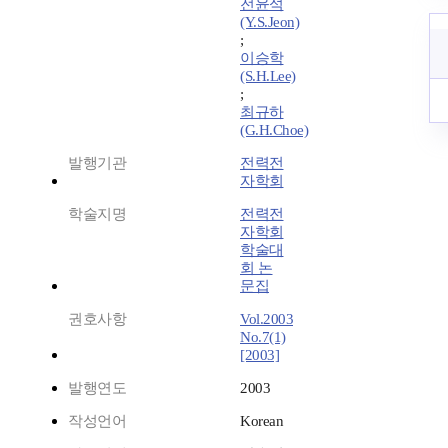
전윤석
(Y.S.Jeon)
;
이승학
(S.H.Lee)
;
최규하
(G.H.Choe)
발행기관
전력전
자학회
학술지명
전력전
자학회
학술대
회 논
문집
권호사항
Vol.2003
No.7(1)
[2003]
발행연도
2003
작성언어
Korean