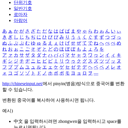
단위기호
일반기호
로마자
아랍어
あ
ぁ
か
が
さ
ざ
た
だ
な
は
ば
ぱ
ま
や
ゃ
ら
わ
ゎ
ん
い
ぃ
き
ぎ
し
じ
ち
ぢ
に
ひ
び
ぴ
み
り
う
ぅ
く
ぐ
す
ず
つ
づ
っ
ぬ
ふ
ぶ
ぷ
む
ゆ
ゅ
る
え
ぇ
け
げ
せ
ぜ
て
で
ね
へ
べ
ぺ
め
れ
お
ぉ
こ
ご
そ
ぞ
と
ど
の
ほ
ぼ
ぽ
も
よ
ょ
ろ
を
ア
ァ
カ
サ
ザ
タ
ダ
ナ
ハ
バ
パ
マ
ヤ
ャ
ラ
ワ
ヮ
ン
イ
ィ
キ
ギ
シ
ジ
チ
ヂ
ニ
ヒ
ビ
ピ
ミ
リ
ウ
ゥ
ク
グ
ス
ズ
ツ
ヅ
ッ
ヌ
フ
ブ
プ
ム
ユ
ュ
ル
エ
ェ
ケ
ゲ
セ
ゼ
テ
デ
ヘ
ベ
ペ
メ
レ
オ
ォ
コ
ゴ
ソ
ゾ
ト
ド
ノ
ホ
ボ
ポ
モ
ヨ
ョ
ロ
ヲ
―
http://chineseinput.net/
에서 pinyin(병음)방식으로 중국어를 변환
할 수 있습니다.
변환된 중국어를 복사하여 사용하시면 됩니다.
예시)
中文 을 입력하시려면
zhongwen
을 입력하시고 space를
누르시면됩니다.