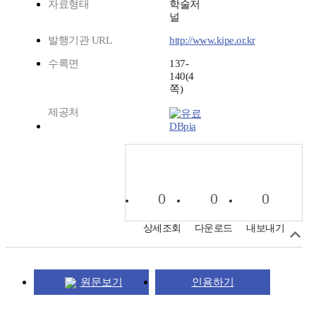
자료형태
학술저
널
발행기관 URL
http://www.kipe.or.kr
수록면
137-
140(4
쪽)
제공처
DBpia
0
0
0
상세조회
다운로드
내보내기
원문보기
인용하기