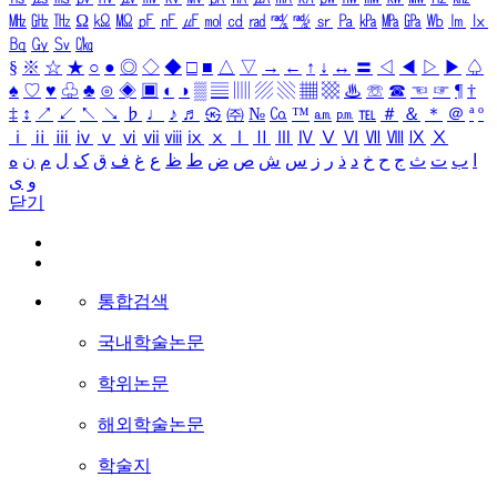
㎒
㎓
㎔
Ω
㏀
㏁
㎊
㎋
㎌
㏖
㏅
㎭
㎮
㎯
㏛
㎩
㎪
㎫
㎬
㏝
㏐
㏓
㏃
㏉
㏜
㏆
§
※
☆
★
○
●
◎
◇
◆
□
■
△
▽
→
←
↑
↓
↔
〓
◁
◀
▷
▶
♤
♠
♡
♥
♧
♣
⊙
◈
▣
◐
◑
▒
▤
▥
▨
▧
▦
▩
♨
☏
☎
☜
☞
¶
†
‡
↕
↗
↙
↖
↘
♭
♩
♪
♬
㉿
㈜
№
㏇
™
㏂
㏘
℡
＃
＆
＊
＠
ª
º
ⅰ
ⅱ
ⅲ
ⅳ
ⅴ
ⅵ
ⅶ
ⅷ
ⅸ
ⅹ
Ⅰ
Ⅱ
Ⅲ
Ⅳ
Ⅴ
Ⅵ
Ⅶ
Ⅷ
Ⅸ
Ⅹ
ا
ب
ت
ث
ج
ح
خ
د
ذ
ر
ز
س
ش
ص
ض
ط
ظ
ع
غ
ف
ق
ک
ل
م
ن
ه
و
ی
닫기
통합검색
국내학술논문
학위논문
해외학술논문
학술지