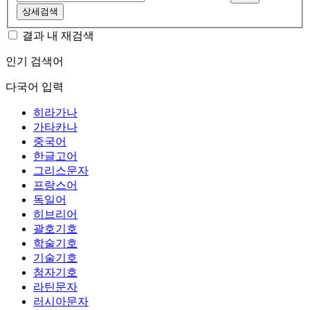
상세검색
결과 내 재검색
인기 검색어
다국어 입력
히라가나
가타카나
중국어
한글고어
그리스문자
프랑스어
독일어
히브리어
괄호기호
학술기호
기술기호
첨자기호
라틴문자
러시아문자