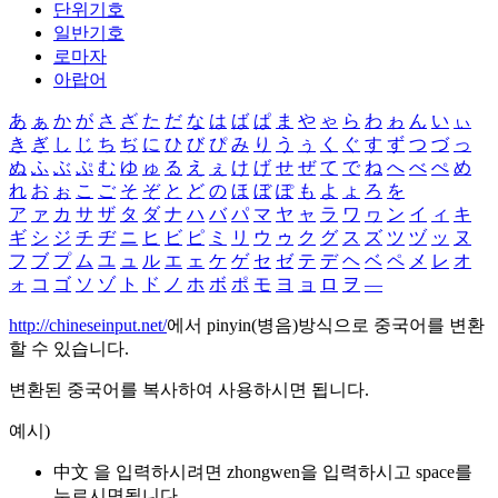
단위기호
일반기호
로마자
아랍어
あ
ぁ
か
が
さ
ざ
た
だ
な
は
ば
ぱ
ま
や
ゃ
ら
わ
ゎ
ん
い
ぃ
き
ぎ
し
じ
ち
ぢ
に
ひ
び
ぴ
み
り
う
ぅ
く
ぐ
す
ず
つ
づ
っ
ぬ
ふ
ぶ
ぷ
む
ゆ
ゅ
る
え
ぇ
け
げ
せ
ぜ
て
で
ね
へ
べ
ぺ
め
れ
お
ぉ
こ
ご
そ
ぞ
と
ど
の
ほ
ぼ
ぽ
も
よ
ょ
ろ
を
ア
ァ
カ
サ
ザ
タ
ダ
ナ
ハ
バ
パ
マ
ヤ
ャ
ラ
ワ
ヮ
ン
イ
ィ
キ
ギ
シ
ジ
チ
ヂ
ニ
ヒ
ビ
ピ
ミ
リ
ウ
ゥ
ク
グ
ス
ズ
ツ
ヅ
ッ
ヌ
フ
ブ
プ
ム
ユ
ュ
ル
エ
ェ
ケ
ゲ
セ
ゼ
テ
デ
ヘ
ベ
ペ
メ
レ
オ
ォ
コ
ゴ
ソ
ゾ
ト
ド
ノ
ホ
ボ
ポ
モ
ヨ
ョ
ロ
ヲ
―
http://chineseinput.net/
에서 pinyin(병음)방식으로 중국어를 변환
할 수 있습니다.
변환된 중국어를 복사하여 사용하시면 됩니다.
예시)
中文 을 입력하시려면
zhongwen
을 입력하시고 space를
누르시면됩니다.