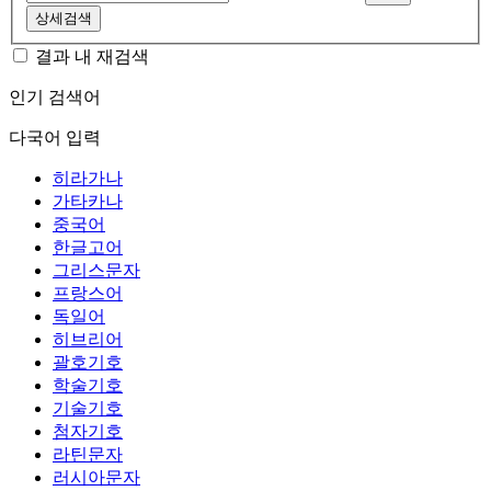
상세검색
결과 내 재검색
인기 검색어
다국어 입력
히라가나
가타카나
중국어
한글고어
그리스문자
프랑스어
독일어
히브리어
괄호기호
학술기호
기술기호
첨자기호
라틴문자
러시아문자