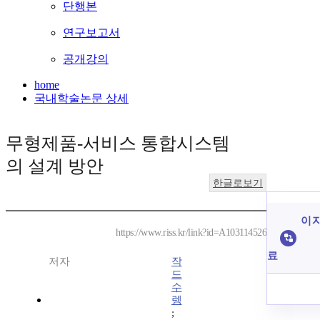
단행본
연구보고서
공개강의
home
국내학술논문 상세
무형제품-서비스 통합시스템
의 설계 방안
한글로보기
이 
https://www.riss.kr/link?id=A103114526
료
저자
작
드
수
렝
;