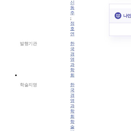
신
동
주
나만
;
정
호
연
발행기관
한
국
경
영
과
학
회
학술지명
한
국
경
영
과
학
회
학
술