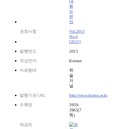
대
회
논
문
집
권호사항
Vol.2015
No.4
[2015]
발행연도
2015
작성언어
Korean
자료형태
학
술
저
널
발행기관 URL
http://www.korms.or.kr
수록면
3959-
3965(7
쪽)
제공처