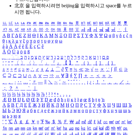
北京 을 입력하시려면
beijing
을 입력하시고 space를 누르
시면 됩니다.
ㅥ
ㅦ
ㅧ
ㅨ
ㅩ
ㅪ
ㅫ
ㅬ
ㅭ
ㅮ
ㅯ
ㅰ
ㅱ
ㅲ
ㅳ
ㅴ
ㅵ
ㅶ
ㅷ
ㅸ
ㅹ
ㅺ
ㅻ
ㅼ
ㅽ
ㅾ
ㅿ
ㆀ
ㆁ
ㆂ
ㆃ
ㆄ
ㆅ
ㆆ
ㆇ
ㆈ
ㆉ
ㆊ
ㆋ
ㆌ
ㆍ
ㆎ
Α
Β
Γ
Δ
Ε
Ζ
Η
Θ
Ι
Κ
Λ
Μ
Ν
Ξ
Ο
Π
Ρ
Σ
Τ
Υ
Φ
Χ
Ψ
Ω
α
β
γ
δ
ε
ζ
η
θ
ι
κ
λ
μ
ν
ξ
ο
π
ρ
σ
τ
υ
φ
χ
ψ
ω
á
à
Á
À
é
è
É
È
ç
Ç
ê
Ä
Ö
Ü
ä
ö
ü
ß
ְ
ֳ
ֲ
ֱ
ָ
ַ
ֵ
ֶ
ִ
ֹ
ּ
ֻ
ׂ
ׁ
ּ
ב
ה
נ
מ
צ
ת
ץ
ש
ד
ג
כ
ע
י
ח
ל
ך
ף
ק
ר
א
ט
ו
ן
ם
פ
‘
’
“
”
〔
〕
〈
〉
「
」
『
』
【
】
＂
（
）
［
］
｛
｝
±
×
÷
≠
≤
≥
∞
∴
♂
♀
∠
⊥
⌒
∂
∇
≡
≒
≪
≫
√
∽
∝
∵
∫
∬
∈
∋
⊆
⊇
⊂
⊃
∪
∩
∧
∨
￢
⇒
⇔
∀
∃
∮
∑
∏
＋
－
＜
＝
＞
、
。
·
‥
…
¨
〃
―
∥
＼
∼
´
～
ˇ
˘
˝
˚
˙
¸
˛
¡
¿
ː
！
＇
，
．
／
：
；
？
＾
＿
｀
｜
½
⅓
⅔
¼
¾
⅛
⅜
⅝
⅞
¹
²
³
⁴
ⁿ
₁
₂
₃
₄
Æ
Ð
Ħ
Ĳ
Ł
Ø
Œ
Þ
Ŧ
Ŋ
æ
đ
ð
ħ
ı
ĳ
ĸ
ŀ
ł
ø
œ
ß
þ
ŧ
ŋ
ŉ
А
Б
В
Г
Д
Е
Ё
Ж
З
И
Й
К
Л
М
Н
О
П
Р
С
Т
У
Ф
Х
Ц
Ч
Ш
Щ
Ъ
Ы
Ь
Э
Ю
Я
а
б
в
г
д
е
ё
ж
з
и
й
к
л
м
н
о
п
р
с
т
у
ф
х
ц
ч
ш
щ
ъ
ы
ь
э
ю
я
′
″
℃
Å
￠
￡
￥
¤
℉
‰
＄
％
Ｆ
￦
㎕
㎖
㎗
ℓ
㎘
㏄
㎣
㎤
㎥
㎦
㎙
㎚
㎛
㎜
㎝
㎞
㎟
㎠
㎡
㎢
㏊
㎍
㎎
㎏
㏏
㎈
㎉
㏈
㎧
㎨
㎰
㎱
㎲
㎳
㎴
㎵
㎶
㎷
㎸
㎹
㎀
㎁
㎂
㎃
㎄
㎺
㎻
㎽
㎾
㎿
㎐
㎑