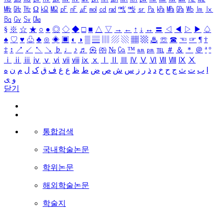
㎒
㎓
㎔
Ω
㏀
㏁
㎊
㎋
㎌
㏖
㏅
㎭
㎮
㎯
㏛
㎩
㎪
㎫
㎬
㏝
㏐
㏓
㏃
㏉
㏜
㏆
§
※
☆
★
○
●
◎
◇
◆
□
■
△
▽
→
←
↑
↓
↔
〓
◁
◀
▷
▶
♤
♠
♡
♥
♧
♣
⊙
◈
▣
◐
◑
▒
▤
▥
▨
▧
▦
▩
♨
☏
☎
☜
☞
¶
†
‡
↕
↗
↙
↖
↘
♭
♩
♪
♬
㉿
㈜
№
㏇
™
㏂
㏘
℡
＃
＆
＊
＠
ª
º
ⅰ
ⅱ
ⅲ
ⅳ
ⅴ
ⅵ
ⅶ
ⅷ
ⅸ
ⅹ
Ⅰ
Ⅱ
Ⅲ
Ⅳ
Ⅴ
Ⅵ
Ⅶ
Ⅷ
Ⅸ
Ⅹ
ا
ب
ت
ث
ج
ح
خ
د
ذ
ر
ز
س
ش
ص
ض
ط
ظ
ع
غ
ف
ق
ک
ل
م
ن
ه
و
ی
닫기
통합검색
국내학술논문
학위논문
해외학술논문
학술지