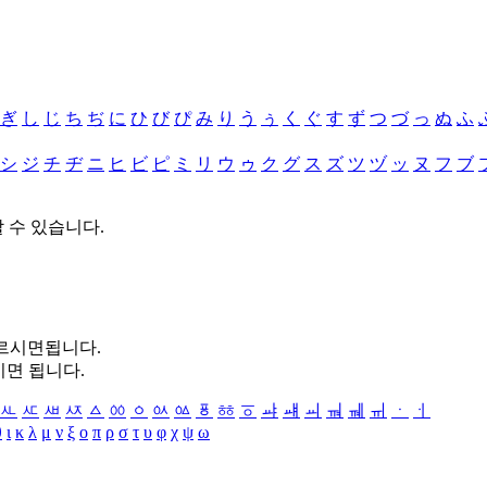
ぎ
し
じ
ち
ぢ
に
ひ
び
ぴ
み
り
う
ぅ
く
ぐ
す
ず
つ
づ
っ
ぬ
ふ
シ
ジ
チ
ヂ
ニ
ヒ
ビ
ピ
ミ
リ
ウ
ゥ
ク
グ
ス
ズ
ツ
ヅ
ッ
ヌ
フ
ブ
할 수 있습니다.
누르시면됩니다.
시면 됩니다.
ㅻ
ㅼ
ㅽ
ㅾ
ㅿ
ㆀ
ㆁ
ㆂ
ㆃ
ㆄ
ㆅ
ㆆ
ㆇ
ㆈ
ㆉ
ㆊ
ㆋ
ㆌ
ㆍ
ㆎ
θ
ι
κ
λ
μ
ν
ξ
ο
π
ρ
σ
τ
υ
φ
χ
ψ
ω