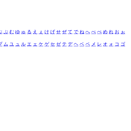
ぶ
ぷ
む
ゆ
ゅ
る
え
ぇ
け
げ
せ
ぜ
て
で
ね
へ
べ
ぺ
め
れ
お
ぉ
プ
ム
ユ
ュ
ル
エ
ェ
ケ
ゲ
セ
ゼ
テ
デ
ヘ
ベ
ペ
メ
レ
オ
ォ
コ
ゴ