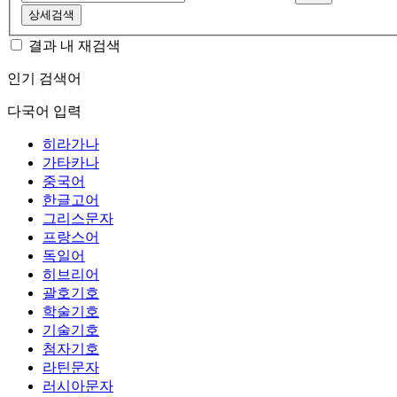
상세검색
결과 내 재검색
인기 검색어
다국어 입력
히라가나
가타카나
중국어
한글고어
그리스문자
프랑스어
독일어
히브리어
괄호기호
학술기호
기술기호
첨자기호
라틴문자
러시아문자