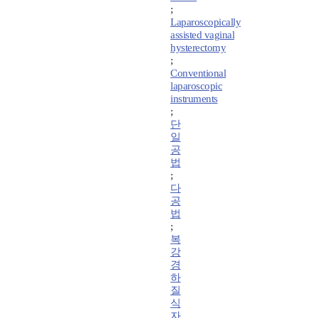
;
Laparoscopically
assisted vaginal
hysterectomy
;
Conventional
laparoscopic
instruments
;
단
일
공
법
;
다
공
법
;
복
강
경
하
질
식
자