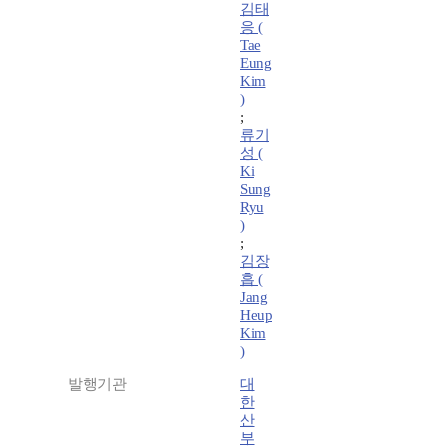
김태
응 (
Tae
Eung
Kim
)
;
류기
성 (
Ki
Sung
Ryu
)
;
김장
흡 (
Jang
Heup
Kim
)
발행기관
대
한
산
부