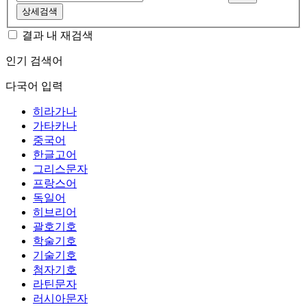
상세검색
결과 내 재검색
인기 검색어
다국어 입력
히라가나
가타카나
중국어
한글고어
그리스문자
프랑스어
독일어
히브리어
괄호기호
학술기호
기술기호
첨자기호
라틴문자
러시아문자