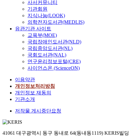
사서커뮤니티
기관회원
지식나눔(LOOK)
의학전자도서관(MEDLIS)
유관기관 사이트
교육부(MOE)
국립장애인도서관(NLD)
국립중앙도서관(NL)
국회도서관(NAL)
연구윤리정보포털(CRE)
사이언스온 (ScienceON)
이용약관
개인정보처리방침
개인정보 재동의
기관소개
저작물 게시중단요청
41061 대구광역시 동구 동내로 64(동내동1119) KERIS빌딩