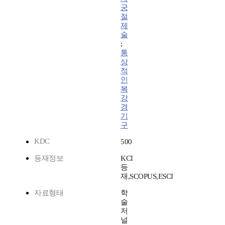
궁
절
제
술
;
통
상
적
인
복
강
경
기
구
KDC
500
등재정보
KCI
등
재,SCOPUS,ESCI
자료형태
학
술
저
널