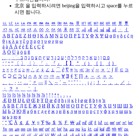
北京 을 입력하시려면
beijing
을 입력하시고 space를 누르
시면 됩니다.
ㅥ
ㅦ
ㅧ
ㅨ
ㅩ
ㅪ
ㅫ
ㅬ
ㅭ
ㅮ
ㅯ
ㅰ
ㅱ
ㅲ
ㅳ
ㅴ
ㅵ
ㅶ
ㅷ
ㅸ
ㅹ
ㅺ
ㅻ
ㅼ
ㅽ
ㅾ
ㅿ
ㆀ
ㆁ
ㆂ
ㆃ
ㆄ
ㆅ
ㆆ
ㆇ
ㆈ
ㆉ
ㆊ
ㆋ
ㆌ
ㆍ
ㆎ
Α
Β
Γ
Δ
Ε
Ζ
Η
Θ
Ι
Κ
Λ
Μ
Ν
Ξ
Ο
Π
Ρ
Σ
Τ
Υ
Φ
Χ
Ψ
Ω
α
β
γ
δ
ε
ζ
η
θ
ι
κ
λ
μ
ν
ξ
ο
π
ρ
σ
τ
υ
φ
χ
ψ
ω
á
à
Á
À
é
è
É
È
ç
Ç
ê
Ä
Ö
Ü
ä
ö
ü
ß
ְ
ֳ
ֲ
ֱ
ָ
ַ
ֵ
ֶ
ִ
ֹ
ּ
ֻ
ׂ
ׁ
ּ
ב
ה
נ
מ
צ
ת
ץ
ש
ד
ג
כ
ע
י
ח
ל
ך
ף
ק
ר
א
ט
ו
ן
ם
פ
‘
’
“
”
〔
〕
〈
〉
「
」
『
』
【
】
＂
（
）
［
］
｛
｝
±
×
÷
≠
≤
≥
∞
∴
♂
♀
∠
⊥
⌒
∂
∇
≡
≒
≪
≫
√
∽
∝
∵
∫
∬
∈
∋
⊆
⊇
⊂
⊃
∪
∩
∧
∨
￢
⇒
⇔
∀
∃
∮
∑
∏
＋
－
＜
＝
＞
、
。
·
‥
…
¨
〃
―
∥
＼
∼
´
～
ˇ
˘
˝
˚
˙
¸
˛
¡
¿
ː
！
＇
，
．
／
：
；
？
＾
＿
｀
｜
½
⅓
⅔
¼
¾
⅛
⅜
⅝
⅞
¹
²
³
⁴
ⁿ
₁
₂
₃
₄
Æ
Ð
Ħ
Ĳ
Ł
Ø
Œ
Þ
Ŧ
Ŋ
æ
đ
ð
ħ
ı
ĳ
ĸ
ŀ
ł
ø
œ
ß
þ
ŧ
ŋ
ŉ
А
Б
В
Г
Д
Е
Ё
Ж
З
И
Й
К
Л
М
Н
О
П
Р
С
Т
У
Ф
Х
Ц
Ч
Ш
Щ
Ъ
Ы
Ь
Э
Ю
Я
а
б
в
г
д
е
ё
ж
з
и
й
к
л
м
н
о
п
р
с
т
у
ф
х
ц
ч
ш
щ
ъ
ы
ь
э
ю
я
′
″
℃
Å
￠
￡
￥
¤
℉
‰
＄
％
Ｆ
￦
㎕
㎖
㎗
ℓ
㎘
㏄
㎣
㎤
㎥
㎦
㎙
㎚
㎛
㎜
㎝
㎞
㎟
㎠
㎡
㎢
㏊
㎍
㎎
㎏
㏏
㎈
㎉
㏈
㎧
㎨
㎰
㎱
㎲
㎳
㎴
㎵
㎶
㎷
㎸
㎹
㎀
㎁
㎂
㎃
㎄
㎺
㎻
㎽
㎾
㎿
㎐
㎑