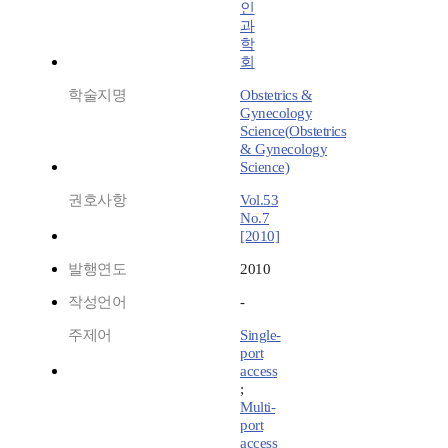
인
과
학
회
학술지명
Obstetrics &
Gynecology
Science(Obstetrics
& Gynecology
Science)
권호사항
Vol.53
No.7
[2010]
발행연도
2010
작성언어
-
주제어
Single-
port
access
;
Multi-
port
access