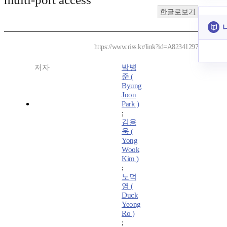
한글로보기
https://www.riss.kr/link?id=A82341297
저자
박병
준 (
Byung
Joon
Park )
;
김용
욱 (
Yong
Wook
Kim )
;
노덕
영 (
Duck
Yeong
Ro )
;