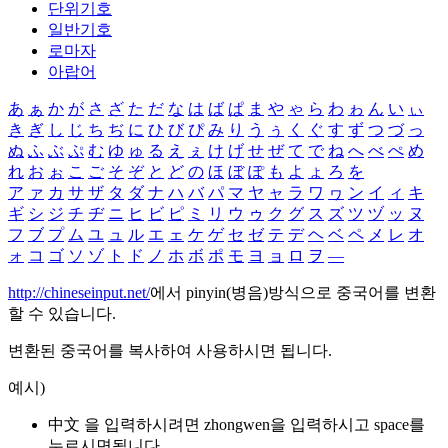
단위기호
일반기호
로마자
아랍어
あ
ぁ
か
が
さ
ざ
た
だ
な
は
ば
ぱ
ま
や
ゃ
ら
わ
ゎ
ん
い
ぃ
き
ぎ
し
じ
ち
ぢ
に
ひ
び
ぴ
み
り
う
ぅ
く
ぐ
す
ず
つ
づ
っ
ぬ
ふ
ぶ
ぷ
む
ゆ
ゅ
る
え
ぇ
け
げ
せ
ぜ
て
で
ね
へ
べ
ぺ
め
れ
お
ぉ
こ
ご
そ
ぞ
と
ど
の
ほ
ぼ
ぽ
も
よ
ょ
ろ
を
ア
ァ
カ
サ
ザ
タ
ダ
ナ
ハ
バ
パ
マ
ヤ
ャ
ラ
ワ
ヮ
ン
イ
ィ
キ
ギ
シ
ジ
チ
ヂ
ニ
ヒ
ビ
ピ
ミ
リ
ウ
ゥ
ク
グ
ス
ズ
ツ
ヅ
ッ
ヌ
フ
ブ
プ
ム
ユ
ュ
ル
エ
ェ
ケ
ゲ
セ
ゼ
テ
デ
ヘ
ベ
ペ
メ
レ
オ
ォ
コ
ゴ
ソ
ゾ
ト
ド
ノ
ホ
ボ
ポ
モ
ヨ
ョ
ロ
ヲ
―
http://chineseinput.net/
에서 pinyin(병음)방식으로 중국어를 변환
할 수 있습니다.
변환된 중국어를 복사하여 사용하시면 됩니다.
예시)
中文 을 입력하시려면
zhongwen
을 입력하시고 space를
누르시면됩니다.