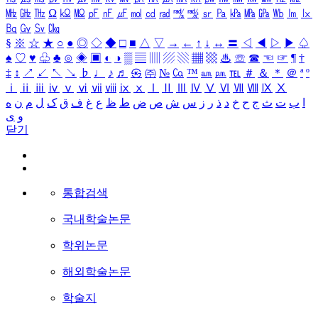
㎒
㎓
㎔
Ω
㏀
㏁
㎊
㎋
㎌
㏖
㏅
㎭
㎮
㎯
㏛
㎩
㎪
㎫
㎬
㏝
㏐
㏓
㏃
㏉
㏜
㏆
§
※
☆
★
○
●
◎
◇
◆
□
■
△
▽
→
←
↑
↓
↔
〓
◁
◀
▷
▶
♤
♠
♡
♥
♧
♣
⊙
◈
▣
◐
◑
▒
▤
▥
▨
▧
▦
▩
♨
☏
☎
☜
☞
¶
†
‡
↕
↗
↙
↖
↘
♭
♩
♪
♬
㉿
㈜
№
㏇
™
㏂
㏘
℡
＃
＆
＊
＠
ª
º
ⅰ
ⅱ
ⅲ
ⅳ
ⅴ
ⅵ
ⅶ
ⅷ
ⅸ
ⅹ
Ⅰ
Ⅱ
Ⅲ
Ⅳ
Ⅴ
Ⅵ
Ⅶ
Ⅷ
Ⅸ
Ⅹ
ا
ب
ت
ث
ج
ح
خ
د
ذ
ر
ز
س
ش
ص
ض
ط
ظ
ع
غ
ف
ق
ک
ل
م
ن
ه
و
ی
닫기
통합검색
국내학술논문
학위논문
해외학술논문
학술지