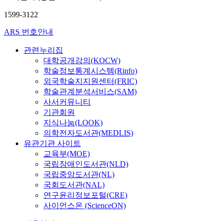
1599-3122
ARS 번호안내
관련누리집
대학공개강의(KOCW)
학술정보통계시스템(Rinfo)
외국학술지지원센터(FRIC)
학술관계분석서비스(SAM)
사서커뮤니티
기관회원
지식나눔(LOOK)
의학전자도서관(MEDLIS)
유관기관 사이트
교육부(MOE)
국립장애인도서관(NLD)
국립중앙도서관(NL)
국회도서관(NAL)
연구윤리정보포털(CRE)
사이언스온 (ScienceON)