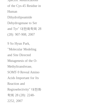
Specific Modifications
of the Cys-45 Residue in
Human
Dihydrolipoamide
Dehydrogenase to Ser
and Tyr" 대한화학회 28
(28): 907-908, 2007
9 So Hyun Park,
"Molecular Modeling
and Site Directed
Mutagenesis of the O-
Methyltransferase,
SOMT-9 Reveal Amino
Acids Important for Its
Reaction and
Regioselectivity" 대한화
학회 28 (28): 2248-
2252, 2007