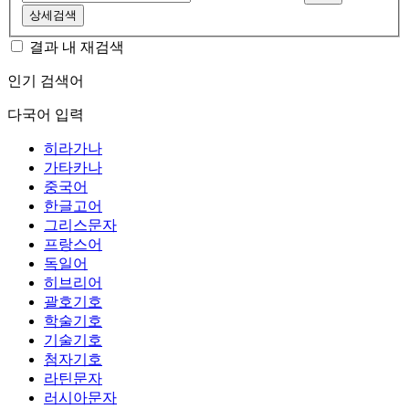
상세검색
결과 내 재검색
인기 검색어
다국어 입력
히라가나
가타카나
중국어
한글고어
그리스문자
프랑스어
독일어
히브리어
괄호기호
학술기호
기술기호
첨자기호
라틴문자
러시아문자