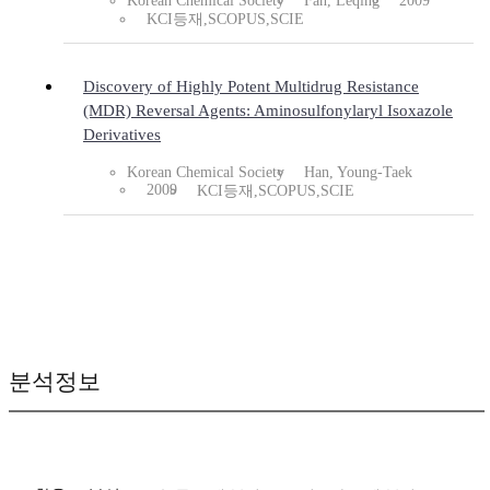
Korean Chemical Society
Fan, Leqing
2009
KCI등재,SCOPUS,SCIE
Discovery of Highly Potent Multidrug Resistance
(MDR) Reversal Agents: Aminosulfonylaryl Isoxazole
Derivatives
Korean Chemical Society
Han, Young-Taek
2009
KCI등재,SCOPUS,SCIE
분석정보