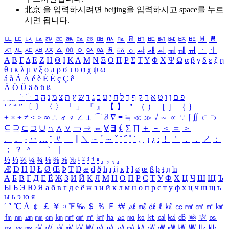
北京 을 입력하시려면
beijing
을 입력하시고 space를 누르
시면 됩니다.
ㅥ
ㅦ
ㅧ
ㅨ
ㅩ
ㅪ
ㅫ
ㅬ
ㅭ
ㅮ
ㅯ
ㅰ
ㅱ
ㅲ
ㅳ
ㅴ
ㅵ
ㅶ
ㅷ
ㅸ
ㅹ
ㅺ
ㅻ
ㅼ
ㅽ
ㅾ
ㅿ
ㆀ
ㆁ
ㆂ
ㆃ
ㆄ
ㆅ
ㆆ
ㆇ
ㆈ
ㆉ
ㆊ
ㆋ
ㆌ
ㆍ
ㆎ
Α
Β
Γ
Δ
Ε
Ζ
Η
Θ
Ι
Κ
Λ
Μ
Ν
Ξ
Ο
Π
Ρ
Σ
Τ
Υ
Φ
Χ
Ψ
Ω
α
β
γ
δ
ε
ζ
η
θ
ι
κ
λ
μ
ν
ξ
ο
π
ρ
σ
τ
υ
φ
χ
ψ
ω
á
à
Á
À
é
è
É
È
ç
Ç
ê
Ä
Ö
Ü
ä
ö
ü
ß
ְ
ֳ
ֲ
ֱ
ָ
ַ
ֵ
ֶ
ִ
ֹ
ּ
ֻ
ׂ
ׁ
ּ
ב
ה
נ
מ
צ
ת
ץ
ש
ד
ג
כ
ע
י
ח
ל
ך
ף
ק
ר
א
ט
ו
ן
ם
פ
‘
’
“
”
〔
〕
〈
〉
「
」
『
』
【
】
＂
（
）
［
］
｛
｝
±
×
÷
≠
≤
≥
∞
∴
♂
♀
∠
⊥
⌒
∂
∇
≡
≒
≪
≫
√
∽
∝
∵
∫
∬
∈
∋
⊆
⊇
⊂
⊃
∪
∩
∧
∨
￢
⇒
⇔
∀
∃
∮
∑
∏
＋
－
＜
＝
＞
、
。
·
‥
…
¨
〃
―
∥
＼
∼
´
～
ˇ
˘
˝
˚
˙
¸
˛
¡
¿
ː
！
＇
，
．
／
：
；
？
＾
＿
｀
｜
½
⅓
⅔
¼
¾
⅛
⅜
⅝
⅞
¹
²
³
⁴
ⁿ
₁
₂
₃
₄
Æ
Ð
Ħ
Ĳ
Ł
Ø
Œ
Þ
Ŧ
Ŋ
æ
đ
ð
ħ
ı
ĳ
ĸ
ŀ
ł
ø
œ
ß
þ
ŧ
ŋ
ŉ
А
Б
В
Г
Д
Е
Ё
Ж
З
И
Й
К
Л
М
Н
О
П
Р
С
Т
У
Ф
Х
Ц
Ч
Ш
Щ
Ъ
Ы
Ь
Э
Ю
Я
а
б
в
г
д
е
ё
ж
з
и
й
к
л
м
н
о
п
р
с
т
у
ф
х
ц
ч
ш
щ
ъ
ы
ь
э
ю
я
′
″
℃
Å
￠
￡
￥
¤
℉
‰
＄
％
Ｆ
￦
㎕
㎖
㎗
ℓ
㎘
㏄
㎣
㎤
㎥
㎦
㎙
㎚
㎛
㎜
㎝
㎞
㎟
㎠
㎡
㎢
㏊
㎍
㎎
㎏
㏏
㎈
㎉
㏈
㎧
㎨
㎰
㎱
㎲
㎳
㎴
㎵
㎶
㎷
㎸
㎹
㎀
㎁
㎂
㎃
㎄
㎺
㎻
㎽
㎾
㎿
㎐
㎑