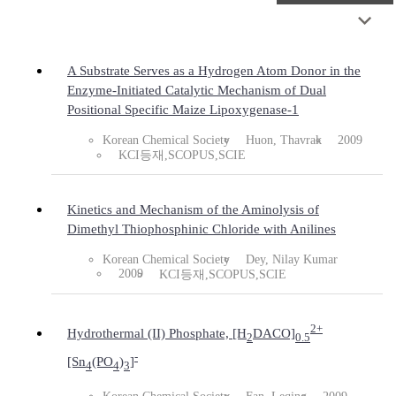
A Substrate Serves as a Hydrogen Atom Donor in the
Enzyme-Initiated Catalytic Mechanism of Dual
Positional Specific Maize Lipoxygenase-1
Korean Chemical Society
Huon, Thavrak
2009
KCI등재,SCOPUS,SCIE
Kinetics and Mechanism of the Aminolysis of
Dimethyl Thiophosphinic Chloride with Anilines
Korean Chemical Society
Dey, Nilay Kumar
2009
KCI등재,SCOPUS,SCIE
2+
Hydrothermal (II) Phosphate, [H
DACO]
2
0.5
-
[Sn
(PO
)
]
4
4
3