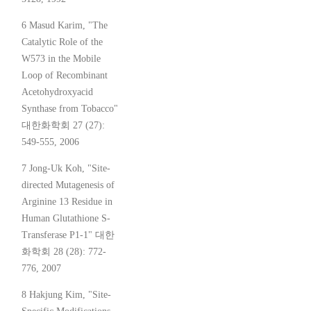
6 Masud Karim, "The
Catalytic Role of the
W573 in the Mobile
Loop of Recombinant
Acetohydroxyacid
Synthase from Tobacco"
대한화학회 27 (27):
549-555, 2006
7 Jong-Uk Koh, "Site-
directed Mutagenesis of
Arginine 13 Residue in
Human Glutathione S-
Transferase P1-1" 대한
화학회 28 (28): 772-
776, 2007
8 Hakjung Kim, "Site-