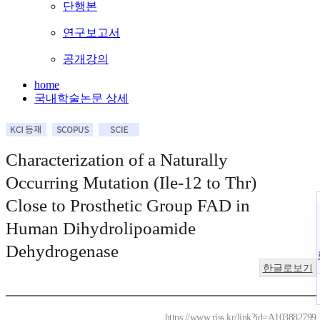
단행본
연구보고서
공개강의
home
국내학술논문 상세
Characterization of a Naturally
Occurring Mutation (Ile-12 to Thr)
Close to Prosthetic Group FAD in
Human Dihydrolipoamide
Dehydrogenase
한글로보기
https://www.riss.kr/link?id=A103882799