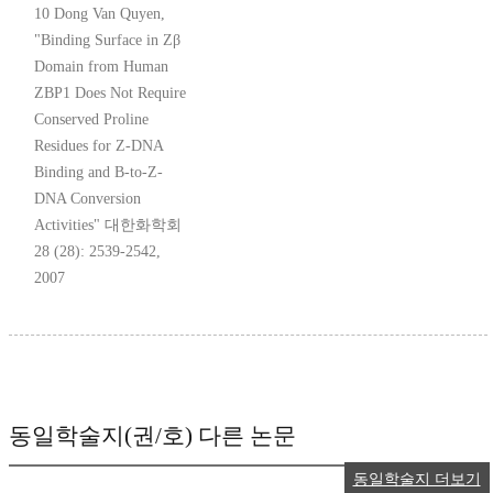
10 Dong Van Quyen,
"Binding Surface in Zβ
Domain from Human
ZBP1 Does Not Require
Conserved Proline
Residues for Z-DNA
Binding and B-to-Z-
DNA Conversion
Activities" 대한화학회
28 (28): 2539-2542,
2007
동일학술지(권/호) 다른 논문
동일학술지 더보기