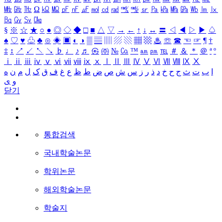
㎒
㎓
㎔
Ω
㏀
㏁
㎊
㎋
㎌
㏖
㏅
㎭
㎮
㎯
㏛
㎩
㎪
㎫
㎬
㏝
㏐
㏓
㏃
㏉
㏜
㏆
§
※
☆
★
○
●
◎
◇
◆
□
■
△
▽
→
←
↑
↓
↔
〓
◁
◀
▷
▶
♤
♠
♡
♥
♧
♣
⊙
◈
▣
◐
◑
▒
▤
▥
▨
▧
▦
▩
♨
☏
☎
☜
☞
¶
†
‡
↕
↗
↙
↖
↘
♭
♩
♪
♬
㉿
㈜
№
㏇
™
㏂
㏘
℡
＃
＆
＊
＠
ª
º
ⅰ
ⅱ
ⅲ
ⅳ
ⅴ
ⅵ
ⅶ
ⅷ
ⅸ
ⅹ
Ⅰ
Ⅱ
Ⅲ
Ⅳ
Ⅴ
Ⅵ
Ⅶ
Ⅷ
Ⅸ
Ⅹ
ا
ب
ت
ث
ج
ح
خ
د
ذ
ر
ز
س
ش
ص
ض
ط
ظ
ع
غ
ف
ق
ک
ل
م
ن
ه
و
ی
닫기
통합검색
국내학술논문
학위논문
해외학술논문
학술지