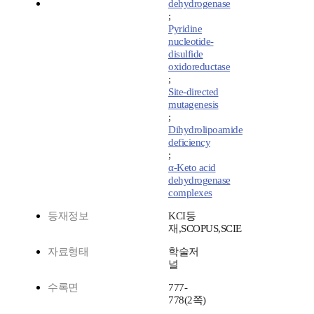
dehydrogenase
;
Pyridine
nucleotide-
disulfide
oxidoreductase
;
Site-directed
mutagenesis
;
Dihydrolipoamide
deficiency
;
α-Keto acid
dehydrogenase
complexes
등재정보
KCI등
재,SCOPUS,SCIE
자료형태
학술저
널
수록면
777-
778(2쪽)