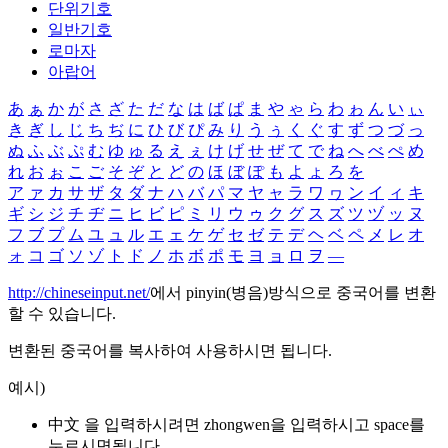
단위기호
일반기호
로마자
아랍어
あ
ぁ
か
が
さ
ざ
た
だ
な
は
ば
ぱ
ま
や
ゃ
ら
わ
ゎ
ん
い
ぃ
き
ぎ
し
じ
ち
ぢ
に
ひ
び
ぴ
み
り
う
ぅ
く
ぐ
す
ず
つ
づ
っ
ぬ
ふ
ぶ
ぷ
む
ゆ
ゅ
る
え
ぇ
け
げ
せ
ぜ
て
で
ね
へ
べ
ぺ
め
れ
お
ぉ
こ
ご
そ
ぞ
と
ど
の
ほ
ぼ
ぽ
も
よ
ょ
ろ
を
ア
ァ
カ
サ
ザ
タ
ダ
ナ
ハ
バ
パ
マ
ヤ
ャ
ラ
ワ
ヮ
ン
イ
ィ
キ
ギ
シ
ジ
チ
ヂ
ニ
ヒ
ビ
ピ
ミ
リ
ウ
ゥ
ク
グ
ス
ズ
ツ
ヅ
ッ
ヌ
フ
ブ
プ
ム
ユ
ュ
ル
エ
ェ
ケ
ゲ
セ
ゼ
テ
デ
ヘ
ベ
ペ
メ
レ
オ
ォ
コ
ゴ
ソ
ゾ
ト
ド
ノ
ホ
ボ
ポ
モ
ヨ
ョ
ロ
ヲ
―
http://chineseinput.net/
에서 pinyin(병음)방식으로 중국어를 변환
할 수 있습니다.
변환된 중국어를 복사하여 사용하시면 됩니다.
예시)
中文 을 입력하시려면
zhongwen
을 입력하시고 space를
누르시면됩니다.