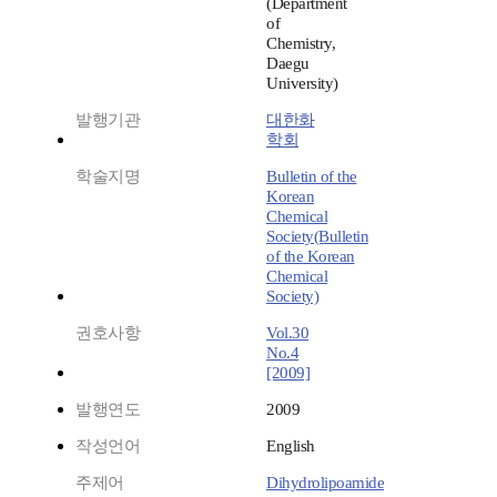
(Department
of
Chemistry,
Daegu
University)
발행기관
대한화
학회
학술지명
Bulletin of the
Korean
Chemical
Society(Bulletin
of the Korean
Chemical
Society)
권호사항
Vol.30
No.4
[2009]
발행연도
2009
작성언어
English
주제어
Dihydrolipoamide