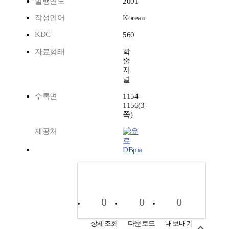
발행연도
2001
작성언어
Korean
KDC
560
자료형태
학
술
저
널
수록면
1154-
1156(3
쪽)
제공처
DBpia
0
0
0
상세조회
다운로드
내보내기