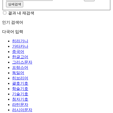
상세검색
결과 내 재검색
인기 검색어
다국어 입력
히라가나
가타카나
중국어
한글고어
그리스문자
프랑스어
독일어
히브리어
괄호기호
학술기호
기술기호
첨자기호
라틴문자
러시아문자