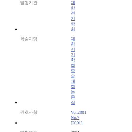
발행기관
대
한
전
기
학
회
학술지명
대
한
전
기
학
회
학
술
대
회
논
문
집
권호사항
Vol.2001
No.7
[2001]