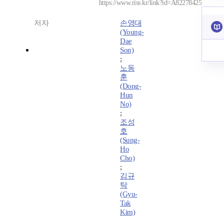
https://www.riss.kr/link?id=A82278425
저자
손영대
(Young-
Dae
Son)
;
노동
훈
(Dong-
Hun
No)
;
조성
호
(Sung-
Ho
Cho)
;
김규
탁
(Gyu-
Tak
Kim)