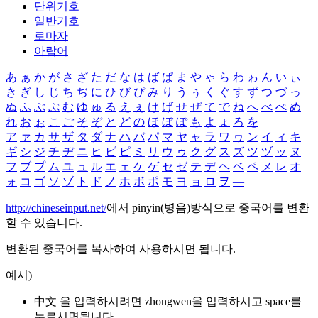
단위기호
일반기호
로마자
아랍어
あ
ぁ
か
が
さ
ざ
た
だ
な
は
ば
ぱ
ま
や
ゃ
ら
わ
ゎ
ん
い
ぃ
き
ぎ
し
じ
ち
ぢ
に
ひ
び
ぴ
み
り
う
ぅ
く
ぐ
す
ず
つ
づ
っ
ぬ
ふ
ぶ
ぷ
む
ゆ
ゅ
る
え
ぇ
け
げ
せ
ぜ
て
で
ね
へ
べ
ぺ
め
れ
お
ぉ
こ
ご
そ
ぞ
と
ど
の
ほ
ぼ
ぽ
も
よ
ょ
ろ
を
ア
ァ
カ
サ
ザ
タ
ダ
ナ
ハ
バ
パ
マ
ヤ
ャ
ラ
ワ
ヮ
ン
イ
ィ
キ
ギ
シ
ジ
チ
ヂ
ニ
ヒ
ビ
ピ
ミ
リ
ウ
ゥ
ク
グ
ス
ズ
ツ
ヅ
ッ
ヌ
フ
ブ
プ
ム
ユ
ュ
ル
エ
ェ
ケ
ゲ
セ
ゼ
テ
デ
ヘ
ベ
ペ
メ
レ
オ
ォ
コ
ゴ
ソ
ゾ
ト
ド
ノ
ホ
ボ
ポ
モ
ヨ
ョ
ロ
ヲ
―
http://chineseinput.net/
에서 pinyin(병음)방식으로 중국어를 변환
할 수 있습니다.
변환된 중국어를 복사하여 사용하시면 됩니다.
예시)
中文 을 입력하시려면
zhongwen
을 입력하시고 space를
누르시면됩니다.