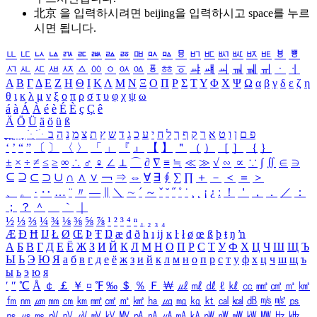
北京 을 입력하시려면
beijing
을 입력하시고 space를 누르
시면 됩니다.
ㅥ
ㅦ
ㅧ
ㅨ
ㅩ
ㅪ
ㅫ
ㅬ
ㅭ
ㅮ
ㅯ
ㅰ
ㅱ
ㅲ
ㅳ
ㅴ
ㅵ
ㅶ
ㅷ
ㅸ
ㅹ
ㅺ
ㅻ
ㅼ
ㅽ
ㅾ
ㅿ
ㆀ
ㆁ
ㆂ
ㆃ
ㆄ
ㆅ
ㆆ
ㆇ
ㆈ
ㆉ
ㆊ
ㆋ
ㆌ
ㆍ
ㆎ
Α
Β
Γ
Δ
Ε
Ζ
Η
Θ
Ι
Κ
Λ
Μ
Ν
Ξ
Ο
Π
Ρ
Σ
Τ
Υ
Φ
Χ
Ψ
Ω
α
β
γ
δ
ε
ζ
η
θ
ι
κ
λ
μ
ν
ξ
ο
π
ρ
σ
τ
υ
φ
χ
ψ
ω
á
à
Á
À
é
è
É
È
ç
Ç
ê
Ä
Ö
Ü
ä
ö
ü
ß
ְ
ֳ
ֲ
ֱ
ָ
ַ
ֵ
ֶ
ִ
ֹ
ּ
ֻ
ׂ
ׁ
ּ
ב
ה
נ
מ
צ
ת
ץ
ש
ד
ג
כ
ע
י
ח
ל
ך
ף
ק
ר
א
ט
ו
ן
ם
פ
‘
’
“
”
〔
〕
〈
〉
「
」
『
』
【
】
＂
（
）
［
］
｛
｝
±
×
÷
≠
≤
≥
∞
∴
♂
♀
∠
⊥
⌒
∂
∇
≡
≒
≪
≫
√
∽
∝
∵
∫
∬
∈
∋
⊆
⊇
⊂
⊃
∪
∩
∧
∨
￢
⇒
⇔
∀
∃
∮
∑
∏
＋
－
＜
＝
＞
、
。
·
‥
…
¨
〃
―
∥
＼
∼
´
～
ˇ
˘
˝
˚
˙
¸
˛
¡
¿
ː
！
＇
，
．
／
：
；
？
＾
＿
｀
｜
½
⅓
⅔
¼
¾
⅛
⅜
⅝
⅞
¹
²
³
⁴
ⁿ
₁
₂
₃
₄
Æ
Ð
Ħ
Ĳ
Ł
Ø
Œ
Þ
Ŧ
Ŋ
æ
đ
ð
ħ
ı
ĳ
ĸ
ŀ
ł
ø
œ
ß
þ
ŧ
ŋ
ŉ
А
Б
В
Г
Д
Е
Ё
Ж
З
И
Й
К
Л
М
Н
О
П
Р
С
Т
У
Ф
Х
Ц
Ч
Ш
Щ
Ъ
Ы
Ь
Э
Ю
Я
а
б
в
г
д
е
ё
ж
з
и
й
к
л
м
н
о
п
р
с
т
у
ф
х
ц
ч
ш
щ
ъ
ы
ь
э
ю
я
′
″
℃
Å
￠
￡
￥
¤
℉
‰
＄
％
Ｆ
￦
㎕
㎖
㎗
ℓ
㎘
㏄
㎣
㎤
㎥
㎦
㎙
㎚
㎛
㎜
㎝
㎞
㎟
㎠
㎡
㎢
㏊
㎍
㎎
㎏
㏏
㎈
㎉
㏈
㎧
㎨
㎰
㎱
㎲
㎳
㎴
㎵
㎶
㎷
㎸
㎹
㎀
㎁
㎂
㎃
㎄
㎺
㎻
㎽
㎾
㎿
㎐
㎑