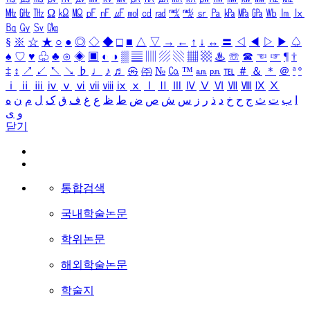
㎒
㎓
㎔
Ω
㏀
㏁
㎊
㎋
㎌
㏖
㏅
㎭
㎮
㎯
㏛
㎩
㎪
㎫
㎬
㏝
㏐
㏓
㏃
㏉
㏜
㏆
§
※
☆
★
○
●
◎
◇
◆
□
■
△
▽
→
←
↑
↓
↔
〓
◁
◀
▷
▶
♤
♠
♡
♥
♧
♣
⊙
◈
▣
◐
◑
▒
▤
▥
▨
▧
▦
▩
♨
☏
☎
☜
☞
¶
†
‡
↕
↗
↙
↖
↘
♭
♩
♪
♬
㉿
㈜
№
㏇
™
㏂
㏘
℡
＃
＆
＊
＠
ª
º
ⅰ
ⅱ
ⅲ
ⅳ
ⅴ
ⅵ
ⅶ
ⅷ
ⅸ
ⅹ
Ⅰ
Ⅱ
Ⅲ
Ⅳ
Ⅴ
Ⅵ
Ⅶ
Ⅷ
Ⅸ
Ⅹ
ا
ب
ت
ث
ج
ح
خ
د
ذ
ر
ز
س
ش
ص
ض
ط
ظ
ع
غ
ف
ق
ک
ل
م
ن
ه
و
ی
닫기
통합검색
국내학술논문
학위논문
해외학술논문
학술지