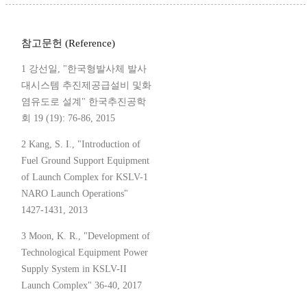
참고문헌 (Reference)
1 강선일, "한국형발사체 발사
대시스템 추진제공급설비 및화
염유도로 설계" 한국추진공학
회 19 (19): 76-86, 2015
2 Kang, S. I., "Introduction of
Fuel Ground Support Equipment
of Launch Complex for KSLV-1
NARO Launch Operations"
1427-1431, 2013
3 Moon, K. R., "Development of
Technological Equipment Power
Supply System in KSLV-II
Launch Complex" 36-40, 2017