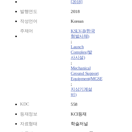
[2018]
발행연도
2018
작성언어
Korean
주제어
KSLV-II(한국
형발사체)
;
Launch
Complex(발
사시설)
;
Mechanical
Ground Support
Equipment(MGSE
;
지상기계설
비)
KDC
558
등재정보
KCI등재
자료형태
학술저널