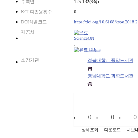
수록면
125-132(8쪽)
KCI 피인용횟수
0
DOI식별코드
https://doi.org/10.6108/kspe.2018.
제공처
ScienceON
,
DBpia
소장기관
경북대학교 중앙도서관
영남대학교 과학도서관
0
0
0
상세조회
다운로드
내보