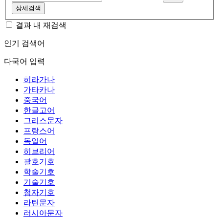
상세검색
결과 내 재검색
인기 검색어
다국어 입력
히라가나
가타카나
중국어
한글고어
그리스문자
프랑스어
독일어
히브리어
괄호기호
학술기호
기술기호
첨자기호
라틴문자
러시아문자