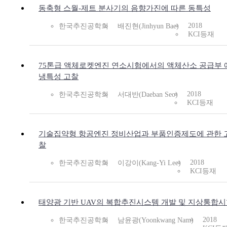
동축형 스월-제트 분사기의 음향가진에 따른 동특성
2018
한국추진공학회
배진현(Jinhyun Bae)
KCI등재
75톤급 액체로켓엔진 연소시험에서의 액체산소 공급부 
냉특성 고찰
2018
한국추진공학회
서대반(Daeban Seo)
KCI등재
기술집약형 항공엔진 정비산업과 부품인증제도에 관한 
찰
2018
한국추진공학회
이강이(Kang-Yi Lee)
KCI등재
태양광 기반 UAV의 복합추진시스템 개발 및 지상통합
2018
한국추진공학회
남윤광(Yoonkwang Nam)