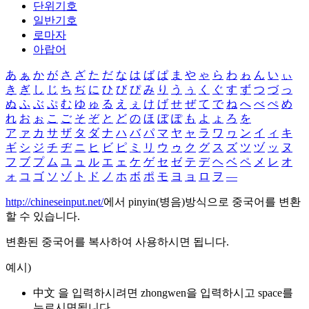
단위기호
일반기호
로마자
아랍어
あ
ぁ
か
が
さ
ざ
た
だ
な
は
ば
ぱ
ま
や
ゃ
ら
わ
ゎ
ん
い
ぃ
き
ぎ
し
じ
ち
ぢ
に
ひ
び
ぴ
み
り
う
ぅ
く
ぐ
す
ず
つ
づ
っ
ぬ
ふ
ぶ
ぷ
む
ゆ
ゅ
る
え
ぇ
け
げ
せ
ぜ
て
で
ね
へ
べ
ぺ
め
れ
お
ぉ
こ
ご
そ
ぞ
と
ど
の
ほ
ぼ
ぽ
も
よ
ょ
ろ
を
ア
ァ
カ
サ
ザ
タ
ダ
ナ
ハ
バ
パ
マ
ヤ
ャ
ラ
ワ
ヮ
ン
イ
ィ
キ
ギ
シ
ジ
チ
ヂ
ニ
ヒ
ビ
ピ
ミ
リ
ウ
ゥ
ク
グ
ス
ズ
ツ
ヅ
ッ
ヌ
フ
ブ
プ
ム
ユ
ュ
ル
エ
ェ
ケ
ゲ
セ
ゼ
テ
デ
ヘ
ベ
ペ
メ
レ
オ
ォ
コ
ゴ
ソ
ゾ
ト
ド
ノ
ホ
ボ
ポ
モ
ヨ
ョ
ロ
ヲ
―
http://chineseinput.net/
에서 pinyin(병음)방식으로 중국어를 변환
할 수 있습니다.
변환된 중국어를 복사하여 사용하시면 됩니다.
예시)
中文 을 입력하시려면
zhongwen
을 입력하시고 space를
누르시면됩니다.