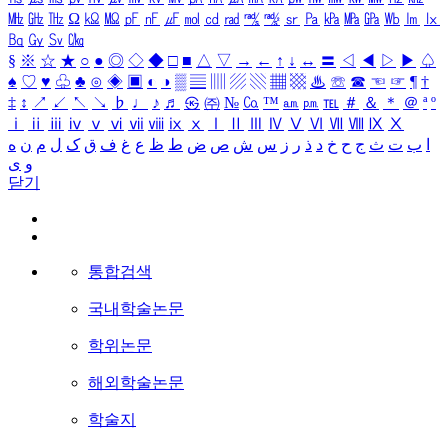
㎒
㎓
㎔
Ω
㏀
㏁
㎊
㎋
㎌
㏖
㏅
㎭
㎮
㎯
㏛
㎩
㎪
㎫
㎬
㏝
㏐
㏓
㏃
㏉
㏜
㏆
§
※
☆
★
○
●
◎
◇
◆
□
■
△
▽
→
←
↑
↓
↔
〓
◁
◀
▷
▶
♤
♠
♡
♥
♧
♣
⊙
◈
▣
◐
◑
▒
▤
▥
▨
▧
▦
▩
♨
☏
☎
☜
☞
¶
†
‡
↕
↗
↙
↖
↘
♭
♩
♪
♬
㉿
㈜
№
㏇
™
㏂
㏘
℡
＃
＆
＊
＠
ª
º
ⅰ
ⅱ
ⅲ
ⅳ
ⅴ
ⅵ
ⅶ
ⅷ
ⅸ
ⅹ
Ⅰ
Ⅱ
Ⅲ
Ⅳ
Ⅴ
Ⅵ
Ⅶ
Ⅷ
Ⅸ
Ⅹ
ا
ب
ت
ث
ج
ح
خ
د
ذ
ر
ز
س
ش
ص
ض
ط
ظ
ع
غ
ف
ق
ک
ل
م
ن
ه
و
ی
닫기
통합검색
국내학술논문
학위논문
해외학술논문
학술지