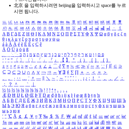
北京 을 입력하시려면
beijing
을 입력하시고 space를 누르
시면 됩니다.
ㅥ
ㅦ
ㅧ
ㅨ
ㅩ
ㅪ
ㅫ
ㅬ
ㅭ
ㅮ
ㅯ
ㅰ
ㅱ
ㅲ
ㅳ
ㅴ
ㅵ
ㅶ
ㅷ
ㅸ
ㅹ
ㅺ
ㅻ
ㅼ
ㅽ
ㅾ
ㅿ
ㆀ
ㆁ
ㆂ
ㆃ
ㆄ
ㆅ
ㆆ
ㆇ
ㆈ
ㆉ
ㆊ
ㆋ
ㆌ
ㆍ
ㆎ
Α
Β
Γ
Δ
Ε
Ζ
Η
Θ
Ι
Κ
Λ
Μ
Ν
Ξ
Ο
Π
Ρ
Σ
Τ
Υ
Φ
Χ
Ψ
Ω
α
β
γ
δ
ε
ζ
η
θ
ι
κ
λ
μ
ν
ξ
ο
π
ρ
σ
τ
υ
φ
χ
ψ
ω
á
à
Á
À
é
è
É
È
ç
Ç
ê
Ä
Ö
Ü
ä
ö
ü
ß
ְ
ֳ
ֲ
ֱ
ָ
ַ
ֵ
ֶ
ִ
ֹ
ּ
ֻ
ׂ
ׁ
ּ
ב
ה
נ
מ
צ
ת
ץ
ש
ד
ג
כ
ע
י
ח
ל
ך
ף
ק
ר
א
ט
ו
ן
ם
פ
‘
’
“
”
〔
〕
〈
〉
「
」
『
』
【
】
＂
（
）
［
］
｛
｝
±
×
÷
≠
≤
≥
∞
∴
♂
♀
∠
⊥
⌒
∂
∇
≡
≒
≪
≫
√
∽
∝
∵
∫
∬
∈
∋
⊆
⊇
⊂
⊃
∪
∩
∧
∨
￢
⇒
⇔
∀
∃
∮
∑
∏
＋
－
＜
＝
＞
、
。
·
‥
…
¨
〃
―
∥
＼
∼
´
～
ˇ
˘
˝
˚
˙
¸
˛
¡
¿
ː
！
＇
，
．
／
：
；
？
＾
＿
｀
｜
½
⅓
⅔
¼
¾
⅛
⅜
⅝
⅞
¹
²
³
⁴
ⁿ
₁
₂
₃
₄
Æ
Ð
Ħ
Ĳ
Ł
Ø
Œ
Þ
Ŧ
Ŋ
æ
đ
ð
ħ
ı
ĳ
ĸ
ŀ
ł
ø
œ
ß
þ
ŧ
ŋ
ŉ
А
Б
В
Г
Д
Е
Ё
Ж
З
И
Й
К
Л
М
Н
О
П
Р
С
Т
У
Ф
Х
Ц
Ч
Ш
Щ
Ъ
Ы
Ь
Э
Ю
Я
а
б
в
г
д
е
ё
ж
з
и
й
к
л
м
н
о
п
р
с
т
у
ф
х
ц
ч
ш
щ
ъ
ы
ь
э
ю
я
′
″
℃
Å
￠
￡
￥
¤
℉
‰
＄
％
Ｆ
￦
㎕
㎖
㎗
ℓ
㎘
㏄
㎣
㎤
㎥
㎦
㎙
㎚
㎛
㎜
㎝
㎞
㎟
㎠
㎡
㎢
㏊
㎍
㎎
㎏
㏏
㎈
㎉
㏈
㎧
㎨
㎰
㎱
㎲
㎳
㎴
㎵
㎶
㎷
㎸
㎹
㎀
㎁
㎂
㎃
㎄
㎺
㎻
㎽
㎾
㎿
㎐
㎑