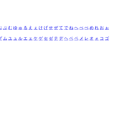
ぶ
ぷ
む
ゆ
ゅ
る
え
ぇ
け
げ
せ
ぜ
て
で
ね
へ
べ
ぺ
め
れ
お
ぉ
プ
ム
ユ
ュ
ル
エ
ェ
ケ
ゲ
セ
ゼ
テ
デ
ヘ
ベ
ペ
メ
レ
オ
ォ
コ
ゴ