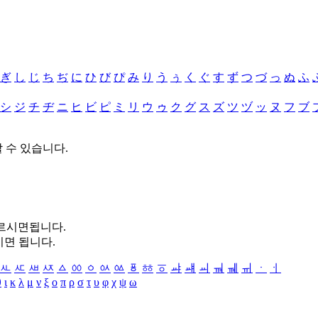
ぎ
し
じ
ち
ぢ
に
ひ
び
ぴ
み
り
う
ぅ
く
ぐ
す
ず
つ
づ
っ
ぬ
ふ
シ
ジ
チ
ヂ
ニ
ヒ
ビ
ピ
ミ
リ
ウ
ゥ
ク
グ
ス
ズ
ツ
ヅ
ッ
ヌ
フ
ブ
할 수 있습니다.
누르시면됩니다.
시면 됩니다.
ㅻ
ㅼ
ㅽ
ㅾ
ㅿ
ㆀ
ㆁ
ㆂ
ㆃ
ㆄ
ㆅ
ㆆ
ㆇ
ㆈ
ㆉ
ㆊ
ㆋ
ㆌ
ㆍ
ㆎ
θ
ι
κ
λ
μ
ν
ξ
ο
π
ρ
σ
τ
υ
φ
χ
ψ
ω