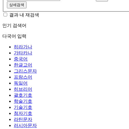
상세검색
결과 내 재검색
인기 검색어
다국어 입력
히라가나
가타카나
중국어
한글고어
그리스문자
프랑스어
독일어
히브리어
괄호기호
학술기호
기술기호
첨자기호
라틴문자
러시아문자