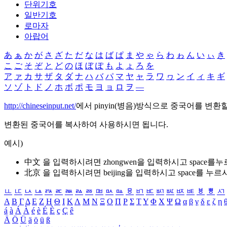
단위기호
일반기호
로마자
아랍어
あ
ぁ
か
が
さ
ざ
た
だ
な
は
ば
ぱ
ま
や
ゃ
ら
わ
ゎ
ん
い
ぃ
き
こ
ご
そ
ぞ
と
ど
の
ほ
ぼ
ぽ
も
よ
ょ
ろ
を
ア
ァ
カ
サ
ザ
タ
ダ
ナ
ハ
バ
パ
マ
ヤ
ャ
ラ
ワ
ヮ
ン
イ
ィ
キ
ギ
ソ
ゾ
ト
ド
ノ
ホ
ボ
ポ
モ
ヨ
ョ
ロ
ヲ
―
http://chineseinput.net/
에서 pinyin(병음)방식으로 중국어를 변환
변환된 중국어를 복사하여 사용하시면 됩니다.
예시)
中文 을 입력하시려면
zhongwen
을 입력하시고 space를
北京 을 입력하시려면
beijing
을 입력하시고 space를 누르
ㅥ
ㅦ
ㅧ
ㅨ
ㅩ
ㅪ
ㅫ
ㅬ
ㅭ
ㅮ
ㅯ
ㅰ
ㅱ
ㅲ
ㅳ
ㅴ
ㅵ
ㅶ
ㅷ
ㅸ
ㅹ
ㅺ
Α
Β
Γ
Δ
Ε
Ζ
Η
Θ
Ι
Κ
Λ
Μ
Ν
Ξ
Ο
Π
Ρ
Σ
Τ
Υ
Φ
Χ
Ψ
Ω
α
β
γ
δ
ε
ζ
η
á
à
Á
À
é
è
É
È
ç
Ç
ê
Ä
Ö
Ü
ä
ö
ü
ß