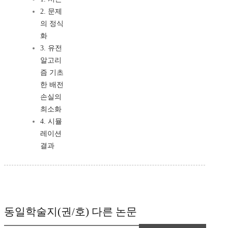
2. 문제
의 정식
화
3. 유전
알고리
즘 기초
한 배전
손실의
최소화
4. 시뮬
레이션
결과
동일학술지(권/호) 다른 논문