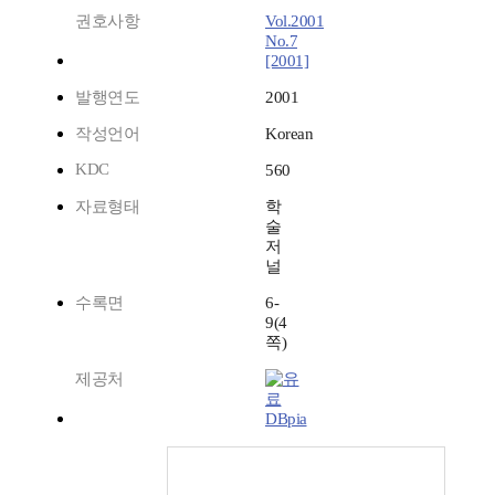
권호사항
Vol.2001
No.7
[2001]
발행연도
2001
작성언어
Korean
KDC
560
자료형태
학
술
저
널
수록면
6-
9(4
쪽)
제공처
DBpia