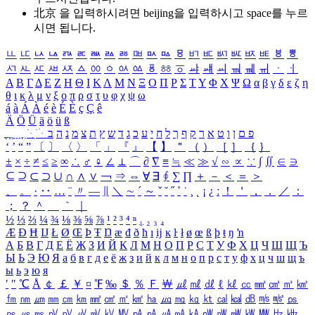
北京 을 입력하시려면
beijing
을 입력하시고 space를 누르
시면 됩니다.
ㅥ
ㅦ
ㅧ
ㅨ
ㅩ
ㅪ
ㅫ
ㅬ
ㅭ
ㅮ
ㅯ
ㅰ
ㅱ
ㅲ
ㅳ
ㅴ
ㅵ
ㅶ
ㅷ
ㅸ
ㅹ
ㅺ
ㅻ
ㅼ
ㅽ
ㅾ
ㅿ
ㆀ
ㆁ
ㆂ
ㆃ
ㆄ
ㆅ
ㆆ
ㆇ
ㆈ
ㆉ
ㆊ
ㆋ
ㆌ
ㆍ
ㆎ
Α
Β
Γ
Δ
Ε
Ζ
Η
Θ
Ι
Κ
Λ
Μ
Ν
Ξ
Ο
Π
Ρ
Σ
Τ
Υ
Φ
Χ
Ψ
Ω
α
β
γ
δ
ε
ζ
η
θ
ι
κ
λ
μ
ν
ξ
ο
π
ρ
σ
τ
υ
φ
χ
ψ
ω
á
à
Á
À
é
è
É
È
ç
Ç
ê
Ä
Ö
Ü
ä
ö
ü
ß
ְ
ֳ
ֲ
ֱ
ָ
ַ
ֵ
ֶ
ִ
ֹ
ּ
ֻ
ׂ
ׁ
ּ
ב
ה
נ
מ
צ
ת
ץ
ש
ד
ג
כ
ע
י
ח
ל
ך
ף
ק
ר
א
ט
ו
ן
ם
פ
‘
’
“
”
〔
〕
〈
〉
「
」
『
』
【
】
＂
（
）
［
］
｛
｝
±
×
÷
≠
≤
≥
∞
∴
♂
♀
∠
⊥
⌒
∂
∇
≡
≒
≪
≫
√
∽
∝
∵
∫
∬
∈
∋
⊆
⊇
⊂
⊃
∪
∩
∧
∨
￢
⇒
⇔
∀
∃
∮
∑
∏
＋
－
＜
＝
＞
、
。
·
‥
…
¨
〃
―
∥
＼
∼
´
～
ˇ
˘
˝
˚
˙
¸
˛
¡
¿
ː
！
＇
，
．
／
：
；
？
＾
＿
｀
｜
½
⅓
⅔
¼
¾
⅛
⅜
⅝
⅞
¹
²
³
⁴
ⁿ
₁
₂
₃
₄
Æ
Ð
Ħ
Ĳ
Ł
Ø
Œ
Þ
Ŧ
Ŋ
æ
đ
ð
ħ
ı
ĳ
ĸ
ŀ
ł
ø
œ
ß
þ
ŧ
ŋ
ŉ
А
Б
В
Г
Д
Е
Ё
Ж
З
И
Й
К
Л
М
Н
О
П
Р
С
Т
У
Ф
Х
Ц
Ч
Ш
Щ
Ъ
Ы
Ь
Э
Ю
Я
а
б
в
г
д
е
ё
ж
з
и
й
к
л
м
н
о
п
р
с
т
у
ф
х
ц
ч
ш
щ
ъ
ы
ь
э
ю
я
′
″
℃
Å
￠
￡
￥
¤
℉
‰
＄
％
Ｆ
￦
㎕
㎖
㎗
ℓ
㎘
㏄
㎣
㎤
㎥
㎦
㎙
㎚
㎛
㎜
㎝
㎞
㎟
㎠
㎡
㎢
㏊
㎍
㎎
㎏
㏏
㎈
㎉
㏈
㎧
㎨
㎰
㎱
㎲
㎳
㎴
㎵
㎶
㎷
㎸
㎹
㎀
㎁
㎂
㎃
㎄
㎺
㎻
㎽
㎾
㎿
㎐
㎑