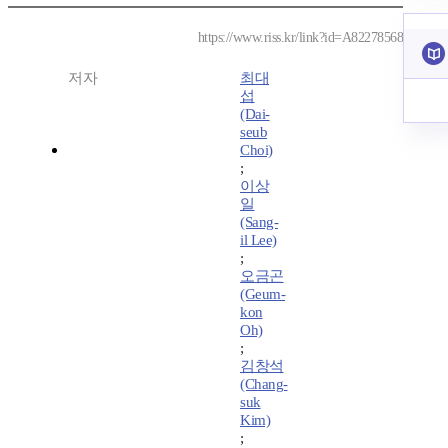
https://www.riss.kr/link?id=A82278568
저자
최대
섭
(Dai-
seub
Choi)
;
이상
일
(Sang-
il Lee)
;
오금곤
(Geum-
kon
Oh)
;
김창석
(Chang-
suk
Kim)
;