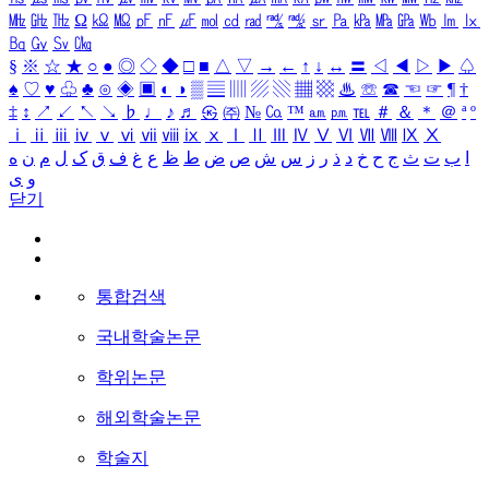
㎒
㎓
㎔
Ω
㏀
㏁
㎊
㎋
㎌
㏖
㏅
㎭
㎮
㎯
㏛
㎩
㎪
㎫
㎬
㏝
㏐
㏓
㏃
㏉
㏜
㏆
§
※
☆
★
○
●
◎
◇
◆
□
■
△
▽
→
←
↑
↓
↔
〓
◁
◀
▷
▶
♤
♠
♡
♥
♧
♣
⊙
◈
▣
◐
◑
▒
▤
▥
▨
▧
▦
▩
♨
☏
☎
☜
☞
¶
†
‡
↕
↗
↙
↖
↘
♭
♩
♪
♬
㉿
㈜
№
㏇
™
㏂
㏘
℡
＃
＆
＊
＠
ª
º
ⅰ
ⅱ
ⅲ
ⅳ
ⅴ
ⅵ
ⅶ
ⅷ
ⅸ
ⅹ
Ⅰ
Ⅱ
Ⅲ
Ⅳ
Ⅴ
Ⅵ
Ⅶ
Ⅷ
Ⅸ
Ⅹ
ا
ب
ت
ث
ج
ح
خ
د
ذ
ر
ز
س
ش
ص
ض
ط
ظ
ع
غ
ف
ق
ک
ل
م
ن
ه
و
ی
닫기
통합검색
국내학술논문
학위논문
해외학술논문
학술지