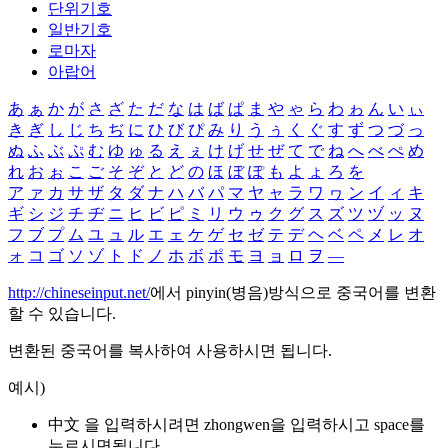
단위기호
일반기호
로마자
아랍어
あ
ぁ
か
が
さ
ざ
た
だ
な
は
ば
ぱ
ま
や
ゃ
ら
わ
ゎ
ん
い
ぃ
き
ぎ
し
じ
ち
ぢ
に
ひ
び
ぴ
み
り
う
ぅ
く
ぐ
す
ず
つ
づ
っ
ぬ
ふ
ぶ
ぷ
む
ゆ
ゅ
る
え
ぇ
け
げ
せ
ぜ
て
で
ね
へ
べ
ぺ
め
れ
お
ぉ
こ
ご
そ
ぞ
と
ど
の
ほ
ぼ
ぽ
も
よ
ょ
ろ
を
ア
ァ
カ
サ
ザ
タ
ダ
ナ
ハ
バ
パ
マ
ヤ
ャ
ラ
ワ
ヮ
ン
イ
ィ
キ
ギ
シ
ジ
チ
ヂ
ニ
ヒ
ビ
ピ
ミ
リ
ウ
ゥ
ク
グ
ス
ズ
ツ
ヅ
ッ
ヌ
フ
ブ
プ
ム
ユ
ュ
ル
エ
ェ
ケ
ゲ
セ
ゼ
テ
デ
ヘ
ベ
ペ
メ
レ
オ
ォ
コ
ゴ
ソ
ゾ
ト
ド
ノ
ホ
ボ
ポ
モ
ヨ
ョ
ロ
ヲ
―
http://chineseinput.net/
에서 pinyin(병음)방식으로 중국어를 변환
할 수 있습니다.
변환된 중국어를 복사하여 사용하시면 됩니다.
예시)
中文 을 입력하시려면
zhongwen
을 입력하시고 space를
누르시면됩니다.