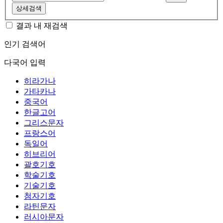
상세검색
결과 내 재검색
인기 검색어
다국어 입력
히라가나
가타카나
중국어
한글고어
그리스문자
프랑스어
독일어
히브리어
괄호기호
학술기호
기술기호
첨자기호
라틴문자
러시아문자