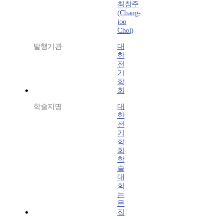
최창주
(Chang-
joo
Choi)
발행기관
대
한
전
기
학
회
학술지명
대
한
전
기
학
회
학
술
대
회
논
문
집