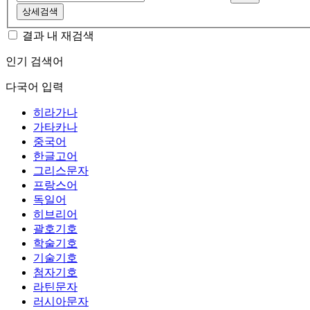
상세검색
결과 내 재검색
인기 검색어
다국어 입력
히라가나
가타카나
중국어
한글고어
그리스문자
프랑스어
독일어
히브리어
괄호기호
학술기호
기술기호
첨자기호
라틴문자
러시아문자