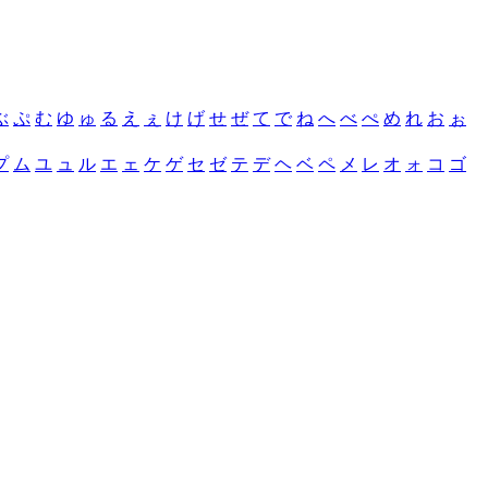
ぶ
ぷ
む
ゆ
ゅ
る
え
ぇ
け
げ
せ
ぜ
て
で
ね
へ
べ
ぺ
め
れ
お
ぉ
プ
ム
ユ
ュ
ル
エ
ェ
ケ
ゲ
セ
ゼ
テ
デ
ヘ
ベ
ペ
メ
レ
オ
ォ
コ
ゴ