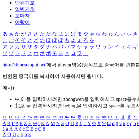
단위기호
일반기호
로마자
아랍어
あ
ぁ
か
が
さ
ざ
た
だ
な
は
ば
ぱ
ま
や
ゃ
ら
わ
ゎ
ん
い
ぃ
き
こ
ご
そ
ぞ
と
ど
の
ほ
ぼ
ぽ
も
よ
ょ
ろ
を
ア
ァ
カ
サ
ザ
タ
ダ
ナ
ハ
バ
パ
マ
ヤ
ャ
ラ
ワ
ヮ
ン
イ
ィ
キ
ギ
ソ
ゾ
ト
ド
ノ
ホ
ボ
ポ
モ
ヨ
ョ
ロ
ヲ
―
http://chineseinput.net/
에서 pinyin(병음)방식으로 중국어를 변환
변환된 중국어를 복사하여 사용하시면 됩니다.
예시)
中文 을 입력하시려면
zhongwen
을 입력하시고 space를
北京 을 입력하시려면
beijing
을 입력하시고 space를 누르
ㅥ
ㅦ
ㅧ
ㅨ
ㅩ
ㅪ
ㅫ
ㅬ
ㅭ
ㅮ
ㅯ
ㅰ
ㅱ
ㅲ
ㅳ
ㅴ
ㅵ
ㅶ
ㅷ
ㅸ
ㅹ
ㅺ
Α
Β
Γ
Δ
Ε
Ζ
Η
Θ
Ι
Κ
Λ
Μ
Ν
Ξ
Ο
Π
Ρ
Σ
Τ
Υ
Φ
Χ
Ψ
Ω
α
β
γ
δ
ε
ζ
η
á
à
Á
À
é
è
É
È
ç
Ç
ê
Ä
Ö
Ü
ä
ö
ü
ß