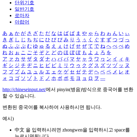
단위기호
일반기호
로마자
아랍어
あ
ぁ
か
が
さ
ざ
た
だ
な
は
ば
ぱ
ま
や
ゃ
ら
わ
ゎ
ん
い
ぃ
き
ぎ
し
じ
ち
ぢ
に
ひ
び
ぴ
み
り
う
ぅ
く
ぐ
す
ず
つ
づ
っ
ぬ
ふ
ぶ
ぷ
む
ゆ
ゅ
る
え
ぇ
け
げ
せ
ぜ
て
で
ね
へ
べ
ぺ
め
れ
お
ぉ
こ
ご
そ
ぞ
と
ど
の
ほ
ぼ
ぽ
も
よ
ょ
ろ
を
ア
ァ
カ
サ
ザ
タ
ダ
ナ
ハ
バ
パ
マ
ヤ
ャ
ラ
ワ
ヮ
ン
イ
ィ
キ
ギ
シ
ジ
チ
ヂ
ニ
ヒ
ビ
ピ
ミ
リ
ウ
ゥ
ク
グ
ス
ズ
ツ
ヅ
ッ
ヌ
フ
ブ
プ
ム
ユ
ュ
ル
エ
ェ
ケ
ゲ
セ
ゼ
テ
デ
ヘ
ベ
ペ
メ
レ
オ
ォ
コ
ゴ
ソ
ゾ
ト
ド
ノ
ホ
ボ
ポ
モ
ヨ
ョ
ロ
ヲ
―
http://chineseinput.net/
에서 pinyin(병음)방식으로 중국어를 변환
할 수 있습니다.
변환된 중국어를 복사하여 사용하시면 됩니다.
예시)
中文 을 입력하시려면
zhongwen
을 입력하시고 space를
누르시면됩니다.