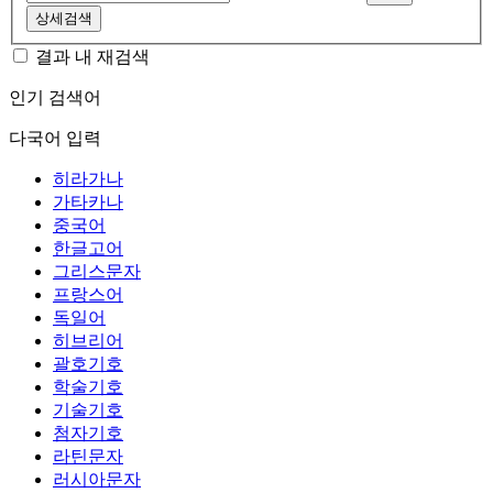
상세검색
결과 내 재검색
인기 검색어
다국어 입력
히라가나
가타카나
중국어
한글고어
그리스문자
프랑스어
독일어
히브리어
괄호기호
학술기호
기술기호
첨자기호
라틴문자
러시아문자