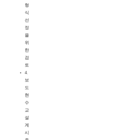
형
식
선
정
을
위
한
검
토
4.
보
도
현
수
교
설
계
시