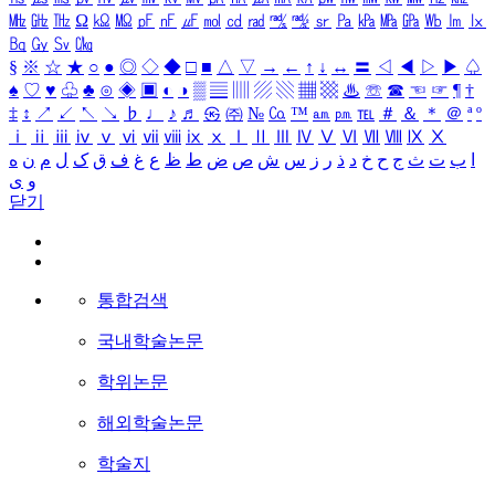
㎒
㎓
㎔
Ω
㏀
㏁
㎊
㎋
㎌
㏖
㏅
㎭
㎮
㎯
㏛
㎩
㎪
㎫
㎬
㏝
㏐
㏓
㏃
㏉
㏜
㏆
§
※
☆
★
○
●
◎
◇
◆
□
■
△
▽
→
←
↑
↓
↔
〓
◁
◀
▷
▶
♤
♠
♡
♥
♧
♣
⊙
◈
▣
◐
◑
▒
▤
▥
▨
▧
▦
▩
♨
☏
☎
☜
☞
¶
†
‡
↕
↗
↙
↖
↘
♭
♩
♪
♬
㉿
㈜
№
㏇
™
㏂
㏘
℡
＃
＆
＊
＠
ª
º
ⅰ
ⅱ
ⅲ
ⅳ
ⅴ
ⅵ
ⅶ
ⅷ
ⅸ
ⅹ
Ⅰ
Ⅱ
Ⅲ
Ⅳ
Ⅴ
Ⅵ
Ⅶ
Ⅷ
Ⅸ
Ⅹ
ا
ب
ت
ث
ج
ح
خ
د
ذ
ر
ز
س
ش
ص
ض
ط
ظ
ع
غ
ف
ق
ک
ل
م
ن
ه
و
ی
닫기
통합검색
국내학술논문
학위논문
해외학술논문
학술지