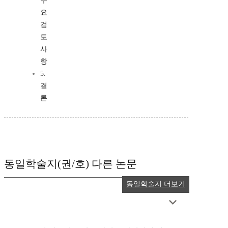
주
요
검
토
사
항
5.
결
론
동일학술지(권/호) 다른 논문
동일학술지 더보기