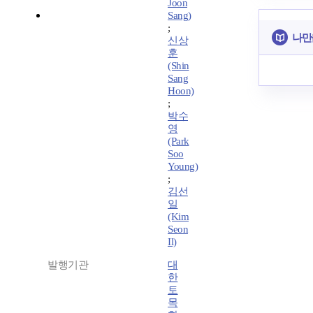
Joon
Sang)
;
나만
신상
훈
(Shin
Sang
Hoon)
;
박수
영
(Park
Soo
Young)
;
김선
일
(Kim
Seon
Il)
발행기관
대
한
토
목