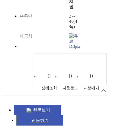
저
널
수록면
37-
40(4
쪽)
제공처
DBpia
0
0
0
상세조회
다운로드
내보내기
원문보기
인용하기