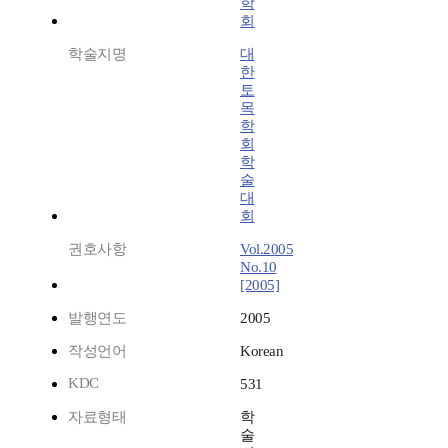
학
회
학술지명
대
한
토
목
학
회
학
술
대
회
권호사항
Vol.2005
No.10
[2005]
발행연도
2005
작성언어
Korean
KDC
531
자료형태
학
술