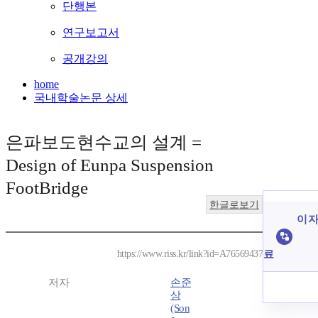
단행본
연구보고서
공개강의
home
국내학술논문 상세
은파보도현수교의 설계 =
Design of Eunpa Suspension
FootBridge
한글로보기
이 자
료
https://www.riss.kr/link?id=A76569437
저자
손준
상
(Son