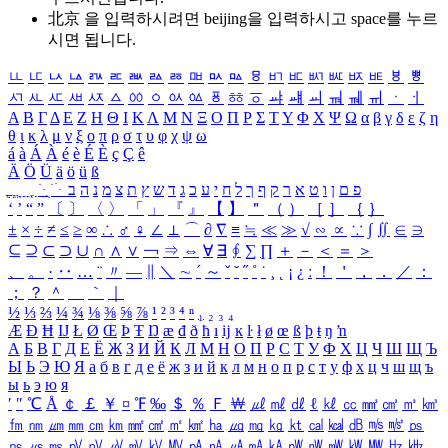
北京 을 입력하시려면
beijing
을 입력하시고 space를 누르
시면 됩니다.
ㅥ
ㅦ
ㅧ
ㅨ
ㅩ
ㅪ
ㅫ
ㅬ
ㅭ
ㅮ
ㅯ
ㅰ
ㅱ
ㅲ
ㅳ
ㅴ
ㅵ
ㅶ
ㅷ
ㅸ
ㅹ
ㅺ
ㅻ
ㅼ
ㅽ
ㅾ
ㅿ
ㆀ
ㆁ
ㆂ
ㆃ
ㆄ
ㆅ
ㆆ
ㆇ
ㆈ
ㆉ
ㆊ
ㆋ
ㆌ
ㆍ
ㆎ
Α
Β
Γ
Δ
Ε
Ζ
Η
Θ
Ι
Κ
Λ
Μ
Ν
Ξ
Ο
Π
Ρ
Σ
Τ
Υ
Φ
Χ
Ψ
Ω
α
β
γ
δ
ε
ζ
η
θ
ι
κ
λ
μ
ν
ξ
ο
π
ρ
σ
τ
υ
φ
χ
ψ
ω
á
à
Á
À
é
è
É
È
ç
Ç
ê
Ä
Ö
Ü
ä
ö
ü
ß
ְ
ֳ
ֲ
ֱ
ָ
ַ
ֵ
ֶ
ִ
ֹ
ּ
ֻ
ׂ
ׁ
ּ
ב
ה
נ
מ
צ
ת
ץ
ש
ד
ג
כ
ע
י
ח
ל
ך
ף
ק
ר
א
ט
ו
ן
ם
פ
‘
’
“
”
〔
〕
〈
〉
「
」
『
』
【
】
＂
（
）
［
］
｛
｝
±
×
÷
≠
≤
≥
∞
∴
♂
♀
∠
⊥
⌒
∂
∇
≡
≒
≪
≫
√
∽
∝
∵
∫
∬
∈
∋
⊆
⊇
⊂
⊃
∪
∩
∧
∨
￢
⇒
⇔
∀
∃
∮
∑
∏
＋
－
＜
＝
＞
、
。
·
‥
…
¨
〃
―
∥
＼
∼
´
～
ˇ
˘
˝
˚
˙
¸
˛
¡
¿
ː
！
＇
，
．
／
：
；
？
＾
＿
｀
｜
½
⅓
⅔
¼
¾
⅛
⅜
⅝
⅞
¹
²
³
⁴
ⁿ
₁
₂
₃
₄
Æ
Ð
Ħ
Ĳ
Ł
Ø
Œ
Þ
Ŧ
Ŋ
æ
đ
ð
ħ
ı
ĳ
ĸ
ŀ
ł
ø
œ
ß
þ
ŧ
ŋ
ŉ
А
Б
В
Г
Д
Е
Ё
Ж
З
И
Й
К
Л
М
Н
О
П
Р
С
Т
У
Ф
Х
Ц
Ч
Ш
Щ
Ъ
Ы
Ь
Э
Ю
Я
а
б
в
г
д
е
ё
ж
з
и
й
к
л
м
н
о
п
р
с
т
у
ф
х
ц
ч
ш
щ
ъ
ы
ь
э
ю
я
′
″
℃
Å
￠
￡
￥
¤
℉
‰
＄
％
Ｆ
￦
㎕
㎖
㎗
ℓ
㎘
㏄
㎣
㎤
㎥
㎦
㎙
㎚
㎛
㎜
㎝
㎞
㎟
㎠
㎡
㎢
㏊
㎍
㎎
㎏
㏏
㎈
㎉
㏈
㎧
㎨
㎰
㎱
㎲
㎳
㎴
㎵
㎶
㎷
㎸
㎹
㎀
㎁
㎂
㎃
㎄
㎺
㎻
㎽
㎾
㎿
㎐
㎑