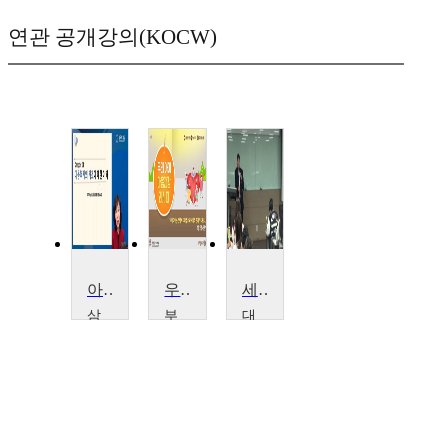
연관 공개강의(KOCW)
아동복지론
우리아이 마음건강 레시피
세포생물학
삼
부
대
육
산
구
대
디
가
학
지
톨
교
털
릭
조
대
대
미
학
학
숙
교
교