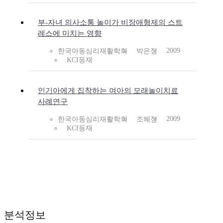
부-자녀 의사소통 놀이가 비장애형제의 스트
레스에 미치는 영향
2009
한국아동심리재활학회
박은정
KCI등재
인기아에게 집착하는 여아의 모래놀이치료
사례연구
2009
한국아동심리재활학회
조혜정
KCI등재
분석정보