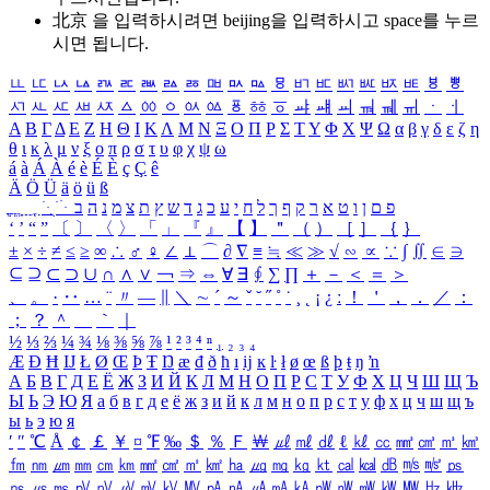
北京 을 입력하시려면
beijing
을 입력하시고 space를 누르
시면 됩니다.
ㅥ
ㅦ
ㅧ
ㅨ
ㅩ
ㅪ
ㅫ
ㅬ
ㅭ
ㅮ
ㅯ
ㅰ
ㅱ
ㅲ
ㅳ
ㅴ
ㅵ
ㅶ
ㅷ
ㅸ
ㅹ
ㅺ
ㅻ
ㅼ
ㅽ
ㅾ
ㅿ
ㆀ
ㆁ
ㆂ
ㆃ
ㆄ
ㆅ
ㆆ
ㆇ
ㆈ
ㆉ
ㆊ
ㆋ
ㆌ
ㆍ
ㆎ
Α
Β
Γ
Δ
Ε
Ζ
Η
Θ
Ι
Κ
Λ
Μ
Ν
Ξ
Ο
Π
Ρ
Σ
Τ
Υ
Φ
Χ
Ψ
Ω
α
β
γ
δ
ε
ζ
η
θ
ι
κ
λ
μ
ν
ξ
ο
π
ρ
σ
τ
υ
φ
χ
ψ
ω
á
à
Á
À
é
è
É
È
ç
Ç
ê
Ä
Ö
Ü
ä
ö
ü
ß
ְ
ֳ
ֲ
ֱ
ָ
ַ
ֵ
ֶ
ִ
ֹ
ּ
ֻ
ׂ
ׁ
ּ
ב
ה
נ
מ
צ
ת
ץ
ש
ד
ג
כ
ע
י
ח
ל
ך
ף
ק
ר
א
ט
ו
ן
ם
פ
‘
’
“
”
〔
〕
〈
〉
「
」
『
』
【
】
＂
（
）
［
］
｛
｝
±
×
÷
≠
≤
≥
∞
∴
♂
♀
∠
⊥
⌒
∂
∇
≡
≒
≪
≫
√
∽
∝
∵
∫
∬
∈
∋
⊆
⊇
⊂
⊃
∪
∩
∧
∨
￢
⇒
⇔
∀
∃
∮
∑
∏
＋
－
＜
＝
＞
、
。
·
‥
…
¨
〃
―
∥
＼
∼
´
～
ˇ
˘
˝
˚
˙
¸
˛
¡
¿
ː
！
＇
，
．
／
：
；
？
＾
＿
｀
｜
½
⅓
⅔
¼
¾
⅛
⅜
⅝
⅞
¹
²
³
⁴
ⁿ
₁
₂
₃
₄
Æ
Ð
Ħ
Ĳ
Ł
Ø
Œ
Þ
Ŧ
Ŋ
æ
đ
ð
ħ
ı
ĳ
ĸ
ŀ
ł
ø
œ
ß
þ
ŧ
ŋ
ŉ
А
Б
В
Г
Д
Е
Ё
Ж
З
И
Й
К
Л
М
Н
О
П
Р
С
Т
У
Ф
Х
Ц
Ч
Ш
Щ
Ъ
Ы
Ь
Э
Ю
Я
а
б
в
г
д
е
ё
ж
з
и
й
к
л
м
н
о
п
р
с
т
у
ф
х
ц
ч
ш
щ
ъ
ы
ь
э
ю
я
′
″
℃
Å
￠
￡
￥
¤
℉
‰
＄
％
Ｆ
￦
㎕
㎖
㎗
ℓ
㎘
㏄
㎣
㎤
㎥
㎦
㎙
㎚
㎛
㎜
㎝
㎞
㎟
㎠
㎡
㎢
㏊
㎍
㎎
㎏
㏏
㎈
㎉
㏈
㎧
㎨
㎰
㎱
㎲
㎳
㎴
㎵
㎶
㎷
㎸
㎹
㎀
㎁
㎂
㎃
㎄
㎺
㎻
㎽
㎾
㎿
㎐
㎑