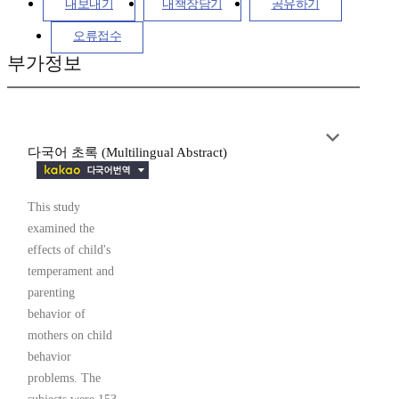
내보내기
내책장담기
공유하기
오류접수
부가정보
다국어 초록 (Multilingual Abstract)
This study
examined the
effects of child's
temperament and
parenting
behavior of
mothers on child
behavior
problems. The