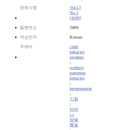
권호사항
Vol.13
No.3
[2009]
발행연도
2009
작성언어
Korean
주제어
child
behavior
problem
;
mother's
parenting
behavior
;
temperament
;
기질
;
어머
니
양육
행동