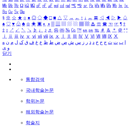
㎒
㎓
㎔
Ω
㏀
㏁
㎊
㎋
㎌
㏖
㏅
㎭
㎮
㎯
㏛
㎩
㎪
㎫
㎬
㏝
㏐
㏓
㏃
㏉
㏜
㏆
§
※
☆
★
○
●
◎
◇
◆
□
■
△
▽
→
←
↑
↓
↔
〓
◁
◀
▷
▶
♤
♠
♡
♥
♧
♣
⊙
◈
▣
◐
◑
▒
▤
▥
▨
▧
▦
▩
♨
☏
☎
☜
☞
¶
†
‡
↕
↗
↙
↖
↘
♭
♩
♪
♬
㉿
㈜
№
㏇
™
㏂
㏘
℡
＃
＆
＊
＠
ª
º
ⅰ
ⅱ
ⅲ
ⅳ
ⅴ
ⅵ
ⅶ
ⅷ
ⅸ
ⅹ
Ⅰ
Ⅱ
Ⅲ
Ⅳ
Ⅴ
Ⅵ
Ⅶ
Ⅷ
Ⅸ
Ⅹ
ا
ب
ت
ث
ج
ح
خ
د
ذ
ر
ز
س
ش
ص
ض
ط
ظ
ع
غ
ف
ق
ک
ل
م
ن
ه
و
ی
닫기
통합검색
국내학술논문
학위논문
해외학술논문
학술지