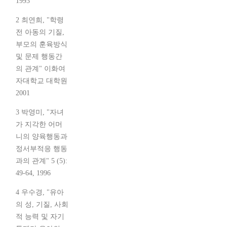
1993
2 최연희, "학령
전 아동의 기질,
부모의 훈육방식
및 문제 행동간
의 관계" 이화여
자대학교 대학원
2001
3 박영미, "자녀
가 지각한 어머
니의 양육행동과
정서부적응 행동
과의 관계" 5 (5):
49-64, 1996
4 우수경, "유아
의 성, 기질, 사회
적 능력 및 자기