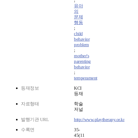
;
유아
의
문제
행동
;
child
behavior
problem
;
mother's
parenting
behavior
;
temperament
등재정보
KCI
등재
자료형태
학술
저널
발행기관 URL
http://www.playtherapy.or.kr
수록면
35-
45(11