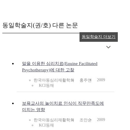
동일학술지(권/호) 다른 논문
동일학술지 더보기
말을 이용한 심리치료(Equine Facilitated
Psychotherapy)에 대한 고찰
2009
한국아동심리재활학회
홍주연
KCI등재
보육교사의 놀이치료 인식이 직무만족도에
미치는 영향
2009
한국아동심리재활학회
조안순
KCI등재