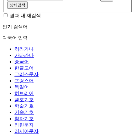
상세검색
결과 내 재검색
인기 검색어
다국어 입력
히라가나
가타카나
중국어
한글고어
그리스문자
프랑스어
독일어
히브리어
괄호기호
학술기호
기술기호
첨자기호
라틴문자
러시아문자