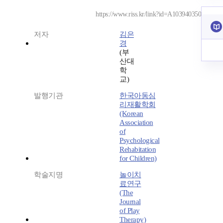
https://www.riss.kr/link?id=A103940350
저자
김은
경
(부
산대
학
교)
발행기관
한국아동심
리재활학회
(Korean
Association
of
Psychological
Rehabitation
for Children)
학술지명
놀이치
료연구
(The
Journal
of Play
Therapy)