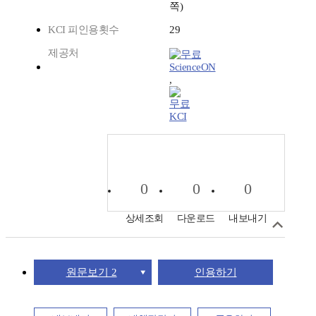
쪽)
KCI 피인용횟수
29
제공처
ScienceON
,
KCI
0
0
0
상세조회
다운로드
내보내기
원문보기 2
인용하기