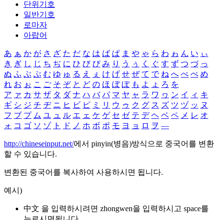
단위기호
일반기호
로마자
아랍어
あ
ぁ
か
が
さ
ざ
た
だ
な
は
ば
ぱ
ま
や
ゃ
ら
わ
ゎ
ん
い
ぃ
き
ぎ
し
じ
ち
ぢ
に
ひ
び
ぴ
み
り
う
ぅ
く
ぐ
す
ず
つ
づ
っ
ぬ
ふ
ぶ
ぷ
む
ゆ
ゅ
る
え
ぇ
け
げ
せ
ぜ
て
で
ね
へ
べ
ぺ
め
れ
お
ぉ
こ
ご
そ
ぞ
と
ど
の
ほ
ぼ
ぽ
も
よ
ょ
ろ
を
ア
ァ
カ
サ
ザ
タ
ダ
ナ
ハ
バ
パ
マ
ヤ
ャ
ラ
ワ
ヮ
ン
イ
ィ
キ
ギ
シ
ジ
チ
ヂ
ニ
ヒ
ビ
ピ
ミ
リ
ウ
ゥ
ク
グ
ス
ズ
ツ
ヅ
ッ
ヌ
フ
ブ
プ
ム
ユ
ュ
ル
エ
ェ
ケ
ゲ
セ
ゼ
テ
デ
ヘ
ベ
ペ
メ
レ
オ
ォ
コ
ゴ
ソ
ゾ
ト
ド
ノ
ホ
ボ
ポ
モ
ヨ
ョ
ロ
ヲ
―
http://chineseinput.net/
에서 pinyin(병음)방식으로 중국어를 변환
할 수 있습니다.
변환된 중국어를 복사하여 사용하시면 됩니다.
예시)
中文 을 입력하시려면
zhongwen
을 입력하시고 space를
누르시면됩니다.