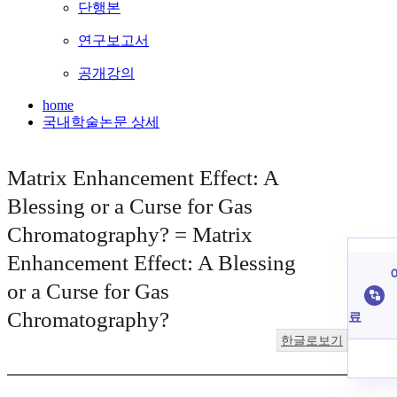
단행본
연구보고서
공개강의
home
국내학술논문 상세
Matrix Enhancement Effect: A
Blessing or a Curse for Gas
Chromatography? = Matrix
Enhancement Effect: A Blessing
or a Curse for Gas
Chromatography?
료
한글로보기