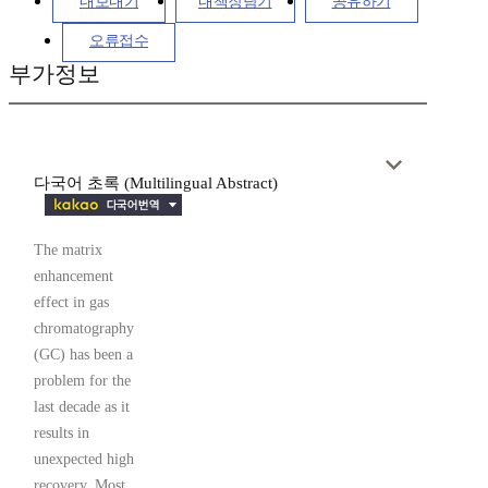
내보내기
내책장담기
공유하기
오류접수
부가정보
다국어 초록 (Multilingual Abstract)
The matrix
enhancement
effect in gas
chromatography
(GC) has been a
problem for the
last decade as it
results in
unexpected high
recovery. Most