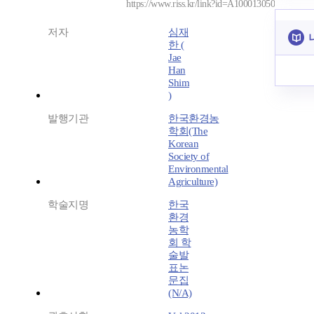
https://www.riss.kr/link?id=A100013050
저자
심재
한 (
Jae
Han
Shim
)
발행기관
한국환경농
학회(The
Korean
Society of
Environmental
Agriculture)
학술지명
한국
환경
농학
회 학
술발
표논
문집
(N/A)