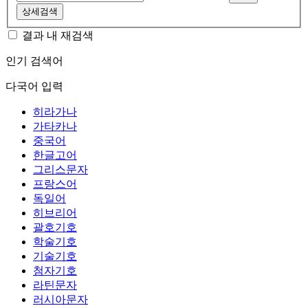
상세검색
결과 내 재검색
인기 검색어
다국어 입력
히라가나
가타카나
중국어
한글고어
그리스문자
프랑스어
독일어
히브리어
괄호기호
학술기호
기술기호
첨자기호
라틴문자
러시아문자