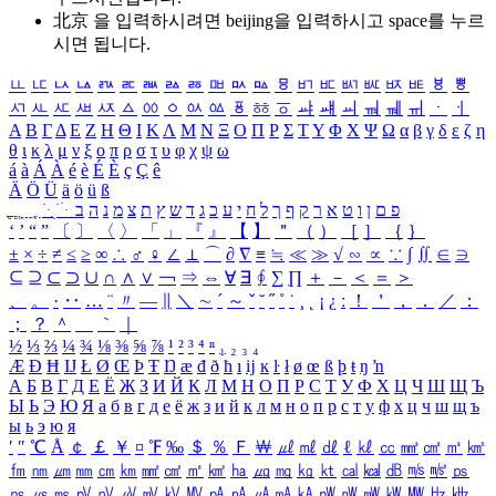
北京 을 입력하시려면
beijing
을 입력하시고 space를 누르
시면 됩니다.
ㅥ
ㅦ
ㅧ
ㅨ
ㅩ
ㅪ
ㅫ
ㅬ
ㅭ
ㅮ
ㅯ
ㅰ
ㅱ
ㅲ
ㅳ
ㅴ
ㅵ
ㅶ
ㅷ
ㅸ
ㅹ
ㅺ
ㅻ
ㅼ
ㅽ
ㅾ
ㅿ
ㆀ
ㆁ
ㆂ
ㆃ
ㆄ
ㆅ
ㆆ
ㆇ
ㆈ
ㆉ
ㆊ
ㆋ
ㆌ
ㆍ
ㆎ
Α
Β
Γ
Δ
Ε
Ζ
Η
Θ
Ι
Κ
Λ
Μ
Ν
Ξ
Ο
Π
Ρ
Σ
Τ
Υ
Φ
Χ
Ψ
Ω
α
β
γ
δ
ε
ζ
η
θ
ι
κ
λ
μ
ν
ξ
ο
π
ρ
σ
τ
υ
φ
χ
ψ
ω
á
à
Á
À
é
è
É
È
ç
Ç
ê
Ä
Ö
Ü
ä
ö
ü
ß
ְ
ֳ
ֲ
ֱ
ָ
ַ
ֵ
ֶ
ִ
ֹ
ּ
ֻ
ׂ
ׁ
ּ
ב
ה
נ
מ
צ
ת
ץ
ש
ד
ג
כ
ע
י
ח
ל
ך
ף
ק
ר
א
ט
ו
ן
ם
פ
‘
’
“
”
〔
〕
〈
〉
「
」
『
』
【
】
＂
（
）
［
］
｛
｝
±
×
÷
≠
≤
≥
∞
∴
♂
♀
∠
⊥
⌒
∂
∇
≡
≒
≪
≫
√
∽
∝
∵
∫
∬
∈
∋
⊆
⊇
⊂
⊃
∪
∩
∧
∨
￢
⇒
⇔
∀
∃
∮
∑
∏
＋
－
＜
＝
＞
、
。
·
‥
…
¨
〃
―
∥
＼
∼
´
～
ˇ
˘
˝
˚
˙
¸
˛
¡
¿
ː
！
＇
，
．
／
：
；
？
＾
＿
｀
｜
½
⅓
⅔
¼
¾
⅛
⅜
⅝
⅞
¹
²
³
⁴
ⁿ
₁
₂
₃
₄
Æ
Ð
Ħ
Ĳ
Ł
Ø
Œ
Þ
Ŧ
Ŋ
æ
đ
ð
ħ
ı
ĳ
ĸ
ŀ
ł
ø
œ
ß
þ
ŧ
ŋ
ŉ
А
Б
В
Г
Д
Е
Ё
Ж
З
И
Й
К
Л
М
Н
О
П
Р
С
Т
У
Ф
Х
Ц
Ч
Ш
Щ
Ъ
Ы
Ь
Э
Ю
Я
а
б
в
г
д
е
ё
ж
з
и
й
к
л
м
н
о
п
р
с
т
у
ф
х
ц
ч
ш
щ
ъ
ы
ь
э
ю
я
′
″
℃
Å
￠
￡
￥
¤
℉
‰
＄
％
Ｆ
￦
㎕
㎖
㎗
ℓ
㎘
㏄
㎣
㎤
㎥
㎦
㎙
㎚
㎛
㎜
㎝
㎞
㎟
㎠
㎡
㎢
㏊
㎍
㎎
㎏
㏏
㎈
㎉
㏈
㎧
㎨
㎰
㎱
㎲
㎳
㎴
㎵
㎶
㎷
㎸
㎹
㎀
㎁
㎂
㎃
㎄
㎺
㎻
㎽
㎾
㎿
㎐
㎑