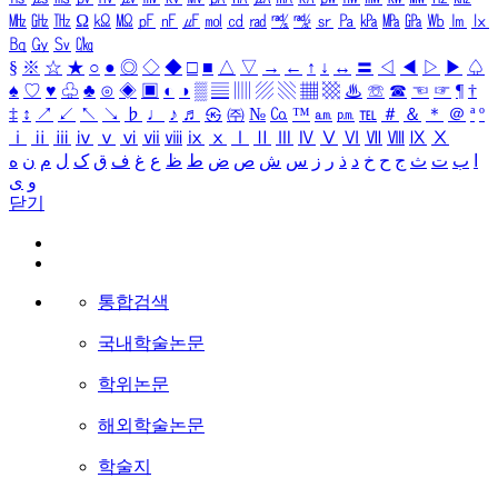
㎒
㎓
㎔
Ω
㏀
㏁
㎊
㎋
㎌
㏖
㏅
㎭
㎮
㎯
㏛
㎩
㎪
㎫
㎬
㏝
㏐
㏓
㏃
㏉
㏜
㏆
§
※
☆
★
○
●
◎
◇
◆
□
■
△
▽
→
←
↑
↓
↔
〓
◁
◀
▷
▶
♤
♠
♡
♥
♧
♣
⊙
◈
▣
◐
◑
▒
▤
▥
▨
▧
▦
▩
♨
☏
☎
☜
☞
¶
†
‡
↕
↗
↙
↖
↘
♭
♩
♪
♬
㉿
㈜
№
㏇
™
㏂
㏘
℡
＃
＆
＊
＠
ª
º
ⅰ
ⅱ
ⅲ
ⅳ
ⅴ
ⅵ
ⅶ
ⅷ
ⅸ
ⅹ
Ⅰ
Ⅱ
Ⅲ
Ⅳ
Ⅴ
Ⅵ
Ⅶ
Ⅷ
Ⅸ
Ⅹ
ا
ب
ت
ث
ج
ح
خ
د
ذ
ر
ز
س
ش
ص
ض
ط
ظ
ع
غ
ف
ق
ک
ل
م
ن
ه
و
ی
닫기
통합검색
국내학술논문
학위논문
해외학술논문
학술지