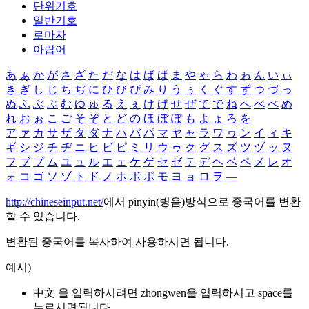
단위기호
일반기호
로마자
아랍어
あ
ぁ
か
が
さ
ざ
た
だ
な
は
ば
ぱ
ま
や
ゃ
ら
わ
ゎ
ん
い
ぃ
き
ぎ
し
じ
ち
ぢ
に
ひ
び
ぴ
み
り
う
ぅ
く
ぐ
す
ず
つ
づ
っ
ぬ
ふ
ぶ
ぷ
む
ゆ
ゅ
る
え
ぇ
け
げ
せ
ぜ
て
で
ね
へ
べ
ぺ
め
れ
お
ぉ
こ
ご
そ
ぞ
と
ど
の
ほ
ぼ
ぽ
も
よ
ょ
ろ
を
ア
ァ
カ
サ
ザ
タ
ダ
ナ
ハ
バ
パ
マ
ヤ
ャ
ラ
ワ
ヮ
ン
イ
ィ
キ
ギ
シ
ジ
チ
ヂ
ニ
ヒ
ビ
ピ
ミ
リ
ウ
ゥ
ク
グ
ス
ズ
ツ
ヅ
ッ
ヌ
フ
ブ
プ
ム
ユ
ュ
ル
エ
ェ
ケ
ゲ
セ
ゼ
テ
デ
ヘ
ベ
ペ
メ
レ
オ
ォ
コ
ゴ
ソ
ゾ
ト
ド
ノ
ホ
ボ
ポ
モ
ヨ
ョ
ロ
ヲ
―
http://chineseinput.net/
에서 pinyin(병음)방식으로 중국어를 변환
할 수 있습니다.
변환된 중국어를 복사하여 사용하시면 됩니다.
예시)
中文 을 입력하시려면
zhongwen
을 입력하시고 space를
누르시면됩니다.