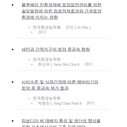
블루베리 친환경재배 토양표면관리를 위한
솔잎멀칭에 의한 잡초억제효과와 근권토양
환경에 미치는 영향
한국환경농학회
안인 ( In Ahn )
2013
새만금 간척지구의 토양 중금속 함량
한국환경농학회
2013
최선우 ( Seon Wu Choi )
시비수준 및 식재간격에 따른 해바라기의
토양 중 중금속 제거 효과
한국환경농학회
2013
박종찬 ( Jong Chan Park )
캄보디아 벼 재배지 특성 및 생산성 향상을