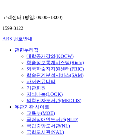
고객센터 (평일: 09:00~18:00)
1599-3122
ARS 번호안내
관련누리집
대학공개강의(KOCW)
학술정보통계시스템(Rinfo)
외국학술지지원센터(FRIC)
학술관계분석서비스(SAM)
사서커뮤니티
기관회원
지식나눔(LOOK)
의학전자도서관(MEDLIS)
유관기관 사이트
교육부(MOE)
국립장애인도서관(NLD)
국립중앙도서관(NL)
국회도서관(NAL)