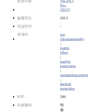
권호사항
Vol.2013
No.-
[2013]
발행연도
2013
작성언어
-
주제어
gas
chromatography
;
matrix
effect
;
analyte
protectants
;
signalenhancement
;
thermal
protection
KDC
500
자료형태
학
술