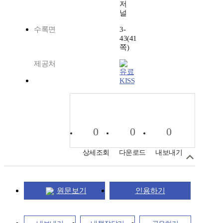
저
널
수록면
3-
43(41
쪽)
제공처
KISS
0
0
0
상세조회
다운로드
내보내기
원문보기
인용하기