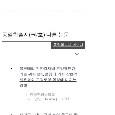
동일학술지(권/호) 다른 논문
동일학술지 더보기
블루베리 친환경재배 토양표면관
리를 위한 솔잎멀칭에 의한 잡초억
제효과와 근권토양 환경에 미치는
영향
한국환경농학회
2013
안인 ( In Ahn )