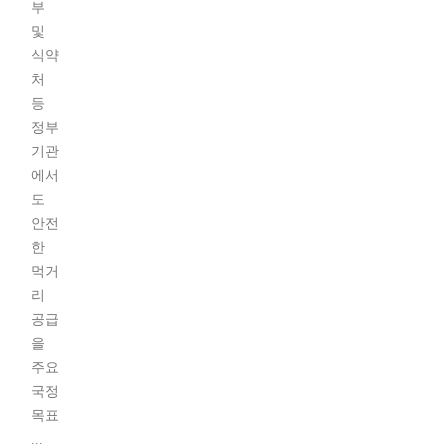
부
및
식약
처
등
정부
기관
에서
도
안전
한
먹거
리
공급
을
주요
국정
목표
...