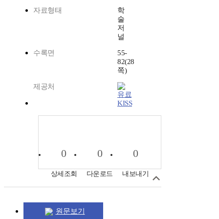
자료형태
학
술
저
널
수록면
55-
82(28
쪽)
제공처
KISS
0
0
0
상세조회
다운로드
내보내기
원문보기