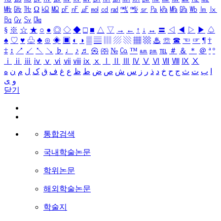
㎒
㎓
㎔
Ω
㏀
㏁
㎊
㎋
㎌
㏖
㏅
㎭
㎮
㎯
㏛
㎩
㎪
㎫
㎬
㏝
㏐
㏓
㏃
㏉
㏜
㏆
§
※
☆
★
○
●
◎
◇
◆
□
■
△
▽
→
←
↑
↓
↔
〓
◁
◀
▷
▶
♤
♠
♡
♥
♧
♣
⊙
◈
▣
◐
◑
▒
▤
▥
▨
▧
▦
▩
♨
☏
☎
☜
☞
¶
†
‡
↕
↗
↙
↖
↘
♭
♩
♪
♬
㉿
㈜
№
㏇
™
㏂
㏘
℡
＃
＆
＊
＠
ª
º
ⅰ
ⅱ
ⅲ
ⅳ
ⅴ
ⅵ
ⅶ
ⅷ
ⅸ
ⅹ
Ⅰ
Ⅱ
Ⅲ
Ⅳ
Ⅴ
Ⅵ
Ⅶ
Ⅷ
Ⅸ
Ⅹ
ا
ب
ت
ث
ج
ح
خ
د
ذ
ر
ز
س
ش
ص
ض
ط
ظ
ع
غ
ف
ق
ک
ل
م
ن
ه
و
ی
닫기
통합검색
국내학술논문
학위논문
해외학술논문
학술지