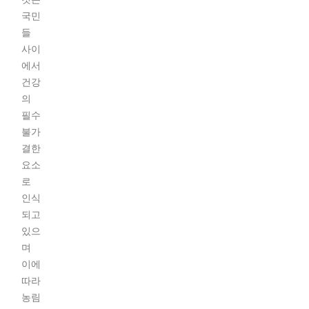
국민
들
사이
에서
건강
의
필수
불가
결한
요소
로
인식
되고
있으
며
이에
따라
농림