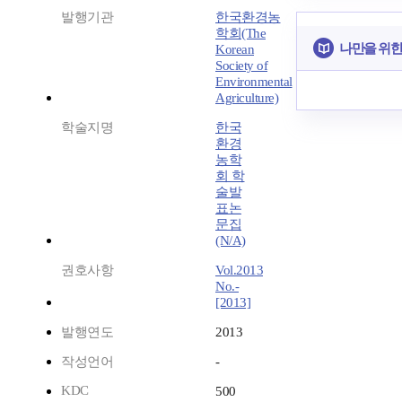
발행기관
한국환경농
학회(The
나만을 위한
Korean
Society of
Environmental
Agriculture)
학술지명
한국
환경
농학
회 학
술발
표논
문집
(N/A)
권호사항
Vol.2013
No.-
[2013]
발행연도
2013
작성언어
-
KDC
500