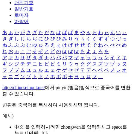
단위기호
일반기호
로마자
아랍어
あ
ぁ
か
が
さ
ざ
た
だ
な
は
ば
ぱ
ま
や
ゃ
ら
わ
ゎ
ん
い
ぃ
き
ぎ
し
じ
ち
ぢ
に
ひ
び
ぴ
み
り
う
ぅ
く
ぐ
す
ず
つ
づ
っ
ぬ
ふ
ぶ
ぷ
む
ゆ
ゅ
る
え
ぇ
け
げ
せ
ぜ
て
で
ね
へ
べ
ぺ
め
れ
お
ぉ
こ
ご
そ
ぞ
と
ど
の
ほ
ぼ
ぽ
も
よ
ょ
ろ
を
ア
ァ
カ
サ
ザ
タ
ダ
ナ
ハ
バ
パ
マ
ヤ
ャ
ラ
ワ
ヮ
ン
イ
ィ
キ
ギ
シ
ジ
チ
ヂ
ニ
ヒ
ビ
ピ
ミ
リ
ウ
ゥ
ク
グ
ス
ズ
ツ
ヅ
ッ
ヌ
フ
ブ
プ
ム
ユ
ュ
ル
エ
ェ
ケ
ゲ
セ
ゼ
テ
デ
ヘ
ベ
ペ
メ
レ
オ
ォ
コ
ゴ
ソ
ゾ
ト
ド
ノ
ホ
ボ
ポ
モ
ヨ
ョ
ロ
ヲ
―
http://chineseinput.net/
에서 pinyin(병음)방식으로 중국어를 변환
할 수 있습니다.
변환된 중국어를 복사하여 사용하시면 됩니다.
예시)
中文 을 입력하시려면
zhongwen
을 입력하시고 space를
누르시면됩니다.