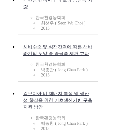
새만금 간척지구의 토양 중금속 함
량
한국환경농학회
최선우 ( Seon Wu Choi )
2013
시비수준 및 식재간격에 따른 해바
라기의 토양 중 중금속 제거 효과
한국환경농학회
박종찬 ( Jong Chan Park )
2013
캄보디아 벼 재배지 특성 및 생산
성 향상을 위한 기초생산기반 구축
지원 방안
한국환경농학회
박종찬 ( Jong Chan Park )
2013