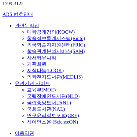
1599-3122
ARS 번호안내
관련누리집
대학공개강의(KOCW)
학술정보통계시스템(Rinfo)
외국학술지지원센터(FRIC)
학술관계분석서비스(SAM)
사서커뮤니티
기관회원
지식나눔(LOOK)
의학전자도서관(MEDLIS)
유관기관 사이트
교육부(MOE)
국립장애인도서관(NLD)
국립중앙도서관(NL)
국회도서관(NAL)
연구윤리정보포털(CRE)
사이언스온 (ScienceON)
이용약관