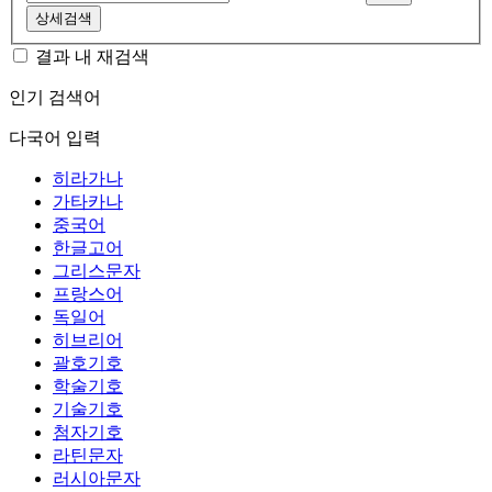
상세검색
결과 내 재검색
인기 검색어
다국어 입력
히라가나
가타카나
중국어
한글고어
그리스문자
프랑스어
독일어
히브리어
괄호기호
학술기호
기술기호
첨자기호
라틴문자
러시아문자