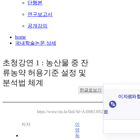
단행본
연구보고서
공개강의
home
국내학술논문 상세
초청강연 1 : 농산물 중 잔
류농약 허용기준 설정 및
분석법 체계
한글로보기
이 자료와 함
료
https://www.riss.kr/link?id=A100013052
저자
이
영
득