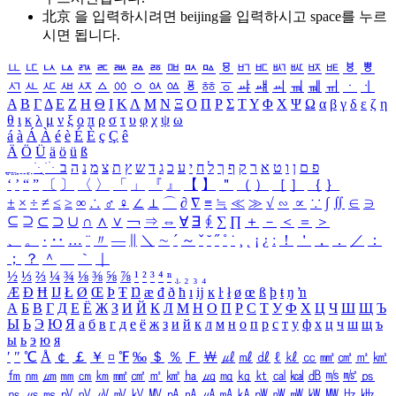
北京 을 입력하시려면
beijing
을 입력하시고 space를 누르
시면 됩니다.
ㅥ
ㅦ
ㅧ
ㅨ
ㅩ
ㅪ
ㅫ
ㅬ
ㅭ
ㅮ
ㅯ
ㅰ
ㅱ
ㅲ
ㅳ
ㅴ
ㅵ
ㅶ
ㅷ
ㅸ
ㅹ
ㅺ
ㅻ
ㅼ
ㅽ
ㅾ
ㅿ
ㆀ
ㆁ
ㆂ
ㆃ
ㆄ
ㆅ
ㆆ
ㆇ
ㆈ
ㆉ
ㆊ
ㆋ
ㆌ
ㆍ
ㆎ
Α
Β
Γ
Δ
Ε
Ζ
Η
Θ
Ι
Κ
Λ
Μ
Ν
Ξ
Ο
Π
Ρ
Σ
Τ
Υ
Φ
Χ
Ψ
Ω
α
β
γ
δ
ε
ζ
η
θ
ι
κ
λ
μ
ν
ξ
ο
π
ρ
σ
τ
υ
φ
χ
ψ
ω
á
à
Á
À
é
è
É
È
ç
Ç
ê
Ä
Ö
Ü
ä
ö
ü
ß
ְ
ֳ
ֲ
ֱ
ָ
ַ
ֵ
ֶ
ִ
ֹ
ּ
ֻ
ׂ
ׁ
ּ
ב
ה
נ
מ
צ
ת
ץ
ש
ד
ג
כ
ע
י
ח
ל
ך
ף
ק
ר
א
ט
ו
ן
ם
פ
‘
’
“
”
〔
〕
〈
〉
「
」
『
』
【
】
＂
（
）
［
］
｛
｝
±
×
÷
≠
≤
≥
∞
∴
♂
♀
∠
⊥
⌒
∂
∇
≡
≒
≪
≫
√
∽
∝
∵
∫
∬
∈
∋
⊆
⊇
⊂
⊃
∪
∩
∧
∨
￢
⇒
⇔
∀
∃
∮
∑
∏
＋
－
＜
＝
＞
、
。
·
‥
…
¨
〃
―
∥
＼
∼
´
～
ˇ
˘
˝
˚
˙
¸
˛
¡
¿
ː
！
＇
，
．
／
：
；
？
＾
＿
｀
｜
½
⅓
⅔
¼
¾
⅛
⅜
⅝
⅞
¹
²
³
⁴
ⁿ
₁
₂
₃
₄
Æ
Ð
Ħ
Ĳ
Ł
Ø
Œ
Þ
Ŧ
Ŋ
æ
đ
ð
ħ
ı
ĳ
ĸ
ŀ
ł
ø
œ
ß
þ
ŧ
ŋ
ŉ
А
Б
В
Г
Д
Е
Ё
Ж
З
И
Й
К
Л
М
Н
О
П
Р
С
Т
У
Ф
Х
Ц
Ч
Ш
Щ
Ъ
Ы
Ь
Э
Ю
Я
а
б
в
г
д
е
ё
ж
з
и
й
к
л
м
н
о
п
р
с
т
у
ф
х
ц
ч
ш
щ
ъ
ы
ь
э
ю
я
′
″
℃
Å
￠
￡
￥
¤
℉
‰
＄
％
Ｆ
￦
㎕
㎖
㎗
ℓ
㎘
㏄
㎣
㎤
㎥
㎦
㎙
㎚
㎛
㎜
㎝
㎞
㎟
㎠
㎡
㎢
㏊
㎍
㎎
㎏
㏏
㎈
㎉
㏈
㎧
㎨
㎰
㎱
㎲
㎳
㎴
㎵
㎶
㎷
㎸
㎹
㎀
㎁
㎂
㎃
㎄
㎺
㎻
㎽
㎾
㎿
㎐
㎑