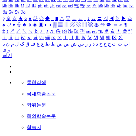
㎒
㎓
㎔
Ω
㏀
㏁
㎊
㎋
㎌
㏖
㏅
㎭
㎮
㎯
㏛
㎩
㎪
㎫
㎬
㏝
㏐
㏓
㏃
㏉
㏜
㏆
§
※
☆
★
○
●
◎
◇
◆
□
■
△
▽
→
←
↑
↓
↔
〓
◁
◀
▷
▶
♤
♠
♡
♥
♧
♣
⊙
◈
▣
◐
◑
▒
▤
▥
▨
▧
▦
▩
♨
☏
☎
☜
☞
¶
†
‡
↕
↗
↙
↖
↘
♭
♩
♪
♬
㉿
㈜
№
㏇
™
㏂
㏘
℡
＃
＆
＊
＠
ª
º
ⅰ
ⅱ
ⅲ
ⅳ
ⅴ
ⅵ
ⅶ
ⅷ
ⅸ
ⅹ
Ⅰ
Ⅱ
Ⅲ
Ⅳ
Ⅴ
Ⅵ
Ⅶ
Ⅷ
Ⅸ
Ⅹ
ا
ب
ت
ث
ج
ح
خ
د
ذ
ر
ز
س
ش
ص
ض
ط
ظ
ع
غ
ف
ق
ک
ل
م
ن
ه
و
ی
닫기
통합검색
국내학술논문
학위논문
해외학술논문
학술지