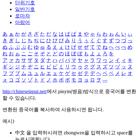
단위기호
일반기호
로마자
아랍어
あ
ぁ
か
が
さ
ざ
た
だ
な
は
ば
ぱ
ま
や
ゃ
ら
わ
ゎ
ん
い
ぃ
き
ぎ
し
じ
ち
ぢ
に
ひ
び
ぴ
み
り
う
ぅ
く
ぐ
す
ず
つ
づ
っ
ぬ
ふ
ぶ
ぷ
む
ゆ
ゅ
る
え
ぇ
け
げ
せ
ぜ
て
で
ね
へ
べ
ぺ
め
れ
お
ぉ
こ
ご
そ
ぞ
と
ど
の
ほ
ぼ
ぽ
も
よ
ょ
ろ
を
ア
ァ
カ
サ
ザ
タ
ダ
ナ
ハ
バ
パ
マ
ヤ
ャ
ラ
ワ
ヮ
ン
イ
ィ
キ
ギ
シ
ジ
チ
ヂ
ニ
ヒ
ビ
ピ
ミ
リ
ウ
ゥ
ク
グ
ス
ズ
ツ
ヅ
ッ
ヌ
フ
ブ
プ
ム
ユ
ュ
ル
エ
ェ
ケ
ゲ
セ
ゼ
テ
デ
ヘ
ベ
ペ
メ
レ
オ
ォ
コ
ゴ
ソ
ゾ
ト
ド
ノ
ホ
ボ
ポ
モ
ヨ
ョ
ロ
ヲ
―
http://chineseinput.net/
에서 pinyin(병음)방식으로 중국어를 변환
할 수 있습니다.
변환된 중국어를 복사하여 사용하시면 됩니다.
예시)
中文 을 입력하시려면
zhongwen
을 입력하시고 space를
누르시면됩니다.