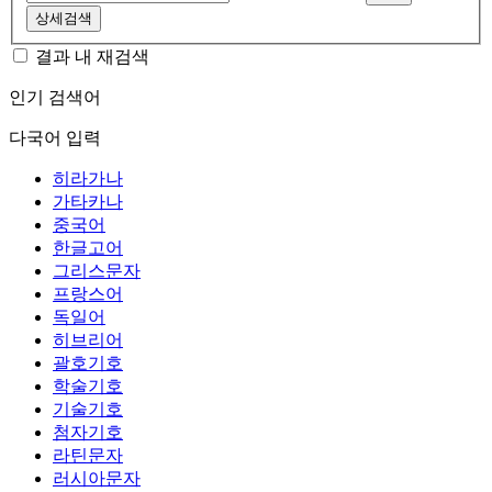
상세검색
결과 내 재검색
인기 검색어
다국어 입력
히라가나
가타카나
중국어
한글고어
그리스문자
프랑스어
독일어
히브리어
괄호기호
학술기호
기술기호
첨자기호
라틴문자
러시아문자