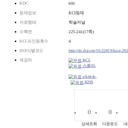
KDC
691
등재정보
KCI등재
자료형태
학술저널
수록면
225-241(17쪽)
KCI 피인용횟수
4
DOI식별코드
http://dx.doi.org/10.22819/kscg.20
제공처
KCI
,
스콜라
,
eArticle
,
KISS
0
0
상세조회
다운로드
내