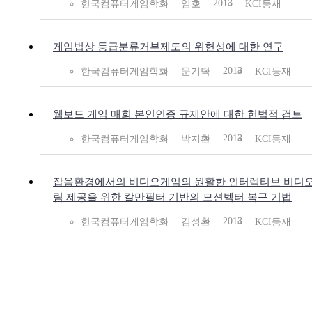
2013
한국컴퓨터게임학회
임호
KCI등재
게임법상 등급분류거부제도의 위헌성에 대한 연구
2013
한국컴퓨터게임학회
문기탁
KCI등재
웹보드 게임 매회 본인인증 규제안에 대한 헌법적 검토
2013
한국컴퓨터게임학회
박지환
KCI등재
잡음환경에서의 비디오게임의 원활한 인터렉티브 비디
림 제공을 위한 칼만필터 기반의 모션벡터 복구 기법
2013
한국컴퓨터게임학회
김성환
KCI등재