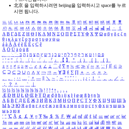
北京 을 입력하시려면
beijing
을 입력하시고 space를 누르
시면 됩니다.
ㅥ
ㅦ
ㅧ
ㅨ
ㅩ
ㅪ
ㅫ
ㅬ
ㅭ
ㅮ
ㅯ
ㅰ
ㅱ
ㅲ
ㅳ
ㅴ
ㅵ
ㅶ
ㅷ
ㅸ
ㅹ
ㅺ
ㅻ
ㅼ
ㅽ
ㅾ
ㅿ
ㆀ
ㆁ
ㆂ
ㆃ
ㆄ
ㆅ
ㆆ
ㆇ
ㆈ
ㆉ
ㆊ
ㆋ
ㆌ
ㆍ
ㆎ
Α
Β
Γ
Δ
Ε
Ζ
Η
Θ
Ι
Κ
Λ
Μ
Ν
Ξ
Ο
Π
Ρ
Σ
Τ
Υ
Φ
Χ
Ψ
Ω
α
β
γ
δ
ε
ζ
η
θ
ι
κ
λ
μ
ν
ξ
ο
π
ρ
σ
τ
υ
φ
χ
ψ
ω
á
à
Á
À
é
è
É
È
ç
Ç
ê
Ä
Ö
Ü
ä
ö
ü
ß
ְ
ֳ
ֲ
ֱ
ָ
ַ
ֵ
ֶ
ִ
ֹ
ּ
ֻ
ׂ
ׁ
ּ
ב
ה
נ
מ
צ
ת
ץ
ש
ד
ג
כ
ע
י
ח
ל
ך
ף
ק
ר
א
ט
ו
ן
ם
פ
‘
’
“
”
〔
〕
〈
〉
「
」
『
』
【
】
＂
（
）
［
］
｛
｝
±
×
÷
≠
≤
≥
∞
∴
♂
♀
∠
⊥
⌒
∂
∇
≡
≒
≪
≫
√
∽
∝
∵
∫
∬
∈
∋
⊆
⊇
⊂
⊃
∪
∩
∧
∨
￢
⇒
⇔
∀
∃
∮
∑
∏
＋
－
＜
＝
＞
、
。
·
‥
…
¨
〃
―
∥
＼
∼
´
～
ˇ
˘
˝
˚
˙
¸
˛
¡
¿
ː
！
＇
，
．
／
：
；
？
＾
＿
｀
｜
½
⅓
⅔
¼
¾
⅛
⅜
⅝
⅞
¹
²
³
⁴
ⁿ
₁
₂
₃
₄
Æ
Ð
Ħ
Ĳ
Ł
Ø
Œ
Þ
Ŧ
Ŋ
æ
đ
ð
ħ
ı
ĳ
ĸ
ŀ
ł
ø
œ
ß
þ
ŧ
ŋ
ŉ
А
Б
В
Г
Д
Е
Ё
Ж
З
И
Й
К
Л
М
Н
О
П
Р
С
Т
У
Ф
Х
Ц
Ч
Ш
Щ
Ъ
Ы
Ь
Э
Ю
Я
а
б
в
г
д
е
ё
ж
з
и
й
к
л
м
н
о
п
р
с
т
у
ф
х
ц
ч
ш
щ
ъ
ы
ь
э
ю
я
′
″
℃
Å
￠
￡
￥
¤
℉
‰
＄
％
Ｆ
￦
㎕
㎖
㎗
ℓ
㎘
㏄
㎣
㎤
㎥
㎦
㎙
㎚
㎛
㎜
㎝
㎞
㎟
㎠
㎡
㎢
㏊
㎍
㎎
㎏
㏏
㎈
㎉
㏈
㎧
㎨
㎰
㎱
㎲
㎳
㎴
㎵
㎶
㎷
㎸
㎹
㎀
㎁
㎂
㎃
㎄
㎺
㎻
㎽
㎾
㎿
㎐
㎑