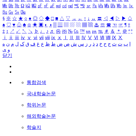
㎒
㎓
㎔
Ω
㏀
㏁
㎊
㎋
㎌
㏖
㏅
㎭
㎮
㎯
㏛
㎩
㎪
㎫
㎬
㏝
㏐
㏓
㏃
㏉
㏜
㏆
§
※
☆
★
○
●
◎
◇
◆
□
■
△
▽
→
←
↑
↓
↔
〓
◁
◀
▷
▶
♤
♠
♡
♥
♧
♣
⊙
◈
▣
◐
◑
▒
▤
▥
▨
▧
▦
▩
♨
☏
☎
☜
☞
¶
†
‡
↕
↗
↙
↖
↘
♭
♩
♪
♬
㉿
㈜
№
㏇
™
㏂
㏘
℡
＃
＆
＊
＠
ª
º
ⅰ
ⅱ
ⅲ
ⅳ
ⅴ
ⅵ
ⅶ
ⅷ
ⅸ
ⅹ
Ⅰ
Ⅱ
Ⅲ
Ⅳ
Ⅴ
Ⅵ
Ⅶ
Ⅷ
Ⅸ
Ⅹ
ا
ب
ت
ث
ج
ح
خ
د
ذ
ر
ز
س
ش
ص
ض
ط
ظ
ع
غ
ف
ق
ک
ل
م
ن
ه
و
ی
닫기
통합검색
국내학술논문
학위논문
해외학술논문
학술지