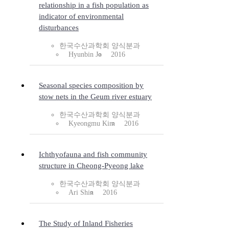
relationship in a fish population as
indicator of environmental
disturbances
한국수산과학회 양식분과
Hyunbin Jo
2016
Seasonal species composition by
stow nets in the Geum river estuary
한국수산과학회 양식분과
Kyeongmu Kim
2016
Ichthyofauna and fish community
structure in Cheong-Pyeong lake
한국수산과학회 양식분과
Ari Shin
2016
The Study of Inland Fisheries