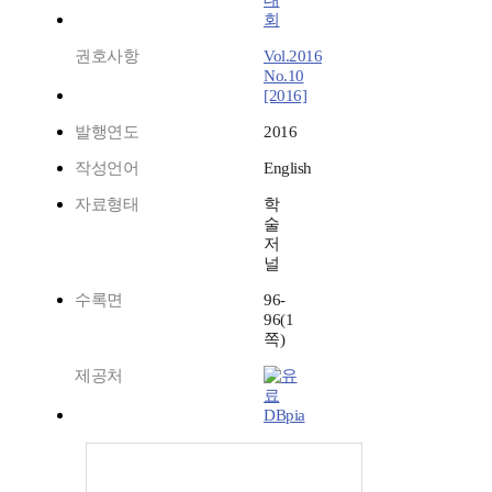
대
회
권호사항
Vol.2016
No.10
[2016]
발행연도
2016
작성언어
English
자료형태
학
술
저
널
수록면
96-
96(1
쪽)
제공처
DBpia