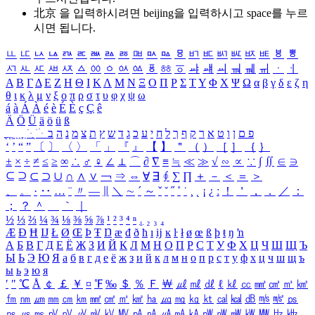
北京 을 입력하시려면
beijing
을 입력하시고 space를 누르
시면 됩니다.
ㅥ
ㅦ
ㅧ
ㅨ
ㅩ
ㅪ
ㅫ
ㅬ
ㅭ
ㅮ
ㅯ
ㅰ
ㅱ
ㅲ
ㅳ
ㅴ
ㅵ
ㅶ
ㅷ
ㅸ
ㅹ
ㅺ
ㅻ
ㅼ
ㅽ
ㅾ
ㅿ
ㆀ
ㆁ
ㆂ
ㆃ
ㆄ
ㆅ
ㆆ
ㆇ
ㆈ
ㆉ
ㆊ
ㆋ
ㆌ
ㆍ
ㆎ
Α
Β
Γ
Δ
Ε
Ζ
Η
Θ
Ι
Κ
Λ
Μ
Ν
Ξ
Ο
Π
Ρ
Σ
Τ
Υ
Φ
Χ
Ψ
Ω
α
β
γ
δ
ε
ζ
η
θ
ι
κ
λ
μ
ν
ξ
ο
π
ρ
σ
τ
υ
φ
χ
ψ
ω
á
à
Á
À
é
è
É
È
ç
Ç
ê
Ä
Ö
Ü
ä
ö
ü
ß
ְ
ֳ
ֲ
ֱ
ָ
ַ
ֵ
ֶ
ִ
ֹ
ּ
ֻ
ׂ
ׁ
ּ
ב
ה
נ
מ
צ
ת
ץ
ש
ד
ג
כ
ע
י
ח
ל
ך
ף
ק
ר
א
ט
ו
ן
ם
פ
‘
’
“
”
〔
〕
〈
〉
「
」
『
』
【
】
＂
（
）
［
］
｛
｝
±
×
÷
≠
≤
≥
∞
∴
♂
♀
∠
⊥
⌒
∂
∇
≡
≒
≪
≫
√
∽
∝
∵
∫
∬
∈
∋
⊆
⊇
⊂
⊃
∪
∩
∧
∨
￢
⇒
⇔
∀
∃
∮
∑
∏
＋
－
＜
＝
＞
、
。
·
‥
…
¨
〃
―
∥
＼
∼
´
～
ˇ
˘
˝
˚
˙
¸
˛
¡
¿
ː
！
＇
，
．
／
：
；
？
＾
＿
｀
｜
½
⅓
⅔
¼
¾
⅛
⅜
⅝
⅞
¹
²
³
⁴
ⁿ
₁
₂
₃
₄
Æ
Ð
Ħ
Ĳ
Ł
Ø
Œ
Þ
Ŧ
Ŋ
æ
đ
ð
ħ
ı
ĳ
ĸ
ŀ
ł
ø
œ
ß
þ
ŧ
ŋ
ŉ
А
Б
В
Г
Д
Е
Ё
Ж
З
И
Й
К
Л
М
Н
О
П
Р
С
Т
У
Ф
Х
Ц
Ч
Ш
Щ
Ъ
Ы
Ь
Э
Ю
Я
а
б
в
г
д
е
ё
ж
з
и
й
к
л
м
н
о
п
р
с
т
у
ф
х
ц
ч
ш
щ
ъ
ы
ь
э
ю
я
′
″
℃
Å
￠
￡
￥
¤
℉
‰
＄
％
Ｆ
￦
㎕
㎖
㎗
ℓ
㎘
㏄
㎣
㎤
㎥
㎦
㎙
㎚
㎛
㎜
㎝
㎞
㎟
㎠
㎡
㎢
㏊
㎍
㎎
㎏
㏏
㎈
㎉
㏈
㎧
㎨
㎰
㎱
㎲
㎳
㎴
㎵
㎶
㎷
㎸
㎹
㎀
㎁
㎂
㎃
㎄
㎺
㎻
㎽
㎾
㎿
㎐
㎑