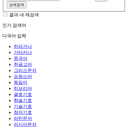
상세검색
결과 내 재검색
인기 검색어
다국어 입력
히라가나
가타카나
중국어
한글고어
그리스문자
프랑스어
독일어
히브리어
괄호기호
학술기호
기술기호
첨자기호
라틴문자
러시아문자