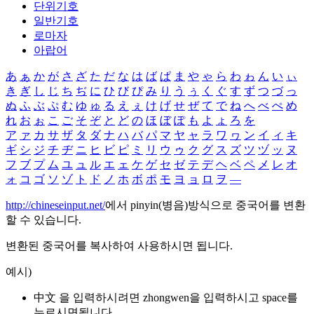
단위기호
일반기호
로마자
아랍어
あ
ぁ
か
が
さ
ざ
た
だ
な
は
ば
ぱ
ま
や
ゃ
ら
わ
ゎ
ん
い
ぃ
き
ぎ
し
じ
ち
ぢ
に
ひ
び
ぴ
み
り
う
ぅ
く
ぐ
す
ず
つ
づ
っ
ぬ
ふ
ぶ
ぷ
む
ゆ
ゅ
る
え
ぇ
け
げ
せ
ぜ
て
で
ね
へ
べ
ぺ
め
れ
お
ぉ
こ
ご
そ
ぞ
と
ど
の
ほ
ぼ
ぽ
も
よ
ょ
ろ
を
ア
ァ
カ
サ
ザ
タ
ダ
ナ
ハ
バ
パ
マ
ヤ
ャ
ラ
ワ
ヮ
ン
イ
ィ
キ
ギ
シ
ジ
チ
ヂ
ニ
ヒ
ビ
ピ
ミ
リ
ウ
ゥ
ク
グ
ス
ズ
ツ
ヅ
ッ
ヌ
フ
ブ
プ
ム
ユ
ュ
ル
エ
ェ
ケ
ゲ
セ
ゼ
テ
デ
ヘ
ベ
ペ
メ
レ
オ
ォ
コ
ゴ
ソ
ゾ
ト
ド
ノ
ホ
ボ
ポ
モ
ヨ
ョ
ロ
ヲ
―
http://chineseinput.net/
에서 pinyin(병음)방식으로 중국어를 변환
할 수 있습니다.
변환된 중국어를 복사하여 사용하시면 됩니다.
예시)
中文 을 입력하시려면
zhongwen
을 입력하시고 space를
누르시면됩니다.