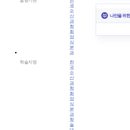
발행기관
한
국
수
나만을 위한
산
과
학
회
양
식
분
과
학술지명
한
국
수
산
과
학
회
양
식
분
과
학
술