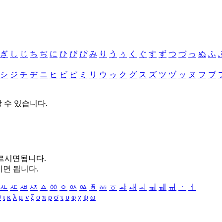
ぎ
し
じ
ち
ぢ
に
ひ
び
ぴ
み
り
う
ぅ
く
ぐ
す
ず
つ
づ
っ
ぬ
ふ
シ
ジ
チ
ヂ
ニ
ヒ
ビ
ピ
ミ
リ
ウ
ゥ
ク
グ
ス
ズ
ツ
ヅ
ッ
ヌ
フ
ブ
할 수 있습니다.
누르시면됩니다.
시면 됩니다.
ㅻ
ㅼ
ㅽ
ㅾ
ㅿ
ㆀ
ㆁ
ㆂ
ㆃ
ㆄ
ㆅ
ㆆ
ㆇ
ㆈ
ㆉ
ㆊ
ㆋ
ㆌ
ㆍ
ㆎ
θ
ι
κ
λ
μ
ν
ξ
ο
π
ρ
σ
τ
υ
φ
χ
ψ
ω