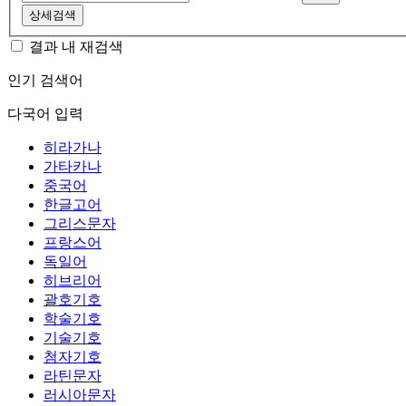
상세검색
결과 내 재검색
인기 검색어
다국어 입력
히라가나
가타카나
중국어
한글고어
그리스문자
프랑스어
독일어
히브리어
괄호기호
학술기호
기술기호
첨자기호
라틴문자
러시아문자