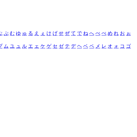
ぶ
ぷ
む
ゆ
ゅ
る
え
ぇ
け
げ
せ
ぜ
て
で
ね
へ
べ
ぺ
め
れ
お
ぉ
プ
ム
ユ
ュ
ル
エ
ェ
ケ
ゲ
セ
ゼ
テ
デ
ヘ
ベ
ペ
メ
レ
オ
ォ
コ
ゴ