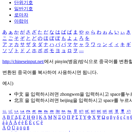
단위기호
일반기호
로마자
아랍어
あ
ぁ
か
が
さ
ざ
た
だ
な
は
ば
ぱ
ま
や
ゃ
ら
わ
ゎ
ん
い
ぃ
き
こ
ご
そ
ぞ
と
ど
の
ほ
ぼ
ぽ
も
よ
ょ
ろ
を
ア
ァ
カ
サ
ザ
タ
ダ
ナ
ハ
バ
パ
マ
ヤ
ャ
ラ
ワ
ヮ
ン
イ
ィ
キ
ギ
ソ
ゾ
ト
ド
ノ
ホ
ボ
ポ
モ
ヨ
ョ
ロ
ヲ
―
http://chineseinput.net/
에서 pinyin(병음)방식으로 중국어를 변환
변환된 중국어를 복사하여 사용하시면 됩니다.
예시)
中文 을 입력하시려면
zhongwen
을 입력하시고 space를
北京 을 입력하시려면
beijing
을 입력하시고 space를 누르
ㅥ
ㅦ
ㅧ
ㅨ
ㅩ
ㅪ
ㅫ
ㅬ
ㅭ
ㅮ
ㅯ
ㅰ
ㅱ
ㅲ
ㅳ
ㅴ
ㅵ
ㅶ
ㅷ
ㅸ
ㅹ
ㅺ
Α
Β
Γ
Δ
Ε
Ζ
Η
Θ
Ι
Κ
Λ
Μ
Ν
Ξ
Ο
Π
Ρ
Σ
Τ
Υ
Φ
Χ
Ψ
Ω
α
β
γ
δ
ε
ζ
η
á
à
Á
À
é
è
É
È
ç
Ç
ê
Ä
Ö
Ü
ä
ö
ü
ß