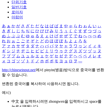
단위기호
일반기호
로마자
아랍어
あ
ぁ
か
が
さ
ざ
た
だ
な
は
ば
ぱ
ま
や
ゃ
ら
わ
ゎ
ん
い
ぃ
き
ぎ
し
じ
ち
ぢ
に
ひ
び
ぴ
み
り
う
ぅ
く
ぐ
す
ず
つ
づ
っ
ぬ
ふ
ぶ
ぷ
む
ゆ
ゅ
る
え
ぇ
け
げ
せ
ぜ
て
で
ね
へ
べ
ぺ
め
れ
お
ぉ
こ
ご
そ
ぞ
と
ど
の
ほ
ぼ
ぽ
も
よ
ょ
ろ
を
ア
ァ
カ
サ
ザ
タ
ダ
ナ
ハ
バ
パ
マ
ヤ
ャ
ラ
ワ
ヮ
ン
イ
ィ
キ
ギ
シ
ジ
チ
ヂ
ニ
ヒ
ビ
ピ
ミ
リ
ウ
ゥ
ク
グ
ス
ズ
ツ
ヅ
ッ
ヌ
フ
ブ
プ
ム
ユ
ュ
ル
エ
ェ
ケ
ゲ
セ
ゼ
テ
デ
ヘ
ベ
ペ
メ
レ
オ
ォ
コ
ゴ
ソ
ゾ
ト
ド
ノ
ホ
ボ
ポ
モ
ヨ
ョ
ロ
ヲ
―
http://chineseinput.net/
에서 pinyin(병음)방식으로 중국어를 변환
할 수 있습니다.
변환된 중국어를 복사하여 사용하시면 됩니다.
예시)
中文 을 입력하시려면
zhongwen
을 입력하시고 space를
누르시면됩니다.