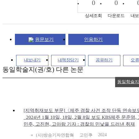
0
0
상세조회
다운로드
내보
원문보기
인용하기
내보내기
내책장담기
공유하기
오
동일학술지(권/호) 다른 논문
동일학술지
[지역취재보도 부문]〈제주 경찰 사건 조작 단독 연속보
_2024년 1월 10일, 18일, 2월 8일 보도 KBS제주 문준영,
민주, 고진현, 고아람 기자 : 경찰의 민낯을 드러낸 취재
2024
(사)방송기자연합회
고민주