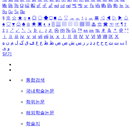
㎒
㎓
㎔
Ω
㏀
㏁
㎊
㎋
㎌
㏖
㏅
㎭
㎮
㎯
㏛
㎩
㎪
㎫
㎬
㏝
㏐
㏓
㏃
㏉
㏜
㏆
§
※
☆
★
○
●
◎
◇
◆
□
■
△
▽
→
←
↑
↓
↔
〓
◁
◀
▷
▶
♤
♠
♡
♥
♧
♣
⊙
◈
▣
◐
◑
▒
▤
▥
▨
▧
▦
▩
♨
☏
☎
☜
☞
¶
†
‡
↕
↗
↙
↖
↘
♭
♩
♪
♬
㉿
㈜
№
㏇
™
㏂
㏘
℡
＃
＆
＊
＠
ª
º
ⅰ
ⅱ
ⅲ
ⅳ
ⅴ
ⅵ
ⅶ
ⅷ
ⅸ
ⅹ
Ⅰ
Ⅱ
Ⅲ
Ⅳ
Ⅴ
Ⅵ
Ⅶ
Ⅷ
Ⅸ
Ⅹ
ا
ب
ت
ث
ج
ح
خ
د
ذ
ر
ز
س
ش
ص
ض
ط
ظ
ع
غ
ف
ق
ک
ل
م
ن
ه
و
ی
닫기
통합검색
국내학술논문
학위논문
해외학술논문
학술지