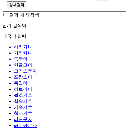
상세검색
결과 내 재검색
인기 검색어
다국어 입력
히라가나
가타카나
중국어
한글고어
그리스문자
프랑스어
독일어
히브리어
괄호기호
학술기호
기술기호
첨자기호
라틴문자
러시아문자