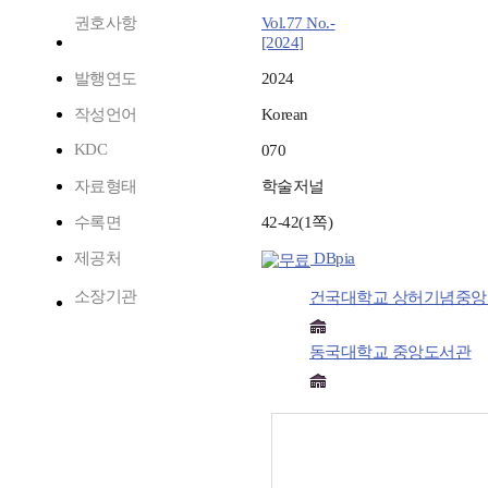
권호사항
Vol.77 No.-
[2024]
발행연도
2024
작성언어
Korean
KDC
070
자료형태
학술저널
수록면
42-42(1쪽)
제공처
DBpia
소장기관
건국대학교 상허기념중
동국대학교 중앙도서관