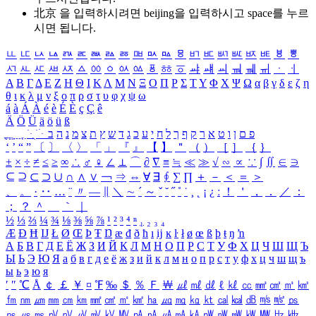
北京 을 입력하시려면
beijing
을 입력하시고 space를 누르
시면 됩니다.
ㅥ
ㅦ
ㅧ
ㅨ
ㅩ
ㅪ
ㅫ
ㅬ
ㅭ
ㅮ
ㅯ
ㅰ
ㅱ
ㅲ
ㅳ
ㅴ
ㅵ
ㅶ
ㅷ
ㅸ
ㅹ
ㅺ
ㅻ
ㅼ
ㅽ
ㅾ
ㅿ
ㆀ
ㆁ
ㆂ
ㆃ
ㆄ
ㆅ
ㆆ
ㆇ
ㆈ
ㆉ
ㆊ
ㆋ
ㆌ
ㆍ
ㆎ
Α
Β
Γ
Δ
Ε
Ζ
Η
Θ
Ι
Κ
Λ
Μ
Ν
Ξ
Ο
Π
Ρ
Σ
Τ
Υ
Φ
Χ
Ψ
Ω
α
β
γ
δ
ε
ζ
η
θ
ι
κ
λ
μ
ν
ξ
ο
π
ρ
σ
τ
υ
φ
χ
ψ
ω
á
à
Á
À
é
è
É
È
ç
Ç
ê
Ä
Ö
Ü
ä
ö
ü
ß
ְ
ֳ
ֲ
ֱ
ָ
ַ
ֵ
ֶ
ִ
ֹ
ּ
ֻ
ׂ
ׁ
ּ
ב
ה
נ
מ
צ
ת
ץ
ש
ד
ג
כ
ע
י
ח
ל
ך
ף
ק
ר
א
ט
ו
ן
ם
פ
‘
’
“
”
〔
〕
〈
〉
「
」
『
』
【
】
＂
（
）
［
］
｛
｝
±
×
÷
≠
≤
≥
∞
∴
♂
♀
∠
⊥
⌒
∂
∇
≡
≒
≪
≫
√
∽
∝
∵
∫
∬
∈
∋
⊆
⊇
⊂
⊃
∪
∩
∧
∨
￢
⇒
⇔
∀
∃
∮
∑
∏
＋
－
＜
＝
＞
、
。
·
‥
…
¨
〃
―
∥
＼
∼
´
～
ˇ
˘
˝
˚
˙
¸
˛
¡
¿
ː
！
＇
，
．
／
：
；
？
＾
＿
｀
｜
½
⅓
⅔
¼
¾
⅛
⅜
⅝
⅞
¹
²
³
⁴
ⁿ
₁
₂
₃
₄
Æ
Ð
Ħ
Ĳ
Ł
Ø
Œ
Þ
Ŧ
Ŋ
æ
đ
ð
ħ
ı
ĳ
ĸ
ŀ
ł
ø
œ
ß
þ
ŧ
ŋ
ŉ
А
Б
В
Г
Д
Е
Ё
Ж
З
И
Й
К
Л
М
Н
О
П
Р
С
Т
У
Ф
Х
Ц
Ч
Ш
Щ
Ъ
Ы
Ь
Э
Ю
Я
а
б
в
г
д
е
ё
ж
з
и
й
к
л
м
н
о
п
р
с
т
у
ф
х
ц
ч
ш
щ
ъ
ы
ь
э
ю
я
′
″
℃
Å
￠
￡
￥
¤
℉
‰
＄
％
Ｆ
￦
㎕
㎖
㎗
ℓ
㎘
㏄
㎣
㎤
㎥
㎦
㎙
㎚
㎛
㎜
㎝
㎞
㎟
㎠
㎡
㎢
㏊
㎍
㎎
㎏
㏏
㎈
㎉
㏈
㎧
㎨
㎰
㎱
㎲
㎳
㎴
㎵
㎶
㎷
㎸
㎹
㎀
㎁
㎂
㎃
㎄
㎺
㎻
㎽
㎾
㎿
㎐
㎑