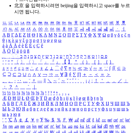
北京 을 입력하시려면
beijing
을 입력하시고 space를 누르
시면 됩니다.
ㅥ
ㅦ
ㅧ
ㅨ
ㅩ
ㅪ
ㅫ
ㅬ
ㅭ
ㅮ
ㅯ
ㅰ
ㅱ
ㅲ
ㅳ
ㅴ
ㅵ
ㅶ
ㅷ
ㅸ
ㅹ
ㅺ
ㅻ
ㅼ
ㅽ
ㅾ
ㅿ
ㆀ
ㆁ
ㆂ
ㆃ
ㆄ
ㆅ
ㆆ
ㆇ
ㆈ
ㆉ
ㆊ
ㆋ
ㆌ
ㆍ
ㆎ
Α
Β
Γ
Δ
Ε
Ζ
Η
Θ
Ι
Κ
Λ
Μ
Ν
Ξ
Ο
Π
Ρ
Σ
Τ
Υ
Φ
Χ
Ψ
Ω
α
β
γ
δ
ε
ζ
η
θ
ι
κ
λ
μ
ν
ξ
ο
π
ρ
σ
τ
υ
φ
χ
ψ
ω
á
à
Á
À
é
è
É
È
ç
Ç
ê
Ä
Ö
Ü
ä
ö
ü
ß
ְ
ֳ
ֲ
ֱ
ָ
ַ
ֵ
ֶ
ִ
ֹ
ּ
ֻ
ׂ
ׁ
ּ
ב
ה
נ
מ
צ
ת
ץ
ש
ד
ג
כ
ע
י
ח
ל
ך
ף
ק
ר
א
ט
ו
ן
ם
פ
‘
’
“
”
〔
〕
〈
〉
「
」
『
』
【
】
＂
（
）
［
］
｛
｝
±
×
÷
≠
≤
≥
∞
∴
♂
♀
∠
⊥
⌒
∂
∇
≡
≒
≪
≫
√
∽
∝
∵
∫
∬
∈
∋
⊆
⊇
⊂
⊃
∪
∩
∧
∨
￢
⇒
⇔
∀
∃
∮
∑
∏
＋
－
＜
＝
＞
、
。
·
‥
…
¨
〃
―
∥
＼
∼
´
～
ˇ
˘
˝
˚
˙
¸
˛
¡
¿
ː
！
＇
，
．
／
：
；
？
＾
＿
｀
｜
½
⅓
⅔
¼
¾
⅛
⅜
⅝
⅞
¹
²
³
⁴
ⁿ
₁
₂
₃
₄
Æ
Ð
Ħ
Ĳ
Ł
Ø
Œ
Þ
Ŧ
Ŋ
æ
đ
ð
ħ
ı
ĳ
ĸ
ŀ
ł
ø
œ
ß
þ
ŧ
ŋ
ŉ
А
Б
В
Г
Д
Е
Ё
Ж
З
И
Й
К
Л
М
Н
О
П
Р
С
Т
У
Ф
Х
Ц
Ч
Ш
Щ
Ъ
Ы
Ь
Э
Ю
Я
а
б
в
г
д
е
ё
ж
з
и
й
к
л
м
н
о
п
р
с
т
у
ф
х
ц
ч
ш
щ
ъ
ы
ь
э
ю
я
′
″
℃
Å
￠
￡
￥
¤
℉
‰
＄
％
Ｆ
￦
㎕
㎖
㎗
ℓ
㎘
㏄
㎣
㎤
㎥
㎦
㎙
㎚
㎛
㎜
㎝
㎞
㎟
㎠
㎡
㎢
㏊
㎍
㎎
㎏
㏏
㎈
㎉
㏈
㎧
㎨
㎰
㎱
㎲
㎳
㎴
㎵
㎶
㎷
㎸
㎹
㎀
㎁
㎂
㎃
㎄
㎺
㎻
㎽
㎾
㎿
㎐
㎑