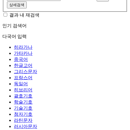
상세검색
결과 내 재검색
인기 검색어
다국어 입력
히라가나
가타카나
중국어
한글고어
그리스문자
프랑스어
독일어
히브리어
괄호기호
학술기호
기술기호
첨자기호
라틴문자
러시아문자