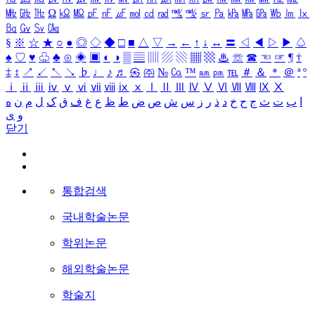
㎒
㎓
㎔
Ω
㏀
㏁
㎊
㎋
㎌
㏖
㏅
㎭
㎮
㎯
㏛
㎩
㎪
㎫
㎬
㏝
㏐
㏓
㏃
㏉
㏜
㏆
§
※
☆
★
○
●
◎
◇
◆
□
■
△
▽
→
←
↑
↓
↔
〓
◁
◀
▷
▶
♤
♠
♡
♥
♧
♣
⊙
◈
▣
◐
◑
▒
▤
▥
▨
▧
▦
▩
♨
☏
☎
☜
☞
¶
†
‡
↕
↗
↙
↖
↘
♭
♩
♪
♬
㉿
㈜
№
㏇
™
㏂
㏘
℡
＃
＆
＊
＠
ª
º
ⅰ
ⅱ
ⅲ
ⅳ
ⅴ
ⅵ
ⅶ
ⅷ
ⅸ
ⅹ
Ⅰ
Ⅱ
Ⅲ
Ⅳ
Ⅴ
Ⅵ
Ⅶ
Ⅷ
Ⅸ
Ⅹ
ا
ب
ت
ث
ج
ح
خ
د
ذ
ر
ز
س
ش
ص
ض
ط
ظ
ع
غ
ف
ق
ک
ل
م
ن
ه
و
ی
닫기
통합검색
국내학술논문
학위논문
해외학술논문
학술지