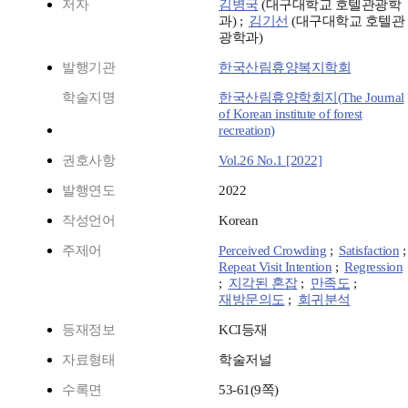
저자
김병국
(대구대학교 호텔관광학
과) ;
김기선
(대구대학교 호텔관
광학과)
발행기관
한국산림휴양복지학회
학술지명
한국산림휴양학회지(The Journal
of Korean institute of forest
recreation)
권호사항
Vol.26 No.1 [2022]
발행연도
2022
작성언어
Korean
주제어
Perceived Crowding
;
Satisfaction
Repeat Visit Intention
;
Regression
;
지각된 혼잡
;
만족도
;
재방문의도
;
회귀분석
등재정보
KCI등재
자료형태
학술저널
수록면
53-61(9쪽)