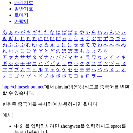
단위기호
일반기호
로마자
아랍어
あ
ぁ
か
が
さ
ざ
た
だ
な
は
ば
ぱ
ま
や
ゃ
ら
わ
ゎ
ん
い
ぃ
き
ぎ
し
じ
ち
ぢ
に
ひ
び
ぴ
み
り
う
ぅ
く
ぐ
す
ず
つ
づ
っ
ぬ
ふ
ぶ
ぷ
む
ゆ
ゅ
る
え
ぇ
け
げ
せ
ぜ
て
で
ね
へ
べ
ぺ
め
れ
お
ぉ
こ
ご
そ
ぞ
と
ど
の
ほ
ぼ
ぽ
も
よ
ょ
ろ
を
ア
ァ
カ
サ
ザ
タ
ダ
ナ
ハ
バ
パ
マ
ヤ
ャ
ラ
ワ
ヮ
ン
イ
ィ
キ
ギ
シ
ジ
チ
ヂ
ニ
ヒ
ビ
ピ
ミ
リ
ウ
ゥ
ク
グ
ス
ズ
ツ
ヅ
ッ
ヌ
フ
ブ
プ
ム
ユ
ュ
ル
エ
ェ
ケ
ゲ
セ
ゼ
テ
デ
ヘ
ベ
ペ
メ
レ
オ
ォ
コ
ゴ
ソ
ゾ
ト
ド
ノ
ホ
ボ
ポ
モ
ヨ
ョ
ロ
ヲ
―
http://chineseinput.net/
에서 pinyin(병음)방식으로 중국어를 변환
할 수 있습니다.
변환된 중국어를 복사하여 사용하시면 됩니다.
예시)
中文 을 입력하시려면
zhongwen
을 입력하시고 space를
누르시면됩니다.