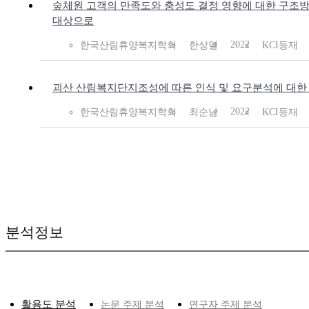
숲체원 고객의 만족도와 충성도 결정 영향에 대한 구조
대상으로
2022
한국산림휴양복지학회
한상열
KCI등재
괴산 산림복지단지조성에 따른 인식 및 요구분석에 대한
2022
한국산림휴양복지학회
최순남
KCI등재
분석정보
활용도 분석
논문 주제 분석
연구자 주제 분석