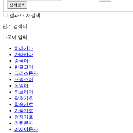
상세검색
결과 내 재검색
인기 검색어
다국어 입력
히라가나
가타카나
중국어
한글고어
그리스문자
프랑스어
독일어
히브리어
괄호기호
학술기호
기술기호
첨자기호
라틴문자
러시아문자