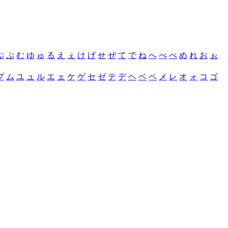
ぶ
ぷ
む
ゆ
ゅ
る
え
ぇ
け
げ
せ
ぜ
て
で
ね
へ
べ
ぺ
め
れ
お
ぉ
プ
ム
ユ
ュ
ル
エ
ェ
ケ
ゲ
セ
ゼ
テ
デ
ヘ
ベ
ペ
メ
レ
オ
ォ
コ
ゴ