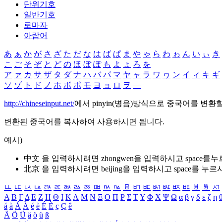
단위기호
일반기호
로마자
아랍어
あ
ぁ
か
が
さ
ざ
た
だ
な
は
ば
ぱ
ま
や
ゃ
ら
わ
ゎ
ん
い
ぃ
き
こ
ご
そ
ぞ
と
ど
の
ほ
ぼ
ぽ
も
よ
ょ
ろ
を
ア
ァ
カ
サ
ザ
タ
ダ
ナ
ハ
バ
パ
マ
ヤ
ャ
ラ
ワ
ヮ
ン
イ
ィ
キ
ギ
ソ
ゾ
ト
ド
ノ
ホ
ボ
ポ
モ
ヨ
ョ
ロ
ヲ
―
http://chineseinput.net/
에서 pinyin(병음)방식으로 중국어를 변환
변환된 중국어를 복사하여 사용하시면 됩니다.
예시)
中文 을 입력하시려면
zhongwen
을 입력하시고 space를
北京 을 입력하시려면
beijing
을 입력하시고 space를 누르
ㅥ
ㅦ
ㅧ
ㅨ
ㅩ
ㅪ
ㅫ
ㅬ
ㅭ
ㅮ
ㅯ
ㅰ
ㅱ
ㅲ
ㅳ
ㅴ
ㅵ
ㅶ
ㅷ
ㅸ
ㅹ
ㅺ
Α
Β
Γ
Δ
Ε
Ζ
Η
Θ
Ι
Κ
Λ
Μ
Ν
Ξ
Ο
Π
Ρ
Σ
Τ
Υ
Φ
Χ
Ψ
Ω
α
β
γ
δ
ε
ζ
η
á
à
Á
À
é
è
É
È
ç
Ç
ê
Ä
Ö
Ü
ä
ö
ü
ß