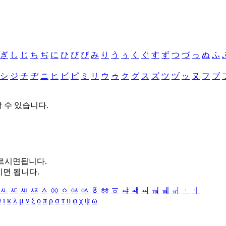
ぎ
し
じ
ち
ぢ
に
ひ
び
ぴ
み
り
う
ぅ
く
ぐ
す
ず
つ
づ
っ
ぬ
ふ
シ
ジ
チ
ヂ
ニ
ヒ
ビ
ピ
ミ
リ
ウ
ゥ
ク
グ
ス
ズ
ツ
ヅ
ッ
ヌ
フ
ブ
할 수 있습니다.
누르시면됩니다.
시면 됩니다.
ㅻ
ㅼ
ㅽ
ㅾ
ㅿ
ㆀ
ㆁ
ㆂ
ㆃ
ㆄ
ㆅ
ㆆ
ㆇ
ㆈ
ㆉ
ㆊ
ㆋ
ㆌ
ㆍ
ㆎ
θ
ι
κ
λ
μ
ν
ξ
ο
π
ρ
σ
τ
υ
φ
χ
ψ
ω