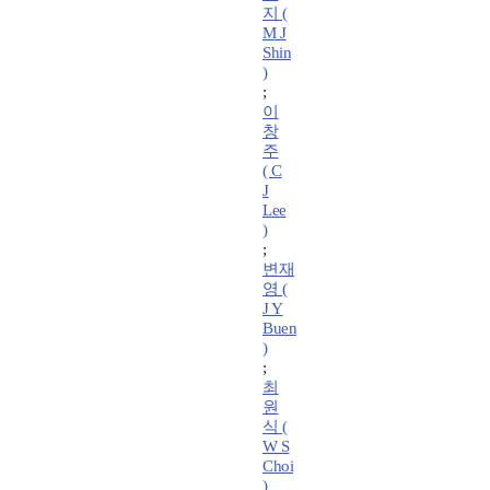
지 (
M J
Shin
)
;
이
창
주
( C
J
Lee
)
;
변재
영 (
J Y
Buen
)
;
최
원
식 (
W S
Choi
)