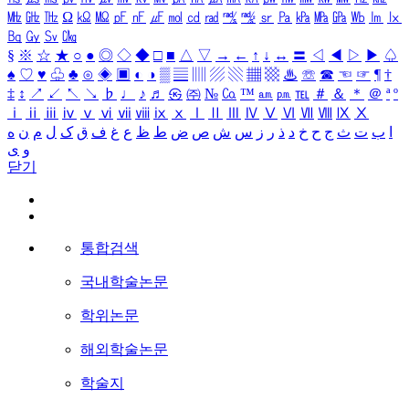
㎒
㎓
㎔
Ω
㏀
㏁
㎊
㎋
㎌
㏖
㏅
㎭
㎮
㎯
㏛
㎩
㎪
㎫
㎬
㏝
㏐
㏓
㏃
㏉
㏜
㏆
§
※
☆
★
○
●
◎
◇
◆
□
■
△
▽
→
←
↑
↓
↔
〓
◁
◀
▷
▶
♤
♠
♡
♥
♧
♣
⊙
◈
▣
◐
◑
▒
▤
▥
▨
▧
▦
▩
♨
☏
☎
☜
☞
¶
†
‡
↕
↗
↙
↖
↘
♭
♩
♪
♬
㉿
㈜
№
㏇
™
㏂
㏘
℡
＃
＆
＊
＠
ª
º
ⅰ
ⅱ
ⅲ
ⅳ
ⅴ
ⅵ
ⅶ
ⅷ
ⅸ
ⅹ
Ⅰ
Ⅱ
Ⅲ
Ⅳ
Ⅴ
Ⅵ
Ⅶ
Ⅷ
Ⅸ
Ⅹ
ا
ب
ت
ث
ج
ح
خ
د
ذ
ر
ز
س
ش
ص
ض
ط
ظ
ع
غ
ف
ق
ک
ل
م
ن
ه
و
ی
닫기
통합검색
국내학술논문
학위논문
해외학술논문
학술지