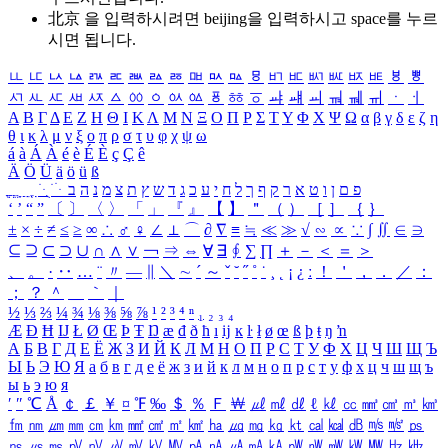
北京 을 입력하시려면
beijing
을 입력하시고 space를 누르
시면 됩니다.
ㅥ
ㅦ
ㅧ
ㅨ
ㅩ
ㅪ
ㅫ
ㅬ
ㅭ
ㅮ
ㅯ
ㅰ
ㅱ
ㅲ
ㅳ
ㅴ
ㅵ
ㅶ
ㅷ
ㅸ
ㅹ
ㅺ
ㅻ
ㅼ
ㅽ
ㅾ
ㅿ
ㆀ
ㆁ
ㆂ
ㆃ
ㆄ
ㆅ
ㆆ
ㆇ
ㆈ
ㆉ
ㆊ
ㆋ
ㆌ
ㆍ
ㆎ
Α
Β
Γ
Δ
Ε
Ζ
Η
Θ
Ι
Κ
Λ
Μ
Ν
Ξ
Ο
Π
Ρ
Σ
Τ
Υ
Φ
Χ
Ψ
Ω
α
β
γ
δ
ε
ζ
η
θ
ι
κ
λ
μ
ν
ξ
ο
π
ρ
σ
τ
υ
φ
χ
ψ
ω
á
à
Á
À
é
è
É
È
ç
Ç
ê
Ä
Ö
Ü
ä
ö
ü
ß
ְ
ֳ
ֲ
ֱ
ָ
ַ
ֵ
ֶ
ִ
ֹ
ּ
ֻ
ׂ
ׁ
ּ
ב
ה
נ
מ
צ
ת
ץ
ש
ד
ג
כ
ע
י
ח
ל
ך
ף
ק
ר
א
ט
ו
ן
ם
פ
‘
’
“
”
〔
〕
〈
〉
「
」
『
』
【
】
＂
（
）
［
］
｛
｝
±
×
÷
≠
≤
≥
∞
∴
♂
♀
∠
⊥
⌒
∂
∇
≡
≒
≪
≫
√
∽
∝
∵
∫
∬
∈
∋
⊆
⊇
⊂
⊃
∪
∩
∧
∨
￢
⇒
⇔
∀
∃
∮
∑
∏
＋
－
＜
＝
＞
、
。
·
‥
…
¨
〃
―
∥
＼
∼
´
～
ˇ
˘
˝
˚
˙
¸
˛
¡
¿
ː
！
＇
，
．
／
：
；
？
＾
＿
｀
｜
½
⅓
⅔
¼
¾
⅛
⅜
⅝
⅞
¹
²
³
⁴
ⁿ
₁
₂
₃
₄
Æ
Ð
Ħ
Ĳ
Ł
Ø
Œ
Þ
Ŧ
Ŋ
æ
đ
ð
ħ
ı
ĳ
ĸ
ŀ
ł
ø
œ
ß
þ
ŧ
ŋ
ŉ
А
Б
В
Г
Д
Е
Ё
Ж
З
И
Й
К
Л
М
Н
О
П
Р
С
Т
У
Ф
Х
Ц
Ч
Ш
Щ
Ъ
Ы
Ь
Э
Ю
Я
а
б
в
г
д
е
ё
ж
з
и
й
к
л
м
н
о
п
р
с
т
у
ф
х
ц
ч
ш
щ
ъ
ы
ь
э
ю
я
′
″
℃
Å
￠
￡
￥
¤
℉
‰
＄
％
Ｆ
￦
㎕
㎖
㎗
ℓ
㎘
㏄
㎣
㎤
㎥
㎦
㎙
㎚
㎛
㎜
㎝
㎞
㎟
㎠
㎡
㎢
㏊
㎍
㎎
㎏
㏏
㎈
㎉
㏈
㎧
㎨
㎰
㎱
㎲
㎳
㎴
㎵
㎶
㎷
㎸
㎹
㎀
㎁
㎂
㎃
㎄
㎺
㎻
㎽
㎾
㎿
㎐
㎑