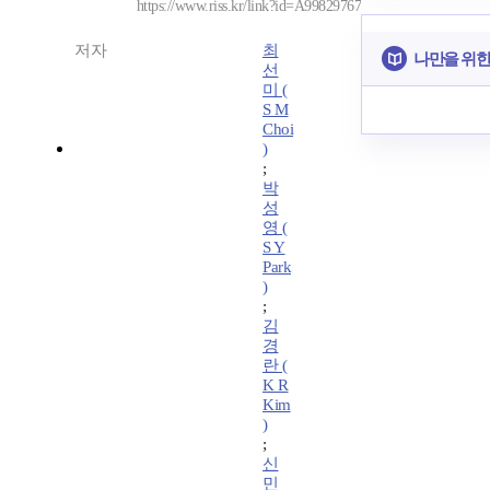
https://www.riss.kr/link?id=A99829767
저자
최
나만을 위한
선
미 (
S M
Choi
)
;
박
성
영 (
S Y
Park
)
;
김
경
란 (
K R
Kim
)
;
신
민