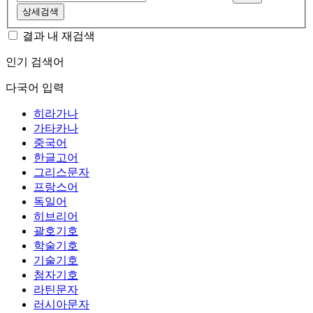
상세검색
결과 내 재검색
인기 검색어
다국어 입력
히라가나
가타카나
중국어
한글고어
그리스문자
프랑스어
독일어
히브리어
괄호기호
학술기호
기술기호
첨자기호
라틴문자
러시아문자