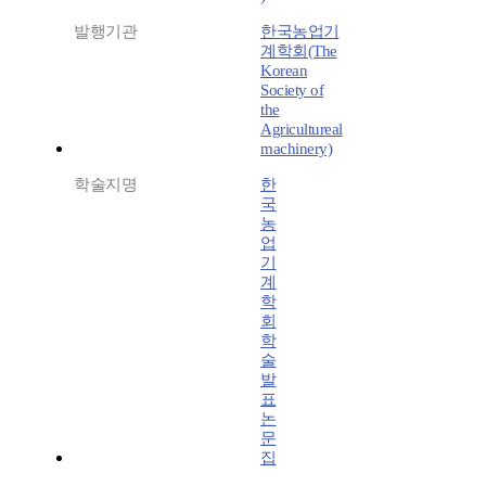
발행기관
한국농업기
계학회(The
Korean
Society of
the
Agricultureal
machinery)
학술지명
한
국
농
업
기
계
학
회
학
술
발
표
논
문
집