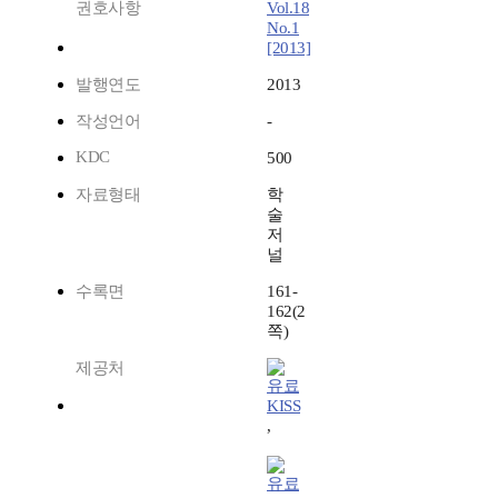
권호사항
Vol.18
No.1
[2013]
발행연도
2013
작성언어
-
KDC
500
자료형태
학
술
저
널
수록면
161-
162(2
쪽)
제공처
KISS
,