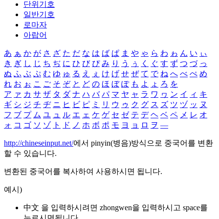
단위기호
일반기호
로마자
아랍어
あ
ぁ
か
が
さ
ざ
た
だ
な
は
ば
ぱ
ま
や
ゃ
ら
わ
ゎ
ん
い
ぃ
き
ぎ
し
じ
ち
ぢ
に
ひ
び
ぴ
み
り
う
ぅ
く
ぐ
す
ず
つ
づ
っ
ぬ
ふ
ぶ
ぷ
む
ゆ
ゅ
る
え
ぇ
け
げ
せ
ぜ
て
で
ね
へ
べ
ぺ
め
れ
お
ぉ
こ
ご
そ
ぞ
と
ど
の
ほ
ぼ
ぽ
も
よ
ょ
ろ
を
ア
ァ
カ
サ
ザ
タ
ダ
ナ
ハ
バ
パ
マ
ヤ
ャ
ラ
ワ
ヮ
ン
イ
ィ
キ
ギ
シ
ジ
チ
ヂ
ニ
ヒ
ビ
ピ
ミ
リ
ウ
ゥ
ク
グ
ス
ズ
ツ
ヅ
ッ
ヌ
フ
ブ
プ
ム
ユ
ュ
ル
エ
ェ
ケ
ゲ
セ
ゼ
テ
デ
ヘ
ベ
ペ
メ
レ
オ
ォ
コ
ゴ
ソ
ゾ
ト
ド
ノ
ホ
ボ
ポ
モ
ヨ
ョ
ロ
ヲ
―
http://chineseinput.net/
에서 pinyin(병음)방식으로 중국어를 변환
할 수 있습니다.
변환된 중국어를 복사하여 사용하시면 됩니다.
예시)
中文 을 입력하시려면
zhongwen
을 입력하시고 space를
누르시면됩니다.