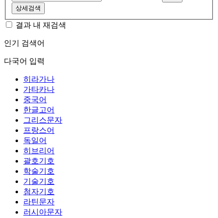
상세검색
결과 내 재검색
인기 검색어
다국어 입력
히라가나
가타카나
중국어
한글고어
그리스문자
프랑스어
독일어
히브리어
괄호기호
학술기호
기술기호
첨자기호
라틴문자
러시아문자