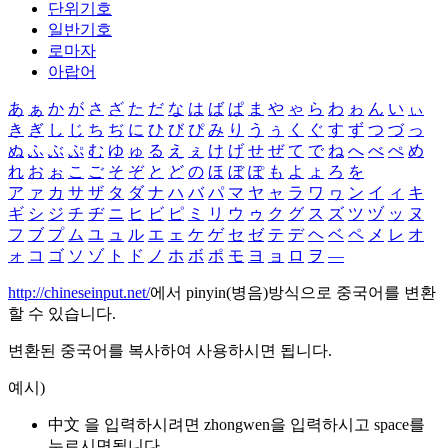
단위기호
일반기호
로마자
아랍어
あ
ぁ
か
が
さ
ざ
た
だ
な
は
ば
ぱ
ま
や
ゃ
ら
わ
ゎ
ん
い
ぃ
き
ぎ
し
じ
ち
ぢ
に
ひ
び
ぴ
み
り
う
ぅ
く
ぐ
す
ず
つ
づ
っ
ぬ
ふ
ぶ
ぷ
む
ゆ
ゅ
る
え
ぇ
け
げ
せ
ぜ
て
で
ね
へ
べ
ぺ
め
れ
お
ぉ
こ
ご
そ
ぞ
と
ど
の
ほ
ぼ
ぽ
も
よ
ょ
ろ
を
ア
ァ
カ
サ
ザ
タ
ダ
ナ
ハ
バ
パ
マ
ヤ
ャ
ラ
ワ
ヮ
ン
イ
ィ
キ
ギ
シ
ジ
チ
ヂ
ニ
ヒ
ビ
ピ
ミ
リ
ウ
ゥ
ク
グ
ス
ズ
ツ
ヅ
ッ
ヌ
フ
ブ
プ
ム
ユ
ュ
ル
エ
ェ
ケ
ゲ
セ
ゼ
テ
デ
ヘ
ベ
ペ
メ
レ
オ
ォ
コ
ゴ
ソ
ゾ
ト
ド
ノ
ホ
ボ
ポ
モ
ヨ
ョ
ロ
ヲ
―
http://chineseinput.net/
에서 pinyin(병음)방식으로 중국어를 변환
할 수 있습니다.
변환된 중국어를 복사하여 사용하시면 됩니다.
예시)
中文 을 입력하시려면
zhongwen
을 입력하시고 space를
누르시면됩니다.