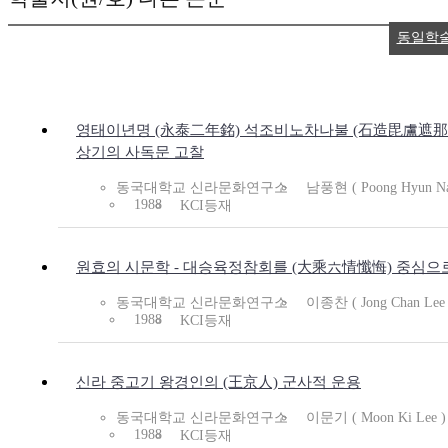
동일학
영태이년명 (永泰二年銘) 석조비노차나불 (石造毘盧遮那
상기의 사독문 고찰
동국대학교 신라문화연구소
남풍현 ( Poong Hyun N
1988
KCI등재
원효의 시문학 - 대승육정참회를 (大乘六情懺悔) 중심으로
동국대학교 신라문화연구소
이종찬 ( Jong Chan Lee 
1988
KCI등재
신라 중고기 왕경인의 (王京人) 군사적 운용
동국대학교 신라문화연구소
이문기 ( Moon Ki Lee )
1988
KCI등재