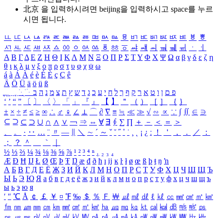
北京 을 입력하시려면
beijing
을 입력하시고 space를 누르
시면 됩니다.
ㅥ
ㅦ
ㅧ
ㅨ
ㅩ
ㅪ
ㅫ
ㅬ
ㅭ
ㅮ
ㅯ
ㅰ
ㅱ
ㅲ
ㅳ
ㅴ
ㅵ
ㅶ
ㅷ
ㅸ
ㅹ
ㅺ
ㅻ
ㅼ
ㅽ
ㅾ
ㅿ
ㆀ
ㆁ
ㆂ
ㆃ
ㆄ
ㆅ
ㆆ
ㆇ
ㆈ
ㆉ
ㆊ
ㆋ
ㆌ
ㆍ
ㆎ
Α
Β
Γ
Δ
Ε
Ζ
Η
Θ
Ι
Κ
Λ
Μ
Ν
Ξ
Ο
Π
Ρ
Σ
Τ
Υ
Φ
Χ
Ψ
Ω
α
β
γ
δ
ε
ζ
η
θ
ι
κ
λ
μ
ν
ξ
ο
π
ρ
σ
τ
υ
φ
χ
ψ
ω
á
à
Á
À
é
è
É
È
ç
Ç
ê
Ä
Ö
Ü
ä
ö
ü
ß
ְ
ֳ
ֲ
ֱ
ָ
ַ
ֵ
ֶ
ִ
ֹ
ּ
ֻ
ׂ
ׁ
ּ
ב
ה
נ
מ
צ
ת
ץ
ש
ד
ג
כ
ע
י
ח
ל
ך
ף
ק
ר
א
ט
ו
ן
ם
פ
‘
’
“
”
〔
〕
〈
〉
「
」
『
』
【
】
＂
（
）
［
］
｛
｝
±
×
÷
≠
≤
≥
∞
∴
♂
♀
∠
⊥
⌒
∂
∇
≡
≒
≪
≫
√
∽
∝
∵
∫
∬
∈
∋
⊆
⊇
⊂
⊃
∪
∩
∧
∨
￢
⇒
⇔
∀
∃
∮
∑
∏
＋
－
＜
＝
＞
、
。
·
‥
…
¨
〃
―
∥
＼
∼
´
～
ˇ
˘
˝
˚
˙
¸
˛
¡
¿
ː
！
＇
，
．
／
：
；
？
＾
＿
｀
｜
½
⅓
⅔
¼
¾
⅛
⅜
⅝
⅞
¹
²
³
⁴
ⁿ
₁
₂
₃
₄
Æ
Ð
Ħ
Ĳ
Ł
Ø
Œ
Þ
Ŧ
Ŋ
æ
đ
ð
ħ
ı
ĳ
ĸ
ŀ
ł
ø
œ
ß
þ
ŧ
ŋ
ŉ
А
Б
В
Г
Д
Е
Ё
Ж
З
И
Й
К
Л
М
Н
О
П
Р
С
Т
У
Ф
Х
Ц
Ч
Ш
Щ
Ъ
Ы
Ь
Э
Ю
Я
а
б
в
г
д
е
ё
ж
з
и
й
к
л
м
н
о
п
р
с
т
у
ф
х
ц
ч
ш
щ
ъ
ы
ь
э
ю
я
′
″
℃
Å
￠
￡
￥
¤
℉
‰
＄
％
Ｆ
￦
㎕
㎖
㎗
ℓ
㎘
㏄
㎣
㎤
㎥
㎦
㎙
㎚
㎛
㎜
㎝
㎞
㎟
㎠
㎡
㎢
㏊
㎍
㎎
㎏
㏏
㎈
㎉
㏈
㎧
㎨
㎰
㎱
㎲
㎳
㎴
㎵
㎶
㎷
㎸
㎹
㎀
㎁
㎂
㎃
㎄
㎺
㎻
㎽
㎾
㎿
㎐
㎑