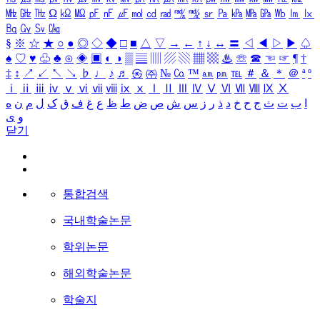
㎒
㎓
㎔
Ω
㏀
㏁
㎊
㎋
㎌
㏖
㏅
㎭
㎮
㎯
㏛
㎩
㎪
㎫
㎬
㏝
㏐
㏓
㏃
㏉
㏜
㏆
§
※
☆
★
○
●
◎
◇
◆
□
■
△
▽
→
←
↑
↓
↔
〓
◁
◀
▷
▶
♤
♠
♡
♥
♧
♣
⊙
◈
▣
◐
◑
▒
▤
▥
▨
▧
▦
▩
♨
☏
☎
☜
☞
¶
†
‡
↕
↗
↙
↖
↘
♭
♩
♪
♬
㉿
㈜
№
㏇
™
㏂
㏘
℡
＃
＆
＊
＠
ª
º
ⅰ
ⅱ
ⅲ
ⅳ
ⅴ
ⅵ
ⅶ
ⅷ
ⅸ
ⅹ
Ⅰ
Ⅱ
Ⅲ
Ⅳ
Ⅴ
Ⅵ
Ⅶ
Ⅷ
Ⅸ
Ⅹ
ا
ب
ت
ث
ج
ح
خ
د
ذ
ر
ز
س
ش
ص
ض
ط
ظ
ع
غ
ف
ق
ک
ل
م
ن
ه
و
ی
닫기
통합검색
국내학술논문
학위논문
해외학술논문
학술지