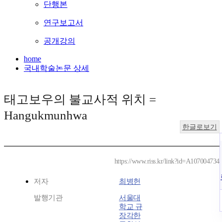
단행본
연구보고서
공개강의
home
국내학술논문 상세
태고보우의 불교사적 위치 =
Hangukmunhwa
한글로보기
https://www.riss.kr/link?id=A107004734
저자
최병헌
발행기관
서울대
학교 규
장각한