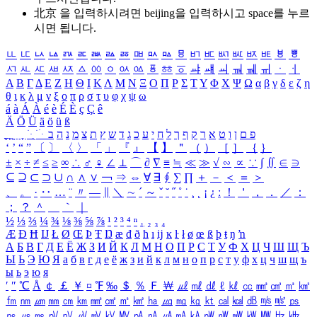
北京 을 입력하시려면
beijing
을 입력하시고 space를 누르
시면 됩니다.
ㅥ
ㅦ
ㅧ
ㅨ
ㅩ
ㅪ
ㅫ
ㅬ
ㅭ
ㅮ
ㅯ
ㅰ
ㅱ
ㅲ
ㅳ
ㅴ
ㅵ
ㅶ
ㅷ
ㅸ
ㅹ
ㅺ
ㅻ
ㅼ
ㅽ
ㅾ
ㅿ
ㆀ
ㆁ
ㆂ
ㆃ
ㆄ
ㆅ
ㆆ
ㆇ
ㆈ
ㆉ
ㆊ
ㆋ
ㆌ
ㆍ
ㆎ
Α
Β
Γ
Δ
Ε
Ζ
Η
Θ
Ι
Κ
Λ
Μ
Ν
Ξ
Ο
Π
Ρ
Σ
Τ
Υ
Φ
Χ
Ψ
Ω
α
β
γ
δ
ε
ζ
η
θ
ι
κ
λ
μ
ν
ξ
ο
π
ρ
σ
τ
υ
φ
χ
ψ
ω
á
à
Á
À
é
è
É
È
ç
Ç
ê
Ä
Ö
Ü
ä
ö
ü
ß
ְ
ֳ
ֲ
ֱ
ָ
ַ
ֵ
ֶ
ִ
ֹ
ּ
ֻ
ׂ
ׁ
ּ
ב
ה
נ
מ
צ
ת
ץ
ש
ד
ג
כ
ע
י
ח
ל
ך
ף
ק
ר
א
ט
ו
ן
ם
פ
‘
’
“
”
〔
〕
〈
〉
「
」
『
』
【
】
＂
（
）
［
］
｛
｝
±
×
÷
≠
≤
≥
∞
∴
♂
♀
∠
⊥
⌒
∂
∇
≡
≒
≪
≫
√
∽
∝
∵
∫
∬
∈
∋
⊆
⊇
⊂
⊃
∪
∩
∧
∨
￢
⇒
⇔
∀
∃
∮
∑
∏
＋
－
＜
＝
＞
、
。
·
‥
…
¨
〃
―
∥
＼
∼
´
～
ˇ
˘
˝
˚
˙
¸
˛
¡
¿
ː
！
＇
，
．
／
：
；
？
＾
＿
｀
｜
½
⅓
⅔
¼
¾
⅛
⅜
⅝
⅞
¹
²
³
⁴
ⁿ
₁
₂
₃
₄
Æ
Ð
Ħ
Ĳ
Ł
Ø
Œ
Þ
Ŧ
Ŋ
æ
đ
ð
ħ
ı
ĳ
ĸ
ŀ
ł
ø
œ
ß
þ
ŧ
ŋ
ŉ
А
Б
В
Г
Д
Е
Ё
Ж
З
И
Й
К
Л
М
Н
О
П
Р
С
Т
У
Ф
Х
Ц
Ч
Ш
Щ
Ъ
Ы
Ь
Э
Ю
Я
а
б
в
г
д
е
ё
ж
з
и
й
к
л
м
н
о
п
р
с
т
у
ф
х
ц
ч
ш
щ
ъ
ы
ь
э
ю
я
′
″
℃
Å
￠
￡
￥
¤
℉
‰
＄
％
Ｆ
￦
㎕
㎖
㎗
ℓ
㎘
㏄
㎣
㎤
㎥
㎦
㎙
㎚
㎛
㎜
㎝
㎞
㎟
㎠
㎡
㎢
㏊
㎍
㎎
㎏
㏏
㎈
㎉
㏈
㎧
㎨
㎰
㎱
㎲
㎳
㎴
㎵
㎶
㎷
㎸
㎹
㎀
㎁
㎂
㎃
㎄
㎺
㎻
㎽
㎾
㎿
㎐
㎑