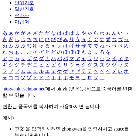
단위기호
일반기호
로마자
아랍어
あ
ぁ
か
が
さ
ざ
た
だ
な
は
ば
ぱ
ま
や
ゃ
ら
わ
ゎ
ん
い
ぃ
き
ぎ
し
じ
ち
ぢ
に
ひ
び
ぴ
み
り
う
ぅ
く
ぐ
す
ず
つ
づ
っ
ぬ
ふ
ぶ
ぷ
む
ゆ
ゅ
る
え
ぇ
け
げ
せ
ぜ
て
で
ね
へ
べ
ぺ
め
れ
お
ぉ
こ
ご
そ
ぞ
と
ど
の
ほ
ぼ
ぽ
も
よ
ょ
ろ
を
ア
ァ
カ
サ
ザ
タ
ダ
ナ
ハ
バ
パ
マ
ヤ
ャ
ラ
ワ
ヮ
ン
イ
ィ
キ
ギ
シ
ジ
チ
ヂ
ニ
ヒ
ビ
ピ
ミ
リ
ウ
ゥ
ク
グ
ス
ズ
ツ
ヅ
ッ
ヌ
フ
ブ
プ
ム
ユ
ュ
ル
エ
ェ
ケ
ゲ
セ
ゼ
テ
デ
ヘ
ベ
ペ
メ
レ
オ
ォ
コ
ゴ
ソ
ゾ
ト
ド
ノ
ホ
ボ
ポ
モ
ヨ
ョ
ロ
ヲ
―
http://chineseinput.net/
에서 pinyin(병음)방식으로 중국어를 변환
할 수 있습니다.
변환된 중국어를 복사하여 사용하시면 됩니다.
예시)
中文 을 입력하시려면
zhongwen
을 입력하시고 space를
누르시면됩니다.