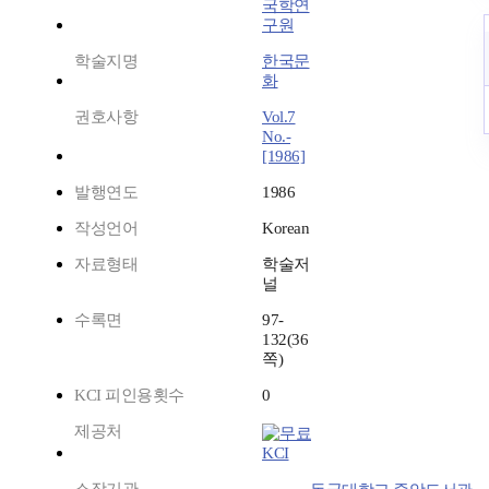
국학연
구원
학술지명
한국문
화
권호사항
Vol.7
No.-
[1986]
발행연도
1986
작성언어
Korean
자료형태
학술저
널
수록면
97-
132(36
쪽)
KCI 피인용횟수
0
제공처
KCI