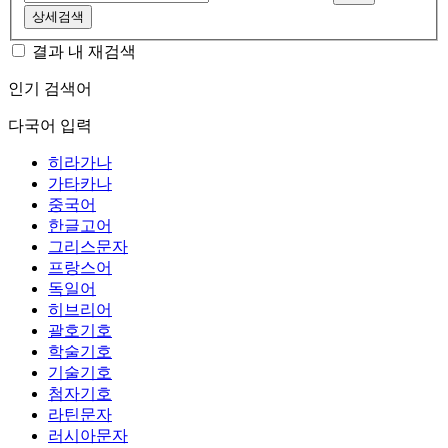
상세검색
결과 내 재검색
인기 검색어
다국어 입력
히라가나
가타카나
중국어
한글고어
그리스문자
프랑스어
독일어
히브리어
괄호기호
학술기호
기술기호
첨자기호
라틴문자
러시아문자