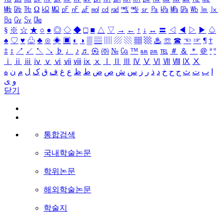
㎒
㎓
㎔
Ω
㏀
㏁
㎊
㎋
㎌
㏖
㏅
㎭
㎮
㎯
㏛
㎩
㎪
㎫
㎬
㏝
㏐
㏓
㏃
㏉
㏜
㏆
§
※
☆
★
○
●
◎
◇
◆
□
■
△
▽
→
←
↑
↓
↔
〓
◁
◀
▷
▶
♤
♠
♡
♥
♧
♣
⊙
◈
▣
◐
◑
▒
▤
▥
▨
▧
▦
▩
♨
☏
☎
☜
☞
¶
†
‡
↕
↗
↙
↖
↘
♭
♩
♪
♬
㉿
㈜
№
㏇
™
㏂
㏘
℡
＃
＆
＊
＠
ª
º
ⅰ
ⅱ
ⅲ
ⅳ
ⅴ
ⅵ
ⅶ
ⅷ
ⅸ
ⅹ
Ⅰ
Ⅱ
Ⅲ
Ⅳ
Ⅴ
Ⅵ
Ⅶ
Ⅷ
Ⅸ
Ⅹ
ا
ب
ت
ث
ج
ح
خ
د
ذ
ر
ز
س
ش
ص
ض
ط
ظ
ع
غ
ف
ق
ک
ل
م
ن
ه
و
ی
닫기
통합검색
국내학술논문
학위논문
해외학술논문
학술지