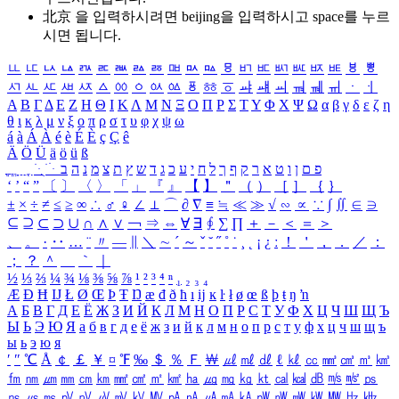
北京 을 입력하시려면
beijing
을 입력하시고 space를 누르
시면 됩니다.
ㅥ
ㅦ
ㅧ
ㅨ
ㅩ
ㅪ
ㅫ
ㅬ
ㅭ
ㅮ
ㅯ
ㅰ
ㅱ
ㅲ
ㅳ
ㅴ
ㅵ
ㅶ
ㅷ
ㅸ
ㅹ
ㅺ
ㅻ
ㅼ
ㅽ
ㅾ
ㅿ
ㆀ
ㆁ
ㆂ
ㆃ
ㆄ
ㆅ
ㆆ
ㆇ
ㆈ
ㆉ
ㆊ
ㆋ
ㆌ
ㆍ
ㆎ
Α
Β
Γ
Δ
Ε
Ζ
Η
Θ
Ι
Κ
Λ
Μ
Ν
Ξ
Ο
Π
Ρ
Σ
Τ
Υ
Φ
Χ
Ψ
Ω
α
β
γ
δ
ε
ζ
η
θ
ι
κ
λ
μ
ν
ξ
ο
π
ρ
σ
τ
υ
φ
χ
ψ
ω
á
à
Á
À
é
è
É
È
ç
Ç
ê
Ä
Ö
Ü
ä
ö
ü
ß
ְ
ֳ
ֲ
ֱ
ָ
ַ
ֵ
ֶ
ִ
ֹ
ּ
ֻ
ׂ
ׁ
ּ
ב
ה
נ
מ
צ
ת
ץ
ש
ד
ג
כ
ע
י
ח
ל
ך
ף
ק
ר
א
ט
ו
ן
ם
פ
‘
’
“
”
〔
〕
〈
〉
「
」
『
』
【
】
＂
（
）
［
］
｛
｝
±
×
÷
≠
≤
≥
∞
∴
♂
♀
∠
⊥
⌒
∂
∇
≡
≒
≪
≫
√
∽
∝
∵
∫
∬
∈
∋
⊆
⊇
⊂
⊃
∪
∩
∧
∨
￢
⇒
⇔
∀
∃
∮
∑
∏
＋
－
＜
＝
＞
、
。
·
‥
…
¨
〃
―
∥
＼
∼
´
～
ˇ
˘
˝
˚
˙
¸
˛
¡
¿
ː
！
＇
，
．
／
：
；
？
＾
＿
｀
｜
½
⅓
⅔
¼
¾
⅛
⅜
⅝
⅞
¹
²
³
⁴
ⁿ
₁
₂
₃
₄
Æ
Ð
Ħ
Ĳ
Ł
Ø
Œ
Þ
Ŧ
Ŋ
æ
đ
ð
ħ
ı
ĳ
ĸ
ŀ
ł
ø
œ
ß
þ
ŧ
ŋ
ŉ
А
Б
В
Г
Д
Е
Ё
Ж
З
И
Й
К
Л
М
Н
О
П
Р
С
Т
У
Ф
Х
Ц
Ч
Ш
Щ
Ъ
Ы
Ь
Э
Ю
Я
а
б
в
г
д
е
ё
ж
з
и
й
к
л
м
н
о
п
р
с
т
у
ф
х
ц
ч
ш
щ
ъ
ы
ь
э
ю
я
′
″
℃
Å
￠
￡
￥
¤
℉
‰
＄
％
Ｆ
￦
㎕
㎖
㎗
ℓ
㎘
㏄
㎣
㎤
㎥
㎦
㎙
㎚
㎛
㎜
㎝
㎞
㎟
㎠
㎡
㎢
㏊
㎍
㎎
㎏
㏏
㎈
㎉
㏈
㎧
㎨
㎰
㎱
㎲
㎳
㎴
㎵
㎶
㎷
㎸
㎹
㎀
㎁
㎂
㎃
㎄
㎺
㎻
㎽
㎾
㎿
㎐
㎑