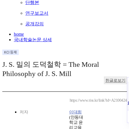
단행본
연구보고서
공개강의
home
국내학술논문 상세
J. S. 밀의 도덕철학 = The Moral
Philosophy of J. S. Mill
한글로보기
https://www.riss.kr/link?id=A2100424
저자
이대희
(안동대
학교 윤
리교육