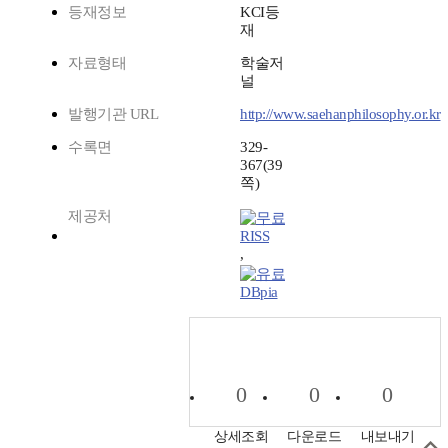
등재정보
KCI등
재
자료형태
학술저
널
발행기관 URL
http://www.saehanphilosophy.or.kr
수록면
329-
367(39
쪽)
제공처
RISS
,
DBpia
0
0
0
상세조회
다운로드
내보내기