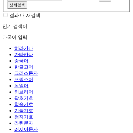
상세검색
결과 내 재검색
인기 검색어
다국어 입력
히라가나
가타카나
중국어
한글고어
그리스문자
프랑스어
독일어
히브리어
괄호기호
학술기호
기술기호
첨자기호
라틴문자
러시아문자