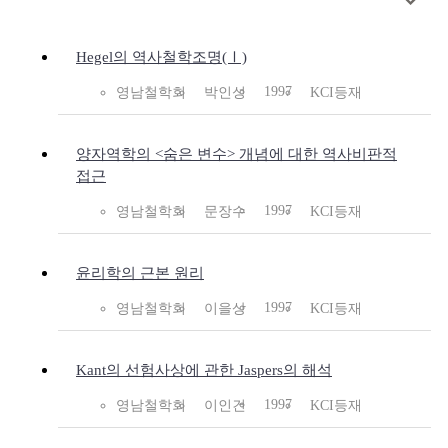
Hegel의 역사철학조명(Ⅰ)
1997
영남철학회
박인성
KCI등재
양자역학의 <숨은 변수> 개념에 대한 역사비판적
접근
1997
영남철학회
문장수
KCI등재
윤리학의 근본 원리
1997
영남철학회
이을상
KCI등재
Kant의 선험사상에 관한 Jaspers의 해석
1997
영남철학회
이인건
KCI등재