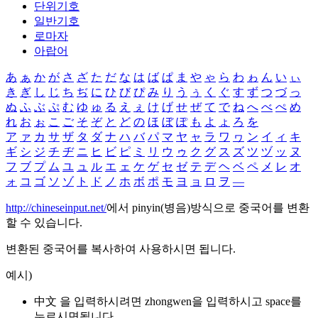
단위기호
일반기호
로마자
아랍어
あ
ぁ
か
が
さ
ざ
た
だ
な
は
ば
ぱ
ま
や
ゃ
ら
わ
ゎ
ん
い
ぃ
き
ぎ
し
じ
ち
ぢ
に
ひ
び
ぴ
み
り
う
ぅ
く
ぐ
す
ず
つ
づ
っ
ぬ
ふ
ぶ
ぷ
む
ゆ
ゅ
る
え
ぇ
け
げ
せ
ぜ
て
で
ね
へ
べ
ぺ
め
れ
お
ぉ
こ
ご
そ
ぞ
と
ど
の
ほ
ぼ
ぽ
も
よ
ょ
ろ
を
ア
ァ
カ
サ
ザ
タ
ダ
ナ
ハ
バ
パ
マ
ヤ
ャ
ラ
ワ
ヮ
ン
イ
ィ
キ
ギ
シ
ジ
チ
ヂ
ニ
ヒ
ビ
ピ
ミ
リ
ウ
ゥ
ク
グ
ス
ズ
ツ
ヅ
ッ
ヌ
フ
ブ
プ
ム
ユ
ュ
ル
エ
ェ
ケ
ゲ
セ
ゼ
テ
デ
ヘ
ベ
ペ
メ
レ
オ
ォ
コ
ゴ
ソ
ゾ
ト
ド
ノ
ホ
ボ
ポ
モ
ヨ
ョ
ロ
ヲ
―
http://chineseinput.net/
에서 pinyin(병음)방식으로 중국어를 변환
할 수 있습니다.
변환된 중국어를 복사하여 사용하시면 됩니다.
예시)
中文 을 입력하시려면
zhongwen
을 입력하시고 space를
누르시면됩니다.