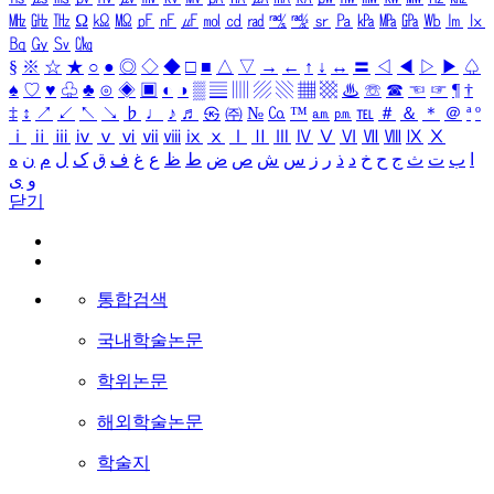
㎒
㎓
㎔
Ω
㏀
㏁
㎊
㎋
㎌
㏖
㏅
㎭
㎮
㎯
㏛
㎩
㎪
㎫
㎬
㏝
㏐
㏓
㏃
㏉
㏜
㏆
§
※
☆
★
○
●
◎
◇
◆
□
■
△
▽
→
←
↑
↓
↔
〓
◁
◀
▷
▶
♤
♠
♡
♥
♧
♣
⊙
◈
▣
◐
◑
▒
▤
▥
▨
▧
▦
▩
♨
☏
☎
☜
☞
¶
†
‡
↕
↗
↙
↖
↘
♭
♩
♪
♬
㉿
㈜
№
㏇
™
㏂
㏘
℡
＃
＆
＊
＠
ª
º
ⅰ
ⅱ
ⅲ
ⅳ
ⅴ
ⅵ
ⅶ
ⅷ
ⅸ
ⅹ
Ⅰ
Ⅱ
Ⅲ
Ⅳ
Ⅴ
Ⅵ
Ⅶ
Ⅷ
Ⅸ
Ⅹ
ا
ب
ت
ث
ج
ح
خ
د
ذ
ر
ز
س
ش
ص
ض
ط
ظ
ع
غ
ف
ق
ک
ل
م
ن
ه
و
ی
닫기
통합검색
국내학술논문
학위논문
해외학술논문
학술지