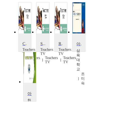
Child Abuse: Girl Speaks Out
Self-Esteem
Raising Self-Esteem
아동복지론
Teachers
Teachers
Teachers
삼
TV
TV
TV
육
Teachers
Teachers
Teachers
대
TV
TV
TV
학
교
조
미
숙
아동학대와 가정폭력
한
서
대
학