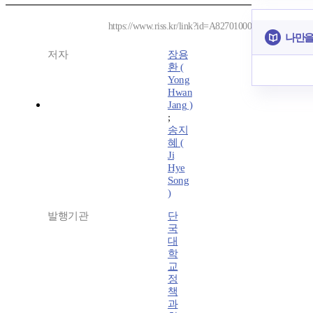
https://www.riss.kr/link?id=A82701000
나만을
저자
장용
환 (
Yong
Hwan
Jang )
;
송지
혜 (
Ji
Hye
Song
)
발행기관
단
국
대
학
교
정
책
과