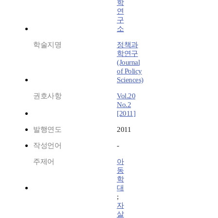
학
연
구
소
학술지명
정책과
학연구
(Journal
of Policy
Sciences)
권호사항
Vol.20
No.2
[2011]
발행연도
2011
작성언어
-
주제어
아
동
학
대
;
자
살