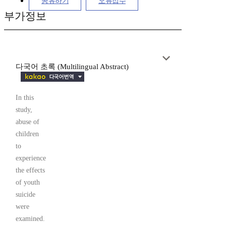
공유하기
오류접수
부가정보
다국어 초록 (Multilingual Abstract)
In this
study,
abuse of
children
to
experience
the effects
of youth
suicide
were
examined.