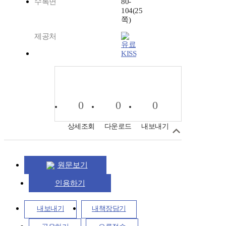
수록면
80-
104(25
쪽)
제공처
KISS
0
0
0
상세조회
다운로드
내보내기
원문보기
인용하기
내보내기
내책장담기