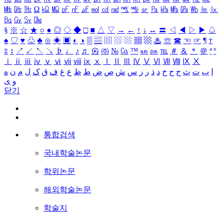
㎒
㎓
㎔
Ω
㏀
㏁
㎊
㎋
㎌
㏖
㏅
㎭
㎮
㎯
㏛
㎩
㎪
㎫
㎬
㏝
㏐
㏓
㏃
㏉
㏜
㏆
§
※
☆
★
○
●
◎
◇
◆
□
■
△
▽
→
←
↑
↓
↔
〓
◁
◀
▷
▶
♤
♠
♡
♥
♧
♣
⊙
◈
▣
◐
◑
▒
▤
▥
▨
▧
▦
▩
♨
☏
☎
☜
☞
¶
†
‡
↕
↗
↙
↖
↘
♭
♩
♪
♬
㉿
㈜
№
㏇
™
㏂
㏘
℡
＃
＆
＊
＠
ª
º
ⅰ
ⅱ
ⅲ
ⅳ
ⅴ
ⅵ
ⅶ
ⅷ
ⅸ
ⅹ
Ⅰ
Ⅱ
Ⅲ
Ⅳ
Ⅴ
Ⅵ
Ⅶ
Ⅷ
Ⅸ
Ⅹ
ا
ب
ت
ث
ج
ح
خ
د
ذ
ر
ز
س
ش
ص
ض
ط
ظ
ع
غ
ف
ق
ک
ل
م
ن
ه
و
ی
닫기
통합검색
국내학술논문
학위논문
해외학술논문
학술지