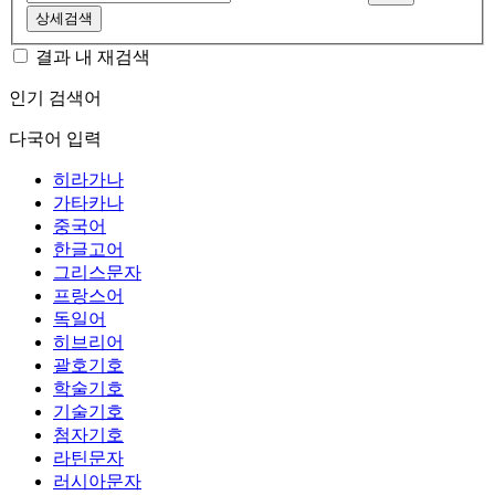
상세검색
결과 내 재검색
인기 검색어
다국어 입력
히라가나
가타카나
중국어
한글고어
그리스문자
프랑스어
독일어
히브리어
괄호기호
학술기호
기술기호
첨자기호
라틴문자
러시아문자