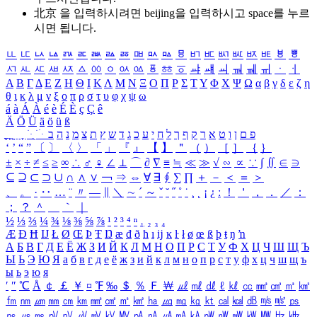
北京 을 입력하시려면
beijing
을 입력하시고 space를 누르
시면 됩니다.
ㅥ
ㅦ
ㅧ
ㅨ
ㅩ
ㅪ
ㅫ
ㅬ
ㅭ
ㅮ
ㅯ
ㅰ
ㅱ
ㅲ
ㅳ
ㅴ
ㅵ
ㅶ
ㅷ
ㅸ
ㅹ
ㅺ
ㅻ
ㅼ
ㅽ
ㅾ
ㅿ
ㆀ
ㆁ
ㆂ
ㆃ
ㆄ
ㆅ
ㆆ
ㆇ
ㆈ
ㆉ
ㆊ
ㆋ
ㆌ
ㆍ
ㆎ
Α
Β
Γ
Δ
Ε
Ζ
Η
Θ
Ι
Κ
Λ
Μ
Ν
Ξ
Ο
Π
Ρ
Σ
Τ
Υ
Φ
Χ
Ψ
Ω
α
β
γ
δ
ε
ζ
η
θ
ι
κ
λ
μ
ν
ξ
ο
π
ρ
σ
τ
υ
φ
χ
ψ
ω
á
à
Á
À
é
è
É
È
ç
Ç
ê
Ä
Ö
Ü
ä
ö
ü
ß
ְ
ֳ
ֲ
ֱ
ָ
ַ
ֵ
ֶ
ִ
ֹ
ּ
ֻ
ׂ
ׁ
ּ
ב
ה
נ
מ
צ
ת
ץ
ש
ד
ג
כ
ע
י
ח
ל
ך
ף
ק
ר
א
ט
ו
ן
ם
פ
‘
’
“
”
〔
〕
〈
〉
「
」
『
』
【
】
＂
（
）
［
］
｛
｝
±
×
÷
≠
≤
≥
∞
∴
♂
♀
∠
⊥
⌒
∂
∇
≡
≒
≪
≫
√
∽
∝
∵
∫
∬
∈
∋
⊆
⊇
⊂
⊃
∪
∩
∧
∨
￢
⇒
⇔
∀
∃
∮
∑
∏
＋
－
＜
＝
＞
、
。
·
‥
…
¨
〃
―
∥
＼
∼
´
～
ˇ
˘
˝
˚
˙
¸
˛
¡
¿
ː
！
＇
，
．
／
：
；
？
＾
＿
｀
｜
½
⅓
⅔
¼
¾
⅛
⅜
⅝
⅞
¹
²
³
⁴
ⁿ
₁
₂
₃
₄
Æ
Ð
Ħ
Ĳ
Ł
Ø
Œ
Þ
Ŧ
Ŋ
æ
đ
ð
ħ
ı
ĳ
ĸ
ŀ
ł
ø
œ
ß
þ
ŧ
ŋ
ŉ
А
Б
В
Г
Д
Е
Ё
Ж
З
И
Й
К
Л
М
Н
О
П
Р
С
Т
У
Ф
Х
Ц
Ч
Ш
Щ
Ъ
Ы
Ь
Э
Ю
Я
а
б
в
г
д
е
ё
ж
з
и
й
к
л
м
н
о
п
р
с
т
у
ф
х
ц
ч
ш
щ
ъ
ы
ь
э
ю
я
′
″
℃
Å
￠
￡
￥
¤
℉
‰
＄
％
Ｆ
￦
㎕
㎖
㎗
ℓ
㎘
㏄
㎣
㎤
㎥
㎦
㎙
㎚
㎛
㎜
㎝
㎞
㎟
㎠
㎡
㎢
㏊
㎍
㎎
㎏
㏏
㎈
㎉
㏈
㎧
㎨
㎰
㎱
㎲
㎳
㎴
㎵
㎶
㎷
㎸
㎹
㎀
㎁
㎂
㎃
㎄
㎺
㎻
㎽
㎾
㎿
㎐
㎑