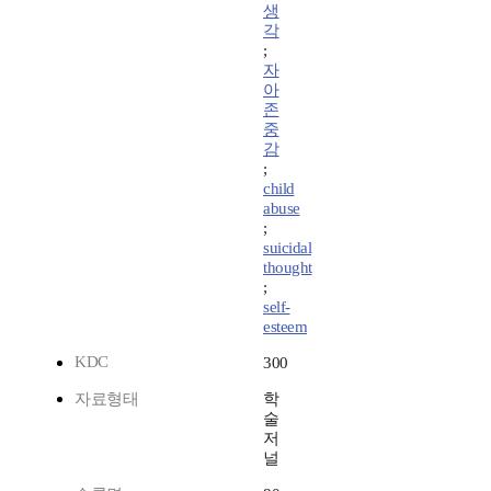
생
각
;
자
아
존
중
감
;
child
abuse
;
suicidal
thought
;
self-
esteem
KDC
300
자료형태
학
술
저
널