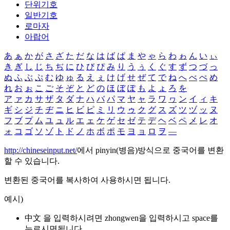
단위기호
일반기호
로마자
아랍어
あ
ぁ
か
が
さ
ざ
た
だ
な
は
ば
ぱ
ま
や
ゃ
ら
わ
ゎ
ん
い
ぃ
き
ぎ
し
じ
ち
ぢ
に
ひ
び
ぴ
み
り
う
ぅ
く
ぐ
す
ず
つ
づ
っ
ぬ
ふ
ぶ
ぷ
む
ゆ
ゅ
る
え
ぇ
け
げ
せ
ぜ
て
で
ね
へ
べ
ぺ
め
れ
お
ぉ
こ
ご
そ
ぞ
と
ど
の
ほ
ぼ
ぽ
も
よ
ょ
ろ
を
ア
ァ
カ
サ
ザ
タ
ダ
ナ
ハ
バ
パ
マ
ヤ
ャ
ラ
ワ
ヮ
ン
イ
ィ
キ
ギ
シ
ジ
チ
ヂ
ニ
ヒ
ビ
ピ
ミ
リ
ウ
ゥ
ク
グ
ス
ズ
ツ
ヅ
ッ
ヌ
フ
ブ
プ
ム
ユ
ュ
ル
エ
ェ
ケ
ゲ
セ
ゼ
テ
デ
ヘ
ベ
ペ
メ
レ
オ
ォ
コ
ゴ
ソ
ゾ
ト
ド
ノ
ホ
ボ
ポ
モ
ヨ
ョ
ロ
ヲ
―
http://chineseinput.net/
에서 pinyin(병음)방식으로 중국어를 변환
할 수 있습니다.
변환된 중국어를 복사하여 사용하시면 됩니다.
예시)
中文 을 입력하시려면
zhongwen
을 입력하시고 space를
누르시면됩니다.