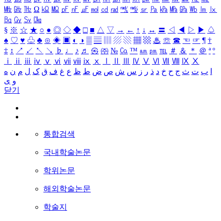
㎒
㎓
㎔
Ω
㏀
㏁
㎊
㎋
㎌
㏖
㏅
㎭
㎮
㎯
㏛
㎩
㎪
㎫
㎬
㏝
㏐
㏓
㏃
㏉
㏜
㏆
§
※
☆
★
○
●
◎
◇
◆
□
■
△
▽
→
←
↑
↓
↔
〓
◁
◀
▷
▶
♤
♠
♡
♥
♧
♣
⊙
◈
▣
◐
◑
▒
▤
▥
▨
▧
▦
▩
♨
☏
☎
☜
☞
¶
†
‡
↕
↗
↙
↖
↘
♭
♩
♪
♬
㉿
㈜
№
㏇
™
㏂
㏘
℡
＃
＆
＊
＠
ª
º
ⅰ
ⅱ
ⅲ
ⅳ
ⅴ
ⅵ
ⅶ
ⅷ
ⅸ
ⅹ
Ⅰ
Ⅱ
Ⅲ
Ⅳ
Ⅴ
Ⅵ
Ⅶ
Ⅷ
Ⅸ
Ⅹ
ا
ب
ت
ث
ج
ح
خ
د
ذ
ر
ز
س
ش
ص
ض
ط
ظ
ع
غ
ف
ق
ک
ل
م
ن
ه
و
ی
닫기
통합검색
국내학술논문
학위논문
해외학술논문
학술지