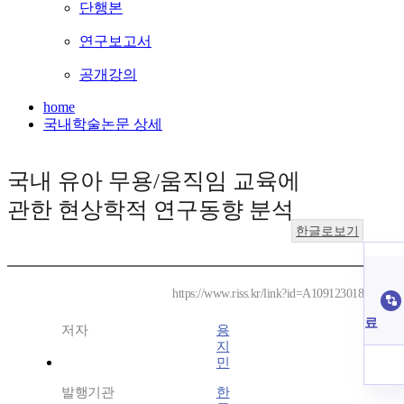
단행본
연구보고서
공개강의
home
국내학술논문 상세
국내 유아 무용/움직임 교육에
관한 현상학적 연구동향 분석
한글로보기
https://www.riss.kr/link?id=A109123018
료
저자
용
지
민
발행기관
한