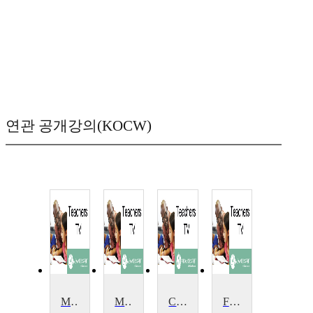
연관 공개강의(KOCW)
Movement
Movement, Praise and Groups
Changing Movement by Force
Fundamental Movement Skills