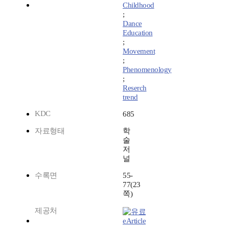
Childhood
;
Dance
Education
;
Movement
;
Phenomenology
;
Reserch
trend
KDC
685
자료형태
학
술
저
널
수록면
55-
77(23
쪽)
제공처
eArticle