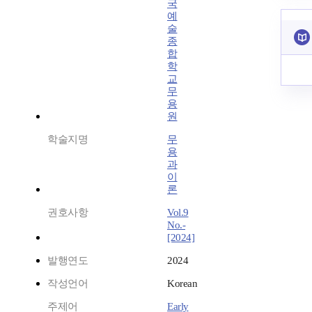
국
예
술
종
합
학
교
무
용
원
학술지명
무
용
과
이
론
권호사항
Vol.9
No.-
[2024]
발행연도
2024
작성언어
Korean
주제어
Early