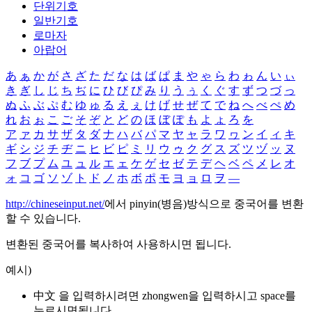
단위기호
일반기호
로마자
아랍어
あ
ぁ
か
が
さ
ざ
た
だ
な
は
ば
ぱ
ま
や
ゃ
ら
わ
ゎ
ん
い
ぃ
き
ぎ
し
じ
ち
ぢ
に
ひ
び
ぴ
み
り
う
ぅ
く
ぐ
す
ず
つ
づ
っ
ぬ
ふ
ぶ
ぷ
む
ゆ
ゅ
る
え
ぇ
け
げ
せ
ぜ
て
で
ね
へ
べ
ぺ
め
れ
お
ぉ
こ
ご
そ
ぞ
と
ど
の
ほ
ぼ
ぽ
も
よ
ょ
ろ
を
ア
ァ
カ
サ
ザ
タ
ダ
ナ
ハ
バ
パ
マ
ヤ
ャ
ラ
ワ
ヮ
ン
イ
ィ
キ
ギ
シ
ジ
チ
ヂ
ニ
ヒ
ビ
ピ
ミ
リ
ウ
ゥ
ク
グ
ス
ズ
ツ
ヅ
ッ
ヌ
フ
ブ
プ
ム
ユ
ュ
ル
エ
ェ
ケ
ゲ
セ
ゼ
テ
デ
ヘ
ベ
ペ
メ
レ
オ
ォ
コ
ゴ
ソ
ゾ
ト
ド
ノ
ホ
ボ
ポ
モ
ヨ
ョ
ロ
ヲ
―
http://chineseinput.net/
에서 pinyin(병음)방식으로 중국어를 변환
할 수 있습니다.
변환된 중국어를 복사하여 사용하시면 됩니다.
예시)
中文 을 입력하시려면
zhongwen
을 입력하시고 space를
누르시면됩니다.