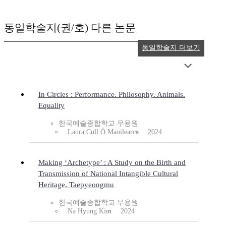
동일학술지(권/호) 다른 논문
동일학술지 더보기
In Circles : Performance. Philosophy. Animals.
Equality
한국예술종합학교 무용원
Laura Cull Ó Maoilearca
2024
Making ‘Archetype’ : A Study on the Birth and
Transmission of National Intangible Cultural
Heritage, Taepyeongmu
한국예술종합학교 무용원
Na Hyung Kim
2024