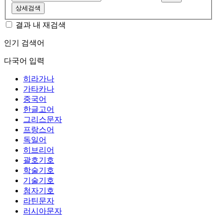
상세검색
결과 내 재검색
인기 검색어
다국어 입력
히라가나
가타카나
중국어
한글고어
그리스문자
프랑스어
독일어
히브리어
괄호기호
학술기호
기술기호
첨자기호
라틴문자
러시아문자