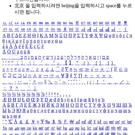
北京 을 입력하시려면
beijing
을 입력하시고 space를 누르
시면 됩니다.
ㅥ
ㅦ
ㅧ
ㅨ
ㅩ
ㅪ
ㅫ
ㅬ
ㅭ
ㅮ
ㅯ
ㅰ
ㅱ
ㅲ
ㅳ
ㅴ
ㅵ
ㅶ
ㅷ
ㅸ
ㅹ
ㅺ
ㅻ
ㅼ
ㅽ
ㅾ
ㅿ
ㆀ
ㆁ
ㆂ
ㆃ
ㆄ
ㆅ
ㆆ
ㆇ
ㆈ
ㆉ
ㆊ
ㆋ
ㆌ
ㆍ
ㆎ
Α
Β
Γ
Δ
Ε
Ζ
Η
Θ
Ι
Κ
Λ
Μ
Ν
Ξ
Ο
Π
Ρ
Σ
Τ
Υ
Φ
Χ
Ψ
Ω
α
β
γ
δ
ε
ζ
η
θ
ι
κ
λ
μ
ν
ξ
ο
π
ρ
σ
τ
υ
φ
χ
ψ
ω
á
à
Á
À
é
è
É
È
ç
Ç
ê
Ä
Ö
Ü
ä
ö
ü
ß
ְ
ֳ
ֲ
ֱ
ָ
ַ
ֵ
ֶ
ִ
ֹ
ּ
ֻ
ׂ
ׁ
ּ
ב
ה
נ
מ
צ
ת
ץ
ש
ד
ג
כ
ע
י
ח
ל
ך
ף
ק
ר
א
ט
ו
ן
ם
פ
‘
’
“
”
〔
〕
〈
〉
「
」
『
』
【
】
＂
（
）
［
］
｛
｝
±
×
÷
≠
≤
≥
∞
∴
♂
♀
∠
⊥
⌒
∂
∇
≡
≒
≪
≫
√
∽
∝
∵
∫
∬
∈
∋
⊆
⊇
⊂
⊃
∪
∩
∧
∨
￢
⇒
⇔
∀
∃
∮
∑
∏
＋
－
＜
＝
＞
、
。
·
‥
…
¨
〃
―
∥
＼
∼
´
～
ˇ
˘
˝
˚
˙
¸
˛
¡
¿
ː
！
＇
，
．
／
：
；
？
＾
＿
｀
｜
½
⅓
⅔
¼
¾
⅛
⅜
⅝
⅞
¹
²
³
⁴
ⁿ
₁
₂
₃
₄
Æ
Ð
Ħ
Ĳ
Ł
Ø
Œ
Þ
Ŧ
Ŋ
æ
đ
ð
ħ
ı
ĳ
ĸ
ŀ
ł
ø
œ
ß
þ
ŧ
ŋ
ŉ
А
Б
В
Г
Д
Е
Ё
Ж
З
И
Й
К
Л
М
Н
О
П
Р
С
Т
У
Ф
Х
Ц
Ч
Ш
Щ
Ъ
Ы
Ь
Э
Ю
Я
а
б
в
г
д
е
ё
ж
з
и
й
к
л
м
н
о
п
р
с
т
у
ф
х
ц
ч
ш
щ
ъ
ы
ь
э
ю
я
′
″
℃
Å
￠
￡
￥
¤
℉
‰
＄
％
Ｆ
￦
㎕
㎖
㎗
ℓ
㎘
㏄
㎣
㎤
㎥
㎦
㎙
㎚
㎛
㎜
㎝
㎞
㎟
㎠
㎡
㎢
㏊
㎍
㎎
㎏
㏏
㎈
㎉
㏈
㎧
㎨
㎰
㎱
㎲
㎳
㎴
㎵
㎶
㎷
㎸
㎹
㎀
㎁
㎂
㎃
㎄
㎺
㎻
㎽
㎾
㎿
㎐
㎑