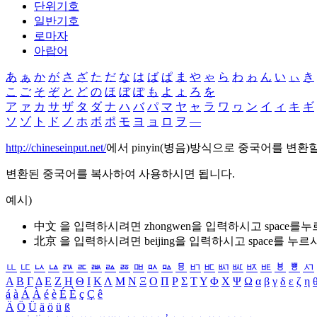
단위기호
일반기호
로마자
아랍어
あ
ぁ
か
が
さ
ざ
た
だ
な
は
ば
ぱ
ま
や
ゃ
ら
わ
ゎ
ん
い
ぃ
き
こ
ご
そ
ぞ
と
ど
の
ほ
ぼ
ぽ
も
よ
ょ
ろ
を
ア
ァ
カ
サ
ザ
タ
ダ
ナ
ハ
バ
パ
マ
ヤ
ャ
ラ
ワ
ヮ
ン
イ
ィ
キ
ギ
ソ
ゾ
ト
ド
ノ
ホ
ボ
ポ
モ
ヨ
ョ
ロ
ヲ
―
http://chineseinput.net/
에서 pinyin(병음)방식으로 중국어를 변환
변환된 중국어를 복사하여 사용하시면 됩니다.
예시)
中文 을 입력하시려면
zhongwen
을 입력하시고 space를
北京 을 입력하시려면
beijing
을 입력하시고 space를 누르
ㅥ
ㅦ
ㅧ
ㅨ
ㅩ
ㅪ
ㅫ
ㅬ
ㅭ
ㅮ
ㅯ
ㅰ
ㅱ
ㅲ
ㅳ
ㅴ
ㅵ
ㅶ
ㅷ
ㅸ
ㅹ
ㅺ
Α
Β
Γ
Δ
Ε
Ζ
Η
Θ
Ι
Κ
Λ
Μ
Ν
Ξ
Ο
Π
Ρ
Σ
Τ
Υ
Φ
Χ
Ψ
Ω
α
β
γ
δ
ε
ζ
η
á
à
Á
À
é
è
É
È
ç
Ç
ê
Ä
Ö
Ü
ä
ö
ü
ß