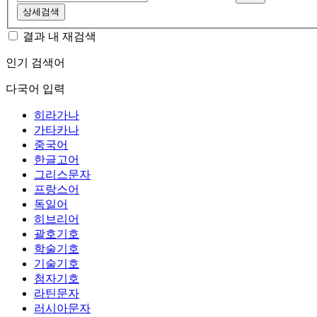
상세검색
결과 내 재검색
인기 검색어
다국어 입력
히라가나
가타카나
중국어
한글고어
그리스문자
프랑스어
독일어
히브리어
괄호기호
학술기호
기술기호
첨자기호
라틴문자
러시아문자