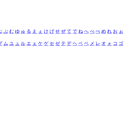
ぶ
ぷ
む
ゆ
ゅ
る
え
ぇ
け
げ
せ
ぜ
て
で
ね
へ
べ
ぺ
め
れ
お
ぉ
プ
ム
ユ
ュ
ル
エ
ェ
ケ
ゲ
セ
ゼ
テ
デ
ヘ
ベ
ペ
メ
レ
オ
ォ
コ
ゴ