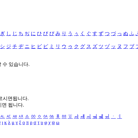
ぎ
し
じ
ち
ぢ
に
ひ
び
ぴ
み
り
う
ぅ
く
ぐ
す
ず
つ
づ
っ
ぬ
ふ
シ
ジ
チ
ヂ
ニ
ヒ
ビ
ピ
ミ
リ
ウ
ゥ
ク
グ
ス
ズ
ツ
ヅ
ッ
ヌ
フ
ブ
할 수 있습니다.
누르시면됩니다.
시면 됩니다.
ㅻ
ㅼ
ㅽ
ㅾ
ㅿ
ㆀ
ㆁ
ㆂ
ㆃ
ㆄ
ㆅ
ㆆ
ㆇ
ㆈ
ㆉ
ㆊ
ㆋ
ㆌ
ㆍ
ㆎ
θ
ι
κ
λ
μ
ν
ξ
ο
π
ρ
σ
τ
υ
φ
χ
ψ
ω