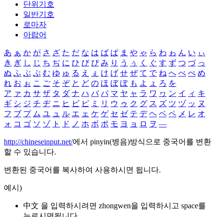
단위기호
일반기호
로마자
아랍어
あ
ぁ
か
が
さ
ざ
た
だ
な
は
ば
ぱ
ま
や
ゃ
ら
わ
ゎ
ん
い
ぃ
き
ぎ
し
じ
ち
ぢ
に
ひ
び
ぴ
み
り
う
ぅ
く
ぐ
す
ず
つ
づ
っ
ぬ
ふ
ぶ
ぷ
む
ゆ
ゅ
る
え
ぇ
け
げ
せ
ぜ
て
で
ね
へ
べ
ぺ
め
れ
お
ぉ
こ
ご
そ
ぞ
と
ど
の
ほ
ぼ
ぽ
も
よ
ょ
ろ
を
ア
ァ
カ
サ
ザ
タ
ダ
ナ
ハ
バ
パ
マ
ヤ
ャ
ラ
ワ
ヮ
ン
イ
ィ
キ
ギ
シ
ジ
チ
ヂ
ニ
ヒ
ビ
ピ
ミ
リ
ウ
ゥ
ク
グ
ス
ズ
ツ
ヅ
ッ
ヌ
フ
ブ
プ
ム
ユ
ュ
ル
エ
ェ
ケ
ゲ
セ
ゼ
テ
デ
ヘ
ベ
ペ
メ
レ
オ
ォ
コ
ゴ
ソ
ゾ
ト
ド
ノ
ホ
ボ
ポ
モ
ヨ
ョ
ロ
ヲ
―
http://chineseinput.net/
에서 pinyin(병음)방식으로 중국어를 변환
할 수 있습니다.
변환된 중국어를 복사하여 사용하시면 됩니다.
예시)
中文 을 입력하시려면
zhongwen
을 입력하시고 space를
누르시면됩니다.