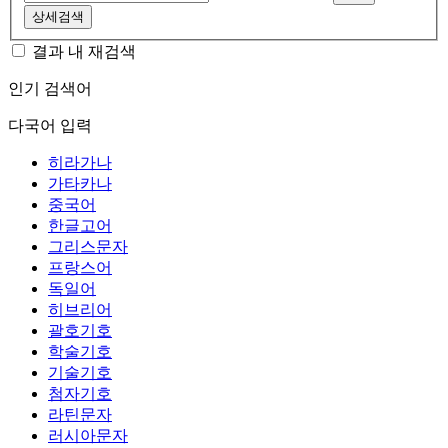
상세검색
결과 내 재검색
인기 검색어
다국어 입력
히라가나
가타카나
중국어
한글고어
그리스문자
프랑스어
독일어
히브리어
괄호기호
학술기호
기술기호
첨자기호
라틴문자
러시아문자