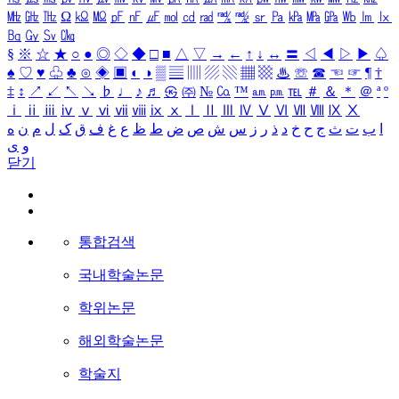
㎒
㎓
㎔
Ω
㏀
㏁
㎊
㎋
㎌
㏖
㏅
㎭
㎮
㎯
㏛
㎩
㎪
㎫
㎬
㏝
㏐
㏓
㏃
㏉
㏜
㏆
§
※
☆
★
○
●
◎
◇
◆
□
■
△
▽
→
←
↑
↓
↔
〓
◁
◀
▷
▶
♤
♠
♡
♥
♧
♣
⊙
◈
▣
◐
◑
▒
▤
▥
▨
▧
▦
▩
♨
☏
☎
☜
☞
¶
†
‡
↕
↗
↙
↖
↘
♭
♩
♪
♬
㉿
㈜
№
㏇
™
㏂
㏘
℡
＃
＆
＊
＠
ª
º
ⅰ
ⅱ
ⅲ
ⅳ
ⅴ
ⅵ
ⅶ
ⅷ
ⅸ
ⅹ
Ⅰ
Ⅱ
Ⅲ
Ⅳ
Ⅴ
Ⅵ
Ⅶ
Ⅷ
Ⅸ
Ⅹ
ا
ب
ت
ث
ج
ح
خ
د
ذ
ر
ز
س
ش
ص
ض
ط
ظ
ع
غ
ف
ق
ک
ل
م
ن
ه
و
ی
닫기
통합검색
국내학술논문
학위논문
해외학술논문
학술지