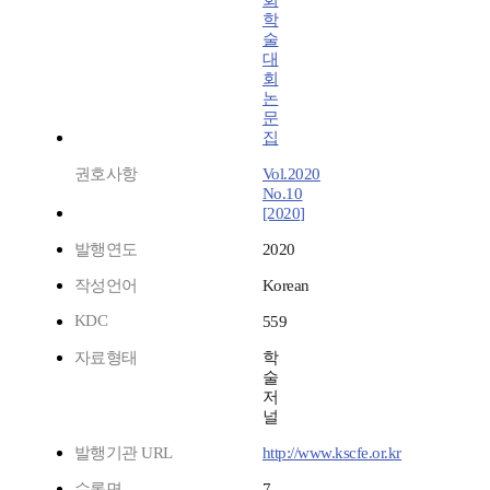
회
학
술
대
회
논
문
집
권호사항
Vol.2020
No.10
[2020]
발행연도
2020
작성언어
Korean
KDC
559
자료형태
학
술
저
널
발행기관 URL
http://www.kscfe.or.kr
수록면
7-