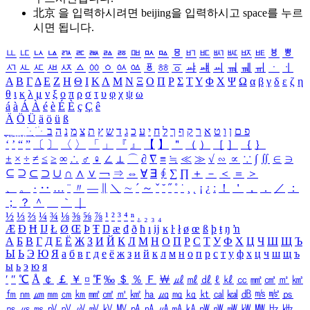
北京 을 입력하시려면
beijing
을 입력하시고 space를 누르
시면 됩니다.
ㅥ
ㅦ
ㅧ
ㅨ
ㅩ
ㅪ
ㅫ
ㅬ
ㅭ
ㅮ
ㅯ
ㅰ
ㅱ
ㅲ
ㅳ
ㅴ
ㅵ
ㅶ
ㅷ
ㅸ
ㅹ
ㅺ
ㅻ
ㅼ
ㅽ
ㅾ
ㅿ
ㆀ
ㆁ
ㆂ
ㆃ
ㆄ
ㆅ
ㆆ
ㆇ
ㆈ
ㆉ
ㆊ
ㆋ
ㆌ
ㆍ
ㆎ
Α
Β
Γ
Δ
Ε
Ζ
Η
Θ
Ι
Κ
Λ
Μ
Ν
Ξ
Ο
Π
Ρ
Σ
Τ
Υ
Φ
Χ
Ψ
Ω
α
β
γ
δ
ε
ζ
η
θ
ι
κ
λ
μ
ν
ξ
ο
π
ρ
σ
τ
υ
φ
χ
ψ
ω
á
à
Á
À
é
è
É
È
ç
Ç
ê
Ä
Ö
Ü
ä
ö
ü
ß
ְ
ֳ
ֲ
ֱ
ָ
ַ
ֵ
ֶ
ִ
ֹ
ּ
ֻ
ׂ
ׁ
ּ
ב
ה
נ
מ
צ
ת
ץ
ש
ד
ג
כ
ע
י
ח
ל
ך
ף
ק
ר
א
ט
ו
ן
ם
פ
‘
’
“
”
〔
〕
〈
〉
「
」
『
』
【
】
＂
（
）
［
］
｛
｝
±
×
÷
≠
≤
≥
∞
∴
♂
♀
∠
⊥
⌒
∂
∇
≡
≒
≪
≫
√
∽
∝
∵
∫
∬
∈
∋
⊆
⊇
⊂
⊃
∪
∩
∧
∨
￢
⇒
⇔
∀
∃
∮
∑
∏
＋
－
＜
＝
＞
、
。
·
‥
…
¨
〃
―
∥
＼
∼
´
～
ˇ
˘
˝
˚
˙
¸
˛
¡
¿
ː
！
＇
，
．
／
：
；
？
＾
＿
｀
｜
½
⅓
⅔
¼
¾
⅛
⅜
⅝
⅞
¹
²
³
⁴
ⁿ
₁
₂
₃
₄
Æ
Ð
Ħ
Ĳ
Ł
Ø
Œ
Þ
Ŧ
Ŋ
æ
đ
ð
ħ
ı
ĳ
ĸ
ŀ
ł
ø
œ
ß
þ
ŧ
ŋ
ŉ
А
Б
В
Г
Д
Е
Ё
Ж
З
И
Й
К
Л
М
Н
О
П
Р
С
Т
У
Ф
Х
Ц
Ч
Ш
Щ
Ъ
Ы
Ь
Э
Ю
Я
а
б
в
г
д
е
ё
ж
з
и
й
к
л
м
н
о
п
р
с
т
у
ф
х
ц
ч
ш
щ
ъ
ы
ь
э
ю
я
′
″
℃
Å
￠
￡
￥
¤
℉
‰
＄
％
Ｆ
￦
㎕
㎖
㎗
ℓ
㎘
㏄
㎣
㎤
㎥
㎦
㎙
㎚
㎛
㎜
㎝
㎞
㎟
㎠
㎡
㎢
㏊
㎍
㎎
㎏
㏏
㎈
㎉
㏈
㎧
㎨
㎰
㎱
㎲
㎳
㎴
㎵
㎶
㎷
㎸
㎹
㎀
㎁
㎂
㎃
㎄
㎺
㎻
㎽
㎾
㎿
㎐
㎑