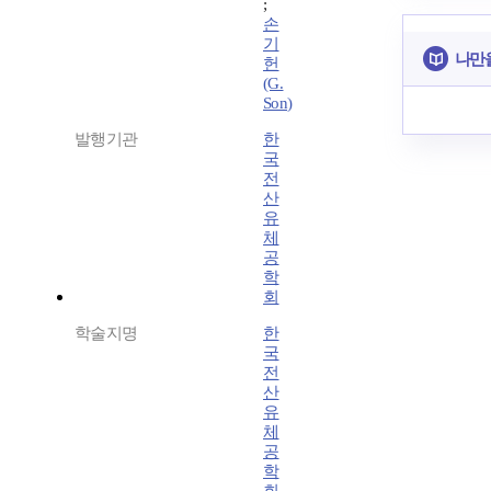
;
손
기
나만
헌
(G.
Son)
발행기관
한
국
전
산
유
체
공
학
회
학술지명
한
국
전
산
유
체
공
학