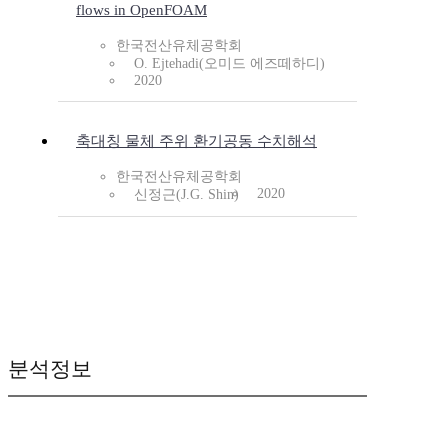
flows in OpenFOAM
한국전산유체공학회
O. Ejtehadi(오미드 에즈떼하디)
2020
축대칭 물체 주위 환기공동 수치해석
한국전산유체공학회
2020
신정근(J.G. Shin)
분석정보