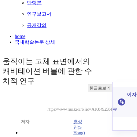
단행본
연구보고서
공개강의
home
국내학술논문 상세
움직이는 고체 표면에서의
캐비테이션 버블에 관한 수
치적 연구
한글로보기
이 자
료
https://www.riss.kr/link?id=A108492584
저자
홍성
진(S.
Hong)