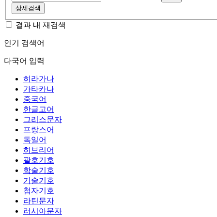
상세검색
결과 내 재검색
인기 검색어
다국어 입력
히라가나
가타카나
중국어
한글고어
그리스문자
프랑스어
독일어
히브리어
괄호기호
학술기호
기술기호
첨자기호
라틴문자
러시아문자