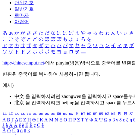
단위기호
일반기호
로마자
아랍어
あ
ぁ
か
が
さ
ざ
た
だ
な
は
ば
ぱ
ま
や
ゃ
ら
わ
ゎ
ん
い
ぃ
き
こ
ご
そ
ぞ
と
ど
の
ほ
ぼ
ぽ
も
よ
ょ
ろ
を
ア
ァ
カ
サ
ザ
タ
ダ
ナ
ハ
バ
パ
マ
ヤ
ャ
ラ
ワ
ヮ
ン
イ
ィ
キ
ギ
ソ
ゾ
ト
ド
ノ
ホ
ボ
ポ
モ
ヨ
ョ
ロ
ヲ
―
http://chineseinput.net/
에서 pinyin(병음)방식으로 중국어를 변환
변환된 중국어를 복사하여 사용하시면 됩니다.
예시)
中文 을 입력하시려면
zhongwen
을 입력하시고 space를
北京 을 입력하시려면
beijing
을 입력하시고 space를 누르
ㅥ
ㅦ
ㅧ
ㅨ
ㅩ
ㅪ
ㅫ
ㅬ
ㅭ
ㅮ
ㅯ
ㅰ
ㅱ
ㅲ
ㅳ
ㅴ
ㅵ
ㅶ
ㅷ
ㅸ
ㅹ
ㅺ
Α
Β
Γ
Δ
Ε
Ζ
Η
Θ
Ι
Κ
Λ
Μ
Ν
Ξ
Ο
Π
Ρ
Σ
Τ
Υ
Φ
Χ
Ψ
Ω
α
β
γ
δ
ε
ζ
η
á
à
Á
À
é
è
É
È
ç
Ç
ê
Ä
Ö
Ü
ä
ö
ü
ß