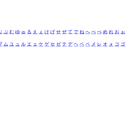
ぶ
ぷ
む
ゆ
ゅ
る
え
ぇ
け
げ
せ
ぜ
て
で
ね
へ
べ
ぺ
め
れ
お
ぉ
プ
ム
ユ
ュ
ル
エ
ェ
ケ
ゲ
セ
ゼ
テ
デ
ヘ
ベ
ペ
メ
レ
オ
ォ
コ
ゴ