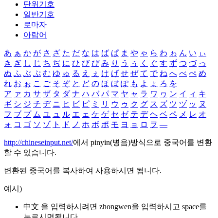
단위기호
일반기호
로마자
아랍어
あ
ぁ
か
が
さ
ざ
た
だ
な
は
ば
ぱ
ま
や
ゃ
ら
わ
ゎ
ん
い
ぃ
き
ぎ
し
じ
ち
ぢ
に
ひ
び
ぴ
み
り
う
ぅ
く
ぐ
す
ず
つ
づ
っ
ぬ
ふ
ぶ
ぷ
む
ゆ
ゅ
る
え
ぇ
け
げ
せ
ぜ
て
で
ね
へ
べ
ぺ
め
れ
お
ぉ
こ
ご
そ
ぞ
と
ど
の
ほ
ぼ
ぽ
も
よ
ょ
ろ
を
ア
ァ
カ
サ
ザ
タ
ダ
ナ
ハ
バ
パ
マ
ヤ
ャ
ラ
ワ
ヮ
ン
イ
ィ
キ
ギ
シ
ジ
チ
ヂ
ニ
ヒ
ビ
ピ
ミ
リ
ウ
ゥ
ク
グ
ス
ズ
ツ
ヅ
ッ
ヌ
フ
ブ
プ
ム
ユ
ュ
ル
エ
ェ
ケ
ゲ
セ
ゼ
テ
デ
ヘ
ベ
ペ
メ
レ
オ
ォ
コ
ゴ
ソ
ゾ
ト
ド
ノ
ホ
ボ
ポ
モ
ヨ
ョ
ロ
ヲ
―
http://chineseinput.net/
에서 pinyin(병음)방식으로 중국어를 변환
할 수 있습니다.
변환된 중국어를 복사하여 사용하시면 됩니다.
예시)
中文 을 입력하시려면
zhongwen
을 입력하시고 space를
누르시면됩니다.