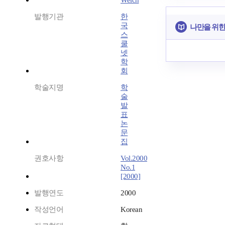
Welch
발행기관
한
국
나만을 위한
스
쿨
넷
학
회
학술지명
학
술
발
표
논
문
집
권호사항
Vol.2000
No.1
[2000]
발행연도
2000
작성언어
Korean