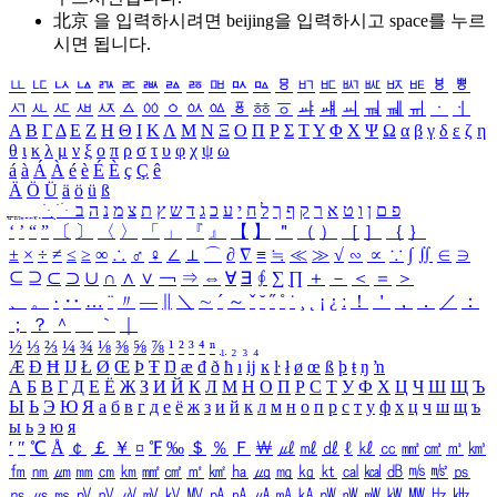
北京 을 입력하시려면
beijing
을 입력하시고 space를 누르
시면 됩니다.
ㅥ
ㅦ
ㅧ
ㅨ
ㅩ
ㅪ
ㅫ
ㅬ
ㅭ
ㅮ
ㅯ
ㅰ
ㅱ
ㅲ
ㅳ
ㅴ
ㅵ
ㅶ
ㅷ
ㅸ
ㅹ
ㅺ
ㅻ
ㅼ
ㅽ
ㅾ
ㅿ
ㆀ
ㆁ
ㆂ
ㆃ
ㆄ
ㆅ
ㆆ
ㆇ
ㆈ
ㆉ
ㆊ
ㆋ
ㆌ
ㆍ
ㆎ
Α
Β
Γ
Δ
Ε
Ζ
Η
Θ
Ι
Κ
Λ
Μ
Ν
Ξ
Ο
Π
Ρ
Σ
Τ
Υ
Φ
Χ
Ψ
Ω
α
β
γ
δ
ε
ζ
η
θ
ι
κ
λ
μ
ν
ξ
ο
π
ρ
σ
τ
υ
φ
χ
ψ
ω
á
à
Á
À
é
è
É
È
ç
Ç
ê
Ä
Ö
Ü
ä
ö
ü
ß
ְ
ֳ
ֲ
ֱ
ָ
ַ
ֵ
ֶ
ִ
ֹ
ּ
ֻ
ׂ
ׁ
ּ
ב
ה
נ
מ
צ
ת
ץ
ש
ד
ג
כ
ע
י
ח
ל
ך
ף
ק
ר
א
ט
ו
ן
ם
פ
‘
’
“
”
〔
〕
〈
〉
「
」
『
』
【
】
＂
（
）
［
］
｛
｝
±
×
÷
≠
≤
≥
∞
∴
♂
♀
∠
⊥
⌒
∂
∇
≡
≒
≪
≫
√
∽
∝
∵
∫
∬
∈
∋
⊆
⊇
⊂
⊃
∪
∩
∧
∨
￢
⇒
⇔
∀
∃
∮
∑
∏
＋
－
＜
＝
＞
、
。
·
‥
…
¨
〃
―
∥
＼
∼
´
～
ˇ
˘
˝
˚
˙
¸
˛
¡
¿
ː
！
＇
，
．
／
：
；
？
＾
＿
｀
｜
½
⅓
⅔
¼
¾
⅛
⅜
⅝
⅞
¹
²
³
⁴
ⁿ
₁
₂
₃
₄
Æ
Ð
Ħ
Ĳ
Ł
Ø
Œ
Þ
Ŧ
Ŋ
æ
đ
ð
ħ
ı
ĳ
ĸ
ŀ
ł
ø
œ
ß
þ
ŧ
ŋ
ŉ
А
Б
В
Г
Д
Е
Ё
Ж
З
И
Й
К
Л
М
Н
О
П
Р
С
Т
У
Ф
Х
Ц
Ч
Ш
Щ
Ъ
Ы
Ь
Э
Ю
Я
а
б
в
г
д
е
ё
ж
з
и
й
к
л
м
н
о
п
р
с
т
у
ф
х
ц
ч
ш
щ
ъ
ы
ь
э
ю
я
′
″
℃
Å
￠
￡
￥
¤
℉
‰
＄
％
Ｆ
￦
㎕
㎖
㎗
ℓ
㎘
㏄
㎣
㎤
㎥
㎦
㎙
㎚
㎛
㎜
㎝
㎞
㎟
㎠
㎡
㎢
㏊
㎍
㎎
㎏
㏏
㎈
㎉
㏈
㎧
㎨
㎰
㎱
㎲
㎳
㎴
㎵
㎶
㎷
㎸
㎹
㎀
㎁
㎂
㎃
㎄
㎺
㎻
㎽
㎾
㎿
㎐
㎑