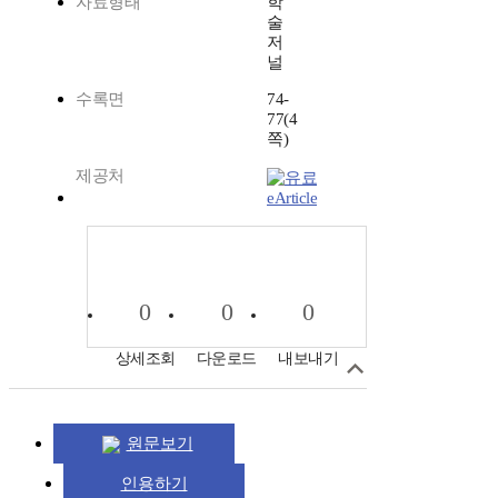
자료형태
학
술
저
널
수록면
74-
77(4
쪽)
제공처
eArticle
0
0
0
상세조회
다운로드
내보내기
원문보기
인용하기