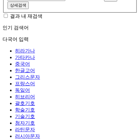
상세검색
결과 내 재검색
인기 검색어
다국어 입력
히라가나
가타카나
중국어
한글고어
그리스문자
프랑스어
독일어
히브리어
괄호기호
학술기호
기술기호
첨자기호
라틴문자
러시아문자