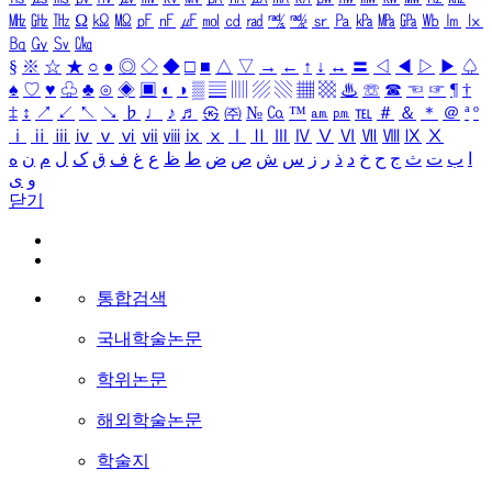
㎒
㎓
㎔
Ω
㏀
㏁
㎊
㎋
㎌
㏖
㏅
㎭
㎮
㎯
㏛
㎩
㎪
㎫
㎬
㏝
㏐
㏓
㏃
㏉
㏜
㏆
§
※
☆
★
○
●
◎
◇
◆
□
■
△
▽
→
←
↑
↓
↔
〓
◁
◀
▷
▶
♤
♠
♡
♥
♧
♣
⊙
◈
▣
◐
◑
▒
▤
▥
▨
▧
▦
▩
♨
☏
☎
☜
☞
¶
†
‡
↕
↗
↙
↖
↘
♭
♩
♪
♬
㉿
㈜
№
㏇
™
㏂
㏘
℡
＃
＆
＊
＠
ª
º
ⅰ
ⅱ
ⅲ
ⅳ
ⅴ
ⅵ
ⅶ
ⅷ
ⅸ
ⅹ
Ⅰ
Ⅱ
Ⅲ
Ⅳ
Ⅴ
Ⅵ
Ⅶ
Ⅷ
Ⅸ
Ⅹ
ا
ب
ت
ث
ج
ح
خ
د
ذ
ر
ز
س
ش
ص
ض
ط
ظ
ع
غ
ف
ق
ک
ل
م
ن
ه
و
ی
닫기
통합검색
국내학술논문
학위논문
해외학술논문
학술지