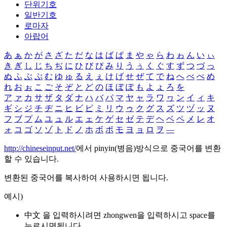
단위기호
일반기호
로마자
아랍어
あ
ぁ
か
が
さ
ざ
た
だ
な
は
ば
ぱ
ま
や
ゃ
ら
わ
ゎ
ん
い
ぃ
き
ぎ
し
じ
ち
ぢ
に
ひ
び
ぴ
み
り
う
ぅ
く
ぐ
す
ず
つ
づ
っ
ぬ
ふ
ぶ
ぷ
む
ゆ
ゅ
る
え
ぇ
け
げ
せ
ぜ
て
で
ね
へ
べ
ぺ
め
れ
お
ぉ
こ
ご
そ
ぞ
と
ど
の
ほ
ぼ
ぽ
も
よ
ょ
ろ
を
ア
ァ
カ
サ
ザ
タ
ダ
ナ
ハ
バ
パ
マ
ヤ
ャ
ラ
ワ
ヮ
ン
イ
ィ
キ
ギ
シ
ジ
チ
ヂ
ニ
ヒ
ビ
ピ
ミ
リ
ウ
ゥ
ク
グ
ス
ズ
ツ
ヅ
ッ
ヌ
フ
ブ
プ
ム
ユ
ュ
ル
エ
ェ
ケ
ゲ
セ
ゼ
テ
デ
ヘ
ベ
ペ
メ
レ
オ
ォ
コ
ゴ
ソ
ゾ
ト
ド
ノ
ホ
ボ
ポ
モ
ヨ
ョ
ロ
ヲ
―
http://chineseinput.net/
에서 pinyin(병음)방식으로 중국어를 변환
할 수 있습니다.
변환된 중국어를 복사하여 사용하시면 됩니다.
예시)
中文 을 입력하시려면
zhongwen
을 입력하시고 space를
누르시면됩니다.