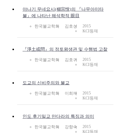
야나기 무네요시(柳宗悅)의 『나무아미타
불』에 나타난 해석학적 眼目
2015
한국불교학회
김호성
KCI등재
『淨土或問』의 정토왕생관 및 수행법 고찰
2015
한국불교학회
김호귀
KCI등재
도교의 신비주의와 불교
2015
한국불교학회
이희재
KCI등재
인도 후기밀교 만다라의 특징과 의미
2015
한국불교학회
강향숙
KCI등재