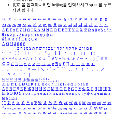
北京 을 입력하시려면
beijing
을 입력하시고 space를 누르
시면 됩니다.
ㅥ
ㅦ
ㅧ
ㅨ
ㅩ
ㅪ
ㅫ
ㅬ
ㅭ
ㅮ
ㅯ
ㅰ
ㅱ
ㅲ
ㅳ
ㅴ
ㅵ
ㅶ
ㅷ
ㅸ
ㅹ
ㅺ
ㅻ
ㅼ
ㅽ
ㅾ
ㅿ
ㆀ
ㆁ
ㆂ
ㆃ
ㆄ
ㆅ
ㆆ
ㆇ
ㆈ
ㆉ
ㆊ
ㆋ
ㆌ
ㆍ
ㆎ
Α
Β
Γ
Δ
Ε
Ζ
Η
Θ
Ι
Κ
Λ
Μ
Ν
Ξ
Ο
Π
Ρ
Σ
Τ
Υ
Φ
Χ
Ψ
Ω
α
β
γ
δ
ε
ζ
η
θ
ι
κ
λ
μ
ν
ξ
ο
π
ρ
σ
τ
υ
φ
χ
ψ
ω
á
à
Á
À
é
è
É
È
ç
Ç
ê
Ä
Ö
Ü
ä
ö
ü
ß
ְ
ֳ
ֲ
ֱ
ָ
ַ
ֵ
ֶ
ִ
ֹ
ּ
ֻ
ׂ
ׁ
ּ
ב
ה
נ
מ
צ
ת
ץ
ש
ד
ג
כ
ע
י
ח
ל
ך
ף
ק
ר
א
ט
ו
ן
ם
פ
‘
’
“
”
〔
〕
〈
〉
「
」
『
』
【
】
＂
（
）
［
］
｛
｝
±
×
÷
≠
≤
≥
∞
∴
♂
♀
∠
⊥
⌒
∂
∇
≡
≒
≪
≫
√
∽
∝
∵
∫
∬
∈
∋
⊆
⊇
⊂
⊃
∪
∩
∧
∨
￢
⇒
⇔
∀
∃
∮
∑
∏
＋
－
＜
＝
＞
、
。
·
‥
…
¨
〃
―
∥
＼
∼
´
～
ˇ
˘
˝
˚
˙
¸
˛
¡
¿
ː
！
＇
，
．
／
：
；
？
＾
＿
｀
｜
½
⅓
⅔
¼
¾
⅛
⅜
⅝
⅞
¹
²
³
⁴
ⁿ
₁
₂
₃
₄
Æ
Ð
Ħ
Ĳ
Ł
Ø
Œ
Þ
Ŧ
Ŋ
æ
đ
ð
ħ
ı
ĳ
ĸ
ŀ
ł
ø
œ
ß
þ
ŧ
ŋ
ŉ
А
Б
В
Г
Д
Е
Ё
Ж
З
И
Й
К
Л
М
Н
О
П
Р
С
Т
У
Ф
Х
Ц
Ч
Ш
Щ
Ъ
Ы
Ь
Э
Ю
Я
а
б
в
г
д
е
ё
ж
з
и
й
к
л
м
н
о
п
р
с
т
у
ф
х
ц
ч
ш
щ
ъ
ы
ь
э
ю
я
′
″
℃
Å
￠
￡
￥
¤
℉
‰
＄
％
Ｆ
￦
㎕
㎖
㎗
ℓ
㎘
㏄
㎣
㎤
㎥
㎦
㎙
㎚
㎛
㎜
㎝
㎞
㎟
㎠
㎡
㎢
㏊
㎍
㎎
㎏
㏏
㎈
㎉
㏈
㎧
㎨
㎰
㎱
㎲
㎳
㎴
㎵
㎶
㎷
㎸
㎹
㎀
㎁
㎂
㎃
㎄
㎺
㎻
㎽
㎾
㎿
㎐
㎑