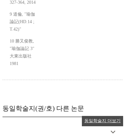
327-364, 2014
9 道倫, "瑜伽
論記(HD.14 ;
T.42)"
10 勝又俊教,
"瑜伽論記 3"
大東出版社
1981
동일학술지(권/호) 다른 논문
동일학술지 더보기