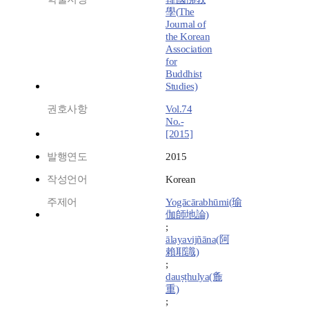
學(The
Journal of
the Korean
Association
for
Buddhist
Studies)
권호사항
Vol.74
No.-
[2015]
발행연도
2015
작성언어
Korean
주제어
Yogācārabhūmi(瑜
伽師地論)
;
ālayavijñāna(阿
賴耶識)
;
dauṣṭhulya(麁
重)
;