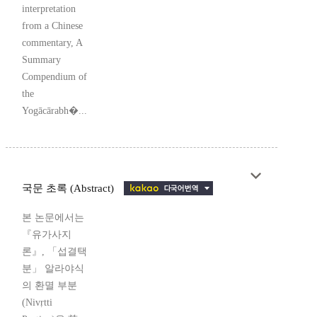
interpretation
from a Chinese
commentary, A
Summary
Compendium of
the
Yogācārabh�...
국문 초록 (Abstract)
본 논문에서는
『유가사지
론』, 「섭결택
분」 알라야식
의 환멸 부분
(Nivṛtti