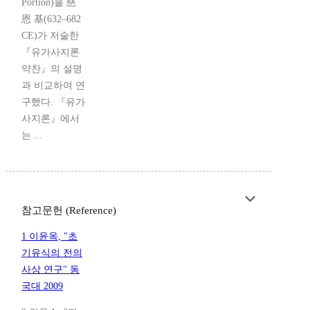
Portion)을 慈
恩 基(632–682
CE)가 저술한
『유가사지론
약찬』의 설명
과 비교하여 연
구했다. 『유가
사지론』에서
는 ...
참고문헌 (Reference)
1 이윤옥, "초
기유식의 전의
사상 연구" 동
국대 2009