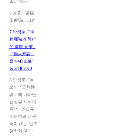
족사 1989
6 無著, "顯揚
聖教論(T.31)"
7 박성춘, "阿
賴耶識의 敎行
的 展開 硏究 :
『攝大乘論』
을 中心으로"
동국대 2013
8 안성두, "眞
諦의『三無性
論』에 나타난
삼성설 해석의
특색 _인도유
식문헌과 관련
하여 (I)_" 인도
철학회 (41) :