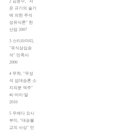
2 김윤수, "자
은 규기의 술기
에 의한 주석
성유식론" 한
산암 2007
3 스티라마띠,
"유식삼십송
석" 민족사
2000
4 무착, "무성
석 섭대승론 소
지의분 역주"
씨⋅아이⋅알
2010
5 우에다 요시
부미, "대승불
교의 사상" 민