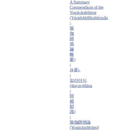
A Summary
Compendium of the
Yogācārabhūmi
(Yúqiéshīdìlùnlüèzuǎn
;
瑜
伽
師
地
論
略
纂)
;
Jī(基).
;
알라야식
(ālayavijñāna
;
阿
賴
耶
識)
;
瑜伽師地論
(Yogācārabhūmi)