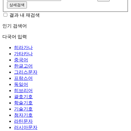
상세검색
결과 내 재검색
인기 검색어
다국어 입력
히라가나
가타카나
중국어
한글고어
그리스문자
프랑스어
독일어
히브리어
괄호기호
학술기호
기술기호
첨자기호
라틴문자
러시아문자