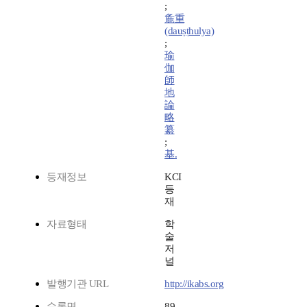
;
麁重
(dauṣṭhulya)
;
瑜
伽
師
地
論
略
纂
;
基.
등재정보
KCI
등
재
자료형태
학
술
저
널
발행기관 URL
http://ikabs.org
수록면
89-