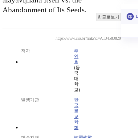
Abandonment of Its Seeds.
한글로보기
https://www.riss.kr/link?id=A104580829
저자
추
인
호
(동
국
대
학
교)
발행기관
한
국
불
교
학
회
학술지명
韓國佛敎