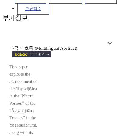
오류접수
부가정보
다국어 초록 (Multilingual Abstract)
This paper
explores the
abandonment of
the ālayavijñāna
in the “Nivṛtti
Portion” of the
“Ālayavijñāna
Treaties” in the
Yogācārabhūmi,
along with its