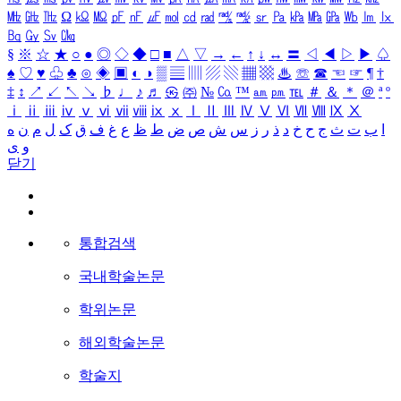
㎒
㎓
㎔
Ω
㏀
㏁
㎊
㎋
㎌
㏖
㏅
㎭
㎮
㎯
㏛
㎩
㎪
㎫
㎬
㏝
㏐
㏓
㏃
㏉
㏜
㏆
§
※
☆
★
○
●
◎
◇
◆
□
■
△
▽
→
←
↑
↓
↔
〓
◁
◀
▷
▶
♤
♠
♡
♥
♧
♣
⊙
◈
▣
◐
◑
▒
▤
▥
▨
▧
▦
▩
♨
☏
☎
☜
☞
¶
†
‡
↕
↗
↙
↖
↘
♭
♩
♪
♬
㉿
㈜
№
㏇
™
㏂
㏘
℡
＃
＆
＊
＠
ª
º
ⅰ
ⅱ
ⅲ
ⅳ
ⅴ
ⅵ
ⅶ
ⅷ
ⅸ
ⅹ
Ⅰ
Ⅱ
Ⅲ
Ⅳ
Ⅴ
Ⅵ
Ⅶ
Ⅷ
Ⅸ
Ⅹ
ا
ب
ت
ث
ج
ح
خ
د
ذ
ر
ز
س
ش
ص
ض
ط
ظ
ع
غ
ف
ق
ک
ل
م
ن
ه
و
ی
닫기
통합검색
국내학술논문
학위논문
해외학술논문
학술지