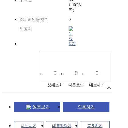
116(28
쪽)
KCI 피인용횟수
0
제공처
KCI
0
0
0
상세조회
다운로드
내보내기
원문보기
인용하기
내보내기
내책장담기
공유하기