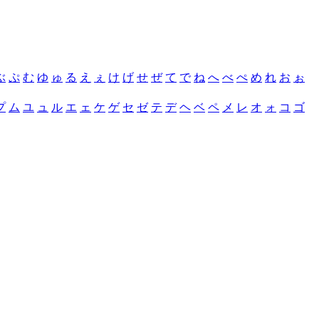
ぶ
ぷ
む
ゆ
ゅ
る
え
ぇ
け
げ
せ
ぜ
て
で
ね
へ
べ
ぺ
め
れ
お
ぉ
プ
ム
ユ
ュ
ル
エ
ェ
ケ
ゲ
セ
ゼ
テ
デ
ヘ
ベ
ペ
メ
レ
オ
ォ
コ
ゴ