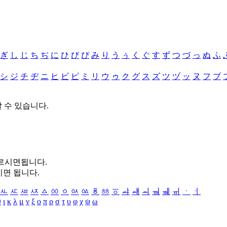
ぎ
し
じ
ち
ぢ
に
ひ
び
ぴ
み
り
う
ぅ
く
ぐ
す
ず
つ
づ
っ
ぬ
ふ
シ
ジ
チ
ヂ
ニ
ヒ
ビ
ピ
ミ
リ
ウ
ゥ
ク
グ
ス
ズ
ツ
ヅ
ッ
ヌ
フ
ブ
할 수 있습니다.
누르시면됩니다.
시면 됩니다.
ㅻ
ㅼ
ㅽ
ㅾ
ㅿ
ㆀ
ㆁ
ㆂ
ㆃ
ㆄ
ㆅ
ㆆ
ㆇ
ㆈ
ㆉ
ㆊ
ㆋ
ㆌ
ㆍ
ㆎ
θ
ι
κ
λ
μ
ν
ξ
ο
π
ρ
σ
τ
υ
φ
χ
ψ
ω