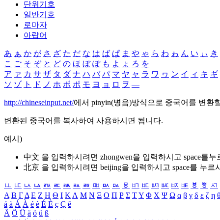
단위기호
일반기호
로마자
아랍어
あ
ぁ
か
が
さ
ざ
た
だ
な
は
ば
ぱ
ま
や
ゃ
ら
わ
ゎ
ん
い
ぃ
き
こ
ご
そ
ぞ
と
ど
の
ほ
ぼ
ぽ
も
よ
ょ
ろ
を
ア
ァ
カ
サ
ザ
タ
ダ
ナ
ハ
バ
パ
マ
ヤ
ャ
ラ
ワ
ヮ
ン
イ
ィ
キ
ギ
ソ
ゾ
ト
ド
ノ
ホ
ボ
ポ
モ
ヨ
ョ
ロ
ヲ
―
http://chineseinput.net/
에서 pinyin(병음)방식으로 중국어를 변환
변환된 중국어를 복사하여 사용하시면 됩니다.
예시)
中文 을 입력하시려면
zhongwen
을 입력하시고 space를
北京 을 입력하시려면
beijing
을 입력하시고 space를 누르
ㅥ
ㅦ
ㅧ
ㅨ
ㅩ
ㅪ
ㅫ
ㅬ
ㅭ
ㅮ
ㅯ
ㅰ
ㅱ
ㅲ
ㅳ
ㅴ
ㅵ
ㅶ
ㅷ
ㅸ
ㅹ
ㅺ
Α
Β
Γ
Δ
Ε
Ζ
Η
Θ
Ι
Κ
Λ
Μ
Ν
Ξ
Ο
Π
Ρ
Σ
Τ
Υ
Φ
Χ
Ψ
Ω
α
β
γ
δ
ε
ζ
η
á
à
Á
À
é
è
É
È
ç
Ç
ê
Ä
Ö
Ü
ä
ö
ü
ß