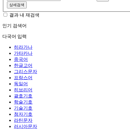
상세검색
결과 내 재검색
인기 검색어
다국어 입력
히라가나
가타카나
중국어
한글고어
그리스문자
프랑스어
독일어
히브리어
괄호기호
학술기호
기술기호
첨자기호
라틴문자
러시아문자