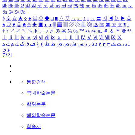
㎒
㎓
㎔
Ω
㏀
㏁
㎊
㎋
㎌
㏖
㏅
㎭
㎮
㎯
㏛
㎩
㎪
㎫
㎬
㏝
㏐
㏓
㏃
㏉
㏜
㏆
§
※
☆
★
○
●
◎
◇
◆
□
■
△
▽
→
←
↑
↓
↔
〓
◁
◀
▷
▶
♤
♠
♡
♥
♧
♣
⊙
◈
▣
◐
◑
▒
▤
▥
▨
▧
▦
▩
♨
☏
☎
☜
☞
¶
†
‡
↕
↗
↙
↖
↘
♭
♩
♪
♬
㉿
㈜
№
㏇
™
㏂
㏘
℡
＃
＆
＊
＠
ª
º
ⅰ
ⅱ
ⅲ
ⅳ
ⅴ
ⅵ
ⅶ
ⅷ
ⅸ
ⅹ
Ⅰ
Ⅱ
Ⅲ
Ⅳ
Ⅴ
Ⅵ
Ⅶ
Ⅷ
Ⅸ
Ⅹ
ا
ب
ت
ث
ج
ح
خ
د
ذ
ر
ز
س
ش
ص
ض
ط
ظ
ع
غ
ف
ق
ک
ل
م
ن
ه
و
ی
닫기
통합검색
국내학술논문
학위논문
해외학술논문
학술지