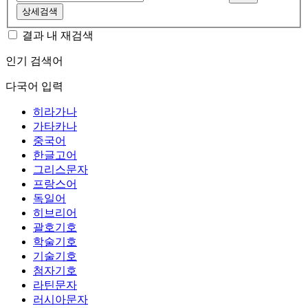
상세검색
결과 내 재검색
인기 검색어
다국어 입력
히라가나
가타카나
중국어
한글고어
그리스문자
프랑스어
독일어
히브리어
괄호기호
학술기호
기술기호
첨자기호
라틴문자
러시아문자