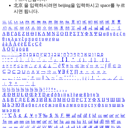
北京 을 입력하시려면
beijing
을 입력하시고 space를 누르
시면 됩니다.
ㅥ
ㅦ
ㅧ
ㅨ
ㅩ
ㅪ
ㅫ
ㅬ
ㅭ
ㅮ
ㅯ
ㅰ
ㅱ
ㅲ
ㅳ
ㅴ
ㅵ
ㅶ
ㅷ
ㅸ
ㅹ
ㅺ
ㅻ
ㅼ
ㅽ
ㅾ
ㅿ
ㆀ
ㆁ
ㆂ
ㆃ
ㆄ
ㆅ
ㆆ
ㆇ
ㆈ
ㆉ
ㆊ
ㆋ
ㆌ
ㆍ
ㆎ
Α
Β
Γ
Δ
Ε
Ζ
Η
Θ
Ι
Κ
Λ
Μ
Ν
Ξ
Ο
Π
Ρ
Σ
Τ
Υ
Φ
Χ
Ψ
Ω
α
β
γ
δ
ε
ζ
η
θ
ι
κ
λ
μ
ν
ξ
ο
π
ρ
σ
τ
υ
φ
χ
ψ
ω
á
à
Á
À
é
è
É
È
ç
Ç
ê
Ä
Ö
Ü
ä
ö
ü
ß
ְ
ֳ
ֲ
ֱ
ָ
ַ
ֵ
ֶ
ִ
ֹ
ּ
ֻ
ׂ
ׁ
ּ
ב
ה
נ
מ
צ
ת
ץ
ש
ד
ג
כ
ע
י
ח
ל
ך
ף
ק
ר
א
ט
ו
ן
ם
פ
‘
’
“
”
〔
〕
〈
〉
「
」
『
』
【
】
＂
（
）
［
］
｛
｝
±
×
÷
≠
≤
≥
∞
∴
♂
♀
∠
⊥
⌒
∂
∇
≡
≒
≪
≫
√
∽
∝
∵
∫
∬
∈
∋
⊆
⊇
⊂
⊃
∪
∩
∧
∨
￢
⇒
⇔
∀
∃
∮
∑
∏
＋
－
＜
＝
＞
、
。
·
‥
…
¨
〃
―
∥
＼
∼
´
～
ˇ
˘
˝
˚
˙
¸
˛
¡
¿
ː
！
＇
，
．
／
：
；
？
＾
＿
｀
｜
½
⅓
⅔
¼
¾
⅛
⅜
⅝
⅞
¹
²
³
⁴
ⁿ
₁
₂
₃
₄
Æ
Ð
Ħ
Ĳ
Ł
Ø
Œ
Þ
Ŧ
Ŋ
æ
đ
ð
ħ
ı
ĳ
ĸ
ŀ
ł
ø
œ
ß
þ
ŧ
ŋ
ŉ
А
Б
В
Г
Д
Е
Ё
Ж
З
И
Й
К
Л
М
Н
О
П
Р
С
Т
У
Ф
Х
Ц
Ч
Ш
Щ
Ъ
Ы
Ь
Э
Ю
Я
а
б
в
г
д
е
ё
ж
з
и
й
к
л
м
н
о
п
р
с
т
у
ф
х
ц
ч
ш
щ
ъ
ы
ь
э
ю
я
′
″
℃
Å
￠
￡
￥
¤
℉
‰
＄
％
Ｆ
￦
㎕
㎖
㎗
ℓ
㎘
㏄
㎣
㎤
㎥
㎦
㎙
㎚
㎛
㎜
㎝
㎞
㎟
㎠
㎡
㎢
㏊
㎍
㎎
㎏
㏏
㎈
㎉
㏈
㎧
㎨
㎰
㎱
㎲
㎳
㎴
㎵
㎶
㎷
㎸
㎹
㎀
㎁
㎂
㎃
㎄
㎺
㎻
㎽
㎾
㎿
㎐
㎑