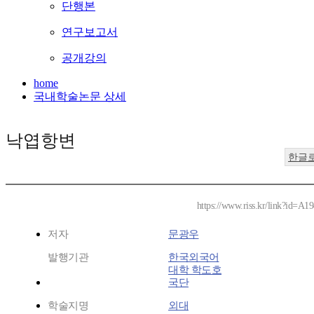
단행본
연구보고서
공개강의
home
국내학술논문 상세
낙엽항변
한글
https://www.riss.kr/link?id=A1
저자
문광우
발행기관
한국외국어
대학 학도호
국단
학술지명
외대