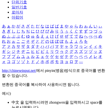
단위기호
일반기호
로마자
아랍어
あ
ぁ
か
が
さ
ざ
た
だ
な
は
ば
ぱ
ま
や
ゃ
ら
わ
ゎ
ん
い
ぃ
き
ぎ
し
じ
ち
ぢ
に
ひ
び
ぴ
み
り
う
ぅ
く
ぐ
す
ず
つ
づ
っ
ぬ
ふ
ぶ
ぷ
む
ゆ
ゅ
る
え
ぇ
け
げ
せ
ぜ
て
で
ね
へ
べ
ぺ
め
れ
お
ぉ
こ
ご
そ
ぞ
と
ど
の
ほ
ぼ
ぽ
も
よ
ょ
ろ
を
ア
ァ
カ
サ
ザ
タ
ダ
ナ
ハ
バ
パ
マ
ヤ
ャ
ラ
ワ
ヮ
ン
イ
ィ
キ
ギ
シ
ジ
チ
ヂ
ニ
ヒ
ビ
ピ
ミ
リ
ウ
ゥ
ク
グ
ス
ズ
ツ
ヅ
ッ
ヌ
フ
ブ
プ
ム
ユ
ュ
ル
エ
ェ
ケ
ゲ
セ
ゼ
テ
デ
ヘ
ベ
ペ
メ
レ
オ
ォ
コ
ゴ
ソ
ゾ
ト
ド
ノ
ホ
ボ
ポ
モ
ヨ
ョ
ロ
ヲ
―
http://chineseinput.net/
에서 pinyin(병음)방식으로 중국어를 변환
할 수 있습니다.
변환된 중국어를 복사하여 사용하시면 됩니다.
예시)
中文 을 입력하시려면
zhongwen
을 입력하시고 space를
누르시면됩니다.