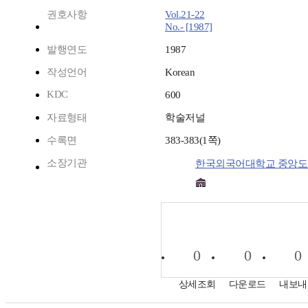
권호사항
Vol.21-22
No.- [1987]
발행연도
1987
작성언어
Korean
KDC
600
자료형태
학술저널
수록면
383-383(1쪽)
소장기관
한국외국어대학교 중앙
0
0
0
상세조회
다운로드
내보내