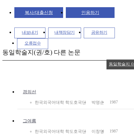
복사/대출신청
인용하기
내보내기
내책장담기
공유하기
오류접수
동일학술지(권/호) 다른 논문
동일학술지 
경의선
1987
한국외국어대학 학도호국단
박명순
그여름
1987
한국외국어대학 학도호국단
이창영