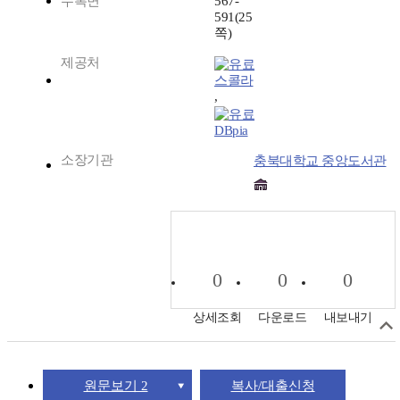
수록면
567-
591(25
쪽)
제공처
스콜라
,
DBpia
소장기관
충북대학교 중앙도서관
0
0
0
상세조회
다운로드
내보내기
원문보기 2
복사/대출신청