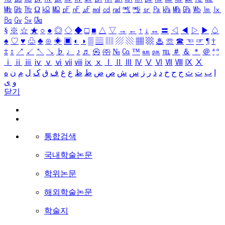
㎒
㎓
㎔
Ω
㏀
㏁
㎊
㎋
㎌
㏖
㏅
㎭
㎮
㎯
㏛
㎩
㎪
㎫
㎬
㏝
㏐
㏓
㏃
㏉
㏜
㏆
§
※
☆
★
○
●
◎
◇
◆
□
■
△
▽
→
←
↑
↓
↔
〓
◁
◀
▷
▶
♤
♠
♡
♥
♧
♣
⊙
◈
▣
◐
◑
▒
▤
▥
▨
▧
▦
▩
♨
☏
☎
☜
☞
¶
†
‡
↕
↗
↙
↖
↘
♭
♩
♪
♬
㉿
㈜
№
㏇
™
㏂
㏘
℡
＃
＆
＊
＠
ª
º
ⅰ
ⅱ
ⅲ
ⅳ
ⅴ
ⅵ
ⅶ
ⅷ
ⅸ
ⅹ
Ⅰ
Ⅱ
Ⅲ
Ⅳ
Ⅴ
Ⅵ
Ⅶ
Ⅷ
Ⅸ
Ⅹ
ا
ب
ت
ث
ج
ح
خ
د
ذ
ر
ز
س
ش
ص
ض
ط
ظ
ع
غ
ف
ق
ک
ل
م
ن
ه
و
ی
닫기
통합검색
국내학술논문
학위논문
해외학술논문
학술지