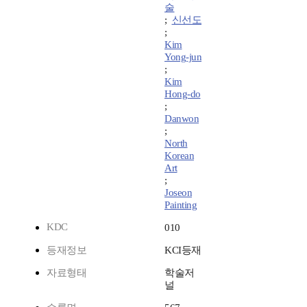
술
;
신선도
;
Kim
Yong-jun
;
Kim
Hong-do
;
Danwon
;
North
Korean
Art
;
Joseon
Painting
KDC
010
등재정보
KCI등재
자료형태
학술저
널