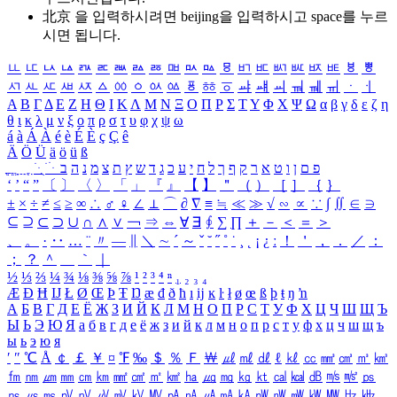
北京 을 입력하시려면
beijing
을 입력하시고 space를 누르
시면 됩니다.
ㅥ
ㅦ
ㅧ
ㅨ
ㅩ
ㅪ
ㅫ
ㅬ
ㅭ
ㅮ
ㅯ
ㅰ
ㅱ
ㅲ
ㅳ
ㅴ
ㅵ
ㅶ
ㅷ
ㅸ
ㅹ
ㅺ
ㅻ
ㅼ
ㅽ
ㅾ
ㅿ
ㆀ
ㆁ
ㆂ
ㆃ
ㆄ
ㆅ
ㆆ
ㆇ
ㆈ
ㆉ
ㆊ
ㆋ
ㆌ
ㆍ
ㆎ
Α
Β
Γ
Δ
Ε
Ζ
Η
Θ
Ι
Κ
Λ
Μ
Ν
Ξ
Ο
Π
Ρ
Σ
Τ
Υ
Φ
Χ
Ψ
Ω
α
β
γ
δ
ε
ζ
η
θ
ι
κ
λ
μ
ν
ξ
ο
π
ρ
σ
τ
υ
φ
χ
ψ
ω
á
à
Á
À
é
è
É
È
ç
Ç
ê
Ä
Ö
Ü
ä
ö
ü
ß
ְ
ֳ
ֲ
ֱ
ָ
ַ
ֵ
ֶ
ִ
ֹ
ּ
ֻ
ׂ
ׁ
ּ
ב
ה
נ
מ
צ
ת
ץ
ש
ד
ג
כ
ע
י
ח
ל
ך
ף
ק
ר
א
ט
ו
ן
ם
פ
‘
’
“
”
〔
〕
〈
〉
「
」
『
』
【
】
＂
（
）
［
］
｛
｝
±
×
÷
≠
≤
≥
∞
∴
♂
♀
∠
⊥
⌒
∂
∇
≡
≒
≪
≫
√
∽
∝
∵
∫
∬
∈
∋
⊆
⊇
⊂
⊃
∪
∩
∧
∨
￢
⇒
⇔
∀
∃
∮
∑
∏
＋
－
＜
＝
＞
、
。
·
‥
…
¨
〃
―
∥
＼
∼
´
～
ˇ
˘
˝
˚
˙
¸
˛
¡
¿
ː
！
＇
，
．
／
：
；
？
＾
＿
｀
｜
½
⅓
⅔
¼
¾
⅛
⅜
⅝
⅞
¹
²
³
⁴
ⁿ
₁
₂
₃
₄
Æ
Ð
Ħ
Ĳ
Ł
Ø
Œ
Þ
Ŧ
Ŋ
æ
đ
ð
ħ
ı
ĳ
ĸ
ŀ
ł
ø
œ
ß
þ
ŧ
ŋ
ŉ
А
Б
В
Г
Д
Е
Ё
Ж
З
И
Й
К
Л
М
Н
О
П
Р
С
Т
У
Ф
Х
Ц
Ч
Ш
Щ
Ъ
Ы
Ь
Э
Ю
Я
а
б
в
г
д
е
ё
ж
з
и
й
к
л
м
н
о
п
р
с
т
у
ф
х
ц
ч
ш
щ
ъ
ы
ь
э
ю
я
′
″
℃
Å
￠
￡
￥
¤
℉
‰
＄
％
Ｆ
￦
㎕
㎖
㎗
ℓ
㎘
㏄
㎣
㎤
㎥
㎦
㎙
㎚
㎛
㎜
㎝
㎞
㎟
㎠
㎡
㎢
㏊
㎍
㎎
㎏
㏏
㎈
㎉
㏈
㎧
㎨
㎰
㎱
㎲
㎳
㎴
㎵
㎶
㎷
㎸
㎹
㎀
㎁
㎂
㎃
㎄
㎺
㎻
㎽
㎾
㎿
㎐
㎑