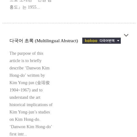
홍도』는 1955...
다국어 초록 (Multilingual Abstract)
The purpose of this
article is to briefly
describe ‘Danwon Kim
Hong-do’ written by
Kim Yong-jun (金瑢俊
1904~1967) and to
understand the art
historical implications of
Kim Yong-jun’s studies
on Kim Hong-do.
‘Danwon Kim Hong-do’
first intr...