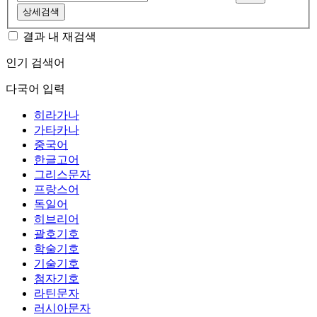
상세검색
결과 내 재검색
인기 검색어
다국어 입력
히라가나
가타카나
중국어
한글고어
그리스문자
프랑스어
독일어
히브리어
괄호기호
학술기호
기술기호
첨자기호
라틴문자
러시아문자