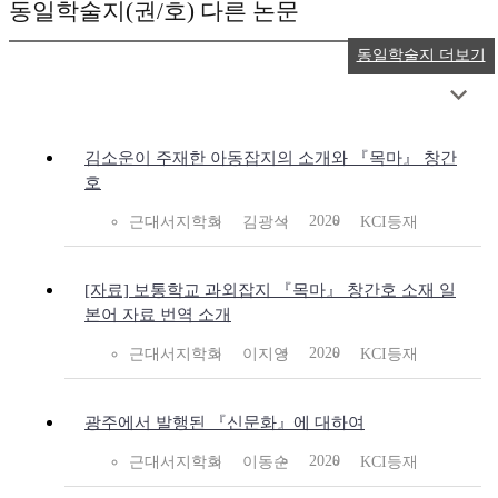
동일학술지(권/호) 다른 논문
동일학술지 더보기
김소운이 주재한 아동잡지의 소개와 『목마』 창간
호
2020
근대서지학회
김광식
KCI등재
[자료] 보통학교 과외잡지 『목마』 창간호 소재 일
본어 자료 번역 소개
2020
근대서지학회
이지영
KCI등재
광주에서 발행된 『신문화』에 대하여
2020
근대서지학회
이동순
KCI등재