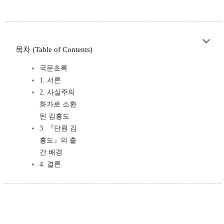
목차 (Table of Contents)
국문초록
1. 서론
2. 사실주의
화가로 소환
된 김홍도
3. 『단원 김
홍도』의 출
간 배경
4. 결론