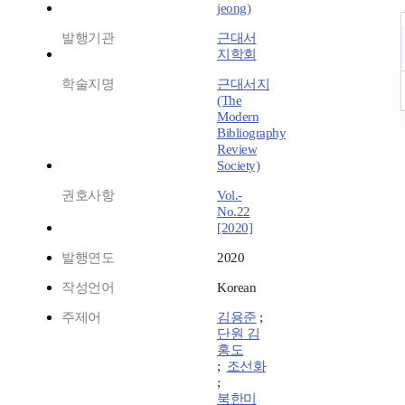
jeong)
발행기관
근대서
지학회
학술지명
근대서지
(The
Modern
Bibliography
Review
Society)
권호사항
Vol.-
No.22
[2020]
발행연도
2020
작성언어
Korean
주제어
김용준
;
단원 김
홍도
;
조선화
;
북한미