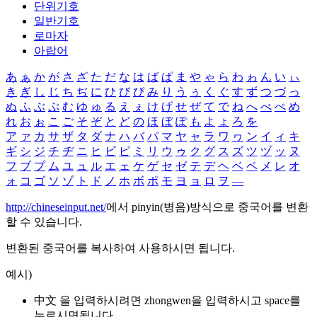
단위기호
일반기호
로마자
아랍어
あ
ぁ
か
が
さ
ざ
た
だ
な
は
ば
ぱ
ま
や
ゃ
ら
わ
ゎ
ん
い
ぃ
き
ぎ
し
じ
ち
ぢ
に
ひ
び
ぴ
み
り
う
ぅ
く
ぐ
す
ず
つ
づ
っ
ぬ
ふ
ぶ
ぷ
む
ゆ
ゅ
る
え
ぇ
け
げ
せ
ぜ
て
で
ね
へ
べ
ぺ
め
れ
お
ぉ
こ
ご
そ
ぞ
と
ど
の
ほ
ぼ
ぽ
も
よ
ょ
ろ
を
ア
ァ
カ
サ
ザ
タ
ダ
ナ
ハ
バ
パ
マ
ヤ
ャ
ラ
ワ
ヮ
ン
イ
ィ
キ
ギ
シ
ジ
チ
ヂ
ニ
ヒ
ビ
ピ
ミ
リ
ウ
ゥ
ク
グ
ス
ズ
ツ
ヅ
ッ
ヌ
フ
ブ
プ
ム
ユ
ュ
ル
エ
ェ
ケ
ゲ
セ
ゼ
テ
デ
ヘ
ベ
ペ
メ
レ
オ
ォ
コ
ゴ
ソ
ゾ
ト
ド
ノ
ホ
ボ
ポ
モ
ヨ
ョ
ロ
ヲ
―
http://chineseinput.net/
에서 pinyin(병음)방식으로 중국어를 변환
할 수 있습니다.
변환된 중국어를 복사하여 사용하시면 됩니다.
예시)
中文 을 입력하시려면
zhongwen
을 입력하시고 space를
누르시면됩니다.