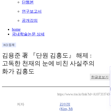
단행본
연구보고서
공개강의
home
국내학술논문 상세
김용준 著 『단원 김홍도』 해제 :
고독한 천재의 눈에 비친 사실주의
화가 김홍도
한글로보기
https://www.riss.kr/link?id=A107333743
저자
김미정
(Kim, Mi