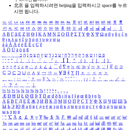
北京 을 입력하시려면
beijing
을 입력하시고 space를 누르
시면 됩니다.
ㅥ
ㅦ
ㅧ
ㅨ
ㅩ
ㅪ
ㅫ
ㅬ
ㅭ
ㅮ
ㅯ
ㅰ
ㅱ
ㅲ
ㅳ
ㅴ
ㅵ
ㅶ
ㅷ
ㅸ
ㅹ
ㅺ
ㅻ
ㅼ
ㅽ
ㅾ
ㅿ
ㆀ
ㆁ
ㆂ
ㆃ
ㆄ
ㆅ
ㆆ
ㆇ
ㆈ
ㆉ
ㆊ
ㆋ
ㆌ
ㆍ
ㆎ
Α
Β
Γ
Δ
Ε
Ζ
Η
Θ
Ι
Κ
Λ
Μ
Ν
Ξ
Ο
Π
Ρ
Σ
Τ
Υ
Φ
Χ
Ψ
Ω
α
β
γ
δ
ε
ζ
η
θ
ι
κ
λ
μ
ν
ξ
ο
π
ρ
σ
τ
υ
φ
χ
ψ
ω
á
à
Á
À
é
è
É
È
ç
Ç
ê
Ä
Ö
Ü
ä
ö
ü
ß
ְ
ֳ
ֲ
ֱ
ָ
ַ
ֵ
ֶ
ִ
ֹ
ּ
ֻ
ׂ
ׁ
ּ
ב
ה
נ
מ
צ
ת
ץ
ש
ד
ג
כ
ע
י
ח
ל
ך
ף
ק
ר
א
ט
ו
ן
ם
פ
‘
’
“
”
〔
〕
〈
〉
「
」
『
』
【
】
＂
（
）
［
］
｛
｝
±
×
÷
≠
≤
≥
∞
∴
♂
♀
∠
⊥
⌒
∂
∇
≡
≒
≪
≫
√
∽
∝
∵
∫
∬
∈
∋
⊆
⊇
⊂
⊃
∪
∩
∧
∨
￢
⇒
⇔
∀
∃
∮
∑
∏
＋
－
＜
＝
＞
、
。
·
‥
…
¨
〃
―
∥
＼
∼
´
～
ˇ
˘
˝
˚
˙
¸
˛
¡
¿
ː
！
＇
，
．
／
：
；
？
＾
＿
｀
｜
½
⅓
⅔
¼
¾
⅛
⅜
⅝
⅞
¹
²
³
⁴
ⁿ
₁
₂
₃
₄
Æ
Ð
Ħ
Ĳ
Ł
Ø
Œ
Þ
Ŧ
Ŋ
æ
đ
ð
ħ
ı
ĳ
ĸ
ŀ
ł
ø
œ
ß
þ
ŧ
ŋ
ŉ
А
Б
В
Г
Д
Е
Ё
Ж
З
И
Й
К
Л
М
Н
О
П
Р
С
Т
У
Ф
Х
Ц
Ч
Ш
Щ
Ъ
Ы
Ь
Э
Ю
Я
а
б
в
г
д
е
ё
ж
з
и
й
к
л
м
н
о
п
р
с
т
у
ф
х
ц
ч
ш
щ
ъ
ы
ь
э
ю
я
′
″
℃
Å
￠
￡
￥
¤
℉
‰
＄
％
Ｆ
￦
㎕
㎖
㎗
ℓ
㎘
㏄
㎣
㎤
㎥
㎦
㎙
㎚
㎛
㎜
㎝
㎞
㎟
㎠
㎡
㎢
㏊
㎍
㎎
㎏
㏏
㎈
㎉
㏈
㎧
㎨
㎰
㎱
㎲
㎳
㎴
㎵
㎶
㎷
㎸
㎹
㎀
㎁
㎂
㎃
㎄
㎺
㎻
㎽
㎾
㎿
㎐
㎑