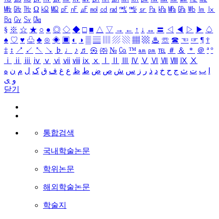
㎒
㎓
㎔
Ω
㏀
㏁
㎊
㎋
㎌
㏖
㏅
㎭
㎮
㎯
㏛
㎩
㎪
㎫
㎬
㏝
㏐
㏓
㏃
㏉
㏜
㏆
§
※
☆
★
○
●
◎
◇
◆
□
■
△
▽
→
←
↑
↓
↔
〓
◁
◀
▷
▶
♤
♠
♡
♥
♧
♣
⊙
◈
▣
◐
◑
▒
▤
▥
▨
▧
▦
▩
♨
☏
☎
☜
☞
¶
†
‡
↕
↗
↙
↖
↘
♭
♩
♪
♬
㉿
㈜
№
㏇
™
㏂
㏘
℡
＃
＆
＊
＠
ª
º
ⅰ
ⅱ
ⅲ
ⅳ
ⅴ
ⅵ
ⅶ
ⅷ
ⅸ
ⅹ
Ⅰ
Ⅱ
Ⅲ
Ⅳ
Ⅴ
Ⅵ
Ⅶ
Ⅷ
Ⅸ
Ⅹ
ا
ب
ت
ث
ج
ح
خ
د
ذ
ر
ز
س
ش
ص
ض
ط
ظ
ع
غ
ف
ق
ک
ل
م
ن
ه
و
ی
닫기
통합검색
국내학술논문
학위논문
해외학술논문
학술지