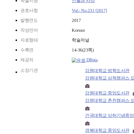
학술지명
인물과 사상
권호사항
Vol.- No.231 [2017]
발행연도
2017
작성언어
Korean
자료형태
학술저널
수록면
14-36(23쪽)
제공처
DBpia
소장기관
강원대학교 법학도서관
강원대학교 삼척캠퍼스 
강원대학교 중앙도서관
강원대학교 춘천캠퍼스 
건국대학교 상허기념중
경북대학교 중앙도서관