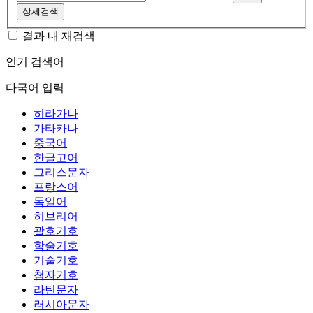
상세검색
결과 내 재검색
인기 검색어
다국어 입력
히라가나
가타카나
중국어
한글고어
그리스문자
프랑스어
독일어
히브리어
괄호기호
학술기호
기술기호
첨자기호
라틴문자
러시아문자