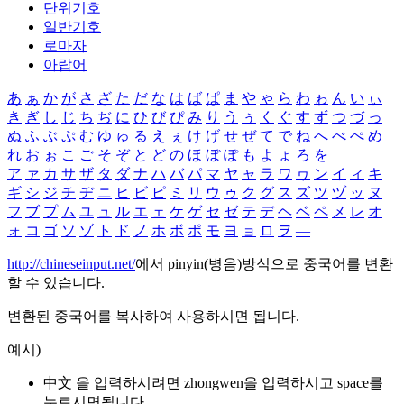
단위기호
일반기호
로마자
아랍어
あ
ぁ
か
が
さ
ざ
た
だ
な
は
ば
ぱ
ま
や
ゃ
ら
わ
ゎ
ん
い
ぃ
き
ぎ
し
じ
ち
ぢ
に
ひ
び
ぴ
み
り
う
ぅ
く
ぐ
す
ず
つ
づ
っ
ぬ
ふ
ぶ
ぷ
む
ゆ
ゅ
る
え
ぇ
け
げ
せ
ぜ
て
で
ね
へ
べ
ぺ
め
れ
お
ぉ
こ
ご
そ
ぞ
と
ど
の
ほ
ぼ
ぽ
も
よ
ょ
ろ
を
ア
ァ
カ
サ
ザ
タ
ダ
ナ
ハ
バ
パ
マ
ヤ
ャ
ラ
ワ
ヮ
ン
イ
ィ
キ
ギ
シ
ジ
チ
ヂ
ニ
ヒ
ビ
ピ
ミ
リ
ウ
ゥ
ク
グ
ス
ズ
ツ
ヅ
ッ
ヌ
フ
ブ
プ
ム
ユ
ュ
ル
エ
ェ
ケ
ゲ
セ
ゼ
テ
デ
ヘ
ベ
ペ
メ
レ
オ
ォ
コ
ゴ
ソ
ゾ
ト
ド
ノ
ホ
ボ
ポ
モ
ヨ
ョ
ロ
ヲ
―
http://chineseinput.net/
에서 pinyin(병음)방식으로 중국어를 변환
할 수 있습니다.
변환된 중국어를 복사하여 사용하시면 됩니다.
예시)
中文 을 입력하시려면
zhongwen
을 입력하시고 space를
누르시면됩니다.