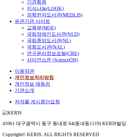
기관회원
지식나눔(LOOK)
의학전자도서관(MEDLIS)
유관기관 사이트
교육부(MOE)
국립장애인도서관(NLD)
국립중앙도서관(NL)
국회도서관(NAL)
연구윤리정보포털(CRE)
사이언스온 (ScienceON)
이용약관
개인정보처리방침
개인정보 재동의
기관소개
저작물 게시중단요청
41061 대구광역시 동구 동내로 64(동내동1119) KERIS빌딩
Copyright© KERIS. ALL RIGHTS RESERVED