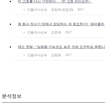
반 고흐를 다시 기억하다 : 〈반 고흐 라이브전〉
2017
인물과사상사
편집부(편집자)
왜 회사 정수기 앞에서 잡담하는 게 중요한가?_워터쿨러
2017
인물과사상사
강준만
에드 캣멀 : "실패할 가능성도 높은 것에 도전하길 원합니
2017
인물과사상사
김환표
분석정보