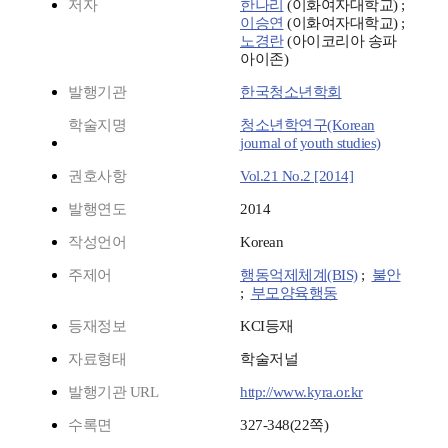
저자
한나리
(이화여자대학교) ;
이승연
(이화여자대학교) ;
노경란
(아이코리아 송파
아이존)
발행기관
한국청소년학회
학술지명
청소년학연구(Korean
journal of youth studies)
권호사항
Vol.21 No.2 [2014]
발행연도
2014
작성언어
Korean
주제어
행동억제체계(BIS)
;
불안
;
부모양육행동
등재정보
KCI등재
자료형태
학술저널
발행기관 URL
http://www.kyra.or.kr
수록면
327-348(22쪽)