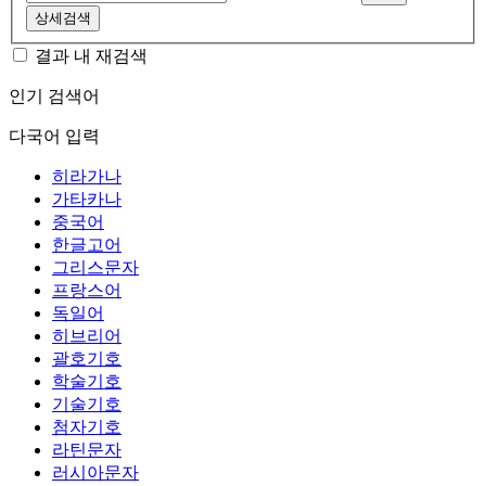
상세검색
결과 내 재검색
인기 검색어
다국어 입력
히라가나
가타카나
중국어
한글고어
그리스문자
프랑스어
독일어
히브리어
괄호기호
학술기호
기술기호
첨자기호
라틴문자
러시아문자