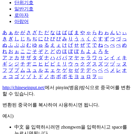
단위기호
일반기호
로마자
아랍어
あ
ぁ
か
が
さ
ざ
た
だ
な
は
ば
ぱ
ま
や
ゃ
ら
わ
ゎ
ん
い
ぃ
き
ぎ
し
じ
ち
ぢ
に
ひ
び
ぴ
み
り
う
ぅ
く
ぐ
す
ず
つ
づ
っ
ぬ
ふ
ぶ
ぷ
む
ゆ
ゅ
る
え
ぇ
け
げ
せ
ぜ
て
で
ね
へ
べ
ぺ
め
れ
お
ぉ
こ
ご
そ
ぞ
と
ど
の
ほ
ぼ
ぽ
も
よ
ょ
ろ
を
ア
ァ
カ
サ
ザ
タ
ダ
ナ
ハ
バ
パ
マ
ヤ
ャ
ラ
ワ
ヮ
ン
イ
ィ
キ
ギ
シ
ジ
チ
ヂ
ニ
ヒ
ビ
ピ
ミ
リ
ウ
ゥ
ク
グ
ス
ズ
ツ
ヅ
ッ
ヌ
フ
ブ
プ
ム
ユ
ュ
ル
エ
ェ
ケ
ゲ
セ
ゼ
テ
デ
ヘ
ベ
ペ
メ
レ
オ
ォ
コ
ゴ
ソ
ゾ
ト
ド
ノ
ホ
ボ
ポ
モ
ヨ
ョ
ロ
ヲ
―
http://chineseinput.net/
에서 pinyin(병음)방식으로 중국어를 변환
할 수 있습니다.
변환된 중국어를 복사하여 사용하시면 됩니다.
예시)
中文 을 입력하시려면
zhongwen
을 입력하시고 space를
누르시면됩니다.