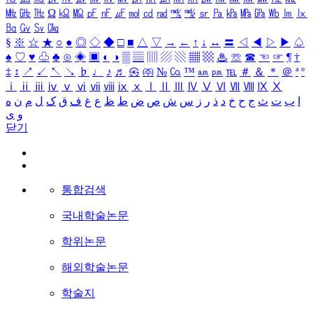
㎒
㎓
㎔
Ω
㏀
㏁
㎊
㎋
㎌
㏖
㏅
㎭
㎮
㎯
㏛
㎩
㎪
㎫
㎬
㏝
㏐
㏓
㏃
㏉
㏜
㏆
§
※
☆
★
○
●
◎
◇
◆
□
■
△
▽
→
←
↑
↓
↔
〓
◁
◀
▷
▶
♤
♠
♡
♥
♧
♣
⊙
◈
▣
◐
◑
▒
▤
▥
▨
▧
▦
▩
♨
☏
☎
☜
☞
¶
†
‡
↕
↗
↙
↖
↘
♭
♩
♪
♬
㉿
㈜
№
㏇
™
㏂
㏘
℡
＃
＆
＊
＠
ª
º
ⅰ
ⅱ
ⅲ
ⅳ
ⅴ
ⅵ
ⅶ
ⅷ
ⅸ
ⅹ
Ⅰ
Ⅱ
Ⅲ
Ⅳ
Ⅴ
Ⅵ
Ⅶ
Ⅷ
Ⅸ
Ⅹ
ا
ب
ت
ث
ج
ح
خ
د
ذ
ر
ز
س
ش
ص
ض
ط
ظ
ع
غ
ف
ق
ک
ل
م
ن
ه
و
ی
닫기
통합검색
국내학술논문
학위논문
해외학술논문
학술지