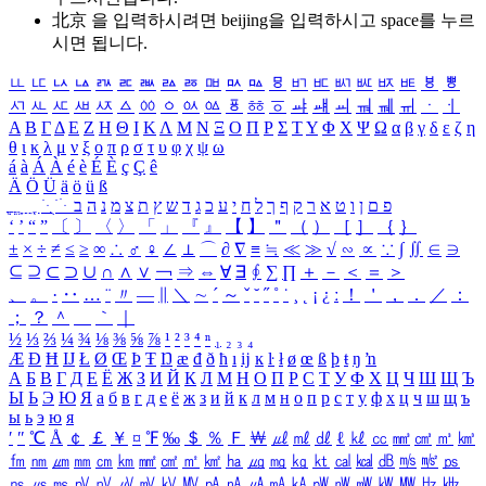
北京 을 입력하시려면
beijing
을 입력하시고 space를 누르
시면 됩니다.
ㅥ
ㅦ
ㅧ
ㅨ
ㅩ
ㅪ
ㅫ
ㅬ
ㅭ
ㅮ
ㅯ
ㅰ
ㅱ
ㅲ
ㅳ
ㅴ
ㅵ
ㅶ
ㅷ
ㅸ
ㅹ
ㅺ
ㅻ
ㅼ
ㅽ
ㅾ
ㅿ
ㆀ
ㆁ
ㆂ
ㆃ
ㆄ
ㆅ
ㆆ
ㆇ
ㆈ
ㆉ
ㆊ
ㆋ
ㆌ
ㆍ
ㆎ
Α
Β
Γ
Δ
Ε
Ζ
Η
Θ
Ι
Κ
Λ
Μ
Ν
Ξ
Ο
Π
Ρ
Σ
Τ
Υ
Φ
Χ
Ψ
Ω
α
β
γ
δ
ε
ζ
η
θ
ι
κ
λ
μ
ν
ξ
ο
π
ρ
σ
τ
υ
φ
χ
ψ
ω
á
à
Á
À
é
è
É
È
ç
Ç
ê
Ä
Ö
Ü
ä
ö
ü
ß
ְ
ֳ
ֲ
ֱ
ָ
ַ
ֵ
ֶ
ִ
ֹ
ּ
ֻ
ׂ
ׁ
ּ
ב
ה
נ
מ
צ
ת
ץ
ש
ד
ג
כ
ע
י
ח
ל
ך
ף
ק
ר
א
ט
ו
ן
ם
פ
‘
’
“
”
〔
〕
〈
〉
「
」
『
』
【
】
＂
（
）
［
］
｛
｝
±
×
÷
≠
≤
≥
∞
∴
♂
♀
∠
⊥
⌒
∂
∇
≡
≒
≪
≫
√
∽
∝
∵
∫
∬
∈
∋
⊆
⊇
⊂
⊃
∪
∩
∧
∨
￢
⇒
⇔
∀
∃
∮
∑
∏
＋
－
＜
＝
＞
、
。
·
‥
…
¨
〃
―
∥
＼
∼
´
～
ˇ
˘
˝
˚
˙
¸
˛
¡
¿
ː
！
＇
，
．
／
：
；
？
＾
＿
｀
｜
½
⅓
⅔
¼
¾
⅛
⅜
⅝
⅞
¹
²
³
⁴
ⁿ
₁
₂
₃
₄
Æ
Ð
Ħ
Ĳ
Ł
Ø
Œ
Þ
Ŧ
Ŋ
æ
đ
ð
ħ
ı
ĳ
ĸ
ŀ
ł
ø
œ
ß
þ
ŧ
ŋ
ŉ
А
Б
В
Г
Д
Е
Ё
Ж
З
И
Й
К
Л
М
Н
О
П
Р
С
Т
У
Ф
Х
Ц
Ч
Ш
Щ
Ъ
Ы
Ь
Э
Ю
Я
а
б
в
г
д
е
ё
ж
з
и
й
к
л
м
н
о
п
р
с
т
у
ф
х
ц
ч
ш
щ
ъ
ы
ь
э
ю
я
′
″
℃
Å
￠
￡
￥
¤
℉
‰
＄
％
Ｆ
￦
㎕
㎖
㎗
ℓ
㎘
㏄
㎣
㎤
㎥
㎦
㎙
㎚
㎛
㎜
㎝
㎞
㎟
㎠
㎡
㎢
㏊
㎍
㎎
㎏
㏏
㎈
㎉
㏈
㎧
㎨
㎰
㎱
㎲
㎳
㎴
㎵
㎶
㎷
㎸
㎹
㎀
㎁
㎂
㎃
㎄
㎺
㎻
㎽
㎾
㎿
㎐
㎑