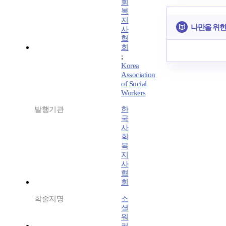
회
복
지
나만을 위한
사
협
회
;
Korea
Association
of Social
Workers
발행기관
한
국
사
회
복
지
사
협
회
학술지명
소
셜
워