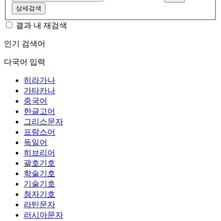
상세검색
결과 내 재검색
인기 검색어
다국어 입력
히라가나
가타카나
중국어
한글고어
그리스문자
프랑스어
독일어
히브리어
괄호기호
학술기호
기술기호
첨자기호
라틴문자
러시아문자