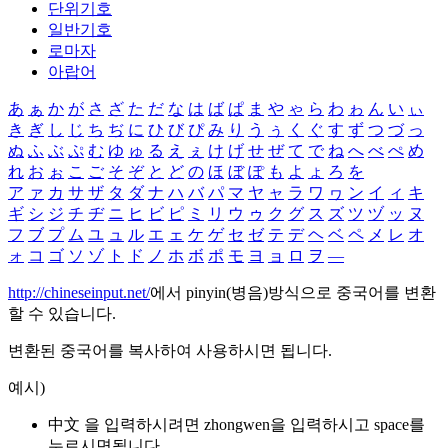
단위기호
일반기호
로마자
아랍어
あ
ぁ
か
が
さ
ざ
た
だ
な
は
ば
ぱ
ま
や
ゃ
ら
わ
ゎ
ん
い
ぃ
き
ぎ
し
じ
ち
ぢ
に
ひ
び
ぴ
み
り
う
ぅ
く
ぐ
す
ず
つ
づ
っ
ぬ
ふ
ぶ
ぷ
む
ゆ
ゅ
る
え
ぇ
け
げ
せ
ぜ
て
で
ね
へ
べ
ぺ
め
れ
お
ぉ
こ
ご
そ
ぞ
と
ど
の
ほ
ぼ
ぽ
も
よ
ょ
ろ
を
ア
ァ
カ
サ
ザ
タ
ダ
ナ
ハ
バ
パ
マ
ヤ
ャ
ラ
ワ
ヮ
ン
イ
ィ
キ
ギ
シ
ジ
チ
ヂ
ニ
ヒ
ビ
ピ
ミ
リ
ウ
ゥ
ク
グ
ス
ズ
ツ
ヅ
ッ
ヌ
フ
ブ
プ
ム
ユ
ュ
ル
エ
ェ
ケ
ゲ
セ
ゼ
テ
デ
ヘ
ベ
ペ
メ
レ
オ
ォ
コ
ゴ
ソ
ゾ
ト
ド
ノ
ホ
ボ
ポ
モ
ヨ
ョ
ロ
ヲ
―
http://chineseinput.net/
에서 pinyin(병음)방식으로 중국어를 변환
할 수 있습니다.
변환된 중국어를 복사하여 사용하시면 됩니다.
예시)
中文 을 입력하시려면
zhongwen
을 입력하시고 space를
누르시면됩니다.