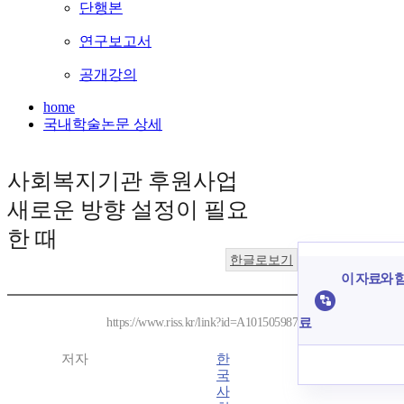
단행본
연구보고서
공개강의
home
국내학술논문 상세
사회복지기관 후원사업
새로운 방향 설정이 필요
한 때
한글로보기
이 자료와 함
료
https://www.riss.kr/link?id=A101505987
저자
한
국
사