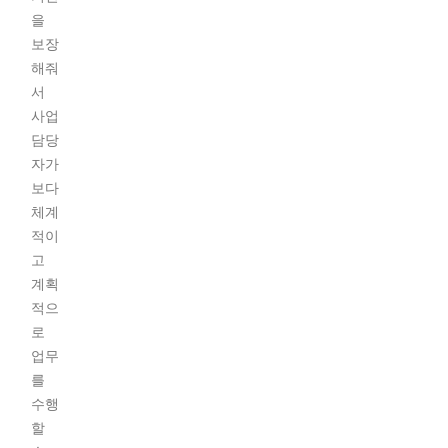
을
보장
해줘
서
사업
담당
자가
보다
체계
적이
고
계획
적으
로
업무
를
수행
할