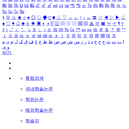
㎒
㎓
㎔
Ω
㏀
㏁
㎊
㎋
㎌
㏖
㏅
㎭
㎮
㎯
㏛
㎩
㎪
㎫
㎬
㏝
㏐
㏓
㏃
㏉
㏜
㏆
§
※
☆
★
○
●
◎
◇
◆
□
■
△
▽
→
←
↑
↓
↔
〓
◁
◀
▷
▶
♤
♠
♡
♥
♧
♣
⊙
◈
▣
◐
◑
▒
▤
▥
▨
▧
▦
▩
♨
☏
☎
☜
☞
¶
†
‡
↕
↗
↙
↖
↘
♭
♩
♪
♬
㉿
㈜
№
㏇
™
㏂
㏘
℡
＃
＆
＊
＠
ª
º
ⅰ
ⅱ
ⅲ
ⅳ
ⅴ
ⅵ
ⅶ
ⅷ
ⅸ
ⅹ
Ⅰ
Ⅱ
Ⅲ
Ⅳ
Ⅴ
Ⅵ
Ⅶ
Ⅷ
Ⅸ
Ⅹ
ا
ب
ت
ث
ج
ح
خ
د
ذ
ر
ز
س
ش
ص
ض
ط
ظ
ع
غ
ف
ق
ک
ل
م
ن
ه
و
ی
닫기
통합검색
국내학술논문
학위논문
해외학술논문
학술지