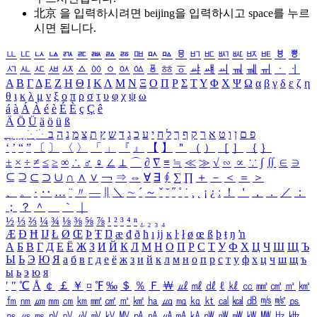
北京 을 입력하시려면
beijing
을 입력하시고 space를 누르
시면 됩니다.
ㅥ
ㅦ
ㅧ
ㅨ
ㅩ
ㅪ
ㅫ
ㅬ
ㅭ
ㅮ
ㅯ
ㅰ
ㅱ
ㅲ
ㅳ
ㅴ
ㅵ
ㅶ
ㅷ
ㅸ
ㅹ
ㅺ
ㅻ
ㅼ
ㅽ
ㅾ
ㅿ
ㆀ
ㆁ
ㆂ
ㆃ
ㆄ
ㆅ
ㆆ
ㆇ
ㆈ
ㆉ
ㆊ
ㆋ
ㆌ
ㆍ
ㆎ
Α
Β
Γ
Δ
Ε
Ζ
Η
Θ
Ι
Κ
Λ
Μ
Ν
Ξ
Ο
Π
Ρ
Σ
Τ
Υ
Φ
Χ
Ψ
Ω
α
β
γ
δ
ε
ζ
η
θ
ι
κ
λ
μ
ν
ξ
ο
π
ρ
σ
τ
υ
φ
χ
ψ
ω
á
à
Á
À
é
è
É
È
ç
Ç
ê
Ä
Ö
Ü
ä
ö
ü
ß
ְ
ֳ
ֲ
ֱ
ָ
ַ
ֵ
ֶ
ִ
ֹ
ּ
ֻ
ׂ
ׁ
ּ
ב
ה
נ
מ
צ
ת
ץ
ש
ד
ג
כ
ע
י
ח
ל
ך
ף
ק
ר
א
ט
ו
ן
ם
פ
‘
’
“
”
〔
〕
〈
〉
「
」
『
』
【
】
＂
（
）
［
］
｛
｝
±
×
÷
≠
≤
≥
∞
∴
♂
♀
∠
⊥
⌒
∂
∇
≡
≒
≪
≫
√
∽
∝
∵
∫
∬
∈
∋
⊆
⊇
⊂
⊃
∪
∩
∧
∨
￢
⇒
⇔
∀
∃
∮
∑
∏
＋
－
＜
＝
＞
、
。
·
‥
…
¨
〃
―
∥
＼
∼
´
～
ˇ
˘
˝
˚
˙
¸
˛
¡
¿
ː
！
＇
，
．
／
：
；
？
＾
＿
｀
｜
½
⅓
⅔
¼
¾
⅛
⅜
⅝
⅞
¹
²
³
⁴
ⁿ
₁
₂
₃
₄
Æ
Ð
Ħ
Ĳ
Ł
Ø
Œ
Þ
Ŧ
Ŋ
æ
đ
ð
ħ
ı
ĳ
ĸ
ŀ
ł
ø
œ
ß
þ
ŧ
ŋ
ŉ
А
Б
В
Г
Д
Е
Ё
Ж
З
И
Й
К
Л
М
Н
О
П
Р
С
Т
У
Ф
Х
Ц
Ч
Ш
Щ
Ъ
Ы
Ь
Э
Ю
Я
а
б
в
г
д
е
ё
ж
з
и
й
к
л
м
н
о
п
р
с
т
у
ф
х
ц
ч
ш
щ
ъ
ы
ь
э
ю
я
′
″
℃
Å
￠
￡
￥
¤
℉
‰
＄
％
Ｆ
￦
㎕
㎖
㎗
ℓ
㎘
㏄
㎣
㎤
㎥
㎦
㎙
㎚
㎛
㎜
㎝
㎞
㎟
㎠
㎡
㎢
㏊
㎍
㎎
㎏
㏏
㎈
㎉
㏈
㎧
㎨
㎰
㎱
㎲
㎳
㎴
㎵
㎶
㎷
㎸
㎹
㎀
㎁
㎂
㎃
㎄
㎺
㎻
㎽
㎾
㎿
㎐
㎑