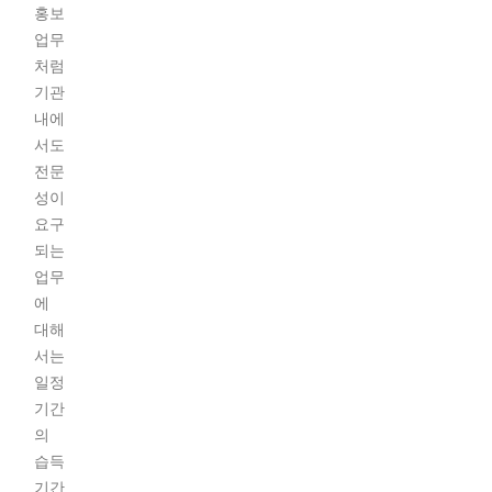
홍보
업무
처럼
기관
내에
서도
전문
성이
요구
되는
업무
에
대해
서는
일정
기간
의
습득
기간