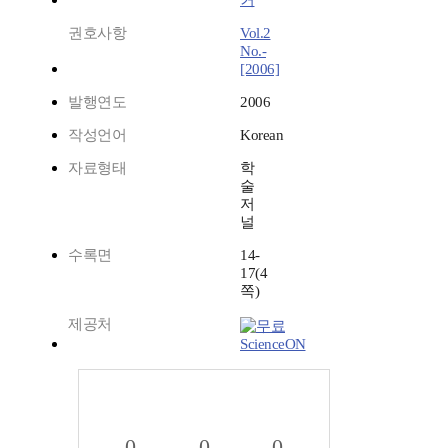
커
권호사항
Vol.2
No.-
[2006]
발행연도
2006
작성언어
Korean
자료형태
학
술
저
널
수록면
14-
17(4
쪽)
제공처
ScienceON
0
0
0