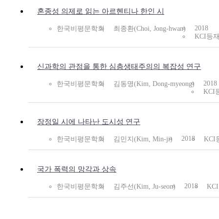
혼종성 의제로 읽는 아르헨티나 한인 시
2018
한국비평문학회
최종환(Choi, Jong-hwan)
KCI등
신과학의 관점을 통한 심층생태주의의 복잡성 연구
2018
한국비평문학회
김동명(Kim, Dong-myeong)
KCI
장정일 시에 나타난 도시성 연구
2018
한국비평문학회
김민지(Kim, Min-ji)
KC
국가 폭력의 망각과 상속
2018
한국비평문학회
김주선(Kim, Ju-seon)
KC