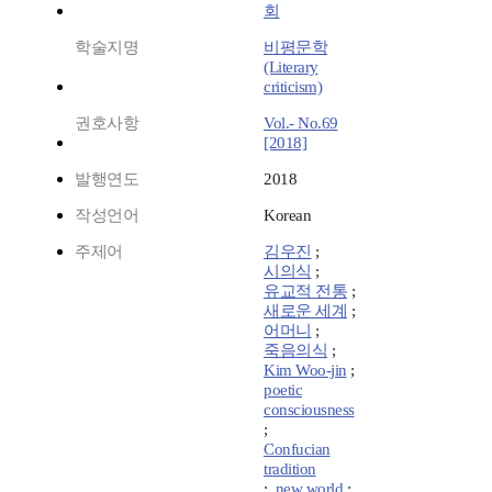
회
학술지명
비평문학
(Literary
criticism)
권호사항
Vol.- No.69
[2018]
발행연도
2018
작성언어
Korean
주제어
김우진
;
시의식
;
유교적 전통
;
새로운 세계
;
어머니
;
죽음의식
;
Kim Woo-jin
;
poetic
consciousness
;
Confucian
tradition
;
new world
;