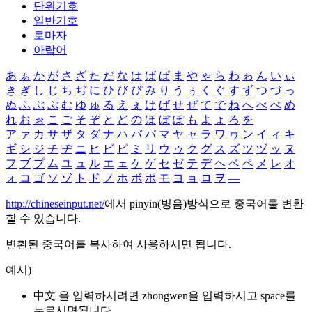
단위기호
일반기호
로마자
아랍어
あ
ぁ
か
が
さ
ざ
た
だ
な
は
ば
ぱ
ま
や
ゃ
ら
わ
ゎ
ん
い
ぃ
き
ぎ
し
じ
ち
ぢ
に
ひ
び
ぴ
み
り
う
ぅ
く
ぐ
す
ず
つ
づ
っ
ぬ
ふ
ぶ
ぷ
む
ゆ
ゅ
る
え
ぇ
け
げ
せ
ぜ
て
で
ね
へ
べ
ぺ
め
れ
お
ぉ
こ
ご
そ
ぞ
と
ど
の
ほ
ぼ
ぽ
も
よ
ょ
ろ
を
ア
ァ
カ
サ
ザ
タ
ダ
ナ
ハ
バ
パ
マ
ヤ
ャ
ラ
ワ
ヮ
ン
イ
ィ
キ
ギ
シ
ジ
チ
ヂ
ニ
ヒ
ビ
ピ
ミ
リ
ウ
ゥ
ク
グ
ス
ズ
ツ
ヅ
ッ
ヌ
フ
ブ
プ
ム
ユ
ュ
ル
エ
ェ
ケ
ゲ
セ
ゼ
テ
デ
ヘ
ベ
ペ
メ
レ
オ
ォ
コ
ゴ
ソ
ゾ
ト
ド
ノ
ホ
ボ
ポ
モ
ヨ
ョ
ロ
ヲ
―
http://chineseinput.net/
에서 pinyin(병음)방식으로 중국어를 변환
할 수 있습니다.
변환된 중국어를 복사하여 사용하시면 됩니다.
예시)
中文 을 입력하시려면
zhongwen
을 입력하시고 space를
누르시면됩니다.