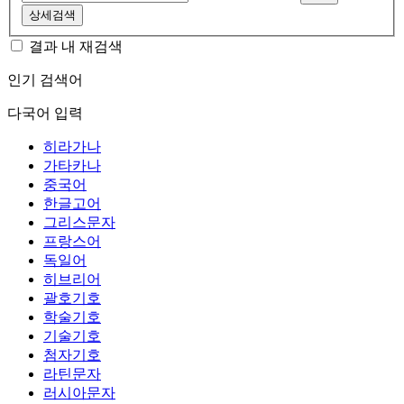
상세검색
결과 내 재검색
인기 검색어
다국어 입력
히라가나
가타카나
중국어
한글고어
그리스문자
프랑스어
독일어
히브리어
괄호기호
학술기호
기술기호
첨자기호
라틴문자
러시아문자