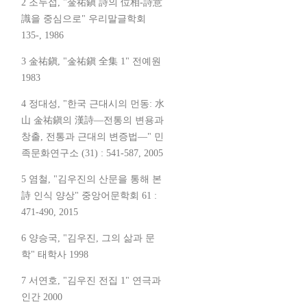
2 조두섭, "金祐鎭 詩의 位相-詩意
識을 중심으로" 우리말글학회
135-, 1986
3 金祐鎭, "金祐鎭 全集 1" 전예원
1983
4 정대성, "한국 근대시의 먼동: 水
山 金祐鎭의 漢詩―전통의 변용과
창출, 전통과 근대의 변증법―" 민
족문화연구소 (31) : 541-587, 2005
5 염철, "김우진의 산문을 통해 본
詩 인식 양상" 중앙어문학회 61 :
471-490, 2015
6 양승국, "김우진, 그의 삶과 문
학" 태학사 1998
7 서연호, "김우진 전집 1" 연극과
인간 2000