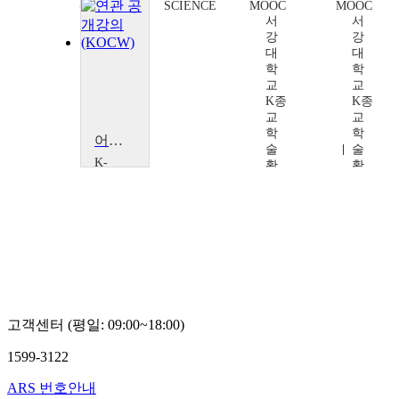
TV
SCIENCE
MOOC
MOOC
Teachers
서
서
TV
강
강
대
대
학
학
교
교
K종
K종
교
교
학
학
어머니 마리아와 함께 기도하는 한국 천주교Ⅰ
술
술
K-
확
확
MOOC
산
산
서
연
연
강
구
구
대
소
소
학
최
최
교
우
우
K종
혁
혁
교
외
학
(대
술
고객센터 (평일: 09:00~18:00)
표
확
교
산
1599-3122
수:
연
최
구
ARS 번호안내
우