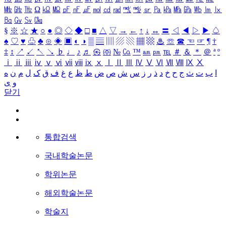
㎒
㎓
㎔
Ω
㏀
㏁
㎊
㎋
㎌
㏖
㏅
㎭
㎮
㎯
㏛
㎩
㎪
㎫
㎬
㏝
㏐
㏓
㏃
㏉
㏜
㏆
§
※
☆
★
○
●
◎
◇
◆
□
■
△
▽
→
←
↑
↓
↔
〓
◁
◀
▷
▶
♤
♠
♡
♥
♧
♣
⊙
◈
▣
◐
◑
▒
▤
▥
▨
▧
▦
▩
♨
☏
☎
☜
☞
¶
†
‡
↕
↗
↙
↖
↘
♭
♩
♪
♬
㉿
㈜
№
㏇
™
㏂
㏘
℡
＃
＆
＊
＠
ª
º
ⅰ
ⅱ
ⅲ
ⅳ
ⅴ
ⅵ
ⅶ
ⅷ
ⅸ
ⅹ
Ⅰ
Ⅱ
Ⅲ
Ⅳ
Ⅴ
Ⅵ
Ⅶ
Ⅷ
Ⅸ
Ⅹ
ا
ب
ت
ث
ج
ح
خ
د
ذ
ر
ز
س
ش
ص
ض
ط
ظ
ع
غ
ف
ق
ک
ل
م
ن
ه
و
ی
닫기
통합검색
국내학술논문
학위논문
해외학술논문
학술지