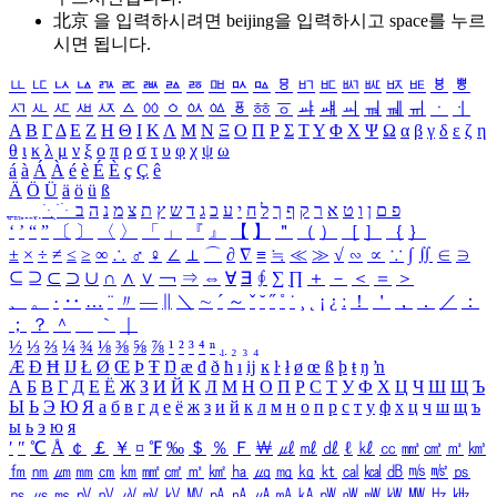
北京 을 입력하시려면
beijing
을 입력하시고 space를 누르
시면 됩니다.
ㅥ
ㅦ
ㅧ
ㅨ
ㅩ
ㅪ
ㅫ
ㅬ
ㅭ
ㅮ
ㅯ
ㅰ
ㅱ
ㅲ
ㅳ
ㅴ
ㅵ
ㅶ
ㅷ
ㅸ
ㅹ
ㅺ
ㅻ
ㅼ
ㅽ
ㅾ
ㅿ
ㆀ
ㆁ
ㆂ
ㆃ
ㆄ
ㆅ
ㆆ
ㆇ
ㆈ
ㆉ
ㆊ
ㆋ
ㆌ
ㆍ
ㆎ
Α
Β
Γ
Δ
Ε
Ζ
Η
Θ
Ι
Κ
Λ
Μ
Ν
Ξ
Ο
Π
Ρ
Σ
Τ
Υ
Φ
Χ
Ψ
Ω
α
β
γ
δ
ε
ζ
η
θ
ι
κ
λ
μ
ν
ξ
ο
π
ρ
σ
τ
υ
φ
χ
ψ
ω
á
à
Á
À
é
è
É
È
ç
Ç
ê
Ä
Ö
Ü
ä
ö
ü
ß
ְ
ֳ
ֲ
ֱ
ָ
ַ
ֵ
ֶ
ִ
ֹ
ּ
ֻ
ׂ
ׁ
ּ
ב
ה
נ
מ
צ
ת
ץ
ש
ד
ג
כ
ע
י
ח
ל
ך
ף
ק
ר
א
ט
ו
ן
ם
פ
‘
’
“
”
〔
〕
〈
〉
「
」
『
』
【
】
＂
（
）
［
］
｛
｝
±
×
÷
≠
≤
≥
∞
∴
♂
♀
∠
⊥
⌒
∂
∇
≡
≒
≪
≫
√
∽
∝
∵
∫
∬
∈
∋
⊆
⊇
⊂
⊃
∪
∩
∧
∨
￢
⇒
⇔
∀
∃
∮
∑
∏
＋
－
＜
＝
＞
、
。
·
‥
…
¨
〃
―
∥
＼
∼
´
～
ˇ
˘
˝
˚
˙
¸
˛
¡
¿
ː
！
＇
，
．
／
：
；
？
＾
＿
｀
｜
½
⅓
⅔
¼
¾
⅛
⅜
⅝
⅞
¹
²
³
⁴
ⁿ
₁
₂
₃
₄
Æ
Ð
Ħ
Ĳ
Ł
Ø
Œ
Þ
Ŧ
Ŋ
æ
đ
ð
ħ
ı
ĳ
ĸ
ŀ
ł
ø
œ
ß
þ
ŧ
ŋ
ŉ
А
Б
В
Г
Д
Е
Ё
Ж
З
И
Й
К
Л
М
Н
О
П
Р
С
Т
У
Ф
Х
Ц
Ч
Ш
Щ
Ъ
Ы
Ь
Э
Ю
Я
а
б
в
г
д
е
ё
ж
з
и
й
к
л
м
н
о
п
р
с
т
у
ф
х
ц
ч
ш
щ
ъ
ы
ь
э
ю
я
′
″
℃
Å
￠
￡
￥
¤
℉
‰
＄
％
Ｆ
￦
㎕
㎖
㎗
ℓ
㎘
㏄
㎣
㎤
㎥
㎦
㎙
㎚
㎛
㎜
㎝
㎞
㎟
㎠
㎡
㎢
㏊
㎍
㎎
㎏
㏏
㎈
㎉
㏈
㎧
㎨
㎰
㎱
㎲
㎳
㎴
㎵
㎶
㎷
㎸
㎹
㎀
㎁
㎂
㎃
㎄
㎺
㎻
㎽
㎾
㎿
㎐
㎑