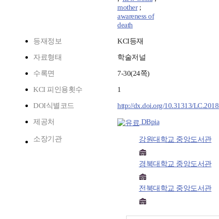
mother
;
awareness of
death
등재정보
KCI등재
자료형태
학술저널
수록면
7-30(24쪽)
KCI 피인용횟수
1
DOI식별코드
http://dx.doi.org/10.31313/LC.201
제공처
DBpia
소장기관
강원대학교 중앙도서관
경북대학교 중앙도서관
전북대학교 중앙도서관