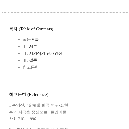
목차 (Table of Contents)
국문초록
Ⅰ. 서론
Ⅱ. 시의식의 전개양상
Ⅲ. 결론
참고문헌
참고문헌 (Reference)
1 손영신, "金祐鎭 희곡 연구-표현
주의 희곡을 중심으로" 돈암어문
학회 210-, 1996