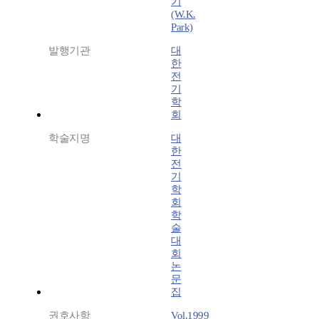
기
(W.K.
Park)
발행기관
대
한
전
기
학
회
학술지명
대
한
전
기
학
회
학
술
대
회
논
문
집
권호사항
Vol.1999