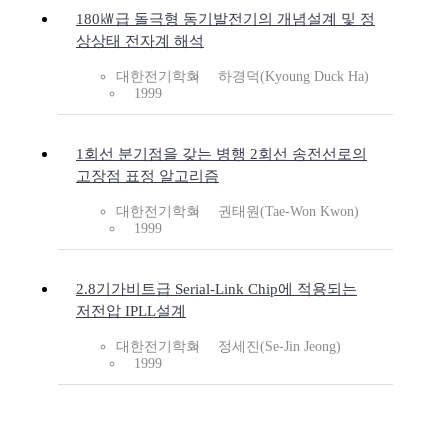
180㎾급 돌극형 동기발전기의 개념설계 및 정
상상태 전자계 해석
대한전기학회
하경덕(Kyoung Duck Ha)
1999
1회선 분기점을 갖는 병행 2회선 송전선로의
고장점 표정 알고리즘
대한전기학회
권태원(Tae-Won Kwon)
1999
2.8기가비트급 Serial-Link Chip에 적용되는
저전압 IPLL설계
대한전기학회
정세진(Se-Jin Jeong)
1999