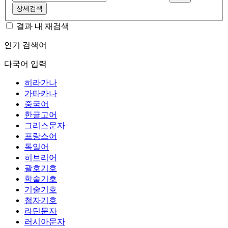
상세검색
결과 내 재검색
인기 검색어
다국어 입력
히라가나
가타카나
중국어
한글고어
그리스문자
프랑스어
독일어
히브리어
괄호기호
학술기호
기술기호
첨자기호
라틴문자
러시아문자