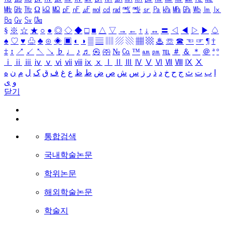
㎒
㎓
㎔
Ω
㏀
㏁
㎊
㎋
㎌
㏖
㏅
㎭
㎮
㎯
㏛
㎩
㎪
㎫
㎬
㏝
㏐
㏓
㏃
㏉
㏜
㏆
§
※
☆
★
○
●
◎
◇
◆
□
■
△
▽
→
←
↑
↓
↔
〓
◁
◀
▷
▶
♤
♠
♡
♥
♧
♣
⊙
◈
▣
◐
◑
▒
▤
▥
▨
▧
▦
▩
♨
☏
☎
☜
☞
¶
†
‡
↕
↗
↙
↖
↘
♭
♩
♪
♬
㉿
㈜
№
㏇
™
㏂
㏘
℡
＃
＆
＊
＠
ª
º
ⅰ
ⅱ
ⅲ
ⅳ
ⅴ
ⅵ
ⅶ
ⅷ
ⅸ
ⅹ
Ⅰ
Ⅱ
Ⅲ
Ⅳ
Ⅴ
Ⅵ
Ⅶ
Ⅷ
Ⅸ
Ⅹ
ا
ب
ت
ث
ج
ح
خ
د
ذ
ر
ز
س
ش
ص
ض
ط
ظ
ع
غ
ف
ق
ک
ل
م
ن
ه
و
ی
닫기
통합검색
국내학술논문
학위논문
해외학술논문
학술지