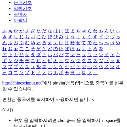
단위기호
일반기호
로마자
아랍어
あ
ぁ
か
が
さ
ざ
た
だ
な
は
ば
ぱ
ま
や
ゃ
ら
わ
ゎ
ん
い
ぃ
き
ぎ
し
じ
ち
ぢ
に
ひ
び
ぴ
み
り
う
ぅ
く
ぐ
す
ず
つ
づ
っ
ぬ
ふ
ぶ
ぷ
む
ゆ
ゅ
る
え
ぇ
け
げ
せ
ぜ
て
で
ね
へ
べ
ぺ
め
れ
お
ぉ
こ
ご
そ
ぞ
と
ど
の
ほ
ぼ
ぽ
も
よ
ょ
ろ
を
ア
ァ
カ
サ
ザ
タ
ダ
ナ
ハ
バ
パ
マ
ヤ
ャ
ラ
ワ
ヮ
ン
イ
ィ
キ
ギ
シ
ジ
チ
ヂ
ニ
ヒ
ビ
ピ
ミ
リ
ウ
ゥ
ク
グ
ス
ズ
ツ
ヅ
ッ
ヌ
フ
ブ
プ
ム
ユ
ュ
ル
エ
ェ
ケ
ゲ
セ
ゼ
テ
デ
ヘ
ベ
ペ
メ
レ
オ
ォ
コ
ゴ
ソ
ゾ
ト
ド
ノ
ホ
ボ
ポ
モ
ヨ
ョ
ロ
ヲ
―
http://chineseinput.net/
에서 pinyin(병음)방식으로 중국어를 변환
할 수 있습니다.
변환된 중국어를 복사하여 사용하시면 됩니다.
예시)
中文 을 입력하시려면
zhongwen
을 입력하시고 space를
누르시면됩니다.