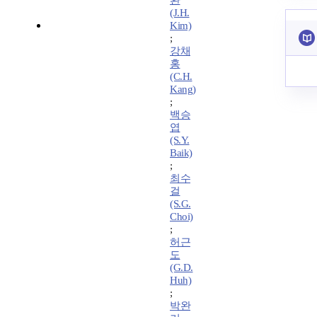
환
(J.H.
Kim)
;
강채
홍
(C.H.
Kang)
;
백승
엽
(S.Y.
Baik)
;
최수
걸
(S.G.
Choi)
;
허근
도
(G.D.
Huh)
;
박완