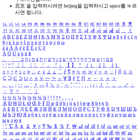
北京 을 입력하시려면
beijing
을 입력하시고 space를 누르
시면 됩니다.
ㅥ
ㅦ
ㅧ
ㅨ
ㅩ
ㅪ
ㅫ
ㅬ
ㅭ
ㅮ
ㅯ
ㅰ
ㅱ
ㅲ
ㅳ
ㅴ
ㅵ
ㅶ
ㅷ
ㅸ
ㅹ
ㅺ
ㅻ
ㅼ
ㅽ
ㅾ
ㅿ
ㆀ
ㆁ
ㆂ
ㆃ
ㆄ
ㆅ
ㆆ
ㆇ
ㆈ
ㆉ
ㆊ
ㆋ
ㆌ
ㆍ
ㆎ
Α
Β
Γ
Δ
Ε
Ζ
Η
Θ
Ι
Κ
Λ
Μ
Ν
Ξ
Ο
Π
Ρ
Σ
Τ
Υ
Φ
Χ
Ψ
Ω
α
β
γ
δ
ε
ζ
η
θ
ι
κ
λ
μ
ν
ξ
ο
π
ρ
σ
τ
υ
φ
χ
ψ
ω
á
à
Á
À
é
è
É
È
ç
Ç
ê
Ä
Ö
Ü
ä
ö
ü
ß
ְ
ֳ
ֲ
ֱ
ָ
ַ
ֵ
ֶ
ִ
ֹ
ּ
ֻ
ׂ
ׁ
ּ
ב
ה
נ
מ
צ
ת
ץ
ש
ד
ג
כ
ע
י
ח
ל
ך
ף
ק
ר
א
ט
ו
ן
ם
פ
‘
’
“
”
〔
〕
〈
〉
「
」
『
』
【
】
＂
（
）
［
］
｛
｝
±
×
÷
≠
≤
≥
∞
∴
♂
♀
∠
⊥
⌒
∂
∇
≡
≒
≪
≫
√
∽
∝
∵
∫
∬
∈
∋
⊆
⊇
⊂
⊃
∪
∩
∧
∨
￢
⇒
⇔
∀
∃
∮
∑
∏
＋
－
＜
＝
＞
、
。
·
‥
…
¨
〃
―
∥
＼
∼
´
～
ˇ
˘
˝
˚
˙
¸
˛
¡
¿
ː
！
＇
，
．
／
：
；
？
＾
＿
｀
｜
½
⅓
⅔
¼
¾
⅛
⅜
⅝
⅞
¹
²
³
⁴
ⁿ
₁
₂
₃
₄
Æ
Ð
Ħ
Ĳ
Ł
Ø
Œ
Þ
Ŧ
Ŋ
æ
đ
ð
ħ
ı
ĳ
ĸ
ŀ
ł
ø
œ
ß
þ
ŧ
ŋ
ŉ
А
Б
В
Г
Д
Е
Ё
Ж
З
И
Й
К
Л
М
Н
О
П
Р
С
Т
У
Ф
Х
Ц
Ч
Ш
Щ
Ъ
Ы
Ь
Э
Ю
Я
а
б
в
г
д
е
ё
ж
з
и
й
к
л
м
н
о
п
р
с
т
у
ф
х
ц
ч
ш
щ
ъ
ы
ь
э
ю
я
′
″
℃
Å
￠
￡
￥
¤
℉
‰
＄
％
Ｆ
￦
㎕
㎖
㎗
ℓ
㎘
㏄
㎣
㎤
㎥
㎦
㎙
㎚
㎛
㎜
㎝
㎞
㎟
㎠
㎡
㎢
㏊
㎍
㎎
㎏
㏏
㎈
㎉
㏈
㎧
㎨
㎰
㎱
㎲
㎳
㎴
㎵
㎶
㎷
㎸
㎹
㎀
㎁
㎂
㎃
㎄
㎺
㎻
㎽
㎾
㎿
㎐
㎑