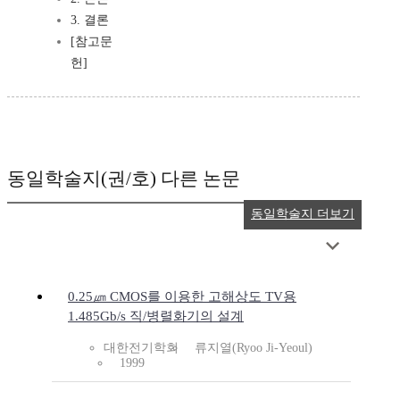
3. 결론
[참고문
헌]
동일학술지(권/호) 다른 논문
동일학술지 더보기
0.25㎛ CMOS를 이용한 고해상도 TV용
1.485Gb/s 직/병렬화기의 설계
대한전기학회
류지열(Ryoo Ji-Yeoul)
1999