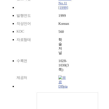
No.11
[1999]
발행연도
1999
작성언어
Korean
KDC
560
자료형태
학
술
저
널
수록면
1028-
1030(3
쪽)
제공처
DBpia