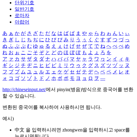
단위기호
일반기호
로마자
아랍어
あ
ぁ
か
が
さ
ざ
た
だ
な
は
ば
ぱ
ま
や
ゃ
ら
わ
ゎ
ん
い
ぃ
き
ぎ
し
じ
ち
ぢ
に
ひ
び
ぴ
み
り
う
ぅ
く
ぐ
す
ず
つ
づ
っ
ぬ
ふ
ぶ
ぷ
む
ゆ
ゅ
る
え
ぇ
け
げ
せ
ぜ
て
で
ね
へ
べ
ぺ
め
れ
お
ぉ
こ
ご
そ
ぞ
と
ど
の
ほ
ぼ
ぽ
も
よ
ょ
ろ
を
ア
ァ
カ
サ
ザ
タ
ダ
ナ
ハ
バ
パ
マ
ヤ
ャ
ラ
ワ
ヮ
ン
イ
ィ
キ
ギ
シ
ジ
チ
ヂ
ニ
ヒ
ビ
ピ
ミ
リ
ウ
ゥ
ク
グ
ス
ズ
ツ
ヅ
ッ
ヌ
フ
ブ
プ
ム
ユ
ュ
ル
エ
ェ
ケ
ゲ
セ
ゼ
テ
デ
ヘ
ベ
ペ
メ
レ
オ
ォ
コ
ゴ
ソ
ゾ
ト
ド
ノ
ホ
ボ
ポ
モ
ヨ
ョ
ロ
ヲ
―
http://chineseinput.net/
에서 pinyin(병음)방식으로 중국어를 변환
할 수 있습니다.
변환된 중국어를 복사하여 사용하시면 됩니다.
예시)
中文 을 입력하시려면
zhongwen
을 입력하시고 space를
누르시면됩니다.