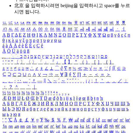
北京 을 입력하시려면
beijing
을 입력하시고 space를 누르
시면 됩니다.
ㅥ
ㅦ
ㅧ
ㅨ
ㅩ
ㅪ
ㅫ
ㅬ
ㅭ
ㅮ
ㅯ
ㅰ
ㅱ
ㅲ
ㅳ
ㅴ
ㅵ
ㅶ
ㅷ
ㅸ
ㅹ
ㅺ
ㅻ
ㅼ
ㅽ
ㅾ
ㅿ
ㆀ
ㆁ
ㆂ
ㆃ
ㆄ
ㆅ
ㆆ
ㆇ
ㆈ
ㆉ
ㆊ
ㆋ
ㆌ
ㆍ
ㆎ
Α
Β
Γ
Δ
Ε
Ζ
Η
Θ
Ι
Κ
Λ
Μ
Ν
Ξ
Ο
Π
Ρ
Σ
Τ
Υ
Φ
Χ
Ψ
Ω
α
β
γ
δ
ε
ζ
η
θ
ι
κ
λ
μ
ν
ξ
ο
π
ρ
σ
τ
υ
φ
χ
ψ
ω
á
à
Á
À
é
è
É
È
ç
Ç
ê
Ä
Ö
Ü
ä
ö
ü
ß
ְ
ֳ
ֲ
ֱ
ָ
ַ
ֵ
ֶ
ִ
ֹ
ּ
ֻ
ׂ
ׁ
ּ
ב
ה
נ
מ
צ
ת
ץ
ש
ד
ג
כ
ע
י
ח
ל
ך
ף
ק
ר
א
ט
ו
ן
ם
פ
‘
’
“
”
〔
〕
〈
〉
「
」
『
』
【
】
＂
（
）
［
］
｛
｝
±
×
÷
≠
≤
≥
∞
∴
♂
♀
∠
⊥
⌒
∂
∇
≡
≒
≪
≫
√
∽
∝
∵
∫
∬
∈
∋
⊆
⊇
⊂
⊃
∪
∩
∧
∨
￢
⇒
⇔
∀
∃
∮
∑
∏
＋
－
＜
＝
＞
、
。
·
‥
…
¨
〃
―
∥
＼
∼
´
～
ˇ
˘
˝
˚
˙
¸
˛
¡
¿
ː
！
＇
，
．
／
：
；
？
＾
＿
｀
｜
½
⅓
⅔
¼
¾
⅛
⅜
⅝
⅞
¹
²
³
⁴
ⁿ
₁
₂
₃
₄
Æ
Ð
Ħ
Ĳ
Ł
Ø
Œ
Þ
Ŧ
Ŋ
æ
đ
ð
ħ
ı
ĳ
ĸ
ŀ
ł
ø
œ
ß
þ
ŧ
ŋ
ŉ
А
Б
В
Г
Д
Е
Ё
Ж
З
И
Й
К
Л
М
Н
О
П
Р
С
Т
У
Ф
Х
Ц
Ч
Ш
Щ
Ъ
Ы
Ь
Э
Ю
Я
а
б
в
г
д
е
ё
ж
з
и
й
к
л
м
н
о
п
р
с
т
у
ф
х
ц
ч
ш
щ
ъ
ы
ь
э
ю
я
′
″
℃
Å
￠
￡
￥
¤
℉
‰
＄
％
Ｆ
￦
㎕
㎖
㎗
ℓ
㎘
㏄
㎣
㎤
㎥
㎦
㎙
㎚
㎛
㎜
㎝
㎞
㎟
㎠
㎡
㎢
㏊
㎍
㎎
㎏
㏏
㎈
㎉
㏈
㎧
㎨
㎰
㎱
㎲
㎳
㎴
㎵
㎶
㎷
㎸
㎹
㎀
㎁
㎂
㎃
㎄
㎺
㎻
㎽
㎾
㎿
㎐
㎑