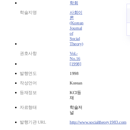
학회
학술지명
사회이
론
(Korean
Journal
of
Social
Theory)
권호사항
Vol.-
No.16
[1998]
발행연도
1998
작성언어
Korean
등재정보
KCI등
재
자료형태
학술저
널
발행기관 URL
http://www.socialtheory1983.com