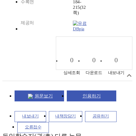
수록면
184-
215(32
쪽)
제공처
DBpia
0
0
0
상세조회
다운로드
내보내기
원문보기
인용하기
내보내기
내책장담기
공유하기
오류접수