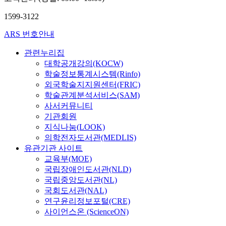
1599-3122
ARS 번호안내
관련누리집
대학공개강의(KOCW)
학술정보통계시스템(Rinfo)
외국학술지지원센터(FRIC)
학술관계분석서비스(SAM)
사서커뮤니티
기관회원
지식나눔(LOOK)
의학전자도서관(MEDLIS)
유관기관 사이트
교육부(MOE)
국립장애인도서관(NLD)
국립중앙도서관(NL)
국회도서관(NAL)
연구윤리정보포털(CRE)
사이언스온 (ScienceON)