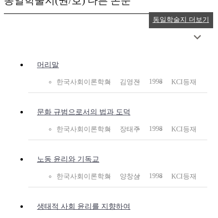
동일학술지(권/호) 다른 논문
동일학술지 더보기
머리말
1998
한국사회이론학회
김영진
KCI등재
문화 규범으로서의 법과 도덕
1998
한국사회이론학회
장태주
KCI등재
노동 윤리와 기독교
1998
한국사회이론학회
양창삼
KCI등재
생태적 사회 윤리를 지향하여