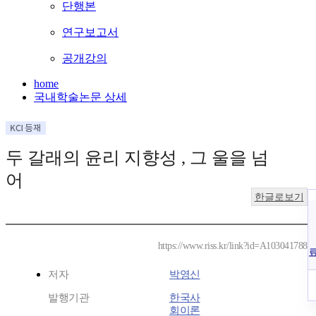
단행본
연구보고서
공개강의
home
국내학술논문 상세
두 갈래의 윤리 지향성 , 그 울을 넘
어
한글로보기
https://www.riss.kr/link?id=A103041788
저자
박영신
발행기관
한국사
회이론