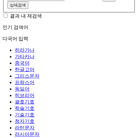
상세검색
결과 내 재검색
인기 검색어
다국어 입력
히라가나
가타카나
중국어
한글고어
그리스문자
프랑스어
독일어
히브리어
괄호기호
학술기호
기술기호
첨자기호
라틴문자
러시아문자