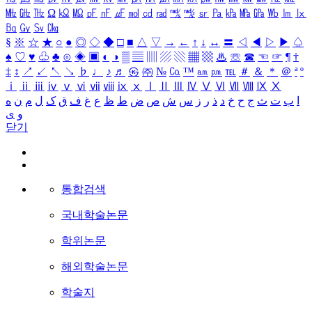
㎒
㎓
㎔
Ω
㏀
㏁
㎊
㎋
㎌
㏖
㏅
㎭
㎮
㎯
㏛
㎩
㎪
㎫
㎬
㏝
㏐
㏓
㏃
㏉
㏜
㏆
§
※
☆
★
○
●
◎
◇
◆
□
■
△
▽
→
←
↑
↓
↔
〓
◁
◀
▷
▶
♤
♠
♡
♥
♧
♣
⊙
◈
▣
◐
◑
▒
▤
▥
▨
▧
▦
▩
♨
☏
☎
☜
☞
¶
†
‡
↕
↗
↙
↖
↘
♭
♩
♪
♬
㉿
㈜
№
㏇
™
㏂
㏘
℡
＃
＆
＊
＠
ª
º
ⅰ
ⅱ
ⅲ
ⅳ
ⅴ
ⅵ
ⅶ
ⅷ
ⅸ
ⅹ
Ⅰ
Ⅱ
Ⅲ
Ⅳ
Ⅴ
Ⅵ
Ⅶ
Ⅷ
Ⅸ
Ⅹ
ا
ب
ت
ث
ج
ح
خ
د
ذ
ر
ز
س
ش
ص
ض
ط
ظ
ع
غ
ف
ق
ک
ل
م
ن
ه
و
ی
닫기
통합검색
국내학술논문
학위논문
해외학술논문
학술지