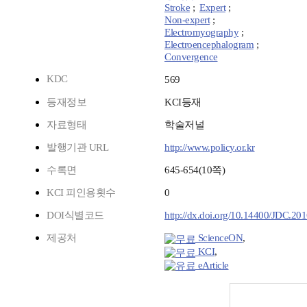
Stroke
;
Expert
;
Non-expert
;
Electromyography
;
Electroencephalogram
;
Convergence
KDC
569
등재정보
KCI등재
자료형태
학술저널
발행기관 URL
http://www.policy.or.kr
수록면
645-654(10쪽)
KCI 피인용횟수
0
DOI식별코드
http://dx.doi.org/10.14400/JDC.20
제공처
ScienceON
,
KCI
,
eArticle