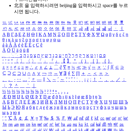
北京 을 입력하시려면
beijing
을 입력하시고 space를 누르
시면 됩니다.
ㅥ
ㅦ
ㅧ
ㅨ
ㅩ
ㅪ
ㅫ
ㅬ
ㅭ
ㅮ
ㅯ
ㅰ
ㅱ
ㅲ
ㅳ
ㅴ
ㅵ
ㅶ
ㅷ
ㅸ
ㅹ
ㅺ
ㅻ
ㅼ
ㅽ
ㅾ
ㅿ
ㆀ
ㆁ
ㆂ
ㆃ
ㆄ
ㆅ
ㆆ
ㆇ
ㆈ
ㆉ
ㆊ
ㆋ
ㆌ
ㆍ
ㆎ
Α
Β
Γ
Δ
Ε
Ζ
Η
Θ
Ι
Κ
Λ
Μ
Ν
Ξ
Ο
Π
Ρ
Σ
Τ
Υ
Φ
Χ
Ψ
Ω
α
β
γ
δ
ε
ζ
η
θ
ι
κ
λ
μ
ν
ξ
ο
π
ρ
σ
τ
υ
φ
χ
ψ
ω
á
à
Á
À
é
è
É
È
ç
Ç
ê
Ä
Ö
Ü
ä
ö
ü
ß
ְ
ֳ
ֲ
ֱ
ָ
ַ
ֵ
ֶ
ִ
ֹ
ּ
ֻ
ׂ
ׁ
ּ
ב
ה
נ
מ
צ
ת
ץ
ש
ד
ג
כ
ע
י
ח
ל
ך
ף
ק
ר
א
ט
ו
ן
ם
פ
‘
’
“
”
〔
〕
〈
〉
「
」
『
』
【
】
＂
（
）
［
］
｛
｝
±
×
÷
≠
≤
≥
∞
∴
♂
♀
∠
⊥
⌒
∂
∇
≡
≒
≪
≫
√
∽
∝
∵
∫
∬
∈
∋
⊆
⊇
⊂
⊃
∪
∩
∧
∨
￢
⇒
⇔
∀
∃
∮
∑
∏
＋
－
＜
＝
＞
、
。
·
‥
…
¨
〃
―
∥
＼
∼
´
～
ˇ
˘
˝
˚
˙
¸
˛
¡
¿
ː
！
＇
，
．
／
：
；
？
＾
＿
｀
｜
½
⅓
⅔
¼
¾
⅛
⅜
⅝
⅞
¹
²
³
⁴
ⁿ
₁
₂
₃
₄
Æ
Ð
Ħ
Ĳ
Ł
Ø
Œ
Þ
Ŧ
Ŋ
æ
đ
ð
ħ
ı
ĳ
ĸ
ŀ
ł
ø
œ
ß
þ
ŧ
ŋ
ŉ
А
Б
В
Г
Д
Е
Ё
Ж
З
И
Й
К
Л
М
Н
О
П
Р
С
Т
У
Ф
Х
Ц
Ч
Ш
Щ
Ъ
Ы
Ь
Э
Ю
Я
а
б
в
г
д
е
ё
ж
з
и
й
к
л
м
н
о
п
р
с
т
у
ф
х
ц
ч
ш
щ
ъ
ы
ь
э
ю
я
′
″
℃
Å
￠
￡
￥
¤
℉
‰
＄
％
Ｆ
￦
㎕
㎖
㎗
ℓ
㎘
㏄
㎣
㎤
㎥
㎦
㎙
㎚
㎛
㎜
㎝
㎞
㎟
㎠
㎡
㎢
㏊
㎍
㎎
㎏
㏏
㎈
㎉
㏈
㎧
㎨
㎰
㎱
㎲
㎳
㎴
㎵
㎶
㎷
㎸
㎹
㎀
㎁
㎂
㎃
㎄
㎺
㎻
㎽
㎾
㎿
㎐
㎑