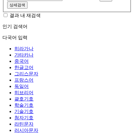
상세검색
결과 내 재검색
인기 검색어
다국어 입력
히라가나
가타카나
중국어
한글고어
그리스문자
프랑스어
독일어
히브리어
괄호기호
학술기호
기술기호
첨자기호
라틴문자
러시아문자