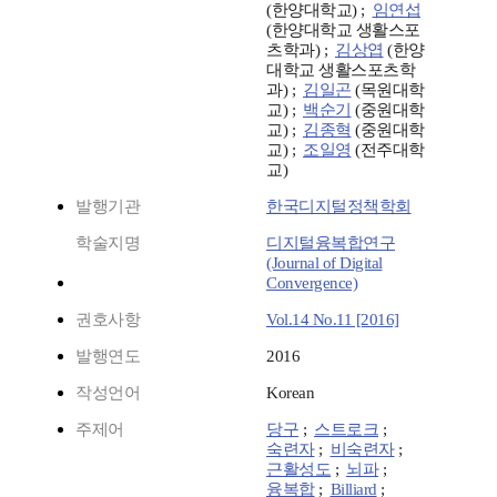
(한양대학교) ;
임연섭
(한양대학교 생활스포
츠학과) ;
김상엽
(한양
대학교 생활스포츠학
과) ;
김일곤
(목원대학
교) ;
백순기
(중원대학
교) ;
김종혁
(중원대학
교) ;
조일영
(전주대학
교)
발행기관
한국디지털정책학회
학술지명
디지털융복합연구
(Journal of Digital
Convergence)
권호사항
Vol.14 No.11 [2016]
발행연도
2016
작성언어
Korean
주제어
당구
;
스트로크
;
숙련자
;
비숙련자
;
근활성도
;
뇌파
;
융복합
;
Billiard
;