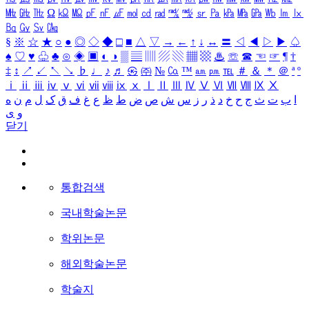
㎒
㎓
㎔
Ω
㏀
㏁
㎊
㎋
㎌
㏖
㏅
㎭
㎮
㎯
㏛
㎩
㎪
㎫
㎬
㏝
㏐
㏓
㏃
㏉
㏜
㏆
§
※
☆
★
○
●
◎
◇
◆
□
■
△
▽
→
←
↑
↓
↔
〓
◁
◀
▷
▶
♤
♠
♡
♥
♧
♣
⊙
◈
▣
◐
◑
▒
▤
▥
▨
▧
▦
▩
♨
☏
☎
☜
☞
¶
†
‡
↕
↗
↙
↖
↘
♭
♩
♪
♬
㉿
㈜
№
㏇
™
㏂
㏘
℡
＃
＆
＊
＠
ª
º
ⅰ
ⅱ
ⅲ
ⅳ
ⅴ
ⅵ
ⅶ
ⅷ
ⅸ
ⅹ
Ⅰ
Ⅱ
Ⅲ
Ⅳ
Ⅴ
Ⅵ
Ⅶ
Ⅷ
Ⅸ
Ⅹ
ا
ب
ت
ث
ج
ح
خ
د
ذ
ر
ز
س
ش
ص
ض
ط
ظ
ع
غ
ف
ق
ک
ل
م
ن
ه
و
ی
닫기
통합검색
국내학술논문
학위논문
해외학술논문
학술지