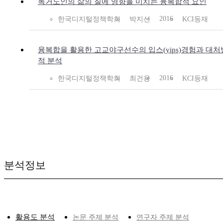
독거노인의 삶의 질에 영향을 미치는 융복합적 요인
2016
한국디지털정책학회
박지선
KCI등재
융복합을 활용한 고교야구선수의 입스(yips)경험과 대처
적 분석
2016
한국디지털정책학회
최건용
KCI등재
분석정보
활용도 분석
논문 주제 분석
연구자 주제 분석