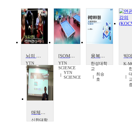
뇌의 목소리, 뇌파
[SOM] 섬세한 기술과 과학 원리, 당구 큐와 당구공
융복합 데이터 활용
YTN
YTN
한성대학
K-M
SCIENCE
SCIENCE
교
YTN
YTN
최승
SCIENCE
SCIENCE
호
교
매체활용 융복합 수업 사례(전문대학교수학습발전협의회 특강)
신한대학
교
신종