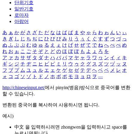
단위기호
일반기호
로마자
아랍어
あ
ぁ
か
が
さ
ざ
た
だ
な
は
ば
ぱ
ま
や
ゃ
ら
わ
ゎ
ん
い
ぃ
き
ぎ
し
じ
ち
ぢ
に
ひ
び
ぴ
み
り
う
ぅ
く
ぐ
す
ず
つ
づ
っ
ぬ
ふ
ぶ
ぷ
む
ゆ
ゅ
る
え
ぇ
け
げ
せ
ぜ
て
で
ね
へ
べ
ぺ
め
れ
お
ぉ
こ
ご
そ
ぞ
と
ど
の
ほ
ぼ
ぽ
も
よ
ょ
ろ
を
ア
ァ
カ
サ
ザ
タ
ダ
ナ
ハ
バ
パ
マ
ヤ
ャ
ラ
ワ
ヮ
ン
イ
ィ
キ
ギ
シ
ジ
チ
ヂ
ニ
ヒ
ビ
ピ
ミ
リ
ウ
ゥ
ク
グ
ス
ズ
ツ
ヅ
ッ
ヌ
フ
ブ
プ
ム
ユ
ュ
ル
エ
ェ
ケ
ゲ
セ
ゼ
テ
デ
ヘ
ベ
ペ
メ
レ
オ
ォ
コ
ゴ
ソ
ゾ
ト
ド
ノ
ホ
ボ
ポ
モ
ヨ
ョ
ロ
ヲ
―
http://chineseinput.net/
에서 pinyin(병음)방식으로 중국어를 변환
할 수 있습니다.
변환된 중국어를 복사하여 사용하시면 됩니다.
예시)
中文 을 입력하시려면
zhongwen
을 입력하시고 space를
누르시면됩니다.