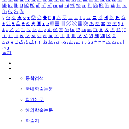
㎒
㎓
㎔
Ω
㏀
㏁
㎊
㎋
㎌
㏖
㏅
㎭
㎮
㎯
㏛
㎩
㎪
㎫
㎬
㏝
㏐
㏓
㏃
㏉
㏜
㏆
§
※
☆
★
○
●
◎
◇
◆
□
■
△
▽
→
←
↑
↓
↔
〓
◁
◀
▷
▶
♤
♠
♡
♥
♧
♣
⊙
◈
▣
◐
◑
▒
▤
▥
▨
▧
▦
▩
♨
☏
☎
☜
☞
¶
†
‡
↕
↗
↙
↖
↘
♭
♩
♪
♬
㉿
㈜
№
㏇
™
㏂
㏘
℡
＃
＆
＊
＠
ª
º
ⅰ
ⅱ
ⅲ
ⅳ
ⅴ
ⅵ
ⅶ
ⅷ
ⅸ
ⅹ
Ⅰ
Ⅱ
Ⅲ
Ⅳ
Ⅴ
Ⅵ
Ⅶ
Ⅷ
Ⅸ
Ⅹ
ا
ب
ت
ث
ج
ح
خ
د
ذ
ر
ز
س
ش
ص
ض
ط
ظ
ع
غ
ف
ق
ک
ل
م
ن
ه
و
ی
닫기
통합검색
국내학술논문
학위논문
해외학술논문
학술지