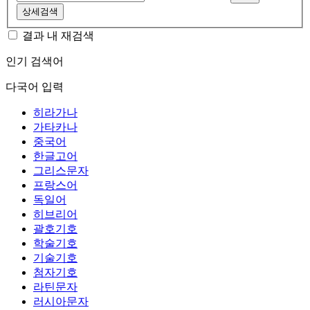
상세검색
결과 내 재검색
인기 검색어
다국어 입력
히라가나
가타카나
중국어
한글고어
그리스문자
프랑스어
독일어
히브리어
괄호기호
학술기호
기술기호
첨자기호
라틴문자
러시아문자