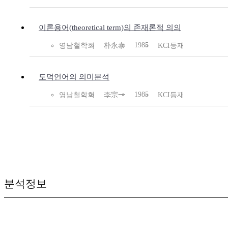
이론용어(theoretical term)의 존재론적 의의
1985
영남철학회
朴永泰
KCI등재
도덕언어의 의미분석
1985
영남철학회
李宗一
KCI등재
분석정보