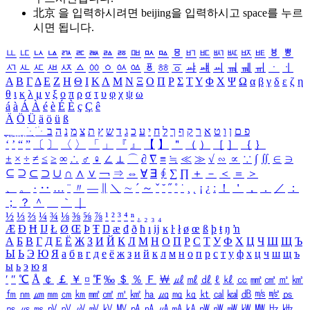
北京 을 입력하시려면
beijing
을 입력하시고 space를 누르
시면 됩니다.
ㅥ
ㅦ
ㅧ
ㅨ
ㅩ
ㅪ
ㅫ
ㅬ
ㅭ
ㅮ
ㅯ
ㅰ
ㅱ
ㅲ
ㅳ
ㅴ
ㅵ
ㅶ
ㅷ
ㅸ
ㅹ
ㅺ
ㅻ
ㅼ
ㅽ
ㅾ
ㅿ
ㆀ
ㆁ
ㆂ
ㆃ
ㆄ
ㆅ
ㆆ
ㆇ
ㆈ
ㆉ
ㆊ
ㆋ
ㆌ
ㆍ
ㆎ
Α
Β
Γ
Δ
Ε
Ζ
Η
Θ
Ι
Κ
Λ
Μ
Ν
Ξ
Ο
Π
Ρ
Σ
Τ
Υ
Φ
Χ
Ψ
Ω
α
β
γ
δ
ε
ζ
η
θ
ι
κ
λ
μ
ν
ξ
ο
π
ρ
σ
τ
υ
φ
χ
ψ
ω
á
à
Á
À
é
è
É
È
ç
Ç
ê
Ä
Ö
Ü
ä
ö
ü
ß
ְ
ֳ
ֲ
ֱ
ָ
ַ
ֵ
ֶ
ִ
ֹ
ּ
ֻ
ׂ
ׁ
ּ
ב
ה
נ
מ
צ
ת
ץ
ש
ד
ג
כ
ע
י
ח
ל
ך
ף
ק
ר
א
ט
ו
ן
ם
פ
‘
’
“
”
〔
〕
〈
〉
「
」
『
』
【
】
＂
（
）
［
］
｛
｝
±
×
÷
≠
≤
≥
∞
∴
♂
♀
∠
⊥
⌒
∂
∇
≡
≒
≪
≫
√
∽
∝
∵
∫
∬
∈
∋
⊆
⊇
⊂
⊃
∪
∩
∧
∨
￢
⇒
⇔
∀
∃
∮
∑
∏
＋
－
＜
＝
＞
、
。
·
‥
…
¨
〃
―
∥
＼
∼
´
～
ˇ
˘
˝
˚
˙
¸
˛
¡
¿
ː
！
＇
，
．
／
：
；
？
＾
＿
｀
｜
½
⅓
⅔
¼
¾
⅛
⅜
⅝
⅞
¹
²
³
⁴
ⁿ
₁
₂
₃
₄
Æ
Ð
Ħ
Ĳ
Ł
Ø
Œ
Þ
Ŧ
Ŋ
æ
đ
ð
ħ
ı
ĳ
ĸ
ŀ
ł
ø
œ
ß
þ
ŧ
ŋ
ŉ
А
Б
В
Г
Д
Е
Ё
Ж
З
И
Й
К
Л
М
Н
О
П
Р
С
Т
У
Ф
Х
Ц
Ч
Ш
Щ
Ъ
Ы
Ь
Э
Ю
Я
а
б
в
г
д
е
ё
ж
з
и
й
к
л
м
н
о
п
р
с
т
у
ф
х
ц
ч
ш
щ
ъ
ы
ь
э
ю
я
′
″
℃
Å
￠
￡
￥
¤
℉
‰
＄
％
Ｆ
￦
㎕
㎖
㎗
ℓ
㎘
㏄
㎣
㎤
㎥
㎦
㎙
㎚
㎛
㎜
㎝
㎞
㎟
㎠
㎡
㎢
㏊
㎍
㎎
㎏
㏏
㎈
㎉
㏈
㎧
㎨
㎰
㎱
㎲
㎳
㎴
㎵
㎶
㎷
㎸
㎹
㎀
㎁
㎂
㎃
㎄
㎺
㎻
㎽
㎾
㎿
㎐
㎑