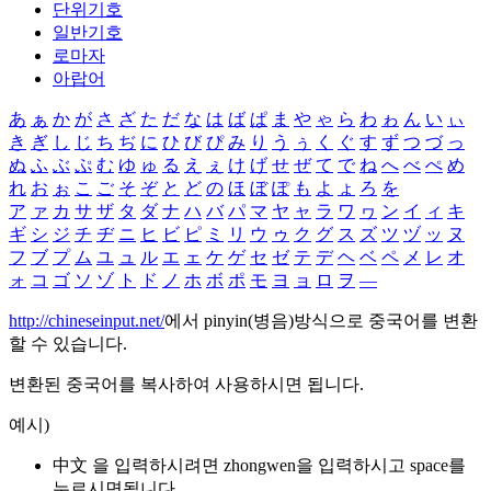
단위기호
일반기호
로마자
아랍어
あ
ぁ
か
が
さ
ざ
た
だ
な
は
ば
ぱ
ま
や
ゃ
ら
わ
ゎ
ん
い
ぃ
き
ぎ
し
じ
ち
ぢ
に
ひ
び
ぴ
み
り
う
ぅ
く
ぐ
す
ず
つ
づ
っ
ぬ
ふ
ぶ
ぷ
む
ゆ
ゅ
る
え
ぇ
け
げ
せ
ぜ
て
で
ね
へ
べ
ぺ
め
れ
お
ぉ
こ
ご
そ
ぞ
と
ど
の
ほ
ぼ
ぽ
も
よ
ょ
ろ
を
ア
ァ
カ
サ
ザ
タ
ダ
ナ
ハ
バ
パ
マ
ヤ
ャ
ラ
ワ
ヮ
ン
イ
ィ
キ
ギ
シ
ジ
チ
ヂ
ニ
ヒ
ビ
ピ
ミ
リ
ウ
ゥ
ク
グ
ス
ズ
ツ
ヅ
ッ
ヌ
フ
ブ
プ
ム
ユ
ュ
ル
エ
ェ
ケ
ゲ
セ
ゼ
テ
デ
ヘ
ベ
ペ
メ
レ
オ
ォ
コ
ゴ
ソ
ゾ
ト
ド
ノ
ホ
ボ
ポ
モ
ヨ
ョ
ロ
ヲ
―
http://chineseinput.net/
에서 pinyin(병음)방식으로 중국어를 변환
할 수 있습니다.
변환된 중국어를 복사하여 사용하시면 됩니다.
예시)
中文 을 입력하시려면
zhongwen
을 입력하시고 space를
누르시면됩니다.