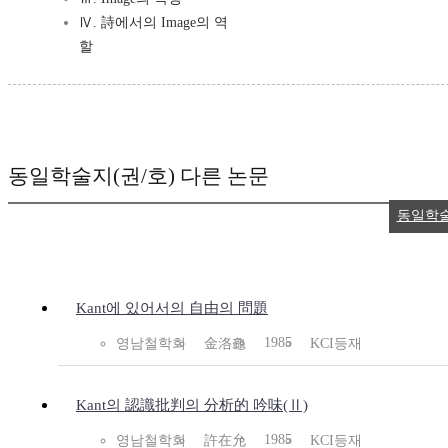
Ⅳ. 詩에서의 Image의 역
할
동일학술지(권/호) 다른 논문
동일학
Kant에 있어서의 自由의 問題
1985
영남철학회
金洛龜
KCI등재
Kant의 認識批判의 分析的 吟味(Ⅱ)
1985
영남철학회
許在允
KCI등재