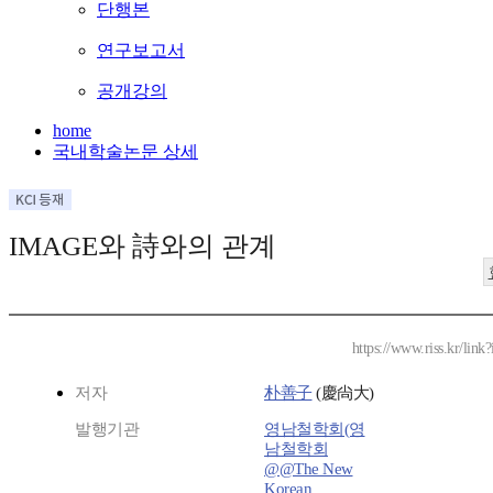
단행본
연구보고서
공개강의
home
국내학술논문 상세
IMAGE와 詩와의 관계
https://www.riss.kr/lin
저자
朴善子
(慶尙大)
발행기관
영남철학회(영
남철학회
@@The New
Korean