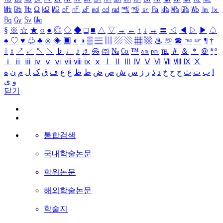
㎒
㎓
㎔
Ω
㏀
㏁
㎊
㎋
㎌
㏖
㏅
㎭
㎮
㎯
㏛
㎩
㎪
㎫
㎬
㏝
㏐
㏓
㏃
㏉
㏜
㏆
§
※
☆
★
○
●
◎
◇
◆
□
■
△
▽
→
←
↑
↓
↔
〓
◁
◀
▷
▶
♤
♠
♡
♥
♧
♣
⊙
◈
▣
◐
◑
▒
▤
▥
▨
▧
▦
▩
♨
☏
☎
☜
☞
¶
†
‡
↕
↗
↙
↖
↘
♭
♩
♪
♬
㉿
㈜
№
㏇
™
㏂
㏘
℡
＃
＆
＊
＠
ª
º
ⅰ
ⅱ
ⅲ
ⅳ
ⅴ
ⅵ
ⅶ
ⅷ
ⅸ
ⅹ
Ⅰ
Ⅱ
Ⅲ
Ⅳ
Ⅴ
Ⅵ
Ⅶ
Ⅷ
Ⅸ
Ⅹ
ا
ب
ت
ث
ج
ح
خ
د
ذ
ر
ز
س
ش
ص
ض
ط
ظ
ع
غ
ف
ق
ک
ل
م
ن
ه
و
ی
닫기
통합검색
국내학술논문
학위논문
해외학술논문
학술지