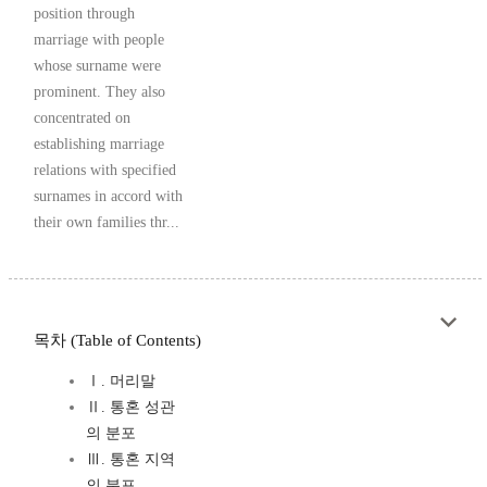
position through
marriage with people
whose surname were
prominent. They also
concentrated on
establishing marriage
relations with specified
surnames in accord with
their own families thr...
목차 (Table of Contents)
Ⅰ. 머리말
Ⅱ. 통혼 성관
의 분포
Ⅲ. 통혼 지역
의 분포