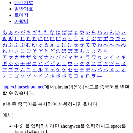
단위기호
일반기호
로마자
아랍어
あ
ぁ
か
が
さ
ざ
た
だ
な
は
ば
ぱ
ま
や
ゃ
ら
わ
ゎ
ん
い
ぃ
き
ぎ
し
じ
ち
ぢ
に
ひ
び
ぴ
み
り
う
ぅ
く
ぐ
す
ず
つ
づ
っ
ぬ
ふ
ぶ
ぷ
む
ゆ
ゅ
る
え
ぇ
け
げ
せ
ぜ
て
で
ね
へ
べ
ぺ
め
れ
お
ぉ
こ
ご
そ
ぞ
と
ど
の
ほ
ぼ
ぽ
も
よ
ょ
ろ
を
ア
ァ
カ
サ
ザ
タ
ダ
ナ
ハ
バ
パ
マ
ヤ
ャ
ラ
ワ
ヮ
ン
イ
ィ
キ
ギ
シ
ジ
チ
ヂ
ニ
ヒ
ビ
ピ
ミ
リ
ウ
ゥ
ク
グ
ス
ズ
ツ
ヅ
ッ
ヌ
フ
ブ
プ
ム
ユ
ュ
ル
エ
ェ
ケ
ゲ
セ
ゼ
テ
デ
ヘ
ベ
ペ
メ
レ
オ
ォ
コ
ゴ
ソ
ゾ
ト
ド
ノ
ホ
ボ
ポ
モ
ヨ
ョ
ロ
ヲ
―
http://chineseinput.net/
에서 pinyin(병음)방식으로 중국어를 변환
할 수 있습니다.
변환된 중국어를 복사하여 사용하시면 됩니다.
예시)
中文 을 입력하시려면
zhongwen
을 입력하시고 space를
누르시면됩니다.