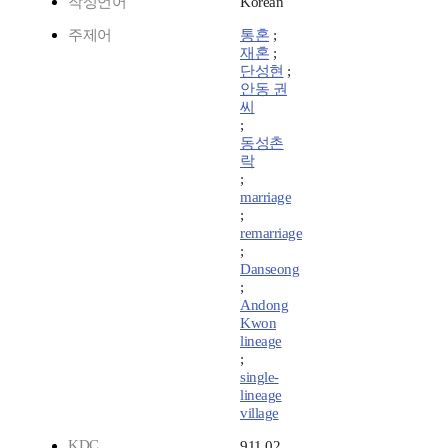
작성언어
Korean
주제어
통혼
;
재혼
;
단성현
;
안동 권
씨
;
동성촌
락
;
marriage
;
remarriage
;
Danseong
;
Andong
Kwon
lineage
;
single-
lineage
village
KDC
911.02