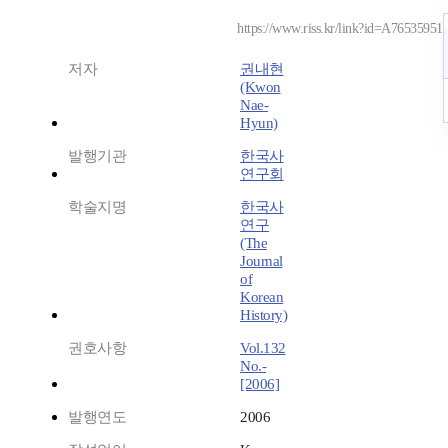
https://www.riss.kr/link?id=A76535951
저자
권내현
(Kwon
Nae-
Hyun)
발행기관
한국사
연구회
학술지명
한국사
연구
(The
Journal
of
Korean
History)
권호사항
Vol.132
No.-
[2006]
발행연도
2006