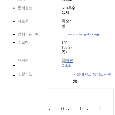
등재정보
KCI우수
등재
자료형태
학술저
널
발행기관 URL
http://www.hanguksa.org
수록면
109-
135(27
쪽)
제공처
DBpia
소장기관
서울대학교 중앙도서관
0
0
0