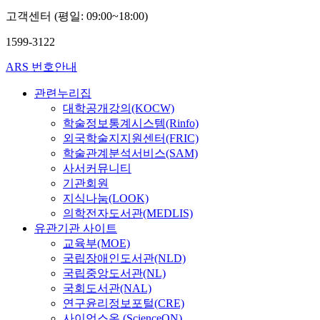
고객센터 (평일: 09:00~18:00)
1599-3122
ARS 번호안내
관련누리집
대학공개강의(KOCW)
학술정보통계시스템(Rinfo)
외국학술지지원센터(FRIC)
학술관계분석서비스(SAM)
사서커뮤니티
기관회원
지식나눔(LOOK)
의학전자도서관(MEDLIS)
유관기관 사이트
교육부(MOE)
국립장애인도서관(NLD)
국립중앙도서관(NL)
국회도서관(NAL)
연구윤리정보포털(CRE)
사이언스온 (ScienceON)