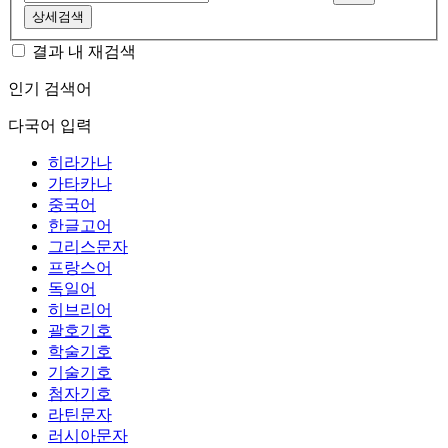
상세검색
결과 내 재검색
인기 검색어
다국어 입력
히라가나
가타카나
중국어
한글고어
그리스문자
프랑스어
독일어
히브리어
괄호기호
학술기호
기술기호
첨자기호
라틴문자
러시아문자