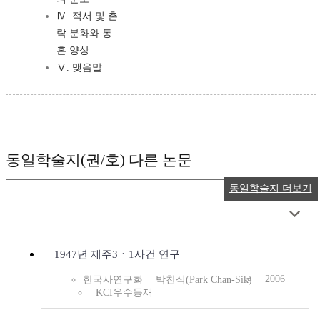
Ⅳ. 적서 및 촌
락 분화와 통
혼 양상
Ⅴ. 맺음말
동일학술지(권/호) 다른 논문
동일학술지 더보기
1947년 제주3ㆍ1사건 연구
2006
한국사연구회
박찬식(Park Chan-Sik)
KCI우수등재