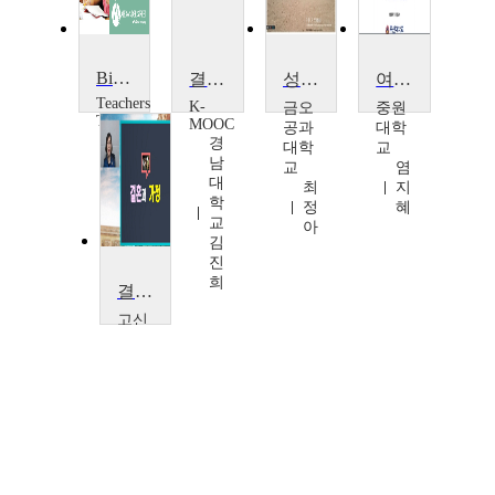
Birth, Marriage and Death
결혼과 가족(Marriage and Family)
성과 사랑의 심리학
여성학으로 본 사랑과 결혼
Teachers
K-
금오
중원
TV
MOOC
공과
대학
Teachers
경
대학
교
TV
남
교
염
대
최
지
학
정
혜
교
아
김
진
희
결혼과 가족
고신
대학
교
함
승
애