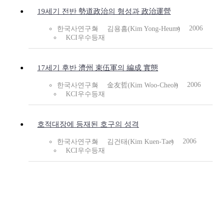
19세기 전반 勢道政治의 형성과 政治運營
2006
한국사연구회
김용흠(Kim Yong-Heum)
KCI우수등재
17세기 후반 濟州 束伍軍의 編成 實態
2006
한국사연구회
金友哲(Kim Woo-Cheol)
KCI우수등재
호적대장에 등재된 호구의 성격
2006
한국사연구회
김건태(Kim Kuen-Tae)
KCI우수등재