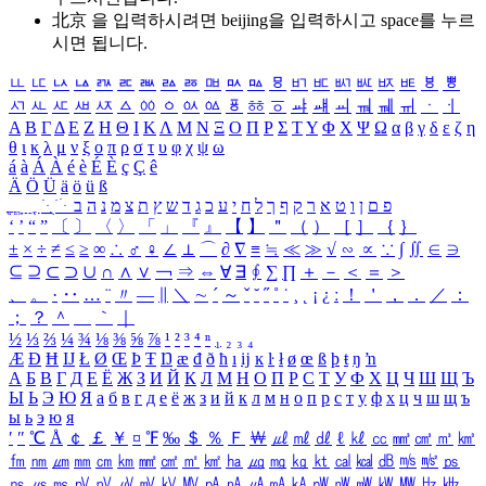
北京 을 입력하시려면
beijing
을 입력하시고 space를 누르
시면 됩니다.
ㅥ
ㅦ
ㅧ
ㅨ
ㅩ
ㅪ
ㅫ
ㅬ
ㅭ
ㅮ
ㅯ
ㅰ
ㅱ
ㅲ
ㅳ
ㅴ
ㅵ
ㅶ
ㅷ
ㅸ
ㅹ
ㅺ
ㅻ
ㅼ
ㅽ
ㅾ
ㅿ
ㆀ
ㆁ
ㆂ
ㆃ
ㆄ
ㆅ
ㆆ
ㆇ
ㆈ
ㆉ
ㆊ
ㆋ
ㆌ
ㆍ
ㆎ
Α
Β
Γ
Δ
Ε
Ζ
Η
Θ
Ι
Κ
Λ
Μ
Ν
Ξ
Ο
Π
Ρ
Σ
Τ
Υ
Φ
Χ
Ψ
Ω
α
β
γ
δ
ε
ζ
η
θ
ι
κ
λ
μ
ν
ξ
ο
π
ρ
σ
τ
υ
φ
χ
ψ
ω
á
à
Á
À
é
è
É
È
ç
Ç
ê
Ä
Ö
Ü
ä
ö
ü
ß
ְ
ֳ
ֲ
ֱ
ָ
ַ
ֵ
ֶ
ִ
ֹ
ּ
ֻ
ׂ
ׁ
ּ
ב
ה
נ
מ
צ
ת
ץ
ש
ד
ג
כ
ע
י
ח
ל
ך
ף
ק
ר
א
ט
ו
ן
ם
פ
‘
’
“
”
〔
〕
〈
〉
「
」
『
』
【
】
＂
（
）
［
］
｛
｝
±
×
÷
≠
≤
≥
∞
∴
♂
♀
∠
⊥
⌒
∂
∇
≡
≒
≪
≫
√
∽
∝
∵
∫
∬
∈
∋
⊆
⊇
⊂
⊃
∪
∩
∧
∨
￢
⇒
⇔
∀
∃
∮
∑
∏
＋
－
＜
＝
＞
、
。
·
‥
…
¨
〃
―
∥
＼
∼
´
～
ˇ
˘
˝
˚
˙
¸
˛
¡
¿
ː
！
＇
，
．
／
：
；
？
＾
＿
｀
｜
½
⅓
⅔
¼
¾
⅛
⅜
⅝
⅞
¹
²
³
⁴
ⁿ
₁
₂
₃
₄
Æ
Ð
Ħ
Ĳ
Ł
Ø
Œ
Þ
Ŧ
Ŋ
æ
đ
ð
ħ
ı
ĳ
ĸ
ŀ
ł
ø
œ
ß
þ
ŧ
ŋ
ŉ
А
Б
В
Г
Д
Е
Ё
Ж
З
И
Й
К
Л
М
Н
О
П
Р
С
Т
У
Ф
Х
Ц
Ч
Ш
Щ
Ъ
Ы
Ь
Э
Ю
Я
а
б
в
г
д
е
ё
ж
з
и
й
к
л
м
н
о
п
р
с
т
у
ф
х
ц
ч
ш
щ
ъ
ы
ь
э
ю
я
′
″
℃
Å
￠
￡
￥
¤
℉
‰
＄
％
Ｆ
￦
㎕
㎖
㎗
ℓ
㎘
㏄
㎣
㎤
㎥
㎦
㎙
㎚
㎛
㎜
㎝
㎞
㎟
㎠
㎡
㎢
㏊
㎍
㎎
㎏
㏏
㎈
㎉
㏈
㎧
㎨
㎰
㎱
㎲
㎳
㎴
㎵
㎶
㎷
㎸
㎹
㎀
㎁
㎂
㎃
㎄
㎺
㎻
㎽
㎾
㎿
㎐
㎑